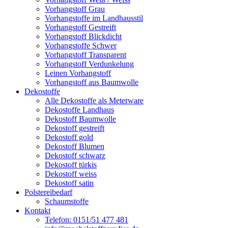
Vorhangstoff Grau
Vorhangstoffe im Landhausstil
Vorhangstoff Gestreift
Vorhangstoff Blickdicht
Vorhangstoffe Schwer
Vorhangstoff Transparent
Vorhangstoff Verdunkelung
Leinen Vorhangstoff
Vorhangstoff aus Baumwolle
Dekostoffe
Alle Dekostoffe als Meterware
Dekostoffe Landhaus
Dekostoff Baumwolle
Dekostoff gestreift
Dekostoff gold
Dekostoff Blumen
Dekostoff schwarz
Dekostoff türkis
Dekostoff weiss
Dekostoff satin
Polstereibedarf
Schaumstoffe
Kontakt
Telefon: 0151/51 477 481