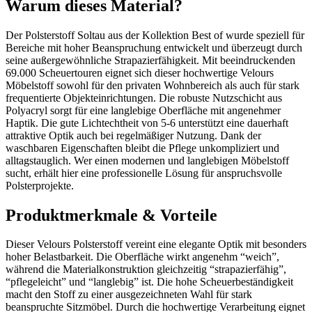
Warum dieses Material?
Der Polsterstoff Soltau aus der Kollektion Best of wurde speziell für
Bereiche mit hoher Beanspruchung entwickelt und überzeugt durch
seine außergewöhnliche Strapazierfähigkeit. Mit beeindruckenden
69.000 Scheuertouren eignet sich dieser hochwertige Velours
Möbelstoff sowohl für den privaten Wohnbereich als auch für stark
frequentierte Objekteinrichtungen. Die robuste Nutzschicht aus
Polyacryl sorgt für eine langlebige Oberfläche mit angenehmer
Haptik. Die gute Lichtechtheit von 5-6 unterstützt eine dauerhaft
attraktive Optik auch bei regelmäßiger Nutzung. Dank der
waschbaren Eigenschaften bleibt die Pflege unkompliziert und
alltagstauglich. Wer einen modernen und langlebigen Möbelstoff
sucht, erhält hier eine professionelle Lösung für anspruchsvolle
Polsterprojekte.
Produktmerkmale & Vorteile
Dieser Velours Polsterstoff vereint eine elegante Optik mit besonders
hoher Belastbarkeit. Die Oberfläche wirkt angenehm “weich”,
während die Materialkonstruktion gleichzeitig “strapazierfähig”,
“pflegeleicht” und “langlebig” ist. Die hohe Scheuerbeständigkeit
macht den Stoff zu einer ausgezeichneten Wahl für stark
beanspruchte Sitzmöbel. Durch die hochwertige Verarbeitung eignet