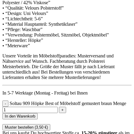
Polyester / 42% Viskose”
• “Qualität: Velours Polsterstoff”
• “Design: Uni Velours”
• “Lichtechtheit: 5-6”
• “Material Hauptanteil: Synthetikfaser”
• “Pflege: Waschbar”
• “Verwendung: Polstermöbel, Sitzmöbel, Objektmöbel”
• “Hersteller: Höpke”
• “Meterware”
Unsere Vorteile im Möbelstoffparadies: Musterversand und
Nähservice auf Wunsch. Fachberatung durch Polsterei
Meisterbetrieb. Die Größe der Muster fällt je nach Lieferant
unterschiedlich aus! Bei Bestellungen von verschiedenen
Lieferanten erhalten Sie mehrere Musterlieferungen!
In 5-7 Werktage (Montag - Freitag) bei Ihnen
Soltau 909 Höpke Best of Möbelstoff gemustert braun Menge
In den Warenkorb
Muster bestellen (
3,50
€
)
Bei uns kaufst Du hochwertige Stoffe ca.
15-20% günstiger
als im