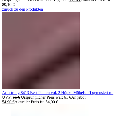
89,10 €.
zurück zu den Produkten
Armstrong 8413 Best Pattern vol. 2 Höpke Möbelstoff gemustert rot
UVP:
61
€
Ursprünglicher Preis war: 61 €
Angebot:
54,90
€
Aktueller Preis ist: 54,90 €.