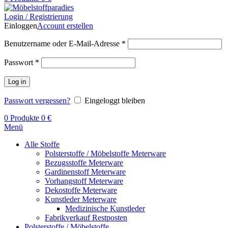
Login / Registrierung
Einloggen
Account erstellen
Benutzername oder E-Mail-Adresse
*
Passwort
*
Log in
Passwort vergessen?
Eingeloggt bleiben
0
Produkte
0
€
Menü
Alle Stoffe
Polsterstoffe / Möbelstoffe Meterware
Bezugsstoffe Meterware
Gardinenstoff Meterware
Vorhangstoff Meterware
Dekostoffe Meterware
Kunstleder Meterware
Medizinische Kunstleder
Fabrikverkauf Restposten
Polsterstoffe / Möbelstoffe