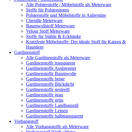
Alle Polsterstoffe / Möbelstoffe als Meterware
Stoffe für Polsterungen
Polsterstoffe und Möbelstoffe in Aubergine
Chenille Meterware
Baumwollstoff Meterware
Velour Stoff Meterware
Stoffe für Stühle & Eckbänke
Kratzfeste Möbelstoffe: Der ideale Stoff für Katzen &
Haustiere
Gardinenstoff
Alle Gardinenstoffe als Meterware
Gardinenstoffe transparent
Gardinenstoffe Ausbrenner
Gardinenstoffe Baumwolle
Gardinenstoffe beige
Gardinenstoffe Blickdicht
Gardinenstoffe gestreift
Gardinenstoffe grau
Gardinenstoffe grün
Gardinenstoffe Landhausstil
Gardinenstoffe Leinen
Gardinenstoffe halbtransparent
Vorhangstoff
Alle Vorhangstoffe als Meterware
Vorhangstoff Weiß / Weiss