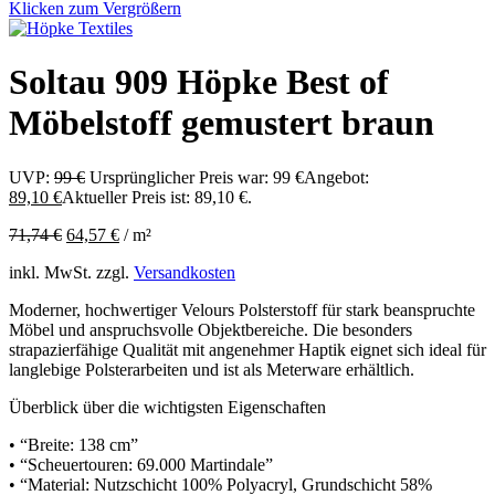
Klicken zum Vergrößern
Soltau 909 Höpke Best of
Möbelstoff gemustert braun
UVP:
99
€
Ursprünglicher Preis war: 99 €
Angebot:
89,10
€
Aktueller Preis ist: 89,10 €.
71,74
€
64,57
€
/
m²
inkl. MwSt.
zzgl.
Versandkosten
Moderner, hochwertiger Velours Polsterstoff für stark beanspruchte
Möbel und anspruchsvolle Objektbereiche. Die besonders
strapazierfähige Qualität mit angenehmer Haptik eignet sich ideal für
langlebige Polsterarbeiten und ist als Meterware erhältlich.
Überblick über die wichtigsten Eigenschaften
• “Breite: 138 cm”
• “Scheuertouren: 69.000 Martindale”
• “Material: Nutzschicht 100% Polyacryl, Grundschicht 58%