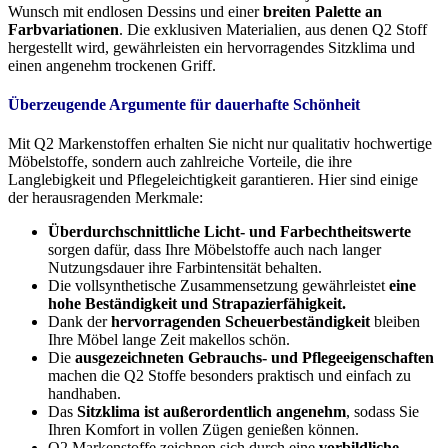
Wunsch mit endlosen Dessins und einer
breiten Palette an
Farbvariationen
. Die exklusiven Materialien, aus denen Q2 Stoff
hergestellt wird, gewährleisten ein hervorragendes Sitzklima und
einen angenehm trockenen Griff.
Überzeugende Argumente für dauerhafte Schönheit
Mit Q2 Markenstoffen erhalten Sie nicht nur qualitativ hochwertige
Möbelstoffe, sondern auch zahlreiche Vorteile, die ihre
Langlebigkeit und Pflegeleichtigkeit garantieren. Hier sind einige
der herausragenden Merkmale:
Überdurchschnittliche Licht- und Farbechtheitswerte
sorgen dafür, dass Ihre Möbelstoffe auch nach langer
Nutzungsdauer ihre Farbintensität behalten.
Die vollsynthetische Zusammensetzung gewährleistet
eine
hohe Beständigkeit und Strapazierfähigkeit.
Dank der
hervorragenden Scheuerbeständigkeit
bleiben
Ihre Möbel lange Zeit makellos schön.
Die
ausgezeichneten Gebrauchs- und Pflegeeigenschaften
machen die Q2 Stoffe besonders praktisch und einfach zu
handhaben.
Das
Sitzklima ist außerordentlich angenehm
, sodass Sie
Ihren Komfort in vollen Zügen genießen können.
Q2 Markenstoffe zeichnen sich durch eine
vorbildliche