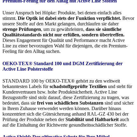
Premium-Feeling für den Alltag mit Active Line Stoffen
Unser Anspruch bei Höpke: Produkte, bei denen einfach alles
stimmt.
Die Optik ist dabei stets der Funktion verpflichtet.
Bevor
unsere Stoffe auf den Markt gelangen, durchlaufen sie daher
strenge Prüfungen
, um zu gewährleisten,
dass sie sämtliche
Qualitätsstandards nicht nur erfüllen, sondern übertreffen.
Dieses Engagement für Qualität und Performance macht Active
Line zu einer bevorzugten Wahl für diejenigen, die ein Premium-
Feeling für den Alltag suchen.
OEKO-TEX® Standard 100 und DGM Zertifizierung der
Active Line Polsterstoffe
STANDARD 100 by OEKO-TEX® gehört zu den weltweit
bekanntesten Labels für
schadstoffgeprüfte Textilien
und steht für
Kundenvertrauen bzw. hohe Produktsicherheit. Active Line
Bezugsstoffe sind stolz darauf, diese Zertifizierung zu tragen, was
bedeutet, dass sie
frei von schädlichen Substanzen
sind und sicher
in Ihrem Zuhause verwendet werden können. Darüber hinaus
konzentriert sich die Gütesicherung anhand RAL-GZ 430 bei der
Prüfung der Produkte neben der
Stabilität und Haltbarkeit
auch
auf die Einhaltung der Richtwerte gesundheitsschädlicher Stoffe.
Active Shield: Der ultimative Schutz für Ihre Möbel