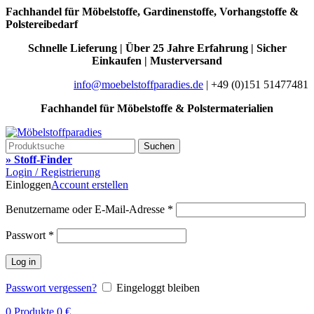
Fachhandel für Möbelstoffe, Gardinenstoffe, Vorhangstoffe &
Polstereibedarf
Schnelle Lieferung | Über 25 Jahre Erfahrung | Sicher
Einkaufen | Musterversand
info@moebelstoffparadies.de
| +49 (0)151 51477481
Fachhandel für Möbelstoffe & Polstermaterialien
Suchen
» Stoff-Finder
Login / Registrierung
Einloggen
Account erstellen
Benutzername oder E-Mail-Adresse
*
Passwort
*
Log in
Passwort vergessen?
Eingeloggt bleiben
0
Produkte
0
€