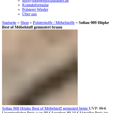
info@moebelstoffparadies.de
Kontaktformular
Polsterei Wieder
Über uns
Startseite
»
Shop
»
Polsterstoffe / Möbelstoffe
»
Soltau 909 Höpke
Best of Möbelstoff gemustert braun
Soltau 908 Höpke Best of Möbelstoff gemustert beige
UVP:
99
€
Ursprünglicher Preis war: 99 €
Angebot:
89,10
€
Aktueller Preis ist: