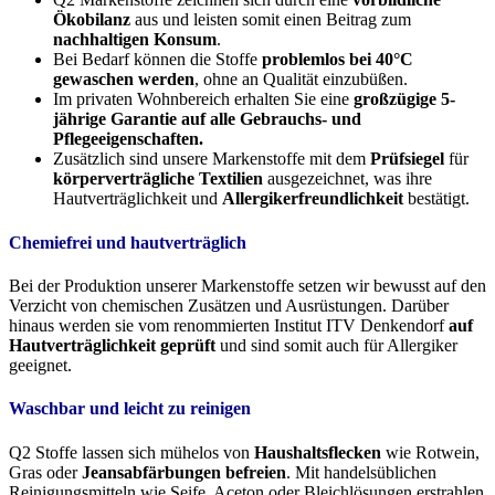
Ökobilanz
aus und leisten somit einen Beitrag zum
nachhaltigen Konsum
.
Bei Bedarf können die Stoffe
problemlos bei 40°C
gewaschen werden
, ohne an Qualität einzubüßen.
Im privaten Wohnbereich erhalten Sie eine
großzügige 5-
jährige Garantie auf alle Gebrauchs- und
Pflegeeigenschaften.
Zusätzlich sind unsere Markenstoffe mit dem
Prüfsiegel
für
körperverträgliche Textilien
ausgezeichnet, was ihre
Hautverträglichkeit und
Allergikerfreundlichkeit
bestätigt.
Chemiefrei und hautverträglich
Bei der Produktion unserer Markenstoffe setzen wir bewusst auf den
Verzicht von chemischen Zusätzen und Ausrüstungen. Darüber
hinaus werden sie vom renommierten Institut ITV Denkendorf
auf
Hautverträglichkeit geprüft
und sind somit auch für Allergiker
geeignet.
Waschbar und leicht zu reinigen
Q2 Stoffe lassen sich mühelos von
Haushaltsflecken
wie Rotwein,
Gras oder
Jeansabfärbungen befreien
. Mit handelsüblichen
Reinigungsmitteln wie Seife, Aceton oder Bleichlösungen erstrahlen