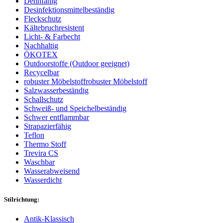
Dehnfähig
Desinfektionsmittelbeständig
Fleckschutz
Kältebruchresistent
Licht- & Farbecht
Nachhaltig
ÖKOTEX
Outdoorstoffe (Outdoor geeignet)
Recycelbar
robuster Möbelstoff
robuster Möbelstoff
Salzwasserbeständig
Schallschutz
Schweiß- und Speichelbeständig
Schwer entflammbar
Strapazierfähig
Teflon
Thermo Stoff
Trevira CS
Waschbar
Wasserabweisend
Wasserdicht
Stilrichtung:
Antik-Klassisch