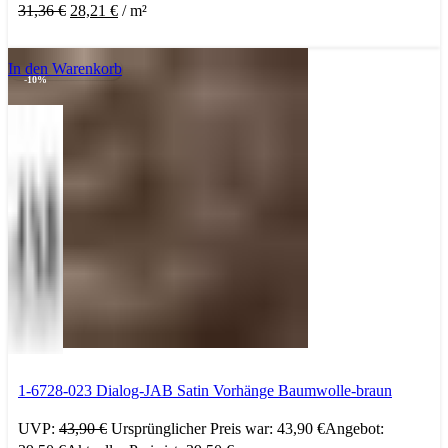
31,36
€
28,21
€
/
m²
In den Warenkorb
-10%
1-6728-023 Dialog-JAB Satin Vorhänge Baumwolle-braun
UVP:
43,90
€
Ursprünglicher Preis war: 43,90 €
Angebot: