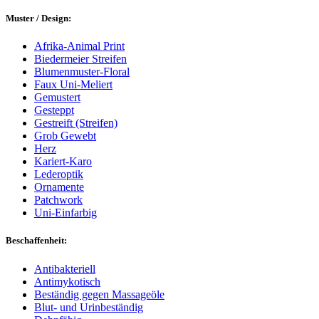
Muster / Design:
Afrika-Animal Print
Biedermeier Streifen
Blumenmuster-Floral
Faux Uni-Meliert
Gemustert
Gesteppt
Gestreift (Streifen)
Grob Gewebt
Herz
Kariert-Karo
Lederoptik
Ornamente
Patchwork
Uni-Einfarbig
Beschaffenheit:
Antibakteriell
Antimykotisch
Beständig gegen Massageöle
Blut- und Urinbeständig