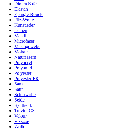
Diolen Safe
Elastan
Epingle Boucle
Filz-Wolle
Kunstleder
Leinen
Metall
Microfaser
Mischgewebe
Mohair
Naturfasern
Polyacryl
Polyamid
Polyester
Polyester FR
Samt
Satin
Schurwolle
Seide
Synthetik
Trevira CS
Velour
Viskose
Wolle