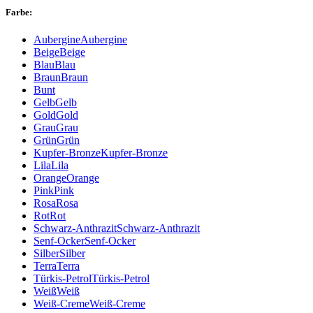
Farbe:
Aubergine
Aubergine
Beige
Beige
Blau
Blau
Braun
Braun
Bunt
Gelb
Gelb
Gold
Gold
Grau
Grau
Grün
Grün
Kupfer-Bronze
Kupfer-Bronze
Lila
Lila
Orange
Orange
Pink
Pink
Rosa
Rosa
Rot
Rot
Schwarz-Anthrazit
Schwarz-Anthrazit
Senf-Ocker
Senf-Ocker
Silber
Silber
Terra
Terra
Türkis-Petrol
Türkis-Petrol
Weiß
Weiß
Weiß-Creme
Weiß-Creme