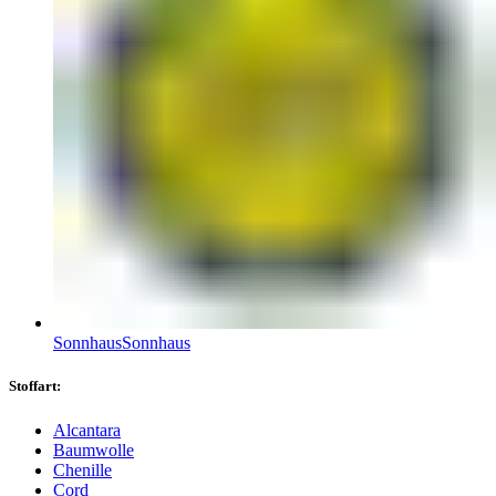
Sonnhaus
Sonnhaus
Stoffart:
Alcantara
Baumwolle
Chenille
Cord