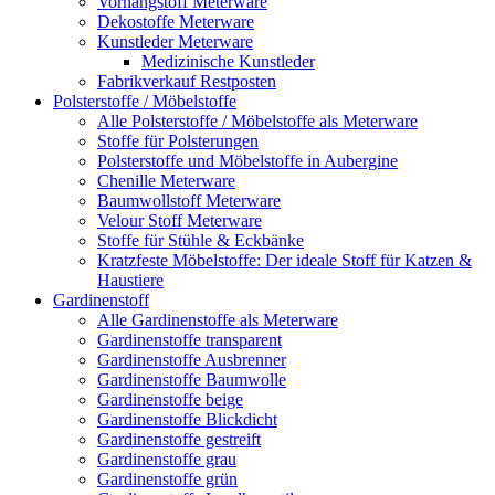
Vorhangstoff Meterware
Dekostoffe Meterware
Kunstleder Meterware
Medizinische Kunstleder
Fabrikverkauf Restposten
Polsterstoffe / Möbelstoffe
Alle Polsterstoffe / Möbelstoffe als Meterware
Stoffe für Polsterungen
Polsterstoffe und Möbelstoffe in Aubergine
Chenille Meterware
Baumwollstoff Meterware
Velour Stoff Meterware
Stoffe für Stühle & Eckbänke
Kratzfeste Möbelstoffe: Der ideale Stoff für Katzen &
Haustiere
Gardinenstoff
Alle Gardinenstoffe als Meterware
Gardinenstoffe transparent
Gardinenstoffe Ausbrenner
Gardinenstoffe Baumwolle
Gardinenstoffe beige
Gardinenstoffe Blickdicht
Gardinenstoffe gestreift
Gardinenstoffe grau
Gardinenstoffe grün