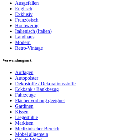
Ausgefallen
Englisch
Exklusiv
Französisch
Hochwertig
Italienisch (Italien)
Landhaus
Modern
Retro-Vintage
Verwendungsart:
Auflagen
Autopolster
Dekostoffe / Dekorationsstoffe
Eckbank / Bankbezug
Fahrzeuge
Flächenvorhang geeignet
Gardinen
Kissen
Liegestühle
Markisen
Medizinischer Bereich
Möbel allgemein
Objekt Möbel