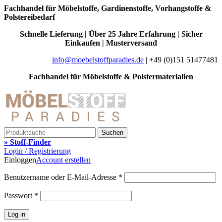
0
0
Fachhandel für Möbelstoffe, Gardinenstoffe, Vorhangstoffe &
Polstereibedarf
Schnelle Lieferung | Über 25 Jahre Erfahrung | Sicher
Einkaufen | Musterversand
info@moebelstoffparadies.de
| +49 (0)151 51477481
Fachhandel für Möbelstoffe & Polstermaterialien
Suchen
» Stoff-Finder
Login / Registrierung
Einloggen
Account erstellen
Benutzername oder E-Mail-Adresse
*
Passwort
*
Log in