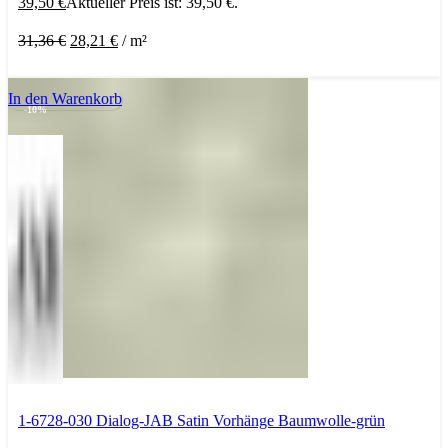
39,50
€
Aktueller Preis ist: 39,50 €.
31,36
€
28,21
€
/
m²
In den Warenkorb
-10%
1-6728-030 Dialog-JAB Satin Vorhänge Baumwolle-grün