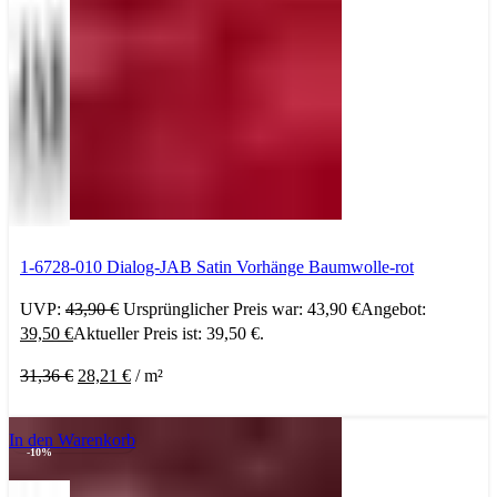
1-6728-010 Dialog-JAB Satin Vorhänge Baumwolle-rot
UVP:
43,90
€
Ursprünglicher Preis war: 43,90 €
Angebot:
39,50
€
Aktueller Preis ist: 39,50 €.
31,36
€
28,21
€
/
m²
In den Warenkorb
-10%