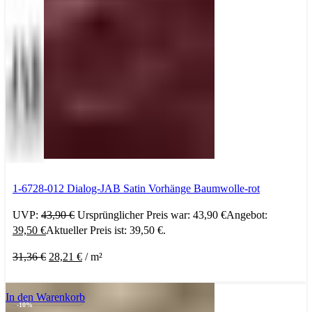
1-6728-012 Dialog-JAB Satin Vorhänge Baumwolle-rot
UVP:
43,90
€
Ursprünglicher Preis war: 43,90 €
Angebot:
39,50
€
Aktueller Preis ist: 39,50 €.
31,36
€
28,21
€
/
m²
In den Warenkorb
-10%