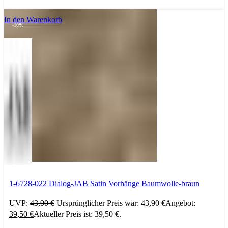
In den Warenkorb
-10%
1-6728-022 Dialog-JAB Satin Vorhänge Baumwolle-braun
UVP:
43,90
€
Ursprünglicher Preis war: 43,90 €
Angebot:
39,50
€
Aktueller Preis ist: 39,50 €.