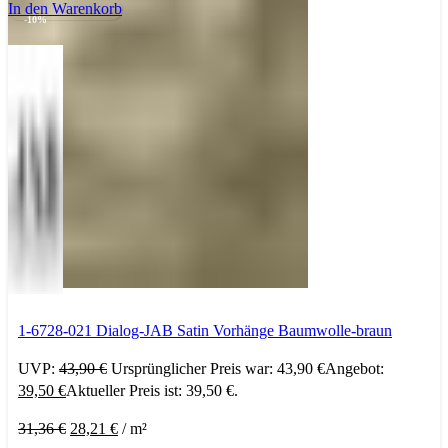
In den Warenkorb
-10%
1-6728-021 Dialog-JAB Satin Vorhänge Baumwolle-braun
UVP:
43,90
€
Ursprünglicher Preis war: 43,90 €
Angebot:
39,50
€
Aktueller Preis ist: 39,50 €.
31,36
€
28,21
€
/
m²