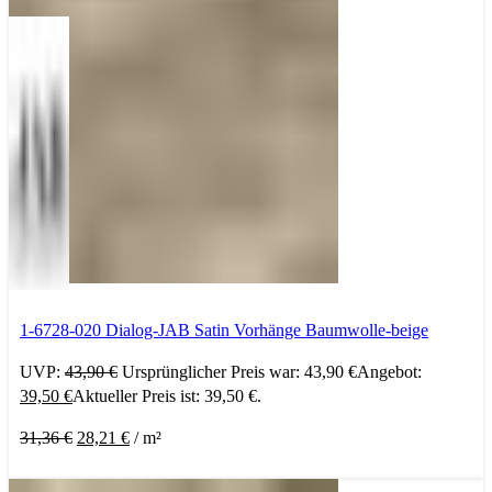
1-6728-020 Dialog-JAB Satin Vorhänge Baumwolle-beige
UVP:
43,90
€
Ursprünglicher Preis war: 43,90 €
Angebot:
39,50
€
Aktueller Preis ist: 39,50 €.
31,36
€
28,21
€
/
m²