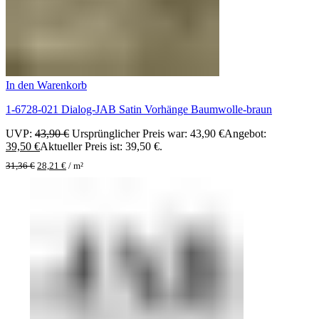
In den Warenkorb
1-6728-021 Dialog-JAB Satin Vorhänge Baumwolle-braun
UVP:
43,90
€
Ursprünglicher Preis war: 43,90 €
Angebot:
39,50
€
Aktueller Preis ist: 39,50 €.
31,36
€
28,21
€
/
m²