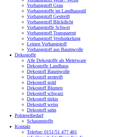
Vorhangstoff Grau
Vorhangstoffe im Landhausstil
Vorhangstoff Gestreift
Vorhangstoff Blickdicht
Vorhangstoffe Schwer
Vorhangstoff Transparent
Vorhangstoff Verdunkelung
Leinen Vorhangstoff
Vorhangstoff aus Baumwolle
Dekostoffe
Alle Dekostoffe als Meterware
Dekostoffe Landhaus
Dekostoff Baumwolle
Dekostoff gestreift
Dekostoff gold
Dekostoff Blumen
Dekostoff schwarz
Dekostoff türkis
Dekostoff weiss
Dekostoff satin
Polstereibedarf
Schaumstoffe
Kontakt
Telefon: 0151/51 477 481