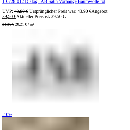
1-6728-012 Dialog-JAB Satin Vorhänge Baumwolle-rot
UVP:
43,90
€
Ursprünglicher Preis war: 43,90 €
Angebot:
39,50
€
Aktueller Preis ist: 39,50 €.
31,36
€
28,21
€
/
m²
-10%