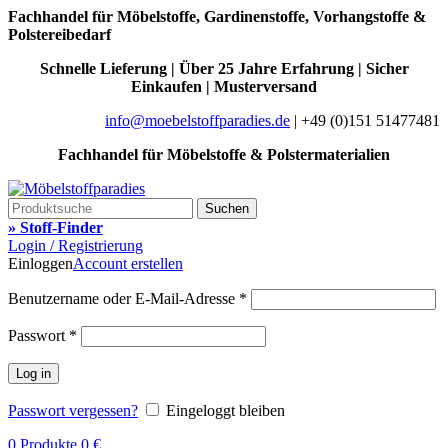
Fachhandel für Möbelstoffe, Gardinenstoffe, Vorhangstoffe &
Polstereibedarf
Schnelle Lieferung | Über 25 Jahre Erfahrung | Sicher
Einkaufen | Musterversand
info@moebelstoffparadies.de
| +49 (0)151 51477481
Fachhandel für Möbelstoffe & Polstermaterialien
Suchen
» Stoff-Finder
Login / Registrierung
Einloggen
Account erstellen
Benutzername oder E-Mail-Adresse
*
Passwort
*
Log in
Passwort vergessen?
Eingeloggt bleiben
0
Produkte
0
€