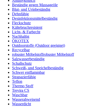
Antimykotisch
Beständig gegen Massageöle
Blut- und Urinbeständig
Dehnfähig
Desinfektionsmittelbeständig
Fleckschutz
Kältebruchresistent
Licht- & Farbecht
Nachhaltig
ÖKOTEX
Outdoorstoffe (Outdoor geeignet)
Recycelbar
robuster Möbelstoff
robuster Möbelstoff
Salzwasserbeständig
Schallschutz
Schweiß- und Speichelbeständig
Schwer entflammbar
Strapazierfähig
Teflon
Thermo Stoff
Trevira CS
Waschbar
Wasserabweisend
Wasserdicht