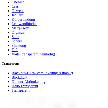
Chenille
Crash
Gewebt
Jaquard
Körperbindung
Leinwandbindung
Marquisette
Organza
Satin
Scherli
Shantung
Taft
Voile (transparent, feinfädig)
Transparenz
Blackout-100% Verdunkelung (Dimout)
Blickdicht
Dimout-Abdunkelung
Halb-Transparent
Transparent