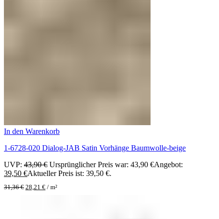
In den Warenkorb
1-6728-020 Dialog-JAB Satin Vorhänge Baumwolle-beige
UVP:
43,90
€
Ursprünglicher Preis war: 43,90 €
Angebot:
39,50
€
Aktueller Preis ist: 39,50 €.
31,36
€
28,21
€
/
m²