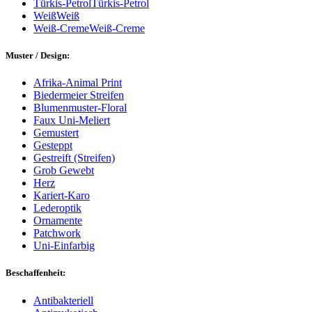
Türkis-Petrol
Türkis-Petrol
Weiß
Weiß
Weiß-Creme
Weiß-Creme
Muster / Design:
Afrika-Animal Print
Biedermeier Streifen
Blumenmuster-Floral
Faux Uni-Meliert
Gemustert
Gesteppt
Gestreift (Streifen)
Grob Gewebt
Herz
Kariert-Karo
Lederoptik
Ornamente
Patchwork
Uni-Einfarbig
Beschaffenheit:
Antibakteriell