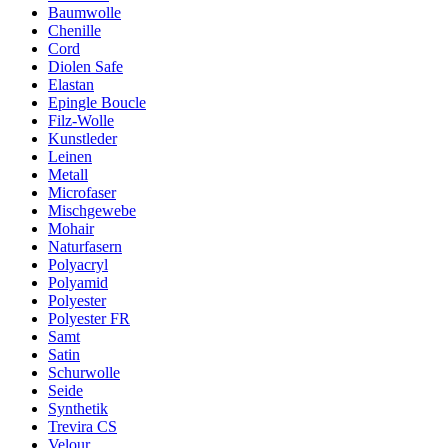
Baumwolle
Chenille
Cord
Diolen Safe
Elastan
Epingle Boucle
Filz-Wolle
Kunstleder
Leinen
Metall
Microfaser
Mischgewebe
Mohair
Naturfasern
Polyacryl
Polyamid
Polyester
Polyester FR
Samt
Satin
Schurwolle
Seide
Synthetik
Trevira CS
Velour