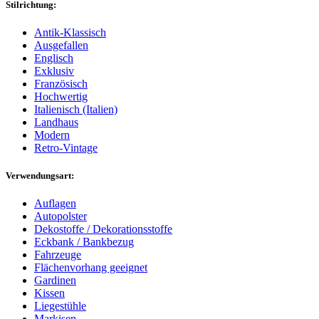
Stilrichtung:
Antik-Klassisch
Ausgefallen
Englisch
Exklusiv
Französisch
Hochwertig
Italienisch (Italien)
Landhaus
Modern
Retro-Vintage
Verwendungsart:
Auflagen
Autopolster
Dekostoffe / Dekorationsstoffe
Eckbank / Bankbezug
Fahrzeuge
Flächenvorhang geeignet
Gardinen
Kissen
Liegestühle
Markisen