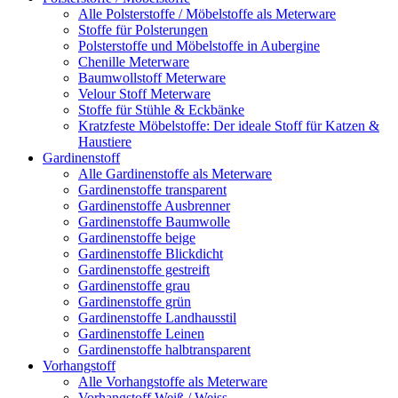
Alle Polsterstoffe / Möbelstoffe als Meterware
Stoffe für Polsterungen
Polsterstoffe und Möbelstoffe in Aubergine
Chenille Meterware
Baumwollstoff Meterware
Velour Stoff Meterware
Stoffe für Stühle & Eckbänke
Kratzfeste Möbelstoffe: Der ideale Stoff für Katzen &
Haustiere
Gardinenstoff
Alle Gardinenstoffe als Meterware
Gardinenstoffe transparent
Gardinenstoffe Ausbrenner
Gardinenstoffe Baumwolle
Gardinenstoffe beige
Gardinenstoffe Blickdicht
Gardinenstoffe gestreift
Gardinenstoffe grau
Gardinenstoffe grün
Gardinenstoffe Landhausstil
Gardinenstoffe Leinen
Gardinenstoffe halbtransparent
Vorhangstoff
Alle Vorhangstoffe als Meterware
Vorhangstoff Weiß / Weiss