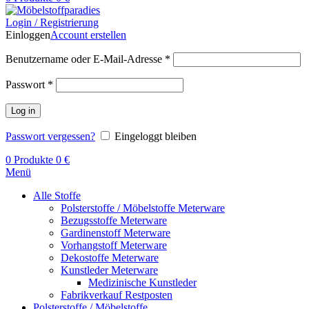
Login / Registrierung
Einloggen
Account erstellen
Benutzername oder E-Mail-Adresse
*
Passwort
*
Log in
Passwort vergessen?
Eingeloggt bleiben
0
Produkte
0
€
Menü
Alle Stoffe
Polsterstoffe / Möbelstoffe Meterware
Bezugsstoffe Meterware
Gardinenstoff Meterware
Vorhangstoff Meterware
Dekostoffe Meterware
Kunstleder Meterware
Medizinische Kunstleder
Fabrikverkauf Restposten
Polsterstoffe / Möbelstoffe