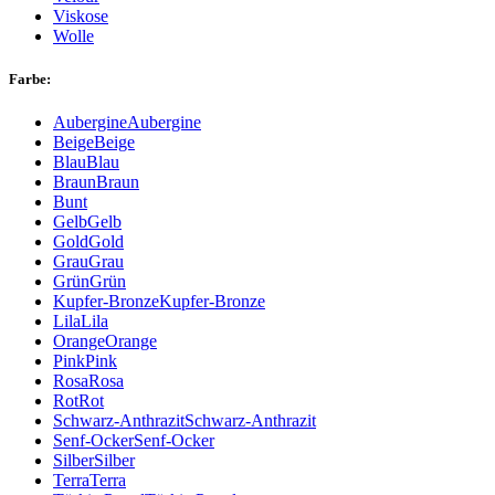
Viskose
Wolle
Farbe:
Aubergine
Aubergine
Beige
Beige
Blau
Blau
Braun
Braun
Bunt
Gelb
Gelb
Gold
Gold
Grau
Grau
Grün
Grün
Kupfer-Bronze
Kupfer-Bronze
Lila
Lila
Orange
Orange
Pink
Pink
Rosa
Rosa
Rot
Rot
Schwarz-Anthrazit
Schwarz-Anthrazit
Senf-Ocker
Senf-Ocker
Silber
Silber
Terra
Terra