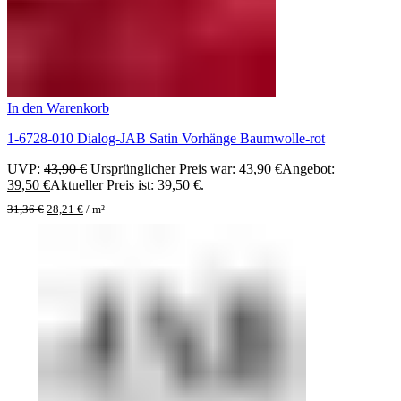
In den Warenkorb
1-6728-010 Dialog-JAB Satin Vorhänge Baumwolle-rot
UVP:
43,90
€
Ursprünglicher Preis war: 43,90 €
Angebot:
39,50
€
Aktueller Preis ist: 39,50 €.
31,36
€
28,21
€
/
m²