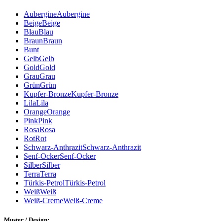
Aubergine
Aubergine
Beige
Beige
Blau
Blau
Braun
Braun
Bunt
Gelb
Gelb
Gold
Gold
Grau
Grau
Grün
Grün
Kupfer-Bronze
Kupfer-Bronze
Lila
Lila
Orange
Orange
Pink
Pink
Rosa
Rosa
Rot
Rot
Schwarz-Anthrazit
Schwarz-Anthrazit
Senf-Ocker
Senf-Ocker
Silber
Silber
Terra
Terra
Türkis-Petrol
Türkis-Petrol
Weiß
Weiß
Weiß-Creme
Weiß-Creme
Muster / Design: