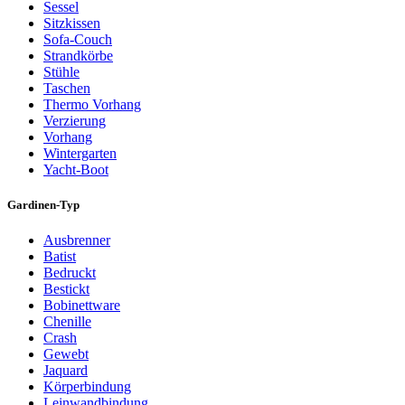
Sessel
Sitzkissen
Sofa-Couch
Strandkörbe
Stühle
Taschen
Thermo Vorhang
Verzierung
Vorhang
Wintergarten
Yacht-Boot
Gardinen-Typ
Ausbrenner
Batist
Bedruckt
Bestickt
Bobinettware
Chenille
Crash
Gewebt
Jaquard
Körperbindung
Leinwandbindung