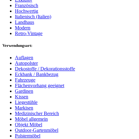
Französisch
Hochwertig
Italienisch (Italien)
Landhaus
Modern
Retro-Vintage
Verwendungsart:
Auflagen
Autopolster
Dekostoffe / Dekorationsstoffe
Eckbank / Bankbezug
Fahrzeuge
Flächenvorhang geeignet
Gardinen
Kissen
Liegestühle
Markisen
Medizinischer Bereich
Möbel allgemein
Objekt Möbel
Outdoor-Gartenmöbel
Polstermöbel