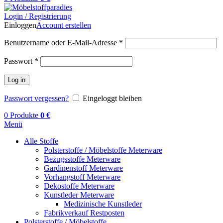
Login / Registrierung
Einloggen
Account erstellen
Benutzername oder E-Mail-Adresse
*
Passwort
*
Log in
Passwort vergessen?
Eingeloggt bleiben
0
Produkte
0
€
Menü
Alle Stoffe
Polsterstoffe / Möbelstoffe Meterware
Bezugsstoffe Meterware
Gardinenstoff Meterware
Vorhangstoff Meterware
Dekostoffe Meterware
Kunstleder Meterware
Medizinische Kunstleder
Fabrikverkauf Restposten
Polsterstoffe / Möbelstoffe