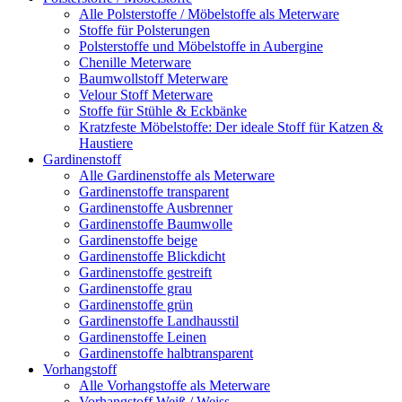
Alle Polsterstoffe / Möbelstoffe als Meterware
Stoffe für Polsterungen
Polsterstoffe und Möbelstoffe in Aubergine
Chenille Meterware
Baumwollstoff Meterware
Velour Stoff Meterware
Stoffe für Stühle & Eckbänke
Kratzfeste Möbelstoffe: Der ideale Stoff für Katzen &
Haustiere
Gardinenstoff
Alle Gardinenstoffe als Meterware
Gardinenstoffe transparent
Gardinenstoffe Ausbrenner
Gardinenstoffe Baumwolle
Gardinenstoffe beige
Gardinenstoffe Blickdicht
Gardinenstoffe gestreift
Gardinenstoffe grau
Gardinenstoffe grün
Gardinenstoffe Landhausstil
Gardinenstoffe Leinen
Gardinenstoffe halbtransparent
Vorhangstoff
Alle Vorhangstoffe als Meterware
Vorhangstoff Weiß / Weiss