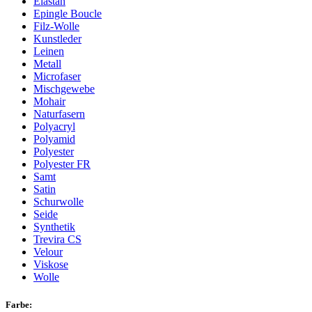
Elastan
Epingle Boucle
Filz-Wolle
Kunstleder
Leinen
Metall
Microfaser
Mischgewebe
Mohair
Naturfasern
Polyacryl
Polyamid
Polyester
Polyester FR
Samt
Satin
Schurwolle
Seide
Synthetik
Trevira CS
Velour
Viskose
Wolle
Farbe: