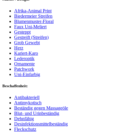
Afrika-Animal Print
Biedermeier Streifen
Blumenmuster-Floral
Faux Uni-Meliert
Gesteppt
Gestreift (Streifen)
Grob Gewebt
Herz
Kariert-Karo
Lederoptik
Ornamente
Patchwork
Uni-Einfarbig
Beschaffenheit:
Antibakteriell
Antimykotisch
Beständig gegen Massageöle
Blut- und Urinbeständig
Dehnfähig
Desinfektionsmittelbeständig
Fleckschutz