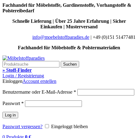
Fachhandel für Möbelstoffe, Gardinenstoffe, Vorhangstoffe &
Polstereibedarf
Schnelle Lieferung | Über 25 Jahre Erfahrung | Sicher
Einkaufen | Musterversand
info@moebelstoffparadies.de
| +49 (0)151 51477481
Fachhandel für Möbelstoffe & Polstermaterialien
Suchen
» Stoff-Finder
Login / Registrierung
Einloggen
Account erstellen
Benutzername oder E-Mail-Adresse
*
Passwort
*
Log in
Passwort vergessen?
Eingeloggt bleiben
0
Produkte
0
€