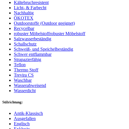
Kältebruchresistent
Licht- & Farbecht
Nachhaltig
ÖKOTEX
Outdoorstoffe (Outdoor geeignet)
Recycelbar
robuster Möbelstoff
robuster Möbelstoff
Salzwasserbeständig
Schallschutz
Schweiß- und Speichelbeständig
Schwer entflammbar
Strapazierfähig
Teflon
Thermo Stoff
Trevira CS
Waschbar
Wasserabweisend
Wasserdicht
Stilrichtung:
Antik-Klassisch
Ausgefallen
Englisch
Exklusiv