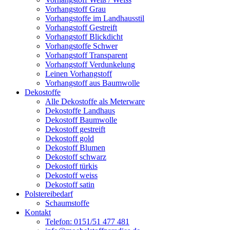
Vorhangstoff Grau
Vorhangstoffe im Landhausstil
Vorhangstoff Gestreift
Vorhangstoff Blickdicht
Vorhangstoffe Schwer
Vorhangstoff Transparent
Vorhangstoff Verdunkelung
Leinen Vorhangstoff
Vorhangstoff aus Baumwolle
Dekostoffe
Alle Dekostoffe als Meterware
Dekostoffe Landhaus
Dekostoff Baumwolle
Dekostoff gestreift
Dekostoff gold
Dekostoff Blumen
Dekostoff schwarz
Dekostoff türkis
Dekostoff weiss
Dekostoff satin
Polstereibedarf
Schaumstoffe
Kontakt
Telefon: 0151/51 477 481