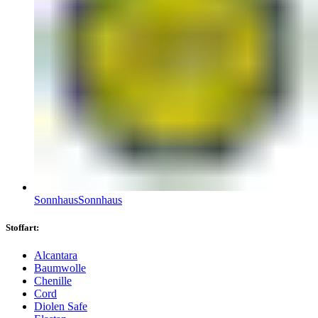
Sonnhaus
Sonnhaus
Stoffart:
Alcantara
Baumwolle
Chenille
Cord
Diolen Safe