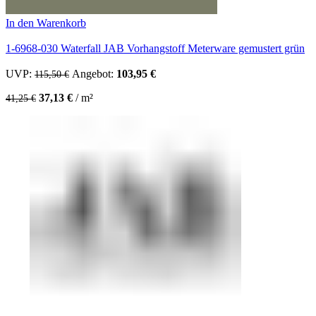
In den Warenkorb
1-6968-030 Waterfall JAB Vorhangstoff Meterware gemustert grün
UVP:
Ursprünglicher Preis war: 115,50 €
Angebot:
103,95
€
Aktueller Preis ist: 103,95 €.
115,50
€
37,13
€
/
m²
41,25
€