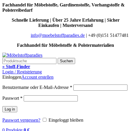
Fachhandel für Möbelstoffe, Gardinenstoffe, Vorhangstoffe &
Polstereibedarf
Schnelle Lieferung | Über 25 Jahre Erfahrung | Sicher
Einkaufen | Musterversand
info@moebelstoffparadies.de
| +49 (0)151 51477481
Fachhandel für Möbelstoffe & Polstermaterialien
Suchen
» Stoff-Finder
Login / Registrierung
Einloggen
Account erstellen
Benutzername oder E-Mail-Adresse
*
Passwort
*
Log in
Passwort vergessen?
Eingeloggt bleiben
0
Produkte
0
€