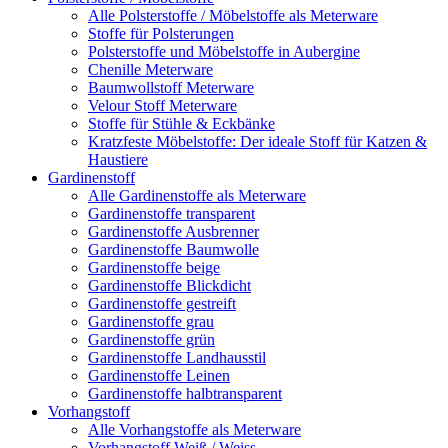
Alle Polsterstoffe / Möbelstoffe als Meterware
Stoffe für Polsterungen
Polsterstoffe und Möbelstoffe in Aubergine
Chenille Meterware
Baumwollstoff Meterware
Velour Stoff Meterware
Stoffe für Stühle & Eckbänke
Kratzfeste Möbelstoffe: Der ideale Stoff für Katzen &
Haustiere
Gardinenstoff
Alle Gardinenstoffe als Meterware
Gardinenstoffe transparent
Gardinenstoffe Ausbrenner
Gardinenstoffe Baumwolle
Gardinenstoffe beige
Gardinenstoffe Blickdicht
Gardinenstoffe gestreift
Gardinenstoffe grau
Gardinenstoffe grün
Gardinenstoffe Landhausstil
Gardinenstoffe Leinen
Gardinenstoffe halbtransparent
Vorhangstoff
Alle Vorhangstoffe als Meterware
Vorhangstoff Weiß / Weiss