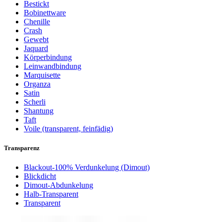
Bestickt
Bobinettware
Chenille
Crash
Gewebt
Jaquard
Körperbindung
Leinwandbindung
Marquisette
Organza
Satin
Scherli
Shantung
Taft
Voile (transparent, feinfädig)
Transparenz
Blackout-100% Verdunkelung (Dimout)
Blickdicht
Dimout-Abdunkelung
Halb-Transparent
Transparent