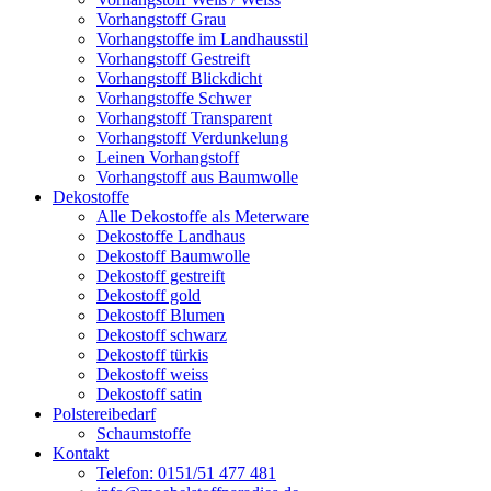
Vorhangstoff Grau
Vorhangstoffe im Landhausstil
Vorhangstoff Gestreift
Vorhangstoff Blickdicht
Vorhangstoffe Schwer
Vorhangstoff Transparent
Vorhangstoff Verdunkelung
Leinen Vorhangstoff
Vorhangstoff aus Baumwolle
Dekostoffe
Alle Dekostoffe als Meterware
Dekostoffe Landhaus
Dekostoff Baumwolle
Dekostoff gestreift
Dekostoff gold
Dekostoff Blumen
Dekostoff schwarz
Dekostoff türkis
Dekostoff weiss
Dekostoff satin
Polstereibedarf
Schaumstoffe
Kontakt
Telefon: 0151/51 477 481