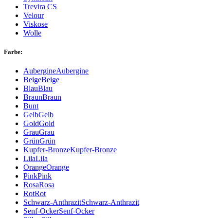
Trevira CS
Velour
Viskose
Wolle
Farbe:
Aubergine
Aubergine
Beige
Beige
Blau
Blau
Braun
Braun
Bunt
Gelb
Gelb
Gold
Gold
Grau
Grau
Grün
Grün
Kupfer-Bronze
Kupfer-Bronze
Lila
Lila
Orange
Orange
Pink
Pink
Rosa
Rosa
Rot
Rot
Schwarz-Anthrazit
Schwarz-Anthrazit
Senf-Ocker
Senf-Ocker