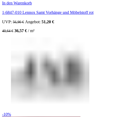
In den Warenkorb
1-6847-010 Lennox Samt Vorhänge und Möbelstoff rot
UVP:
Ursprünglicher Preis war: 56,90 €
Angebot:
51,20
€
Aktueller Preis ist: 51,20 €.
56,90
€
36,57
€
/
m²
40,64
€
-10%