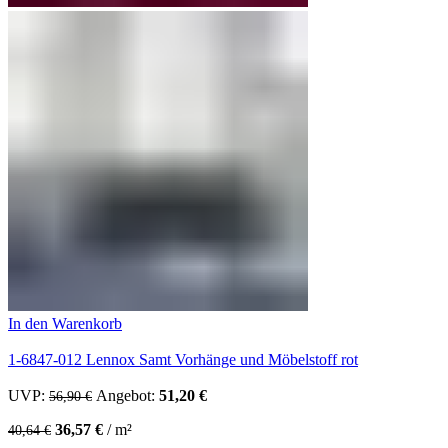
In den Warenkorb
1-6847-012 Lennox Samt Vorhänge und Möbelstoff rot
UVP:
Ursprünglicher Preis war: 56,90 €
Angebot:
51,20
€
Aktueller Preis ist: 51,20 €.
56,90
€
36,57
€
/
m²
40,64
€