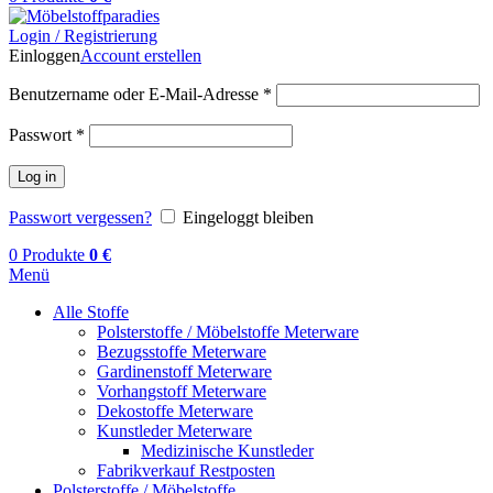
Login / Registrierung
Einloggen
Account erstellen
Benutzername oder E-Mail-Adresse
*
Passwort
*
Log in
Passwort vergessen?
Eingeloggt bleiben
0
Produkte
0
€
Menü
Alle Stoffe
Polsterstoffe / Möbelstoffe Meterware
Bezugsstoffe Meterware
Gardinenstoff Meterware
Vorhangstoff Meterware
Dekostoffe Meterware
Kunstleder Meterware
Medizinische Kunstleder
Fabrikverkauf Restposten
Polsterstoffe / Möbelstoffe