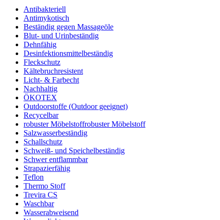
Antibakteriell
Antimykotisch
Beständig gegen Massageöle
Blut- und Urinbeständig
Dehnfähig
Desinfektionsmittelbeständig
Fleckschutz
Kältebruchresistent
Licht- & Farbecht
Nachhaltig
ÖKOTEX
Outdoorstoffe (Outdoor geeignet)
Recycelbar
robuster Möbelstoff
robuster Möbelstoff
Salzwasserbeständig
Schallschutz
Schweiß- und Speichelbeständig
Schwer entflammbar
Strapazierfähig
Teflon
Thermo Stoff
Trevira CS
Waschbar
Wasserabweisend