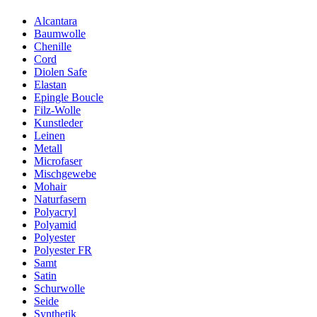
Alcantara
Baumwolle
Chenille
Cord
Diolen Safe
Elastan
Epingle Boucle
Filz-Wolle
Kunstleder
Leinen
Metall
Microfaser
Mischgewebe
Mohair
Naturfasern
Polyacryl
Polyamid
Polyester
Polyester FR
Samt
Satin
Schurwolle
Seide
Synthetik