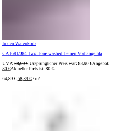
In den Warenkorb
CA1681/084 Two-Tone washed Leinen Vorhänge lila
UVP:
88,90
€
Ursprünglicher Preis war: 88,90 €
Angebot:
80
€
Aktueller Preis ist: 80 €.
64,89
€
58,39
€
/
m²