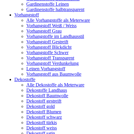
Gardinenstoffe Leinen
Gardinenstoffe halbtransparent
Vorhangstoff
Alle Vorhangstoffe als Meterware
Vorhangstoff Weiß / Weiss
Vorhangstoff Grau
Vorhangstoffe im Landhausstil
Vorhangstoff Gestreift
Vorhangstoff Blickdicht
Vorhangstoffe Schwer
Vorhangstoff Transparent
Vorhangstoff Verdunkelung
Leinen Vorhangstoff
Vorhangstoff aus Baumwolle
Dekostoffe
Alle Dekostoffe als Meterware
Dekostoffe Landhaus
Dekostoff Baumwolle
Dekostoff gestreift
Dekostoff gold
Dekostoff Blumen
Dekostoff schwarz
Dekostoff türkis
Dekostoff weiss
Dekostoff satin