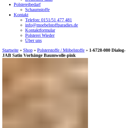
Polstereibedarf
Schaumstoffe
Kontakt
Telefon: 0151/51 477 481
info@moebelstoffparadies.de
Kontaktformular
Polsterei Wieder
Über uns
Startseite
»
Shop
»
Polsterstoffe / Möbelstoffe
»
1-6728-080 Dialog-
JAB Satin Vorhänge Baumwolle-pink