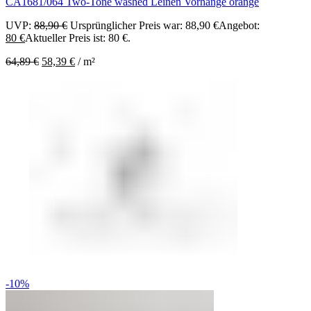
CA1681/064 Two-Tone washed Leinen Vorhänge orange
UVP:
88,90
€
Ursprünglicher Preis war: 88,90 €
Angebot:
80
€
Aktueller Preis ist: 80 €.
64,89
€
58,39
€
/
m²
-10%