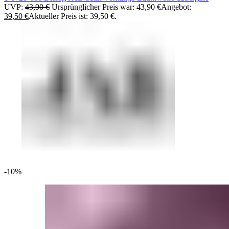
UVP:
43,90
€
Ursprünglicher Preis war: 43,90 €
Angebot:
39,50
€
Aktueller Preis ist: 39,50 €.
-10%