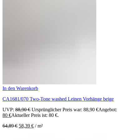
In den Warenkorb
CA1681/070 Two-Tone washed Leinen Vorhänge beige
UVP:
88,90
€
Ursprünglicher Preis war: 88,90 €
Angebot:
80
€
Aktueller Preis ist: 80 €.
64,89
€
58,39
€
/
m²