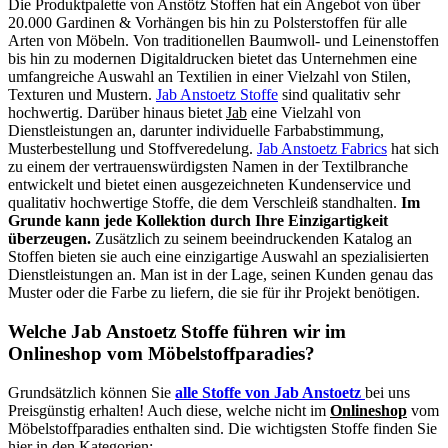
Die Produktpalette von Anstötz Stoffen hat ein Angebot von über
20.000 Gardinen & Vorhängen bis hin zu Polsterstoffen für alle
Arten von Möbeln. Von traditionellen Baumwoll- und Leinenstoffen
bis hin zu modernen Digitaldrucken bietet das Unternehmen eine
umfangreiche Auswahl an Textilien in einer Vielzahl von Stilen,
Texturen und Mustern.
Jab Anstoetz Stoffe
sind qualitativ sehr
hochwertig. Darüber hinaus bietet
Jab
eine Vielzahl von
Dienstleistungen an, darunter individuelle Farbabstimmung,
Musterbestellung und Stoffveredelung.
Jab Anstoetz Fabrics
hat sich
zu einem der vertrauenswürdigsten Namen in der Textilbranche
entwickelt und bietet einen ausgezeichneten Kundenservice und
qualitativ hochwertige Stoffe, die dem Verschleiß standhalten.
Im
Grunde kann jede Kollektion durch Ihre Einzigartigkeit
überzeugen.
Zusätzlich zu seinem beeindruckenden Katalog an
Stoffen bieten sie auch eine einzigartige Auswahl an spezialisierten
Dienstleistungen an. Man ist in der Lage, seinen Kunden genau das
Muster oder die Farbe zu liefern, die sie für ihr Projekt benötigen.
Welche Jab Anstoetz Stoffe führen wir im
Onlineshop vom Möbelstoffparadies?
Grundsätzlich können Sie
alle Stoffe von Jab Anstoetz
bei uns
Preisgünstig erhalten! Auch diese, welche nicht im
Onlineshop
vom
Möbelstoffparadies enthalten sind. Die wichtigsten Stoffe finden Sie
hier in den Kategorien: