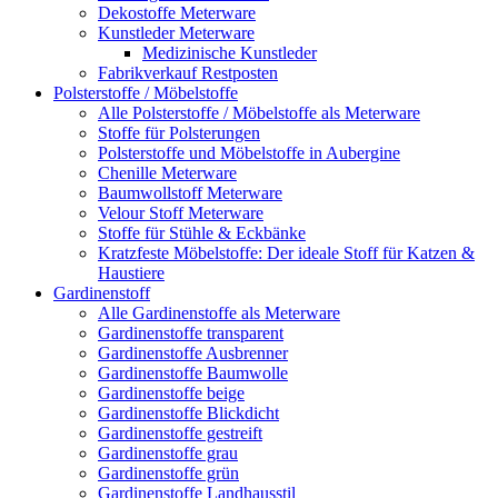
Dekostoffe Meterware
Kunstleder Meterware
Medizinische Kunstleder
Fabrikverkauf Restposten
Polsterstoffe / Möbelstoffe
Alle Polsterstoffe / Möbelstoffe als Meterware
Stoffe für Polsterungen
Polsterstoffe und Möbelstoffe in Aubergine
Chenille Meterware
Baumwollstoff Meterware
Velour Stoff Meterware
Stoffe für Stühle & Eckbänke
Kratzfeste Möbelstoffe: Der ideale Stoff für Katzen &
Haustiere
Gardinenstoff
Alle Gardinenstoffe als Meterware
Gardinenstoffe transparent
Gardinenstoffe Ausbrenner
Gardinenstoffe Baumwolle
Gardinenstoffe beige
Gardinenstoffe Blickdicht
Gardinenstoffe gestreift
Gardinenstoffe grau
Gardinenstoffe grün
Gardinenstoffe Landhausstil