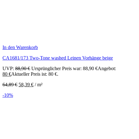
In den Warenkorb
CA1681/173 Two-Tone washed Leinen Vorhänge beige
UVP:
88,90
€
Ursprünglicher Preis war: 88,90 €
Angebot:
80
€
Aktueller Preis ist: 80 €.
64,89
€
58,39
€
/
m²
-10%