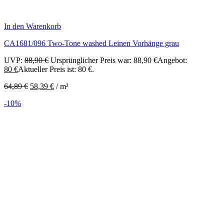
In den Warenkorb
CA1681/096 Two-Tone washed Leinen Vorhänge grau
UVP:
88,90
€
Ursprünglicher Preis war: 88,90 €
Angebot:
80
€
Aktueller Preis ist: 80 €.
64,89
€
58,39
€
/
m²
-10%