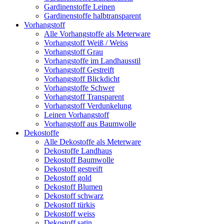
Gardinenstoffe Leinen
Gardinenstoffe halbtransparent
Vorhangstoff
Alle Vorhangstoffe als Meterware
Vorhangstoff Weiß / Weiss
Vorhangstoff Grau
Vorhangstoffe im Landhausstil
Vorhangstoff Gestreift
Vorhangstoff Blickdicht
Vorhangstoffe Schwer
Vorhangstoff Transparent
Vorhangstoff Verdunkelung
Leinen Vorhangstoff
Vorhangstoff aus Baumwolle
Dekostoffe
Alle Dekostoffe als Meterware
Dekostoffe Landhaus
Dekostoff Baumwolle
Dekostoff gestreift
Dekostoff gold
Dekostoff Blumen
Dekostoff schwarz
Dekostoff türkis
Dekostoff weiss
Dekostoff satin