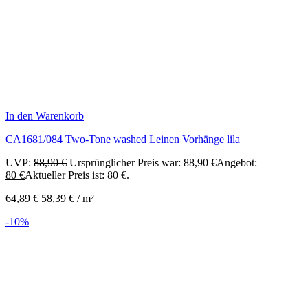
In den Warenkorb
CA1681/084 Two-Tone washed Leinen Vorhänge lila
UVP:
88,90
€
Ursprünglicher Preis war: 88,90 €
Angebot:
80
€
Aktueller Preis ist: 80 €.
64,89
€
58,39
€
/
m²
-10%