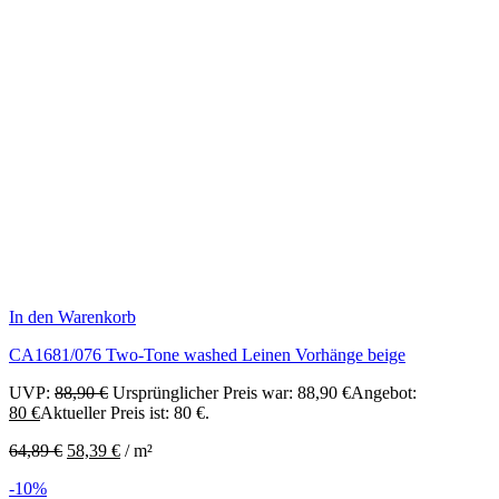
In den Warenkorb
CA1681/076 Two-Tone washed Leinen Vorhänge beige
UVP:
88,90
€
Ursprünglicher Preis war: 88,90 €
Angebot:
80
€
Aktueller Preis ist: 80 €.
64,89
€
58,39
€
/
m²
-10%