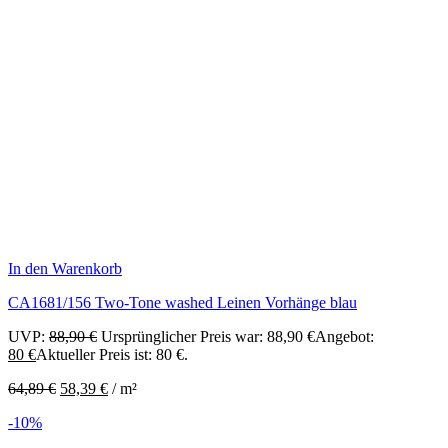
In den Warenkorb
CA1681/156 Two-Tone washed Leinen Vorhänge blau
UVP:
88,90
€
Ursprünglicher Preis war: 88,90 €
Angebot:
80
€
Aktueller Preis ist: 80 €.
64,89
€
58,39
€
/
m²
-10%