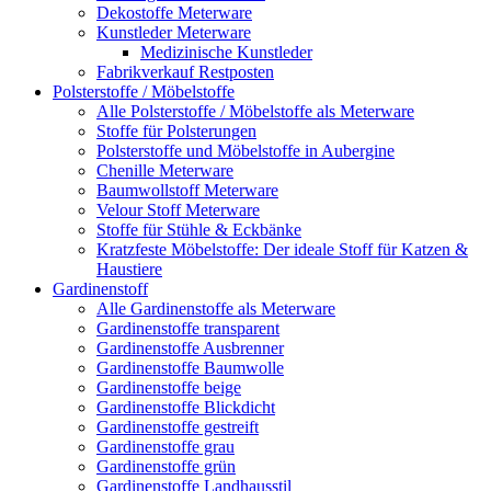
Dekostoffe Meterware
Kunstleder Meterware
Medizinische Kunstleder
Fabrikverkauf Restposten
Polsterstoffe / Möbelstoffe
Alle Polsterstoffe / Möbelstoffe als Meterware
Stoffe für Polsterungen
Polsterstoffe und Möbelstoffe in Aubergine
Chenille Meterware
Baumwollstoff Meterware
Velour Stoff Meterware
Stoffe für Stühle & Eckbänke
Kratzfeste Möbelstoffe: Der ideale Stoff für Katzen &
Haustiere
Gardinenstoff
Alle Gardinenstoffe als Meterware
Gardinenstoffe transparent
Gardinenstoffe Ausbrenner
Gardinenstoffe Baumwolle
Gardinenstoffe beige
Gardinenstoffe Blickdicht
Gardinenstoffe gestreift
Gardinenstoffe grau
Gardinenstoffe grün
Gardinenstoffe Landhausstil