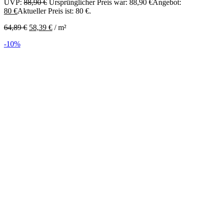
UVP:
88,90
€
Ursprünglicher Preis war: 88,90 €
Angebot:
80
€
Aktueller Preis ist: 80 €.
64,89
€
58,39
€
/
m²
-10%