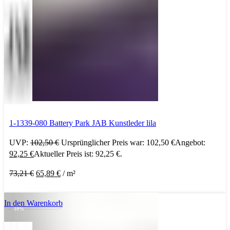
1-1339-080 Battery Park JAB Kunstleder lila
UVP:
102,50
€
Ursprünglicher Preis war: 102,50 €
Angebot:
92,25
€
Aktueller Preis ist: 92,25 €.
73,21
€
65,89
€
/
m²
In den Warenkorb
-10%