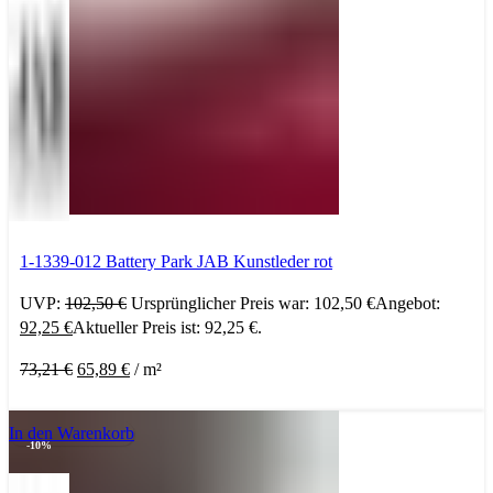
1-1339-012 Battery Park JAB Kunstleder rot
UVP:
102,50
€
Ursprünglicher Preis war: 102,50 €
Angebot:
92,25
€
Aktueller Preis ist: 92,25 €.
73,21
€
65,89
€
/
m²
In den Warenkorb
-10%