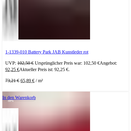
1-1339-010 Battery Park JAB Kunstleder rot
UVP:
102,50
€
Ursprünglicher Preis war: 102,50 €
Angebot:
92,25
€
Aktueller Preis ist: 92,25 €.
73,21
€
65,89
€
/
m²
In den Warenkorb
-10%