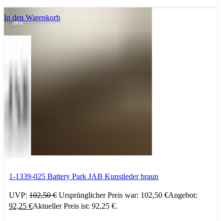
In den Warenkorb
-10%
1-1339-025 Battery Park JAB Kunstleder braun
UVP:
102,50
€
Ursprünglicher Preis war: 102,50 €
Angebot:
92,25
€
Aktueller Preis ist: 92,25 €.