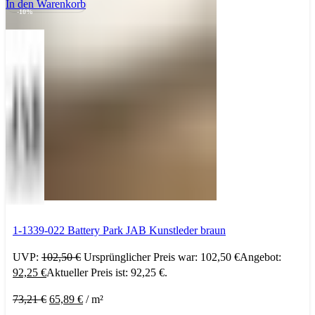
In den Warenkorb
-10%
1-1339-022 Battery Park JAB Kunstleder braun
UVP:
102,50
€
Ursprünglicher Preis war: 102,50 €
Angebot:
92,25
€
Aktueller Preis ist: 92,25 €.
73,21
€
65,89
€
/
m²