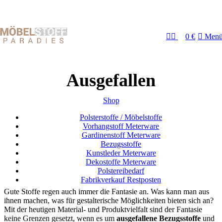
0
SALE: Aktuelle Stoff-Angebote mit Rabatten
Fachhandel für Möbelstoffe & Polstermaterialien
0
€
Men
Ausgefallen
Shop
Polsterstoffe / Möbelstoffe
Vorhangstoff Meterware
Gardinenstoff Meterware
Bezugsstoffe
Kunstleder Meterware
Dekostoffe Meterware
Polstereibedarf
Fabrikverkauf Restposten
Gute Stoffe regen auch immer die Fantasie an. Was kann man aus
ihnen machen, was für gestalterische Möglichkeiten bieten sich an?
Mit der heutigen Material- und Produktvielfalt sind der Fantasie
keine Grenzen gesetzt, wenn es um
ausgefallene Bezugsstoffe
und