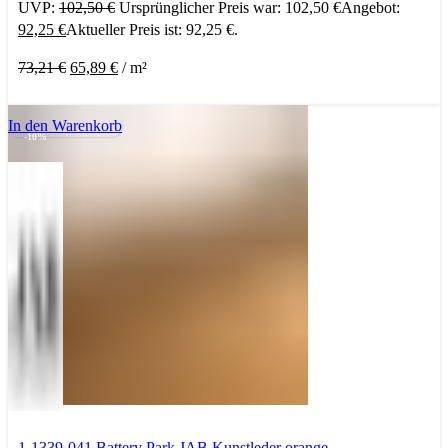
UVP:
102,50
€
Ursprünglicher Preis war: 102,50 €
Angebot:
92,25
€
Aktueller Preis ist: 92,25 €.
73,21
€
65,89
€
/
m²
In den Warenkorb
-10%
1-1339-041 Battery Park JAB Kunstleder orange