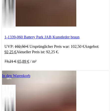
1-1339-060 Battery Park JAB Kunstleder braun
UVP:
102,50
€
Ursprünglicher Preis war: 102,50 €
Angebot:
92,25
€
Aktueller Preis ist: 92,25 €.
73,21
€
65,89
€
/
m²
In den Warenkorb
-10%