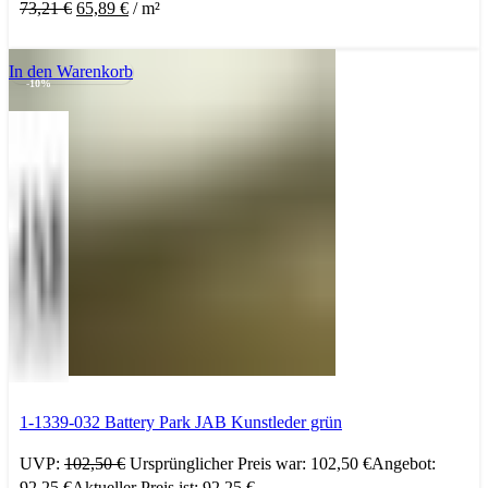
73,21
€
65,89
€
/
m²
In den Warenkorb
-10%
1-1339-032 Battery Park JAB Kunstleder grün
UVP:
102,50
€
Ursprünglicher Preis war: 102,50 €
Angebot:
92,25
€
Aktueller Preis ist: 92,25 €.