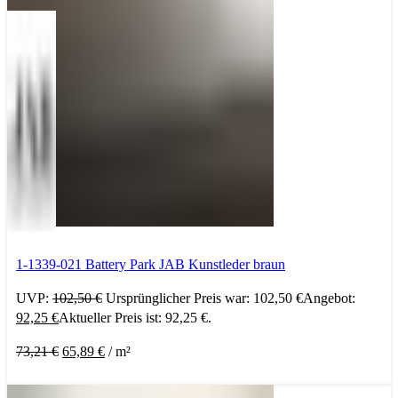
1-1339-021 Battery Park JAB Kunstleder braun
UVP:
102,50
€
Ursprünglicher Preis war: 102,50 €
Angebot:
92,25
€
Aktueller Preis ist: 92,25 €.
73,21
€
65,89
€
/
m²