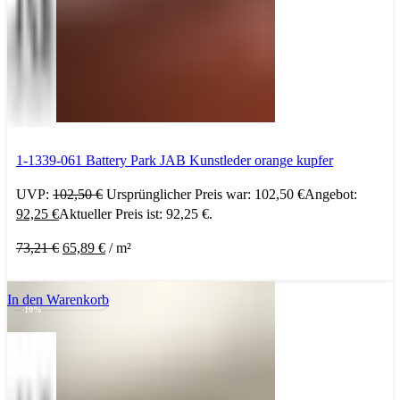
1-1339-061 Battery Park JAB Kunstleder orange kupfer
UVP:
102,50
€
Ursprünglicher Preis war: 102,50 €
Angebot:
92,25
€
Aktueller Preis ist: 92,25 €.
73,21
€
65,89
€
/
m²
In den Warenkorb
-10%