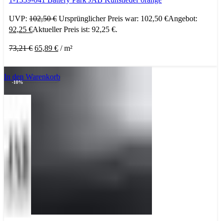
UVP:
102,50
€
Ursprünglicher Preis war: 102,50 €
Angebot:
92,25
€
Aktueller Preis ist: 92,25 €.
73,21
€
65,89
€
/
m²
In den Warenkorb
-10%