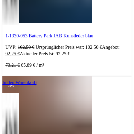
1-1339-053 Battery Park JAB Kunstleder blau
UVP:
102,50
€
Ursprünglicher Preis war: 102,50 €
Angebot:
92,25
€
Aktueller Preis ist: 92,25 €.
73,21
€
65,89
€
/
m²
In den Warenkorb
-10%