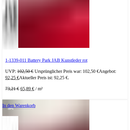
1-1339-011 Battery Park JAB Kunstleder rot
UVP:
102,50
€
Ursprünglicher Preis war: 102,50 €
Angebot:
92,25
€
Aktueller Preis ist: 92,25 €.
73,21
€
65,89
€
/
m²
In den Warenkorb
-10%