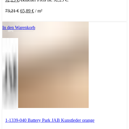
73,21
€
65,89
€
/
m²
In den Warenkorb
-10%
1-1339-040 Battery Park JAB Kunstleder orange