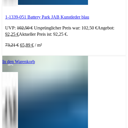
1-1339-051 Battery Park JAB Kunstleder blau
UVP:
102,50
€
Ursprünglicher Preis war: 102,50 €
Angebot:
92,25
€
Aktueller Preis ist: 92,25 €.
73,21
€
65,89
€
/
m²
In den Warenkorb
-10%