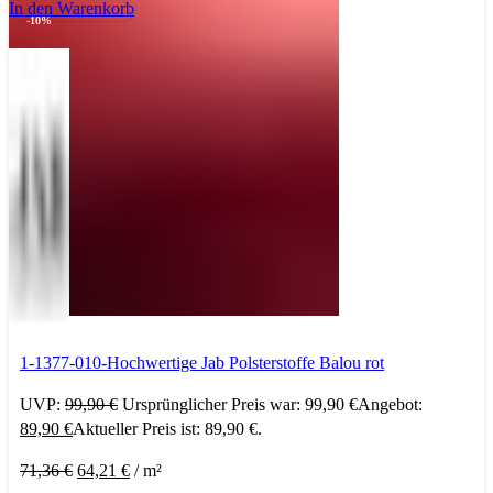
In den Warenkorb
-10%
1-1377-010-Hochwertige Jab Polsterstoffe Balou rot
UVP:
99,90
€
Ursprünglicher Preis war: 99,90 €
Angebot:
89,90
€
Aktueller Preis ist: 89,90 €.
71,36
€
64,21
€
/
m²