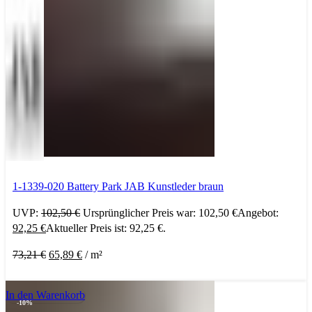
1-1339-020 Battery Park JAB Kunstleder braun
UVP:
102,50
€
Ursprünglicher Preis war: 102,50 €
Angebot:
92,25
€
Aktueller Preis ist: 92,25 €.
73,21
€
65,89
€
/
m²
In den Warenkorb
-10%