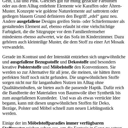
Gelb, Lila und Pink. Gleiches gilt für mutig gezackte Farblinien
oder aus dem Alltag entlehnte Elemente wie Karaffen oder Ähren-
Muster. Konzepte wie goldene Naturelemente auf sattrotem oder
gediegen blauem Grund definieren den Begriff „edel“ ganz neu.
Andere
ausgefallene
Designs greifen Stein- oder Schiefermuster als
gestaltendes Element auf, ebenso erlaubt ist eine vielschichtige
Farbigkeit, die die Sitzgruppe vor dem Familienfernseher
mindestens ebenso aufwertet, wie das Sofa im Kinderzimmer. Dazu
gehören auch kleinteilige Muster, die dem Stoff zu einer Art Mosaik
verwandeln.
Gerade im Kontrast und der Intensität entziehen sich ungewöhnliche
und
ausgefallene
Bezugsstoffe
und
Dekostoffe
und besonders
kreative
Polsterstoffe
und
Möbelstoffe
den Konventionen. Sie
werden so zur Alternative für all jene, die meinen, sie hätten ihren
perfekten Stoff noch nicht gefunden. Die ungewöhnlichen Stoffe
sorgen nicht nur für langanhalten Nutzen im Alltag ohne
Qualitätseinbußen, sie bieten auch die passende Haptik. Dafür reich
die Bandbreite der Materialien von Baumwolle über Synthetik bis
zum ausgefallenen Kunstleder. Und was als etwas verrückte Idee
begann, kann mit diesen ungewöhnlichen Stoffen für Deko,
Bezüge, Polster und Möbel schnell zum neuen Lieblingsstück
werden.
Einige der im
Möbelstoffparadies
immer verfügbaren