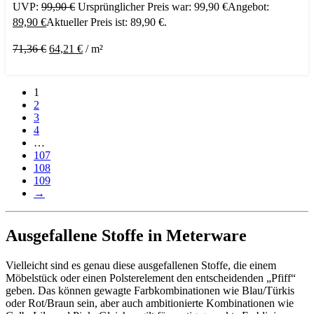
UVP:
99,90
€
Ursprünglicher Preis war: 99,90 €
Angebot:
89,90
€
Aktueller Preis ist: 89,90 €.
71,36
€
64,21
€
/
m²
1
2
3
4
…
107
108
109
→
Ausgefallene Stoffe in Meterware
Vielleicht sind es genau diese ausgefallenen Stoffe, die einem
Möbelstück oder einen Polsterelement den entscheidenden „Pfiff“
geben. Das können gewagte Farbkombinationen wie Blau/Türkis
oder Rot/Braun sein, aber auch ambitionierte Kombinationen wie