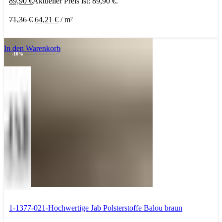
89,90
€
Aktueller Preis ist: 89,90 €.
71,36
€
64,21
€
/
m²
In den Warenkorb
-10%
1-1377-021-Hochwertige Jab Polsterstoffe Balou braun