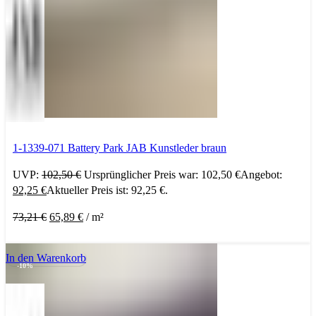
1-1339-071 Battery Park JAB Kunstleder braun
UVP:
102,50
€
Ursprünglicher Preis war: 102,50 €
Angebot:
92,25
€
Aktueller Preis ist: 92,25 €.
73,21
€
65,89
€
/
m²
In den Warenkorb
-10%