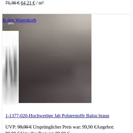
71,36
€
64,21
€
/
m²
In den Warenkorb
-10%
1-1377-020-Hochwertige Jab Polsterstoffe Balou braun
UVP:
99,90
€
Ursprünglicher Preis war: 99,90 €
Angebot: