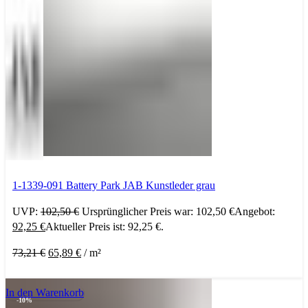
1-1339-091 Battery Park JAB Kunstleder grau
UVP:
102,50
€
Ursprünglicher Preis war: 102,50 €
Angebot:
92,25
€
Aktueller Preis ist: 92,25 €.
73,21
€
65,89
€
/
m²
In den Warenkorb
-10%