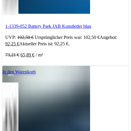
1-1339-052 Battery Park JAB Kunstleder blau
UVP:
102,50
€
Ursprünglicher Preis war: 102,50 €
Angebot:
92,25
€
Aktueller Preis ist: 92,25 €.
73,21
€
65,89
€
/
m²
In den Warenkorb
-10%