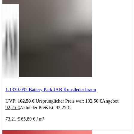
1-1339-092 Battery Park JAB Kunstleder braun
UVP:
102,50
€
Ursprünglicher Preis war: 102,50 €
Angebot:
92,25
€
Aktueller Preis ist: 92,25 €.
73,21
€
65,89
€
/
m²