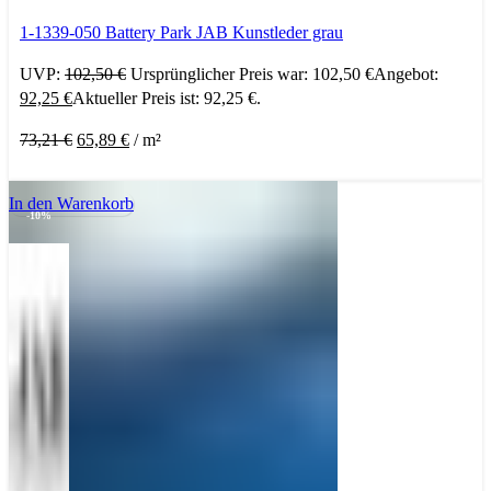
1-1339-050 Battery Park JAB Kunstleder grau
UVP:
102,50
€
Ursprünglicher Preis war: 102,50 €
Angebot:
92,25
€
Aktueller Preis ist: 92,25 €.
73,21
€
65,89
€
/
m²
In den Warenkorb
-10%