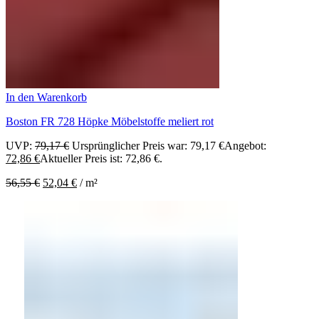
In den Warenkorb
Boston FR 728 Höpke Möbelstoffe meliert rot
UVP:
79,17
€
Ursprünglicher Preis war: 79,17 €
Angebot:
72,86
€
Aktueller Preis ist: 72,86 €.
56,55
€
52,04
€
/
m²