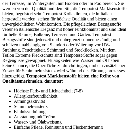
der Terrasse, im Wintergarten, auf Booten oder im Poolbereich. Sie
werden von der Qualität und dem Stil, die Tempotest Markisenstoffe
bieten, begeistert sein. Tempotest Kollektionen, die in Italien
hergestellt werden, stehen für höchste Qualität und bieten einen
unvergleichlichen Wohnkomfort. Die pflegeleichten Bezugsstoffe
vereinen italienische Eleganz mit hoher Funktionalität und sind ideal
für helle Räume, Balkone, Terrassen und Gärten. Tempotest
Bezugsstoffe sind jederzeit und unbegrenzt sonnenbeständig und
schützen unabhängig von Standort oder Witterung vor UV-
Strahlung, Feuchtigkeit, Schimmel und Stockflecken. Mit dem
Teflon Extreme Fleckschutz sind Tempotest-Stoffe sogar gegen
Regengüsse gewappnet. Flüssigkeiten wie Wasser und Öl haben
keine Chance, die Oberfläche zu durchdringen, und ein zusätzlicher
Zusatz für Schimmelresistenz wird während des Färbungsprozesses
hinzugefügt.
Tempotest Markisenstoffe bieten eine Reihe von
Qualitätsmerkmalen, darunter:
Höchste Farb- und Lichtechtheit (7-8)
Allergikerfreundlichkeit
Atmungsaktivität
Schimmelresistenz
Fäulnisverhütung
Ausstattung mit Teflon
Wasser- und Ölabweisung
Einfache Pflege, Reinigung und Fleckentfernung