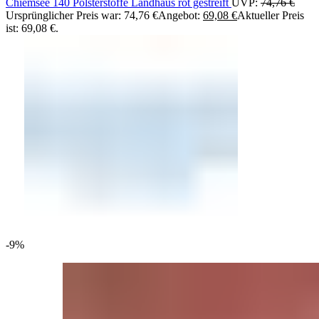
Chiemsee 140 Polsterstoffe Landhaus rot gestreift
UVP:
74,76
€
Ursprünglicher Preis war: 74,76 €
Angebot:
69,08
€
Aktueller Preis
ist: 69,08 €.
-9%