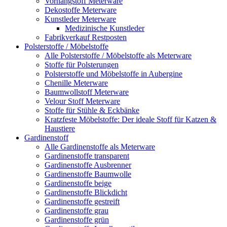
Vorhangstoff Meterware
Dekostoffe Meterware
Kunstleder Meterware
Medizinische Kunstleder
Fabrikverkauf Restposten
Polsterstoffe / Möbelstoffe
Alle Polsterstoffe / Möbelstoffe als Meterware
Stoffe für Polsterungen
Polsterstoffe und Möbelstoffe in Aubergine
Chenille Meterware
Baumwollstoff Meterware
Velour Stoff Meterware
Stoffe für Stühle & Eckbänke
Kratzfeste Möbelstoffe: Der ideale Stoff für Katzen &
Haustiere
Gardinenstoff
Alle Gardinenstoffe als Meterware
Gardinenstoffe transparent
Gardinenstoffe Ausbrenner
Gardinenstoffe Baumwolle
Gardinenstoffe beige
Gardinenstoffe Blickdicht
Gardinenstoffe gestreift
Gardinenstoffe grau
Gardinenstoffe grün