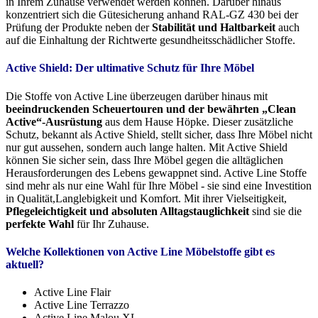
in Ihrem Zuhause verwendet werden können. Darüber hinaus
konzentriert sich die Gütesicherung anhand RAL-GZ 430 bei der
Prüfung der Produkte neben der
Stabilität und Haltbarkeit
auch
auf die Einhaltung der Richtwerte gesundheitsschädlicher Stoffe.
Active Shield: Der ultimative Schutz für Ihre Möbel
Die Stoffe von Active Line überzeugen darüber hinaus mit
beeindruckenden Scheuertouren und der bewährten „Clean
Active“-Ausrüstung
aus dem Hause Höpke. Dieser zusätzliche
Schutz, bekannt als Active Shield, stellt sicher, dass Ihre Möbel nicht
nur gut aussehen, sondern auch lange halten. Mit Active Shield
können Sie sicher sein, dass Ihre Möbel gegen die alltäglichen
Herausforderungen des Lebens gewappnet sind. Active Line Stoffe
sind mehr als nur eine Wahl für Ihre Möbel - sie sind eine Investition
in Qualität,Langlebigkeit und Komfort. Mit ihrer Vielseitigkeit,
Pflegeleichtigkeit und absoluten Alltagstauglichkeit
sind sie die
perfekte Wahl
für Ihr Zuhause.
Welche Kollektionen von Active Line Möbelstoffe gibt es
aktuell?
Active Line Flair
Active Line Terrazzo
Active Line Malou XL