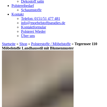
Dekostoff satin
Polstereibedarf
Schaumstoffe
Kontakt
Telefon: 0151/51 477 481
info@moebelstoffparadies.de
Kontaktformular
Polsterei Wieder
Über uns
Startseite
»
Shop
»
Polsterstoffe / Möbelstoffe
»
Tegernsee 110
Möbelstoffe Landhausstil mit Blumenmuster