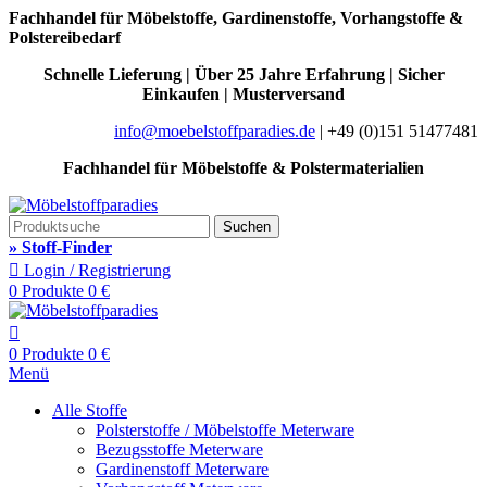
Fachhandel für Möbelstoffe, Gardinenstoffe, Vorhangstoffe &
SALE: Aktuelle Stoff-Angebote mit Rabatten
Polstereibedarf
Schnelle Lieferung | Über 25 Jahre Erfahrung | Sicher
Einkaufen | Musterversand
info@moebelstoffparadies.de
| +49 (0)151 51477481
Fachhandel für Möbelstoffe & Polstermaterialien
Suchen
» Stoff-Finder
Login / Registrierung
0
Produkte
0
€
0
Produkte
0
€
Menü
Alle Stoffe
Polsterstoffe / Möbelstoffe Meterware
Bezugsstoffe Meterware
Gardinenstoff Meterware