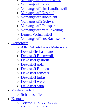
Vorhangstoff Grau
Vorhangstoffe im Landhausstil
Vorhangstoff Gestreift
Vorhangstoff Blickdicht
Vorhangstoffe Schwer
Vorhangstoff Transparent
Vorhangstoff Verdunkelung
Leinen Vorhangstoff
Vorhangstoff aus Baumwolle
Dekostoffe
Alle Dekostoffe als Meterware
Dekostoffe Landhaus
Dekostoff Baumwolle
Dekostoff gestreift
Dekostoff gold
Dekostoff Blumen
Dekostoff schwarz
Dekostoff türkis
Dekostoff weiss
Dekostoff satin
Polstereibedarf
Schaumstoffe
Kontakt
Telefon: 0151/51 477 481