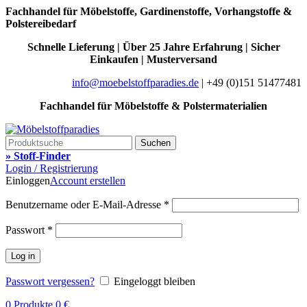
Fachhandel für Möbelstoffe, Gardinenstoffe, Vorhangstoffe &
Polstereibedarf
Schnelle Lieferung | Über 25 Jahre Erfahrung | Sicher
Einkaufen | Musterversand
info@moebelstoffparadies.de
| +49 (0)151 51477481
Fachhandel für Möbelstoffe & Polstermaterialien
Suchen
» Stoff-Finder
Login / Registrierung
Einloggen
Account erstellen
Benutzername oder E-Mail-Adresse
*
Passwort
*
Log in
Passwort vergessen?
Eingeloggt bleiben
0
Produkte
0
€