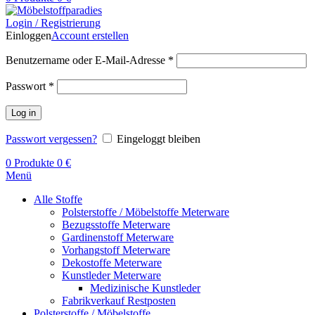
Login / Registrierung
Einloggen
Account erstellen
Benutzername oder E-Mail-Adresse
*
Passwort
*
Log in
Passwort vergessen?
Eingeloggt bleiben
0
Produkte
0
€
Menü
Alle Stoffe
Polsterstoffe / Möbelstoffe Meterware
Bezugsstoffe Meterware
Gardinenstoff Meterware
Vorhangstoff Meterware
Dekostoffe Meterware
Kunstleder Meterware
Medizinische Kunstleder
Fabrikverkauf Restposten
Polsterstoffe / Möbelstoffe