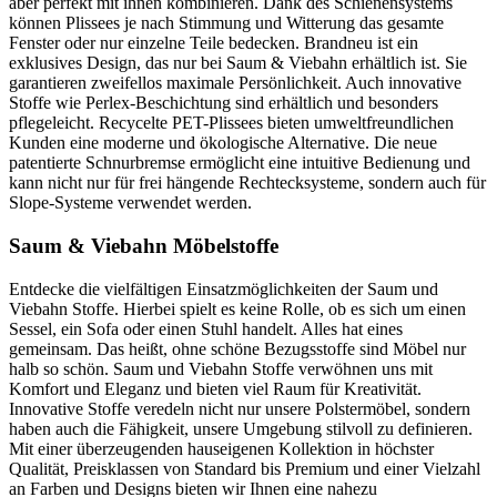
aber perfekt mit ihnen kombinieren. Dank des Schienensystems
können Plissees je nach Stimmung und Witterung das gesamte
Fenster oder nur einzelne Teile bedecken. Brandneu ist ein
exklusives Design, das nur bei Saum & Viebahn erhältlich ist. Sie
garantieren zweifellos maximale Persönlichkeit. Auch innovative
Stoffe wie Perlex-Beschichtung sind erhältlich und besonders
pflegeleicht. Recycelte PET-Plissees bieten umweltfreundlichen
Kunden eine moderne und ökologische Alternative. Die neue
patentierte Schnurbremse ermöglicht eine intuitive Bedienung und
kann nicht nur für frei hängende Rechtecksysteme, sondern auch für
Slope-Systeme verwendet werden.
Saum & Viebahn Möbelstoffe
Entdecke die vielfältigen Einsatzmöglichkeiten der Saum und
Viebahn Stoffe. Hierbei spielt es keine Rolle, ob es sich um einen
Sessel, ein Sofa oder einen Stuhl handelt. Alles hat eines
gemeinsam. Das heißt, ohne schöne Bezugsstoffe sind Möbel nur
halb so schön. Saum und Viebahn Stoffe verwöhnen uns mit
Komfort und Eleganz und bieten viel Raum für Kreativität.
Innovative Stoffe veredeln nicht nur unsere Polstermöbel, sondern
haben auch die Fähigkeit, unsere Umgebung stilvoll zu definieren.
Mit einer überzeugenden hauseigenen Kollektion in höchster
Qualität, Preisklassen von Standard bis Premium und einer Vielzahl
an Farben und Designs bieten wir Ihnen eine nahezu