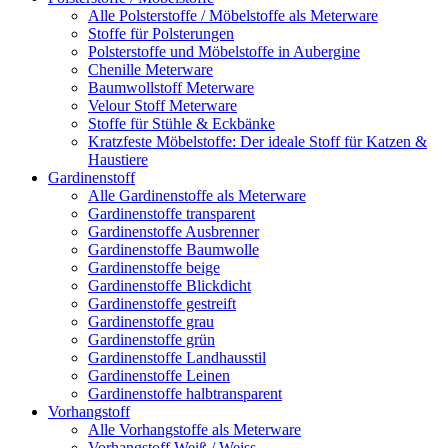
Alle Polsterstoffe / Möbelstoffe als Meterware
Stoffe für Polsterungen
Polsterstoffe und Möbelstoffe in Aubergine
Chenille Meterware
Baumwollstoff Meterware
Velour Stoff Meterware
Stoffe für Stühle & Eckbänke
Kratzfeste Möbelstoffe: Der ideale Stoff für Katzen &
Haustiere
Gardinenstoff
Alle Gardinenstoffe als Meterware
Gardinenstoffe transparent
Gardinenstoffe Ausbrenner
Gardinenstoffe Baumwolle
Gardinenstoffe beige
Gardinenstoffe Blickdicht
Gardinenstoffe gestreift
Gardinenstoffe grau
Gardinenstoffe grün
Gardinenstoffe Landhausstil
Gardinenstoffe Leinen
Gardinenstoffe halbtransparent
Vorhangstoff
Alle Vorhangstoffe als Meterware
Vorhangstoff Weiß / Weiss