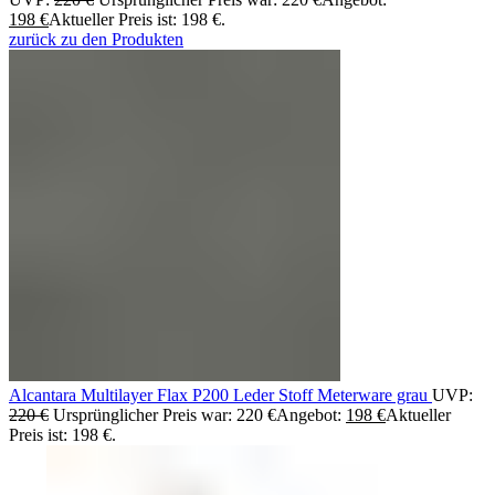
198
€
Aktueller Preis ist: 198 €.
zurück zu den Produkten
Alcantara Multilayer Flax P200 Leder Stoff Meterware grau
UVP:
220
€
Ursprünglicher Preis war: 220 €
Angebot:
198
€
Aktueller
Preis ist: 198 €.