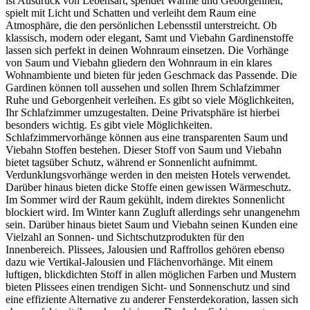
ist Ausdruck von Lebensart, spendet Wärme und Geborgenheit,
spielt mit Licht und Schatten und verleiht dem Raum eine
Atmosphäre, die den persönlichen Lebensstil unterstreicht. Ob
klassisch, modern oder elegant, Samt und Viebahn Gardinenstoffe
lassen sich perfekt in deinen Wohnraum einsetzen. Die Vorhänge
von Saum und Viebahn gliedern den Wohnraum in ein klares
Wohnambiente und bieten für jeden Geschmack das Passende. Die
Gardinen können toll aussehen und sollen Ihrem Schlafzimmer
Ruhe und Geborgenheit verleihen. Es gibt so viele Möglichkeiten,
Ihr Schlafzimmer umzugestalten. Deine Privatsphäre ist hierbei
besonders wichtig. Es gibt viele Möglichkeiten.
Schlafzimmervorhänge können aus eine transparenten Saum und
Viebahn Stoffen bestehen. Dieser Stoff von Saum und Viebahn
bietet tagsüber Schutz, während er Sonnenlicht aufnimmt.
Verdunklungsvorhänge werden in den meisten Hotels verwendet.
Darüber hinaus bieten dicke Stoffe einen gewissen Wärmeschutz.
Im Sommer wird der Raum gekühlt, indem direktes Sonnenlicht
blockiert wird. Im Winter kann Zugluft allerdings sehr unangenehm
sein. Darüber hinaus bietet Saum und Viebahn seinen Kunden eine
Vielzahl an Sonnen- und Sichtschutzprodukten für den
Innenbereich. Plissees, Jalousien und Raffrollos gehören ebenso
dazu wie Vertikal-Jalousien und Flächenvorhänge. Mit einem
luftigen, blickdichten Stoff in allen möglichen Farben und Mustern
bieten Plissees einen trendigen Sicht- und Sonnenschutz und sind
eine effiziente Alternative zu anderer Fensterdekoration, lassen sich