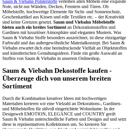
Saum & Viebahn Polsterstoffe
verleihen allen Möbeln eine exquisite
Note, nicht nur Wänden, Decken, Fenstern und Türen. Ob
Möbelstoffe, hochwertige Elemente für Sicht- und Sonnenschutz,
Geschenkartikel aus Kissen und edle Textilien etc. – der Kreativität
sind keine Grenzen gesetzt.
Saum und Viebahn Möbelstoffe
bieten auch ein breites Sortiment
an Dekorationsstoffen und
Gardinen mit luxuriöser Atmosphäre und eleganten Mustern. Was
Saum & Viebahn Stoffe besonders auszeichnet, ist diese einzigartige
Farbwahl und das außergewöhnliche Materialkonzept. Bei Saum &
Viebahn erwartet dich eine beeindruckende Vielfalt an Objektstoffen
und künstlerischen Gestaltungsideen. Finde ein große Auswahl an
Stoffen von Saum & Viebahn in unserem Onlineshop.
Saum & Viebahn Dekostoffe kaufen -
Überzeuge dich von unserem breiten
Sortiment
Durch die Kombination kreativer Ideen mit hochwertigen
Materialien kreieren wir eine Vielzahl an Dekorations-, Gardinen-
und Möbelstoffen für stilvoll eingerichtete Wohnräume. In der
Designwelt EMOTION, ELEGANCE und COUNTRY greift
Saum & Viebahn unterschiedliche Farben und Designs auf und setzt
diese in repräsentativen Kollektionen um. So kreieren Sie