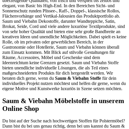
überzeugende Qualitäten, von frisch und verspielt bis zeitlos und
elegant, von Basic bis High-End. In den Bereichen Sicht- und
Sonnenschutz runden Plissee-, Raff-, Doppel-, klassische Rollos,
Flächenvorhänge und Vertikal-Jalousien das Produktportfolio ab.
Saum und Viebahn Dekostoffe, darunter Wandteppiche, Satin,
Brokat, Seide, Cord und viele andere luxuriöse Textilprodukte, sind
von sehr hoher Qualität und bieten eine sehr große Bandbreite an
kreativen Ideen und unendliche Möglichkeiten. Dabei spielt es keine
Rolle, ob im privaten oder gewerblichen Bereich, in der
Gastronomie oder Hotellerie, Saum und Viebahn können überall
zum Einsatz kommen. Mit Blick auf stilvolle Gestaltungen für
Räume, Accessoires, Möbel und Geschenke sind dem
Ideenreichtum keine Grenzen gesetzt. Saum und Viebahn Stoffe
bieten unendliche individuelle Lösungen, die als Teil eines
maßgeschneiderten Produkts für dich hergestellt werden. Wir
beraten dich gerne, wenn du
Saum & Viebahn Stoffe
für dein
individuelles Projekt nutzen möchtest und helfen dir gerne, wenn du
eigene Motive und Kunstwerke luxuriös in Szene setzen möchten.
Saum & Viebahn Möbelstoffe in unserem
Online Shop
Du bist auf der Suche nach hochwertigen Stoffen für Polstermöbel?
Dann bist du bei uns genau richtig, denn bei uns kannst du Saum &