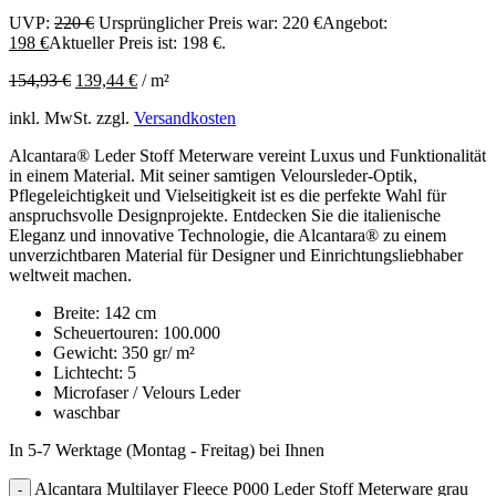
UVP:
220
€
Ursprünglicher Preis war: 220 €
Angebot:
198
€
Aktueller Preis ist: 198 €.
154,93
€
139,44
€
/
m²
inkl. MwSt.
zzgl.
Versandkosten
Alcantara® Leder Stoff Meterware vereint Luxus und Funktionalität
in einem Material. Mit seiner samtigen Veloursleder-Optik,
Pflegeleichtigkeit und Vielseitigkeit ist es die perfekte Wahl für
anspruchsvolle Designprojekte. Entdecken Sie die italienische
Eleganz und innovative Technologie, die Alcantara® zu einem
unverzichtbaren Material für Designer und Einrichtungsliebhaber
weltweit machen.
Breite: 142 cm
Scheuertouren: 100.000
Gewicht: 350 gr/ m²
Lichtecht: 5
Microfaser / Velours Leder
waschbar
In 5-7 Werktage (Montag - Freitag) bei Ihnen
Alcantara Multilayer Fleece P000 Leder Stoff Meterware grau