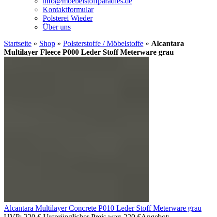
info@moebelstoffparadies.de
Kontaktformular
Polsterei Wieder
Über uns
Startseite
»
Shop
»
Polsterstoffe / Möbelstoffe
»
Alcantara
Multilayer Fleece P000 Leder Stoff Meterware grau
Alcantara Multilayer Concrete P010 Leder Stoff Meterware grau
UVP:
220
€
Ursprünglicher Preis war: 220 €
Angebot: