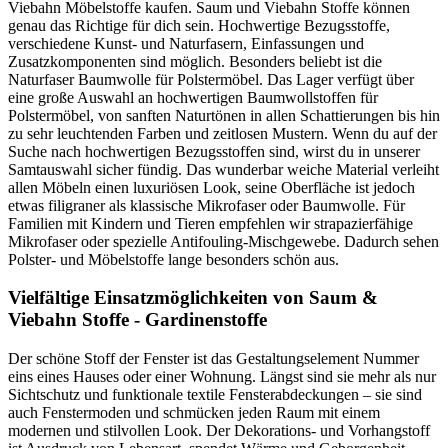
Viebahn Möbelstoffe kaufen. Saum und Viebahn Stoffe können
genau das Richtige für dich sein. Hochwertige Bezugsstoffe,
verschiedene Kunst- und Naturfasern, Einfassungen und
Zusatzkomponenten sind möglich. Besonders beliebt ist die
Naturfaser Baumwolle für Polstermöbel. Das Lager verfügt über
eine große Auswahl an hochwertigen Baumwollstoffen für
Polstermöbel, von sanften Naturtönen in allen Schattierungen bis hin
zu sehr leuchtenden Farben und zeitlosen Mustern. Wenn du auf der
Suche nach hochwertigen Bezugsstoffen sind, wirst du in unserer
Samtauswahl sicher fündig. Das wunderbar weiche Material verleiht
allen Möbeln einen luxuriösen Look, seine Oberfläche ist jedoch
etwas filigraner als klassische Mikrofaser oder Baumwolle. Für
Familien mit Kindern und Tieren empfehlen wir strapazierfähige
Mikrofaser oder spezielle Antifouling-Mischgewebe. Dadurch sehen
Polster- und Möbelstoffe lange besonders schön aus.
Vielfältige Einsatzmöglichkeiten von Saum &
Viebahn Stoffe - Gardinenstoffe
Der schöne Stoff der Fenster ist das Gestaltungselement Nummer
eins eines Hauses oder einer Wohnung. Längst sind sie mehr als nur
Sichtschutz und funktionale textile Fensterabdeckungen – sie sind
auch Fenstermoden und schmücken jeden Raum mit einem
modernen und stilvollen Look. Der Dekorations- und Vorhangstoff