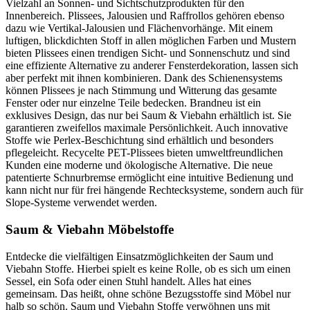
Vielzahl an Sonnen- und Sichtschutzprodukten für den
Innenbereich. Plissees, Jalousien und Raffrollos gehören ebenso
dazu wie Vertikal-Jalousien und Flächenvorhänge. Mit einem
luftigen, blickdichten Stoff in allen möglichen Farben und Mustern
bieten Plissees einen trendigen Sicht- und Sonnenschutz und sind
eine effiziente Alternative zu anderer Fensterdekoration, lassen sich
aber perfekt mit ihnen kombinieren. Dank des Schienensystems
können Plissees je nach Stimmung und Witterung das gesamte
Fenster oder nur einzelne Teile bedecken. Brandneu ist ein
exklusives Design, das nur bei Saum & Viebahn erhältlich ist. Sie
garantieren zweifellos maximale Persönlichkeit. Auch innovative
Stoffe wie Perlex-Beschichtung sind erhältlich und besonders
pflegeleicht. Recycelte PET-Plissees bieten umweltfreundlichen
Kunden eine moderne und ökologische Alternative. Die neue
patentierte Schnurbremse ermöglicht eine intuitive Bedienung und
kann nicht nur für frei hängende Rechtecksysteme, sondern auch für
Slope-Systeme verwendet werden.
Saum & Viebahn Möbelstoffe
Entdecke die vielfältigen Einsatzmöglichkeiten der Saum und
Viebahn Stoffe. Hierbei spielt es keine Rolle, ob es sich um einen
Sessel, ein Sofa oder einen Stuhl handelt. Alles hat eines
gemeinsam. Das heißt, ohne schöne Bezugsstoffe sind Möbel nur
halb so schön. Saum und Viebahn Stoffe verwöhnen uns mit