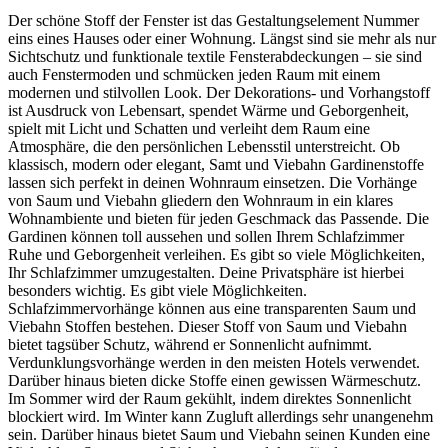
Der schöne Stoff der Fenster ist das Gestaltungselement Nummer
eins eines Hauses oder einer Wohnung. Längst sind sie mehr als nur
Sichtschutz und funktionale textile Fensterabdeckungen – sie sind
auch Fenstermoden und schmücken jeden Raum mit einem
modernen und stilvollen Look. Der Dekorations- und Vorhangstoff
ist Ausdruck von Lebensart, spendet Wärme und Geborgenheit,
spielt mit Licht und Schatten und verleiht dem Raum eine
Atmosphäre, die den persönlichen Lebensstil unterstreicht. Ob
klassisch, modern oder elegant, Samt und Viebahn Gardinenstoffe
lassen sich perfekt in deinen Wohnraum einsetzen. Die Vorhänge
von Saum und Viebahn gliedern den Wohnraum in ein klares
Wohnambiente und bieten für jeden Geschmack das Passende. Die
Gardinen können toll aussehen und sollen Ihrem Schlafzimmer
Ruhe und Geborgenheit verleihen. Es gibt so viele Möglichkeiten,
Ihr Schlafzimmer umzugestalten. Deine Privatsphäre ist hierbei
besonders wichtig. Es gibt viele Möglichkeiten.
Schlafzimmervorhänge können aus eine transparenten Saum und
Viebahn Stoffen bestehen. Dieser Stoff von Saum und Viebahn
bietet tagsüber Schutz, während er Sonnenlicht aufnimmt.
Verdunklungsvorhänge werden in den meisten Hotels verwendet.
Darüber hinaus bieten dicke Stoffe einen gewissen Wärmeschutz.
Im Sommer wird der Raum gekühlt, indem direktes Sonnenlicht
blockiert wird. Im Winter kann Zugluft allerdings sehr unangenehm
sein. Darüber hinaus bietet Saum und Viebahn seinen Kunden eine