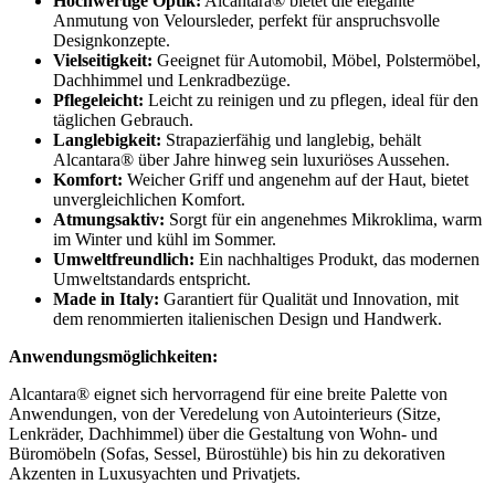
Hochwertige Optik:
Alcantara® bietet die elegante
Anmutung von Veloursleder, perfekt für anspruchsvolle
Designkonzepte.
Vielseitigkeit:
Geeignet für Automobil, Möbel, Polstermöbel,
Dachhimmel und Lenkradbezüge.
Pflegeleicht:
Leicht zu reinigen und zu pflegen, ideal für den
täglichen Gebrauch.
Langlebigkeit:
Strapazierfähig und langlebig, behält
Alcantara® über Jahre hinweg sein luxuriöses Aussehen.
Komfort:
Weicher Griff und angenehm auf der Haut, bietet
unvergleichlichen Komfort.
Atmungsaktiv:
Sorgt für ein angenehmes Mikroklima, warm
im Winter und kühl im Sommer.
Umweltfreundlich:
Ein nachhaltiges Produkt, das modernen
Umweltstandards entspricht.
Made in Italy:
Garantiert für Qualität und Innovation, mit
dem renommierten italienischen Design und Handwerk.
Anwendungsmöglichkeiten:
Alcantara® eignet sich hervorragend für eine breite Palette von
Anwendungen, von der Veredelung von Autointerieurs (Sitze,
Lenkräder, Dachhimmel) über die Gestaltung von Wohn- und
Büromöbeln (Sofas, Sessel, Bürostühle) bis hin zu dekorativen
Akzenten in Luxusyachten und Privatjets.