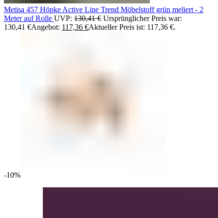
Metisa 457 Höpke Active Line Trend Möbelstoff grün meliert - 2
Meter auf Rolle
UVP:
130,41
€
Ursprünglicher Preis war:
130,41 €
Angebot:
117,36
€
Aktueller Preis ist: 117,36 €.
-10%