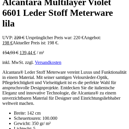
Alcantara Multilayer Violet
6601 Leder Stoff Meterware
lila
UVP:
220
€
Ursprünglicher Preis war: 220 €
Angebot:
198
€
Aktueller Preis ist: 198 €.
154,93
€
139,44
€
/
m²
inkl. MwSt.
zzgl.
Versandkosten
Alcantara® Leder Stoff Meterware vereint Luxus und Funktionalität
in einem Material. Mit seiner samtigen Veloursleder-Optik,
Pflegeleichtigkeit und Vielseitigkeit ist es die perfekte Wahl für
anspruchsvolle Designprojekte. Entdecken Sie die italienische
Eleganz und innovative Technologie, die Alcantara® zu einem
unverzichtbaren Material für Designer und Einrichtungsliebhaber
weltweit machen.
Breite: 142 cm
Scheuertouren: 100.000
Gewicht: 350 gr/ m²
Lichtecht: 5