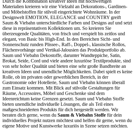
Durch die Kombination kreativer Ideen mit hochwertigen
Materialien kreieren wir eine Vielzahl an Dekorations-, Gardinen-
und Möbelstoffen für stilvoll eingerichtete Wohnräume. In der
Designwelt EMOTION, ELEGANCE und COUNTRY greift
Saum & Viebahn unterschiedliche Farben und Designs auf und setzt
diese in repräsentativen Kollektionen um. So kreieren Sie
überzeugende Qualitäten, von frisch und verspielt bis zeitlos und
elegant, von Basic bis High-End. In den Bereichen Sicht- und
Sonnenschutz runden Plissee-, Raff-, Doppel-, klassische Rollos,
Flächenvorhänge und Vertikal-Jalousien das Produktportfolio ab.
Saum und Viebahn Dekostoffe, darunter Wandteppiche, Satin,
Brokat, Seide, Cord und viele andere luxuriöse Textilprodukte, sind
von sehr hoher Qualität und bieten eine sehr große Bandbreite an
kreativen Ideen und unendliche Möglichkeiten. Dabei spielt es keine
Rolle, ob im privaten oder gewerblichen Bereich, in der
Gastronomie oder Hotellerie, Saum und Viebahn können überall
zum Einsatz kommen. Mit Blick auf stilvolle Gestaltungen für
Räume, Accessoires, Möbel und Geschenke sind dem
Ideenreichtum keine Grenzen gesetzt. Saum und Viebahn Stoffe
bieten unendliche individuelle Lösungen, die als Teil eines
maßgeschneiderten Produkts für dich hergestellt werden. Wir
beraten dich gerne, wenn du
Saum & Viebahn Stoffe
für dein
individuelles Projekt nutzen möchtest und helfen dir gerne, wenn du
eigene Motive und Kunstwerke luxuriös in Szene setzen möchten.