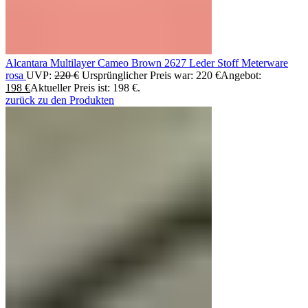
Alcantara Multilayer Cameo Brown 2627 Leder Stoff Meterware
rosa
UVP:
220
€
Ursprünglicher Preis war: 220 €
Angebot:
198
€
Aktueller Preis ist: 198 €.
zurück zu den Produkten