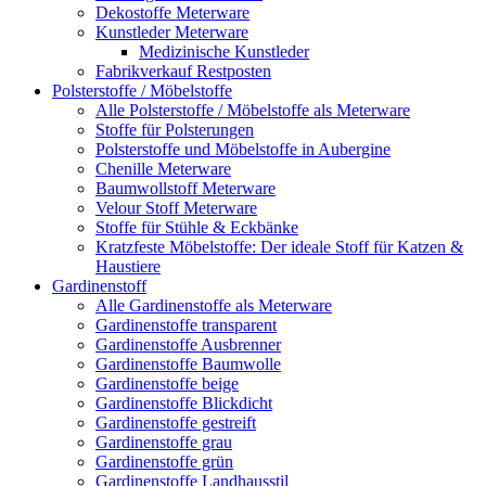
Dekostoffe Meterware
Kunstleder Meterware
Medizinische Kunstleder
Fabrikverkauf Restposten
Polsterstoffe / Möbelstoffe
Alle Polsterstoffe / Möbelstoffe als Meterware
Stoffe für Polsterungen
Polsterstoffe und Möbelstoffe in Aubergine
Chenille Meterware
Baumwollstoff Meterware
Velour Stoff Meterware
Stoffe für Stühle & Eckbänke
Kratzfeste Möbelstoffe: Der ideale Stoff für Katzen &
Haustiere
Gardinenstoff
Alle Gardinenstoffe als Meterware
Gardinenstoffe transparent
Gardinenstoffe Ausbrenner
Gardinenstoffe Baumwolle
Gardinenstoffe beige
Gardinenstoffe Blickdicht
Gardinenstoffe gestreift
Gardinenstoffe grau
Gardinenstoffe grün
Gardinenstoffe Landhausstil