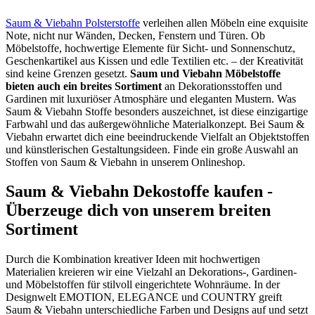
Saum & Viebahn Polsterstoffe
verleihen allen Möbeln eine exquisite
Note, nicht nur Wänden, Decken, Fenstern und Türen. Ob
Möbelstoffe, hochwertige Elemente für Sicht- und Sonnenschutz,
Geschenkartikel aus Kissen und edle Textilien etc. – der Kreativität
sind keine Grenzen gesetzt.
Saum und Viebahn Möbelstoffe
bieten auch ein breites Sortiment
an Dekorationsstoffen und
Gardinen mit luxuriöser Atmosphäre und eleganten Mustern. Was
Saum & Viebahn Stoffe besonders auszeichnet, ist diese einzigartige
Farbwahl und das außergewöhnliche Materialkonzept. Bei Saum &
Viebahn erwartet dich eine beeindruckende Vielfalt an Objektstoffen
und künstlerischen Gestaltungsideen. Finde ein große Auswahl an
Stoffen von Saum & Viebahn in unserem Onlineshop.
Saum & Viebahn Dekostoffe kaufen -
Überzeuge dich von unserem breiten
Sortiment
Durch die Kombination kreativer Ideen mit hochwertigen
Materialien kreieren wir eine Vielzahl an Dekorations-, Gardinen-
und Möbelstoffen für stilvoll eingerichtete Wohnräume. In der
Designwelt EMOTION, ELEGANCE und COUNTRY greift
Saum & Viebahn unterschiedliche Farben und Designs auf und setzt