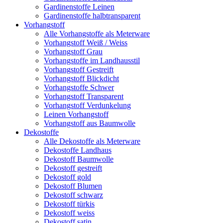
Gardinenstoffe Leinen
Gardinenstoffe halbtransparent
Vorhangstoff
Alle Vorhangstoffe als Meterware
Vorhangstoff Weiß / Weiss
Vorhangstoff Grau
Vorhangstoffe im Landhausstil
Vorhangstoff Gestreift
Vorhangstoff Blickdicht
Vorhangstoffe Schwer
Vorhangstoff Transparent
Vorhangstoff Verdunkelung
Leinen Vorhangstoff
Vorhangstoff aus Baumwolle
Dekostoffe
Alle Dekostoffe als Meterware
Dekostoffe Landhaus
Dekostoff Baumwolle
Dekostoff gestreift
Dekostoff gold
Dekostoff Blumen
Dekostoff schwarz
Dekostoff türkis
Dekostoff weiss
Dekostoff satin