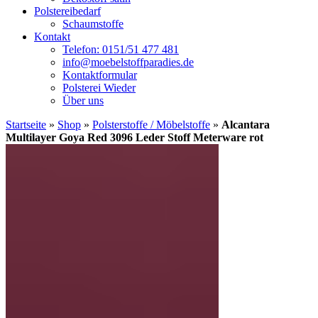
Polstereibedarf
Schaumstoffe
Kontakt
Telefon: 0151/51 477 481
info@moebelstoffparadies.de
Kontaktformular
Polsterei Wieder
Über uns
Startseite
»
Shop
»
Polsterstoffe / Möbelstoffe
»
Alcantara
Multilayer Goya Red 3096 Leder Stoff Meterware rot