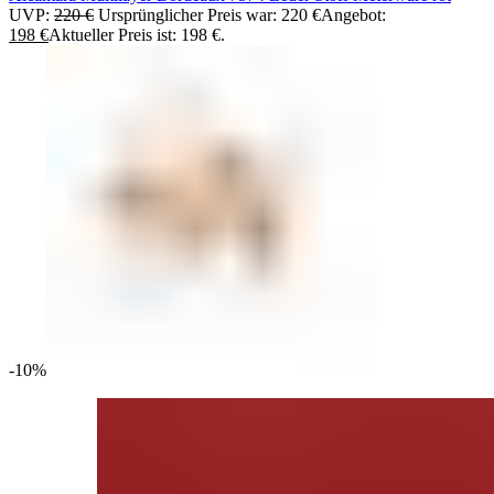
UVP:
220
€
Ursprünglicher Preis war: 220 €
Angebot:
198
€
Aktueller Preis ist: 198 €.
-10%