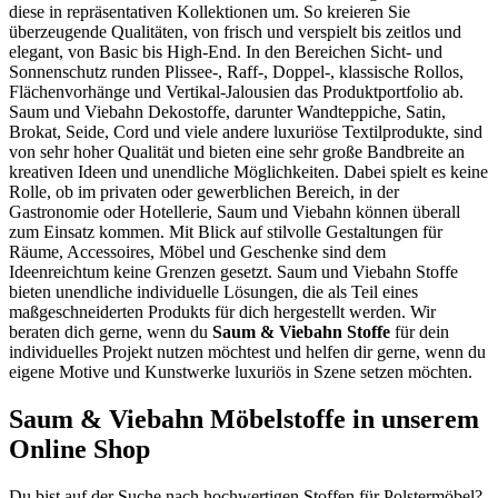
diese in repräsentativen Kollektionen um. So kreieren Sie
überzeugende Qualitäten, von frisch und verspielt bis zeitlos und
elegant, von Basic bis High-End. In den Bereichen Sicht- und
Sonnenschutz runden Plissee-, Raff-, Doppel-, klassische Rollos,
Flächenvorhänge und Vertikal-Jalousien das Produktportfolio ab.
Saum und Viebahn Dekostoffe, darunter Wandteppiche, Satin,
Brokat, Seide, Cord und viele andere luxuriöse Textilprodukte, sind
von sehr hoher Qualität und bieten eine sehr große Bandbreite an
kreativen Ideen und unendliche Möglichkeiten. Dabei spielt es keine
Rolle, ob im privaten oder gewerblichen Bereich, in der
Gastronomie oder Hotellerie, Saum und Viebahn können überall
zum Einsatz kommen. Mit Blick auf stilvolle Gestaltungen für
Räume, Accessoires, Möbel und Geschenke sind dem
Ideenreichtum keine Grenzen gesetzt. Saum und Viebahn Stoffe
bieten unendliche individuelle Lösungen, die als Teil eines
maßgeschneiderten Produkts für dich hergestellt werden. Wir
beraten dich gerne, wenn du
Saum & Viebahn Stoffe
für dein
individuelles Projekt nutzen möchtest und helfen dir gerne, wenn du
eigene Motive und Kunstwerke luxuriös in Szene setzen möchten.
Saum & Viebahn Möbelstoffe in unserem
Online Shop
Du bist auf der Suche nach hochwertigen Stoffen für Polstermöbel?