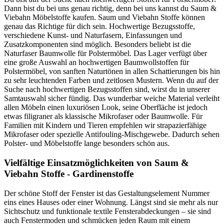
Dann bist du bei uns genau richtig, denn bei uns kannst du Saum &
Viebahn Möbelstoffe kaufen. Saum und Viebahn Stoffe können
genau das Richtige für dich sein. Hochwertige Bezugsstoffe,
verschiedene Kunst- und Naturfasern, Einfassungen und
Zusatzkomponenten sind möglich. Besonders beliebt ist die
Naturfaser Baumwolle für Polstermöbel. Das Lager verfügt über
eine große Auswahl an hochwertigen Baumwollstoffen für
Polstermöbel, von sanften Naturtönen in allen Schattierungen bis hin
zu sehr leuchtenden Farben und zeitlosen Mustern. Wenn du auf der
Suche nach hochwertigen Bezugsstoffen sind, wirst du in unserer
Samtauswahl sicher fündig. Das wunderbar weiche Material verleiht
allen Möbeln einen luxuriösen Look, seine Oberfläche ist jedoch
etwas filigraner als klassische Mikrofaser oder Baumwolle. Für
Familien mit Kindern und Tieren empfehlen wir strapazierfähige
Mikrofaser oder spezielle Antifouling-Mischgewebe. Dadurch sehen
Polster- und Möbelstoffe lange besonders schön aus.
Vielfältige Einsatzmöglichkeiten von Saum &
Viebahn Stoffe - Gardinenstoffe
Der schöne Stoff der Fenster ist das Gestaltungselement Nummer
eins eines Hauses oder einer Wohnung. Längst sind sie mehr als nur
Sichtschutz und funktionale textile Fensterabdeckungen – sie sind
auch Fenstermoden und schmücken jeden Raum mit einem