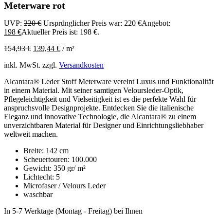
Meterware rot
UVP:
220
€
Ursprünglicher Preis war: 220 €
Angebot:
198
€
Aktueller Preis ist: 198 €.
154,93
€
139,44
€
/
m²
inkl. MwSt.
zzgl.
Versandkosten
Alcantara® Leder Stoff Meterware vereint Luxus und Funktionalität
in einem Material. Mit seiner samtigen Veloursleder-Optik,
Pflegeleichtigkeit und Vielseitigkeit ist es die perfekte Wahl für
anspruchsvolle Designprojekte. Entdecken Sie die italienische
Eleganz und innovative Technologie, die Alcantara® zu einem
unverzichtbaren Material für Designer und Einrichtungsliebhaber
weltweit machen.
Breite: 142 cm
Scheuertouren: 100.000
Gewicht: 350 gr/ m²
Lichtecht: 5
Microfaser / Velours Leder
waschbar
In 5-7 Werktage (Montag - Freitag) bei Ihnen