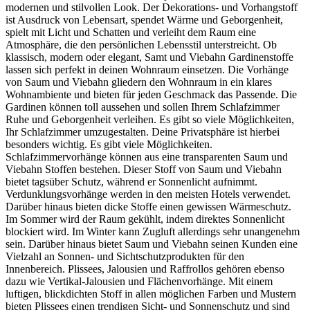
modernen und stilvollen Look. Der Dekorations- und Vorhangstoff
ist Ausdruck von Lebensart, spendet Wärme und Geborgenheit,
spielt mit Licht und Schatten und verleiht dem Raum eine
Atmosphäre, die den persönlichen Lebensstil unterstreicht. Ob
klassisch, modern oder elegant, Samt und Viebahn Gardinenstoffe
lassen sich perfekt in deinen Wohnraum einsetzen. Die Vorhänge
von Saum und Viebahn gliedern den Wohnraum in ein klares
Wohnambiente und bieten für jeden Geschmack das Passende. Die
Gardinen können toll aussehen und sollen Ihrem Schlafzimmer
Ruhe und Geborgenheit verleihen. Es gibt so viele Möglichkeiten,
Ihr Schlafzimmer umzugestalten. Deine Privatsphäre ist hierbei
besonders wichtig. Es gibt viele Möglichkeiten.
Schlafzimmervorhänge können aus eine transparenten Saum und
Viebahn Stoffen bestehen. Dieser Stoff von Saum und Viebahn
bietet tagsüber Schutz, während er Sonnenlicht aufnimmt.
Verdunklungsvorhänge werden in den meisten Hotels verwendet.
Darüber hinaus bieten dicke Stoffe einen gewissen Wärmeschutz.
Im Sommer wird der Raum gekühlt, indem direktes Sonnenlicht
blockiert wird. Im Winter kann Zugluft allerdings sehr unangenehm
sein. Darüber hinaus bietet Saum und Viebahn seinen Kunden eine
Vielzahl an Sonnen- und Sichtschutzprodukten für den
Innenbereich. Plissees, Jalousien und Raffrollos gehören ebenso
dazu wie Vertikal-Jalousien und Flächenvorhänge. Mit einem
luftigen, blickdichten Stoff in allen möglichen Farben und Mustern
bieten Plissees einen trendigen Sicht- und Sonnenschutz und sind