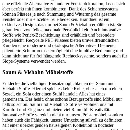
eine effiziente Alternative zu anderer Fensterdekoration, lassen sich
aber perfekt mit ihnen kombinieren. Dank des Schienensystems
können Plissees je nach Stimmung und Witterung das gesamte
Fenster oder nur einzelne Teile bedecken. Brandneu ist ein
exklusives Design, das nur bei Saum & Viebahn erhältlich ist. Sie
garantieren zweifellos maximale Persönlichkeit. Auch innovative
Stoffe wie Perlex-Beschichtung sind erhältlich und besonders
pflegeleicht. Recycelte PET-Plissees bieten umweltfreundlichen
Kunden eine moderne und ökologische Alternative. Die neue
patentierte Schnurbremse ermöglicht eine intuitive Bedienung und
kann nicht nur für frei hängende Rechtecksysteme, sondern auch für
Slope-Systeme verwendet werden.
Saum & Viebahn Möbelstoffe
Entdecke die vielfältigen Einsatzmöglichkeiten der Saum und
Viebahn Stoffe. Hierbei spielt es keine Rolle, ob es sich um einen
Sessel, ein Sofa oder einen Stuhl handelt. Alles hat eines
gemeinsam. Das heißt, ohne schöne Bezugsstoffe sind Möbel nur
halb so schön. Saum und Viebahn Stoffe verwöhnen uns mit
Komfort und Eleganz und bieten viel Raum für Kreativität.
Innovative Stoffe veredeln nicht nur unsere Polstermöbel, sondern
haben auch die Fähigkeit, unsere Umgebung stilvoll zu definieren.
Mit einer überzeugenden hauseigenen Kollektion in höchster