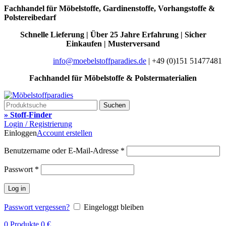
Fachhandel für Möbelstoffe, Gardinenstoffe, Vorhangstoffe &
Polstereibedarf
Schnelle Lieferung | Über 25 Jahre Erfahrung | Sicher
Einkaufen | Musterversand
info@moebelstoffparadies.de
| +49 (0)151 51477481
Fachhandel für Möbelstoffe & Polstermaterialien
Suchen
» Stoff-Finder
Login / Registrierung
Einloggen
Account erstellen
Benutzername oder E-Mail-Adresse
*
Passwort
*
Log in
Passwort vergessen?
Eingeloggt bleiben
0
Produkte
0
€