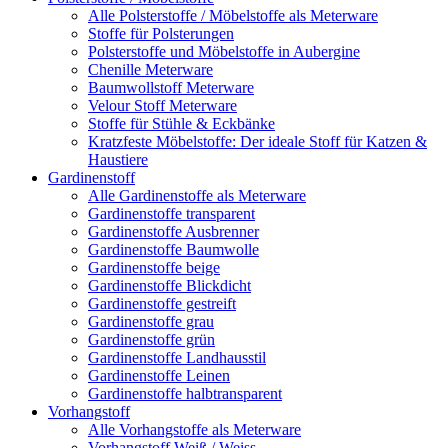
Alle Polsterstoffe / Möbelstoffe als Meterware
Stoffe für Polsterungen
Polsterstoffe und Möbelstoffe in Aubergine
Chenille Meterware
Baumwollstoff Meterware
Velour Stoff Meterware
Stoffe für Stühle & Eckbänke
Kratzfeste Möbelstoffe: Der ideale Stoff für Katzen &
Haustiere
Gardinenstoff
Alle Gardinenstoffe als Meterware
Gardinenstoffe transparent
Gardinenstoffe Ausbrenner
Gardinenstoffe Baumwolle
Gardinenstoffe beige
Gardinenstoffe Blickdicht
Gardinenstoffe gestreift
Gardinenstoffe grau
Gardinenstoffe grün
Gardinenstoffe Landhausstil
Gardinenstoffe Leinen
Gardinenstoffe halbtransparent
Vorhangstoff
Alle Vorhangstoffe als Meterware
Vorhangstoff Weiß / Weiss