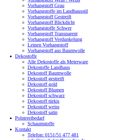
Vorhangstoff Grau
Vorhangstoffe im Landhausstil
Vorhangstoff Gestreift
Vorhangstoff Blickdicht
Vorhangstoffe Schwer
Vorhangstoff Transparent
Vorhangstoff Verdunkelung
Leinen Vorhangstoff
Vorhangstoff aus Baumwolle
Dekostoffe
Alle Dekostoffe als Meterware
Dekostoffe Landhaus
Dekostoff Baumwolle
Dekostoff gestreift
Dekostoff gold
Dekostoff Blumen
Dekostoff schwarz
Dekostoff türkis
Dekostoff weiss
Dekostoff satin
Polstereibedarf
Schaumstoffe
Kontakt
Telefon: 0151/51 477 481