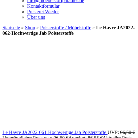
info@moebelstoffparadies.de
Kontaktformular
Polsterei Wieder
Über uns
Startseite
»
Shop
»
Polsterstoffe / Möbelstoffe
»
Le Havre JA2022-
062-Hochwertige Jab Polsterstoffe
Le Havre JA2022-061-Hochwertige Jab Polsterstoffe
UVP:
96,50
€
Ursprünglicher Preis war: 96,50 €
Angebot:
86,85
€
Aktueller Preis