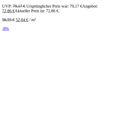
UVP:
79,17
€
Ursprünglicher Preis war: 79,17 €
Angebot:
72,86
€
Aktueller Preis ist: 72,86 €.
56,55
€
52,04
€
/
m²
-8%