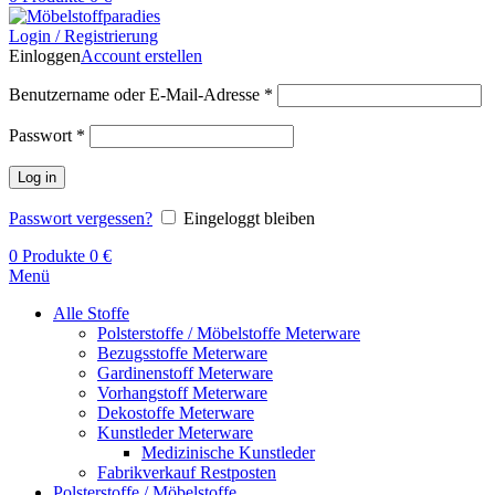
Login / Registrierung
Einloggen
Account erstellen
Benutzername oder E-Mail-Adresse
*
Passwort
*
Log in
Passwort vergessen?
Eingeloggt bleiben
0
Produkte
0
€
Menü
Alle Stoffe
Polsterstoffe / Möbelstoffe Meterware
Bezugsstoffe Meterware
Gardinenstoff Meterware
Vorhangstoff Meterware
Dekostoffe Meterware
Kunstleder Meterware
Medizinische Kunstleder
Fabrikverkauf Restposten
Polsterstoffe / Möbelstoffe