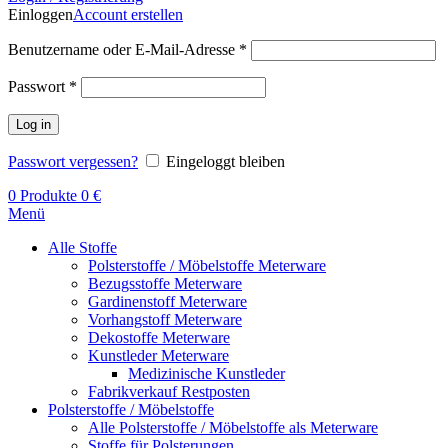
Einloggen
Account erstellen
Benutzername oder E-Mail-Adresse
*
Passwort
*
Log in
Passwort vergessen?
Eingeloggt bleiben
0
Produkte
0
€
Menü
Alle Stoffe
Polsterstoffe / Möbelstoffe Meterware
Bezugsstoffe Meterware
Gardinenstoff Meterware
Vorhangstoff Meterware
Dekostoffe Meterware
Kunstleder Meterware
Medizinische Kunstleder
Fabrikverkauf Restposten
Polsterstoffe / Möbelstoffe
Alle Polsterstoffe / Möbelstoffe als Meterware
Stoffe für Polsterungen