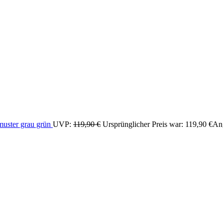
uster grau grün
UVP:
119,90
€
Ursprünglicher Preis war: 119,90 €
An