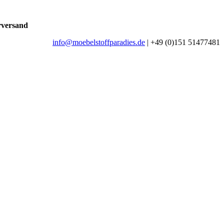
rversand
info@moebelstoffparadies.de
| +49 (0)151 51477481