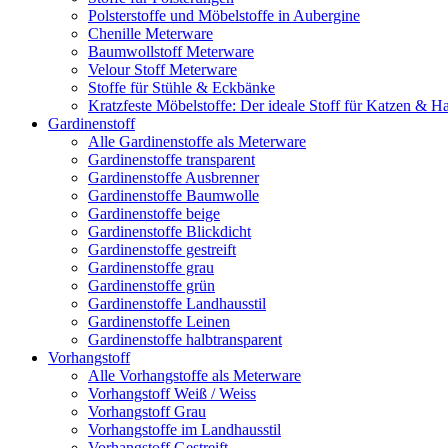
Polsterstoffe und Möbelstoffe in Aubergine
Chenille Meterware
Baumwollstoff Meterware
Velour Stoff Meterware
Stoffe für Stühle & Eckbänke
Kratzfeste Möbelstoffe: Der ideale Stoff für Katzen & Ha
Gardinenstoff
Alle Gardinenstoffe als Meterware
Gardinenstoffe transparent
Gardinenstoffe Ausbrenner
Gardinenstoffe Baumwolle
Gardinenstoffe beige
Gardinenstoffe Blickdicht
Gardinenstoffe gestreift
Gardinenstoffe grau
Gardinenstoffe grün
Gardinenstoffe Landhausstil
Gardinenstoffe Leinen
Gardinenstoffe halbtransparent
Vorhangstoff
Alle Vorhangstoffe als Meterware
Vorhangstoff Weiß / Weiss
Vorhangstoff Grau
Vorhangstoffe im Landhausstil
Vorhangstoff Gestreift