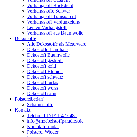
Vorhangstoff Blickdicht
Vorhangstoffe Schwer
Vorhangstoff Transparent
Vorhangstoff Verdunkelung
Leinen Vorhangstoff
Vorhangstoff aus Baumwolle
Dekostoffe
Alle Dekostoffe als Meterware
Dekostoffe Landhaus
Dekostoff Baumwolle
Dekostoff gestreift
Dekostoff gold
Dekostoff Blumen
Dekostoff schwarz
Dekostoff türkis
Dekostoff weiss
Dekostoff satin
Polstereibedarf
Schaumstoffe
Kontakt
Telefon: 0151/51 477 481
info@moebelstoffparadies.de
Kontaktformular
Polsterei Wieder