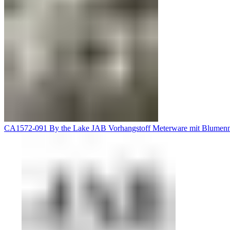
CA1572-091 By the Lake JAB Vorhangstoff Meterware mit Blumenm