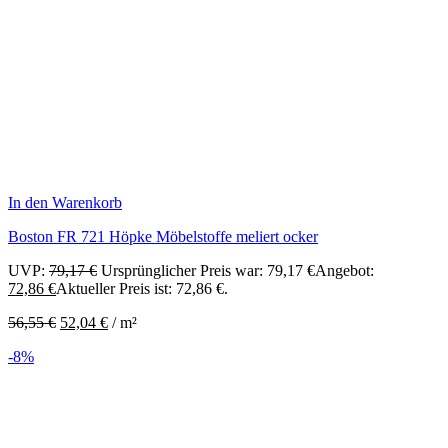
In den Warenkorb
Boston FR 721 Höpke Möbelstoffe meliert ocker
UVP:
79,17
€
Ursprünglicher Preis war: 79,17 €
Angebot:
72,86
€
Aktueller Preis ist: 72,86 €.
56,55
€
52,04
€
/
m²
-8%