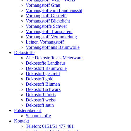
Vorhangstoff Grau
Vorhangstoffe im Landhausstil
Vorhangstoff Gestreift
Vorhangstoff Blickdicht
Vorhangstoffe Schwer
Vorhangstoff Transparent
Vorhangstoff Verdunkelung
Leinen Vorhangstoff
Vorhangstoff aus Baumwolle
Dekostoffe
Alle Dekostoffe als Meterware
Dekostoffe Landhaus
Dekostoff Baumwolle
Dekostoff gestreift
Dekostoff gold
Dekostoff Blumen
Dekostoff schwarz
Dekostoff türkis
Dekostoff weiss
Dekostoff satin
Polstereibedarf
Schaumstoffe
Kontakt
Telefon: 0151/51 477 481