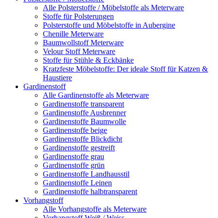
Alle Polsterstoffe / Möbelstoffe als Meterware
Stoffe für Polsterungen
Polsterstoffe und Möbelstoffe in Aubergine
Chenille Meterware
Baumwollstoff Meterware
Velour Stoff Meterware
Stoffe für Stühle & Eckbänke
Kratzfeste Möbelstoffe: Der ideale Stoff für Katzen &
Haustiere
Gardinenstoff
Alle Gardinenstoffe als Meterware
Gardinenstoffe transparent
Gardinenstoffe Ausbrenner
Gardinenstoffe Baumwolle
Gardinenstoffe beige
Gardinenstoffe Blickdicht
Gardinenstoffe gestreift
Gardinenstoffe grau
Gardinenstoffe grün
Gardinenstoffe Landhausstil
Gardinenstoffe Leinen
Gardinenstoffe halbtransparent
Vorhangstoff
Alle Vorhangstoffe als Meterware
Vorhangstoff Weiß / Weiss