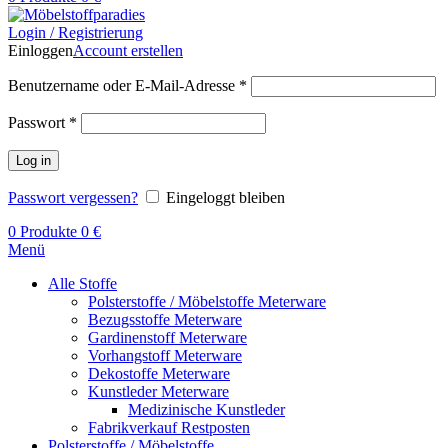
Login / Registrierung
Einloggen
Account erstellen
Benutzername oder E-Mail-Adresse
*
Passwort
*
Log in
Passwort vergessen?
Eingeloggt bleiben
0
Produkte
0
€
Menü
Alle Stoffe
Polsterstoffe / Möbelstoffe Meterware
Bezugsstoffe Meterware
Gardinenstoff Meterware
Vorhangstoff Meterware
Dekostoffe Meterware
Kunstleder Meterware
Medizinische Kunstleder
Fabrikverkauf Restposten
Polsterstoffe / Möbelstoffe