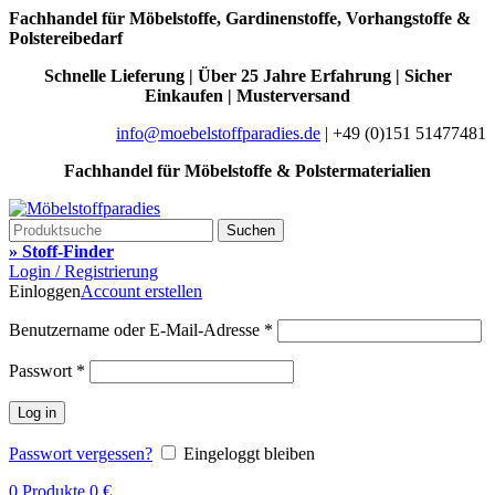
Fachhandel für Möbelstoffe, Gardinenstoffe, Vorhangstoffe &
Polstereibedarf
Schnelle Lieferung | Über 25 Jahre Erfahrung | Sicher
Einkaufen | Musterversand
info@moebelstoffparadies.de
| +49 (0)151 51477481
Fachhandel für Möbelstoffe & Polstermaterialien
Suchen
» Stoff-Finder
Login / Registrierung
Einloggen
Account erstellen
Benutzername oder E-Mail-Adresse
*
Passwort
*
Log in
Passwort vergessen?
Eingeloggt bleiben
0
Produkte
0
€