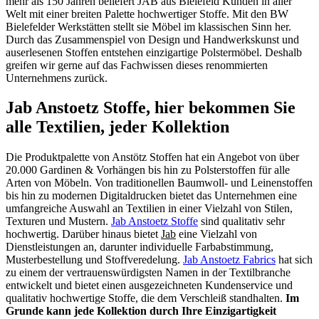
mehr als 150 Jahren beliefert JAB aus Bielefeld Kunden in aller
Welt mit einer breiten Palette hochwertiger Stoffe. Mit den BW
Bielefelder Werkstätten stellt sie Möbel im klassischen Sinn her.
Durch das Zusammenspiel von Design und Handwerkskunst und
auserlesenen Stoffen entstehen einzigartige Polstermöbel. Deshalb
greifen wir gerne auf das Fachwissen dieses renommierten
Unternehmens zurück.
Jab Anstoetz Stoffe, hier bekommen Sie
alle Textilien, jeder Kollektion
Die Produktpalette von Anstötz Stoffen hat ein Angebot von über
20.000 Gardinen & Vorhängen bis hin zu Polsterstoffen für alle
Arten von Möbeln. Von traditionellen Baumwoll- und Leinenstoffen
bis hin zu modernen Digitaldrucken bietet das Unternehmen eine
umfangreiche Auswahl an Textilien in einer Vielzahl von Stilen,
Texturen und Mustern.
Jab Anstoetz Stoffe
sind qualitativ sehr
hochwertig. Darüber hinaus bietet
Jab
eine Vielzahl von
Dienstleistungen an, darunter individuelle Farbabstimmung,
Musterbestellung und Stoffveredelung.
Jab Anstoetz Fabrics
hat sich
zu einem der vertrauenswürdigsten Namen in der Textilbranche
entwickelt und bietet einen ausgezeichneten Kundenservice und
qualitativ hochwertige Stoffe, die dem Verschleiß standhalten.
Im
Grunde kann jede Kollektion durch Ihre Einzigartigkeit