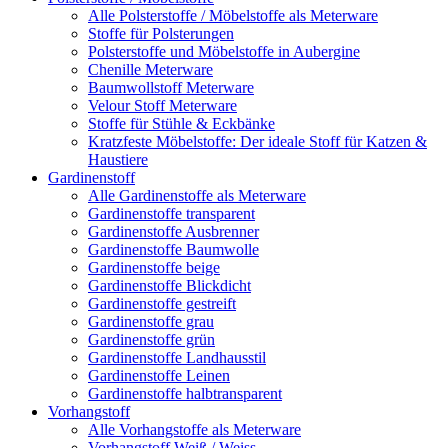
Alle Polsterstoffe / Möbelstoffe als Meterware
Stoffe für Polsterungen
Polsterstoffe und Möbelstoffe in Aubergine
Chenille Meterware
Baumwollstoff Meterware
Velour Stoff Meterware
Stoffe für Stühle & Eckbänke
Kratzfeste Möbelstoffe: Der ideale Stoff für Katzen &
Haustiere
Gardinenstoff
Alle Gardinenstoffe als Meterware
Gardinenstoffe transparent
Gardinenstoffe Ausbrenner
Gardinenstoffe Baumwolle
Gardinenstoffe beige
Gardinenstoffe Blickdicht
Gardinenstoffe gestreift
Gardinenstoffe grau
Gardinenstoffe grün
Gardinenstoffe Landhausstil
Gardinenstoffe Leinen
Gardinenstoffe halbtransparent
Vorhangstoff
Alle Vorhangstoffe als Meterware
Vorhangstoff Weiß / Weiss