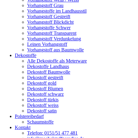
Vorhangstoff Grau
Vorhangstoffe im Landhausstil
Vorhangstoff Gestreift
Vorhangstoff Blickdicht
Vorhangstoffe Schwer
Vorhangstoff Transparent
Vorhangstoff Verdunkelung
Leinen Vorhangstoff
Vorhangstoff aus Baumwolle
Dekostoffe
Alle Dekostoffe als Meterware
Dekostoffe Landhaus
Dekostoff Baumwolle
Dekostoff gestreift
Dekostoff gold
Dekostoff Blumen
Dekostoff schwarz
Dekostoff türkis
Dekostoff weiss
Dekostoff satin
Polstereibedarf
Schaumstoffe
Kontakt
Telefon: 0151/51 477 481