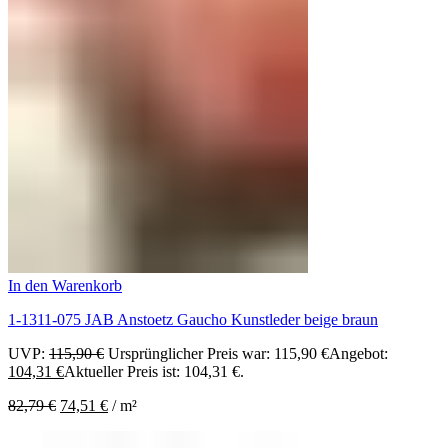
In den Warenkorb
1-1311-075 JAB Anstoetz Gaucho Kunstleder beige braun
UVP:
115,90
€
Ursprünglicher Preis war: 115,90 €
Angebot:
104,31
€
Aktueller Preis ist: 104,31 €.
82,79
€
74,51
€
/
m²