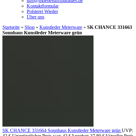
info@moebelstoffparadies.de
Kontaktformular
Polsterei Wieder
Über uns
Startseite
»
Shop
»
Kunstleder Meterware
»
SK CHANCE 331663
Sonnhaus Kunstleder Meterware grün
SK CHANCE 331664 Sonnhaus Kunstleder Meterware grün
UVP:
42
€
Ursprünglicher Preis war: 42 €
Angebot:
37,80
€
Aktueller Preis