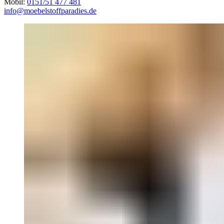
Mobil:
0151/51 477 481
info@moebelstoffparadies.de