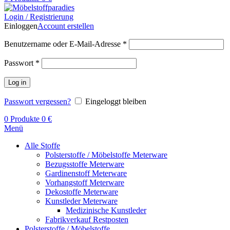
Login / Registrierung
Einloggen
Account erstellen
Benutzername oder E-Mail-Adresse
*
Passwort
*
Log in
Passwort vergessen?
Eingeloggt bleiben
0
Produkte
0
€
Menü
Alle Stoffe
Polsterstoffe / Möbelstoffe Meterware
Bezugsstoffe Meterware
Gardinenstoff Meterware
Vorhangstoff Meterware
Dekostoffe Meterware
Kunstleder Meterware
Medizinische Kunstleder
Fabrikverkauf Restposten
Polsterstoffe / Möbelstoffe