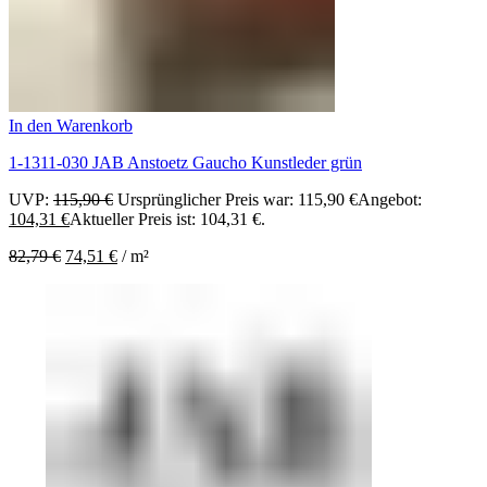
In den Warenkorb
1-1311-030 JAB Anstoetz Gaucho Kunstleder grün
UVP:
115,90
€
Ursprünglicher Preis war: 115,90 €
Angebot:
104,31
€
Aktueller Preis ist: 104,31 €.
82,79
€
74,51
€
/
m²