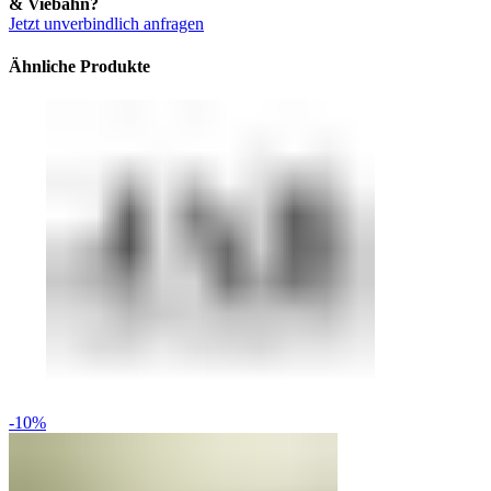
& Viebahn?
Jetzt unverbindlich anfragen
Ähnliche Produkte
-10%