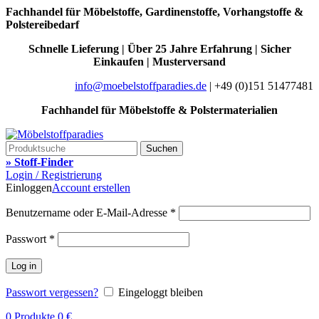
Fachhandel für Möbelstoffe, Gardinenstoffe, Vorhangstoffe &
Polstereibedarf
Schnelle Lieferung | Über 25 Jahre Erfahrung | Sicher
Einkaufen | Musterversand
info@moebelstoffparadies.de
| +49 (0)151 51477481
Fachhandel für Möbelstoffe & Polstermaterialien
Suchen
» Stoff-Finder
Login / Registrierung
Einloggen
Account erstellen
Benutzername oder E-Mail-Adresse
*
Passwort
*
Log in
Passwort vergessen?
Eingeloggt bleiben
0
Produkte
0
€