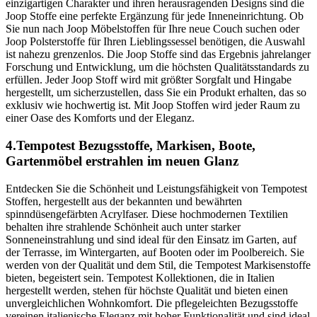
einzigartigen Charakter und ihren herausragenden Designs sind die
Joop Stoffe eine perfekte Ergänzung für jede Inneneinrichtung. Ob
Sie nun nach Joop Möbelstoffen für Ihre neue Couch suchen oder
Joop Polsterstoffe für Ihren Lieblingssessel benötigen, die Auswahl
ist nahezu grenzenlos. Die Joop Stoffe sind das Ergebnis jahrelanger
Forschung und Entwicklung, um die höchsten Qualitätsstandards zu
erfüllen. Jeder Joop Stoff wird mit größter Sorgfalt und Hingabe
hergestellt, um sicherzustellen, dass Sie ein Produkt erhalten, das so
exklusiv wie hochwertig ist. Mit Joop Stoffen wird jeder Raum zu
einer Oase des Komforts und der Eleganz.
4.Tempotest Bezugsstoffe, Markisen, Boote,
Gartenmöbel erstrahlen im neuen Glanz
Entdecken Sie die Schönheit und Leistungsfähigkeit von Tempotest
Stoffen, hergestellt aus der bekannten und bewährten
spinndüsengefärbten Acrylfaser. Diese hochmodernen Textilien
behalten ihre strahlende Schönheit auch unter starker
Sonneneinstrahlung und sind ideal für den Einsatz im Garten, auf
der Terrasse, im Wintergarten, auf Booten oder im Poolbereich. Sie
werden von der Qualität und dem Stil, die Tempotest Markisenstoffe
bieten, begeistert sein. Tempotest Kollektionen, die in Italien
hergestellt werden, stehen für höchste Qualität und bieten einen
unvergleichlichen Wohnkomfort. Die pflegeleichten Bezugsstoffe
vereinen italienische Eleganz mit hoher Funktionalität und sind ideal