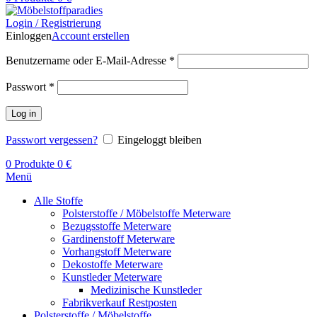
Login / Registrierung
Einloggen
Account erstellen
Benutzername oder E-Mail-Adresse
*
Passwort
*
Log in
Passwort vergessen?
Eingeloggt bleiben
0
Produkte
0
€
Menü
Alle Stoffe
Polsterstoffe / Möbelstoffe Meterware
Bezugsstoffe Meterware
Gardinenstoff Meterware
Vorhangstoff Meterware
Dekostoffe Meterware
Kunstleder Meterware
Medizinische Kunstleder
Fabrikverkauf Restposten
Polsterstoffe / Möbelstoffe