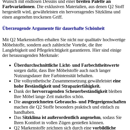
Wunsch mit endlosen Dessins und einer
breiten Palette an
Farbvariationen
. Die exklusiven Materialien, aus denen Q2 Stoff
hergestellt wird, gewährleisten ein hervorragendes Sitzklima und
einen angenehm trockenen Griff.
Überzeugende Argumente für dauerhafte Schönheit
Mit Q2 Markenstoffen erhalten Sie nicht nur qualitativ hochwertige
Möbelstoffe, sondern auch zahlreiche Vorteile, die ihre
Langlebigkeit und Pflegeleichtigkeit garantieren. Hier sind einige
der herausragenden Merkmale:
Überdurchschnittliche Licht- und Farbechtheitswerte
sorgen dafür, dass Ihre Möbelstoffe auch nach langer
Nutzungsdauer ihre Farbintensität behalten.
Die vollsynthetische Zusammensetzung gewährleistet
eine
hohe Beständigkeit und Strapazierfähigkeit.
Dank der
hervorragenden Scheuerbeständigkeit
bleiben
Ihre Möbel lange Zeit makellos schön.
Die
ausgezeichneten Gebrauchs- und Pflegeeigenschaften
machen die Q2 Stoffe besonders praktisch und einfach zu
handhaben.
Das
Sitzklima ist außerordentlich angenehm
, sodass Sie
Ihren Komfort in vollen Zügen genießen können.
Q2 Markenstoffe zeichnen sich durch eine
vorbildliche