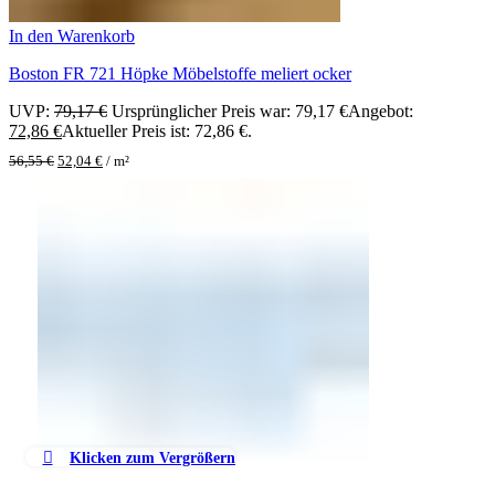
In den Warenkorb
Boston FR 721 Höpke Möbelstoffe meliert ocker
UVP:
79,17
€
Ursprünglicher Preis war: 79,17 €
Angebot:
72,86
€
Aktueller Preis ist: 72,86 €.
56,55
€
52,04
€
/
m²
Klicken zum Vergrößern