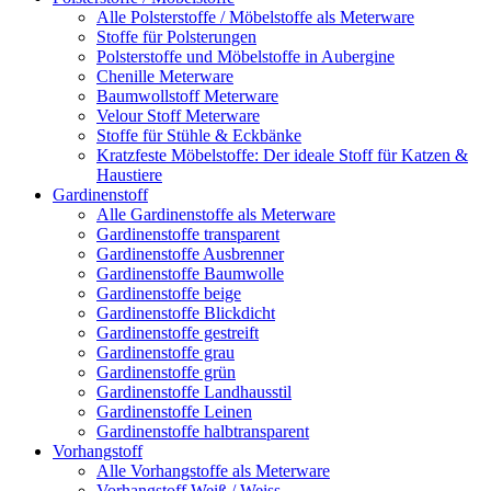
Alle Polsterstoffe / Möbelstoffe als Meterware
Stoffe für Polsterungen
Polsterstoffe und Möbelstoffe in Aubergine
Chenille Meterware
Baumwollstoff Meterware
Velour Stoff Meterware
Stoffe für Stühle & Eckbänke
Kratzfeste Möbelstoffe: Der ideale Stoff für Katzen &
Haustiere
Gardinenstoff
Alle Gardinenstoffe als Meterware
Gardinenstoffe transparent
Gardinenstoffe Ausbrenner
Gardinenstoffe Baumwolle
Gardinenstoffe beige
Gardinenstoffe Blickdicht
Gardinenstoffe gestreift
Gardinenstoffe grau
Gardinenstoffe grün
Gardinenstoffe Landhausstil
Gardinenstoffe Leinen
Gardinenstoffe halbtransparent
Vorhangstoff
Alle Vorhangstoffe als Meterware
Vorhangstoff Weiß / Weiss