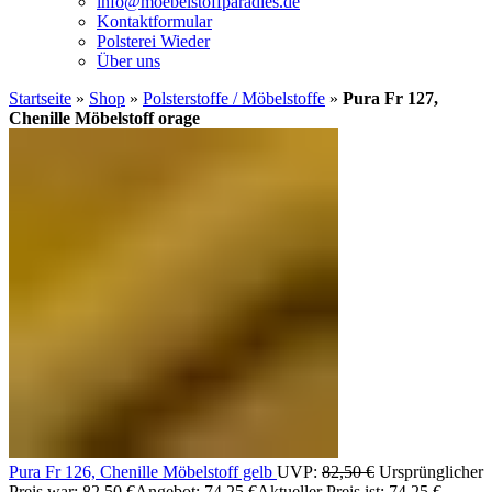
info@moebelstoffparadies.de
Kontaktformular
Polsterei Wieder
Über uns
Startseite
»
Shop
»
Polsterstoffe / Möbelstoffe
»
Pura Fr 127,
Chenille Möbelstoff orage
Pura Fr 126, Chenille Möbelstoff gelb
UVP:
82,50
€
Ursprünglicher
Preis war: 82,50 €
Angebot:
74,25
€
Aktueller Preis ist: 74,25 €.