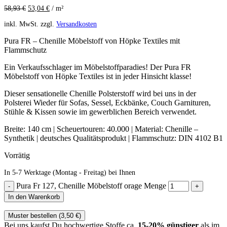
58,93
€
53,04
€
/
m²
inkl. MwSt.
zzgl.
Versandkosten
Pura FR – Chenille Möbelstoff von Höpke Textiles mit
Flammschutz
Ein Verkaufsschlager im Möbelstoffparadies! Der Pura FR
Möbelstoff von Höpke Textiles ist in jeder Hinsicht klasse!
Dieser sensationelle Chenille Polsterstoff wird bei uns in der
Polsterei Wieder für Sofas, Sessel, Eckbänke, Couch Garnituren,
Stühle & Kissen sowie im gewerblichen Bereich verwendet.
Breite: 140 cm | Scheuertouren: 40.000 | Material: Chenille –
Synthetik | deutsches Qualitätsprodukt | Flammschutz: DIN 4102 B1
Vorrätig
In 5-7 Werktage (Montag - Freitag) bei Ihnen
Pura Fr 127, Chenille Möbelstoff orage Menge
In den Warenkorb
Muster bestellen (
3,50
€
)
Bei uns kaufst Du hochwertige Stoffe ca.
15-20% günstiger
als im