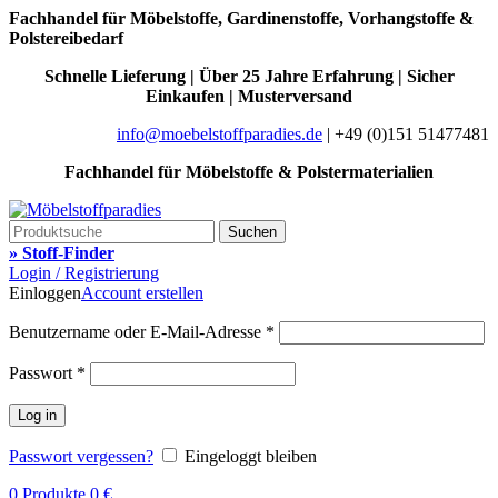
Fachhandel für Möbelstoffe, Gardinenstoffe, Vorhangstoffe &
Polstereibedarf
Schnelle Lieferung | Über 25 Jahre Erfahrung | Sicher
Einkaufen | Musterversand
info@moebelstoffparadies.de
| +49 (0)151 51477481
Fachhandel für Möbelstoffe & Polstermaterialien
Suchen
» Stoff-Finder
Login / Registrierung
Einloggen
Account erstellen
Benutzername oder E-Mail-Adresse
*
Passwort
*
Log in
Passwort vergessen?
Eingeloggt bleiben
0
Produkte
0
€