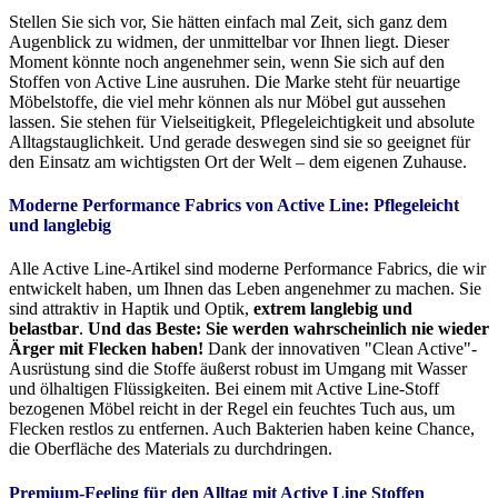
Stellen Sie sich vor, Sie hätten einfach mal Zeit, sich ganz dem
Augenblick zu widmen, der unmittelbar vor Ihnen liegt. Dieser
Moment könnte noch angenehmer sein, wenn Sie sich auf den
Stoffen von Active Line ausruhen. Die Marke steht für neuartige
Möbelstoffe, die viel mehr können als nur Möbel gut aussehen
lassen. Sie stehen für Vielseitigkeit, Pflegeleichtigkeit und absolute
Alltagstauglichkeit. Und gerade deswegen sind sie so geeignet für
den Einsatz am wichtigsten Ort der Welt – dem eigenen Zuhause.
Moderne Performance Fabrics von Active Line:
Pflegeleicht
und langlebig
Alle Active Line-Artikel sind moderne Performance Fabrics, die wir
entwickelt haben, um Ihnen das Leben angenehmer zu machen. Sie
sind attraktiv in Haptik und Optik,
extrem langlebig und
belastbar
.
Und das Beste: Sie werden wahrscheinlich nie wieder
Ärger mit Flecken haben!
Dank der innovativen "Clean Active"-
Ausrüstung sind die Stoffe äußerst robust im Umgang mit Wasser
und ölhaltigen Flüssigkeiten. Bei einem mit Active Line-Stoff
bezogenen Möbel reicht in der Regel ein feuchtes Tuch aus, um
Flecken restlos zu entfernen. Auch Bakterien haben keine Chance,
die Oberfläche des Materials zu durchdringen.
Premium-Feeling für den Alltag mit Active Line Stoffen