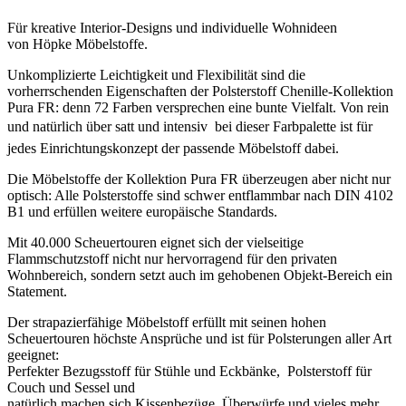
Für kreative Interior-Designs und individuelle Wohnideen
von Höpke Möbelstoffe.
Unkomplizierte Leichtigkeit und Flexibilität sind die
vorherrschenden Eigenschaften der Polsterstoff Chenille-Kollektion
Pura FR: denn 72 Farben versprechen eine bunte Vielfalt. Von rein
und natürlich über satt und intensiv  bei dieser Farbpalette ist für
jedes Einrichtungskonzept der passende Möbelstoff dabei.
Die Möbelstoffe der Kollektion Pura FR überzeugen aber nicht nur
optisch: Alle Polsterstoffe sind schwer entflammbar nach DIN 4102
B1 und erfüllen weitere europäische Standards.
Mit 40.000 Scheuertouren eignet sich der vielseitige
Flammschutzstoff nicht nur hervorragend für den privaten
Wohnbereich, sondern setzt auch im gehobenen Objekt-Bereich ein
Statement.
Der strapazierfähige Möbelstoff erfüllt mit seinen hohen
Scheuertouren höchste Ansprüche und ist für Polsterungen aller Art
geeignet:
Perfekter Bezugsstoff für Stühle und Eckbänke, Polsterstoff für
Couch und Sessel und
natürlich machen sich Kissenbezüge, Überwürfe und vieles mehr