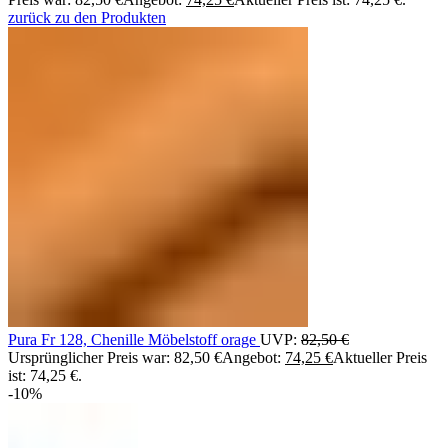
zurück zu den Produkten
Pura Fr 128, Chenille Möbelstoff orage
UVP:
82,50
€
Ursprünglicher Preis war: 82,50 €
Angebot:
74,25
€
Aktueller Preis
ist: 74,25 €.
-10%