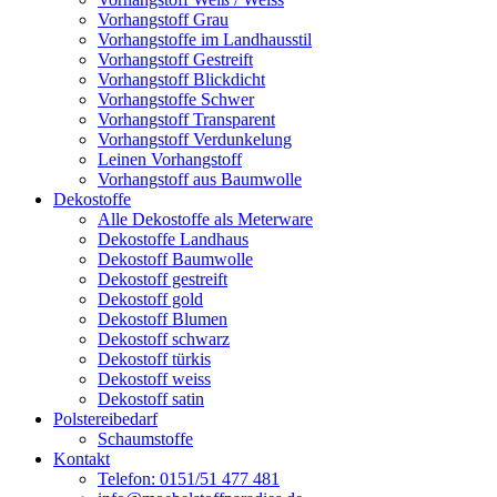
Vorhangstoff Grau
Vorhangstoffe im Landhausstil
Vorhangstoff Gestreift
Vorhangstoff Blickdicht
Vorhangstoffe Schwer
Vorhangstoff Transparent
Vorhangstoff Verdunkelung
Leinen Vorhangstoff
Vorhangstoff aus Baumwolle
Dekostoffe
Alle Dekostoffe als Meterware
Dekostoffe Landhaus
Dekostoff Baumwolle
Dekostoff gestreift
Dekostoff gold
Dekostoff Blumen
Dekostoff schwarz
Dekostoff türkis
Dekostoff weiss
Dekostoff satin
Polstereibedarf
Schaumstoffe
Kontakt
Telefon: 0151/51 477 481