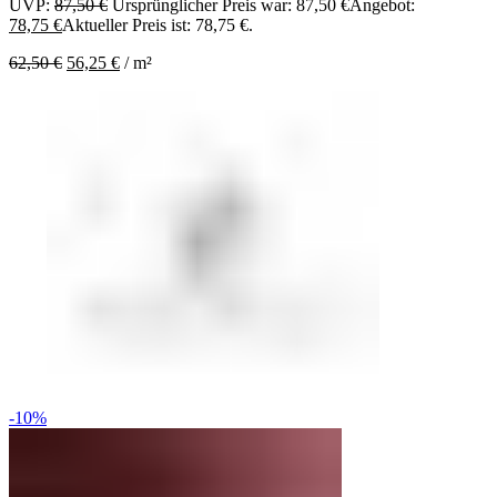
UVP:
87,50
€
Ursprünglicher Preis war: 87,50 €
Angebot:
78,75
€
Aktueller Preis ist: 78,75 €.
62,50
€
56,25
€
/
m²
-10%