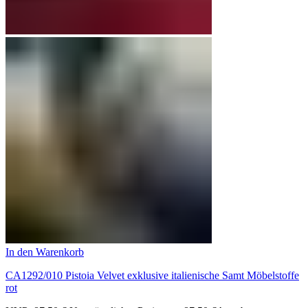
In den Warenkorb
CA1292/010 Pistoia Velvet exklusive italienische Samt Möbelstoffe
rot