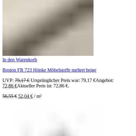
In den Warenkorb
Boston FR 723 Höpke Möbelstoffe meliert beige
UVP:
79,17
€
Ursprünglicher Preis war: 79,17 €
Angebot:
72,86
€
Aktueller Preis ist: 72,86 €.
56,55
€
52,04
€
/
m²