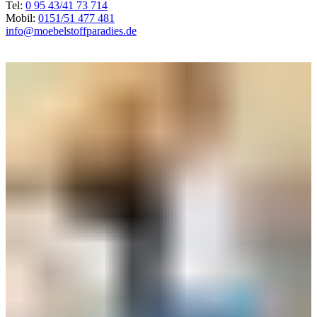
Tel:
0 95 43/41 73 714
Mobil:
0151/51 477 481
info@moebelstoffparadies.de