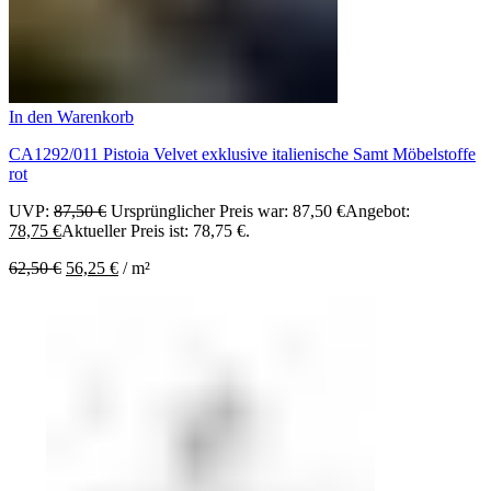
In den Warenkorb
CA1292/011 Pistoia Velvet exklusive italienische Samt Möbelstoffe
rot
UVP:
87,50
€
Ursprünglicher Preis war: 87,50 €
Angebot:
78,75
€
Aktueller Preis ist: 78,75 €.
62,50
€
56,25
€
/
m²