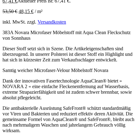
67,41
€
Aktueller Preis ist: 67,41 €.
53,50
€
48,15
€
/
m²
inkl. MwSt.
zzgl.
Versandkosten
383A Novara Microfaser Möbelstoff mit Aqua Clean Fleckschutz
von Sonnhaus
Dieser Stoff setzt sich in Szene. Die Artikeleigenschaften sind
überzeugend. In unserer Polsterei ist dieser Stoff ein Highlight und
hat sich in kürzester Zeit zum Verkaufsschlager entwickelt.
Samtig weicher Microfaser-Velour Möbelstoff Novara
Dank der innovativen Fasertechnologie AquaClean® bietet »
NOVARA 2 « eine einfache Fleckenentfernung auf Wasserbasis,
extreme Strapazierfähigkeit und ist zudem schwer brennbar, sowie
absolut pflegeleicht.
Die antibakterielle Ausrüstung SafeFront® schützt standardmäßig
vor Viren und Bakterien und reduziert effektiv deren Aktivität. Die
gemeinsame Formel von AquaClean® und SafeFront®, bleibt auch
nach mehrmaligem Waschen und jahrelangem Gebrauch völlig
wirksam.