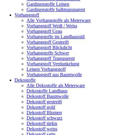
Gardinenstoffe Leinen
Gardinenstoffe halbtransparent
Vorhangstoff
Alle Vorhangstoffe als Meterware
Vorhangstoff Weiß / Weiss
Vorhangstoff Grau
Vorhangstoffe im Landhausstil
Vorhangstoff Gestreift
Vorhangstoff Blickdicht
Vorhangstoffe Schwer
Vorhangstoff Transparent
Vorhangstoff Verdunkelung
Leinen Vorhangstoff
Vorhangstoff aus Baumwolle
Dekostoffe
Alle Dekostoffe als Meterware
Dekostoffe Landhaus
Dekostoff Baumwolle
Dekostoff gestreift
Dekostoff gold
Dekostoff Blumen
Dekostoff schwarz
Dekostoff türkis
Dekostoff weiss
Dekostoff satin