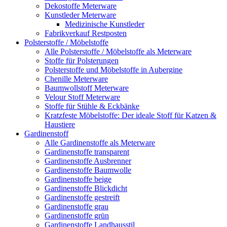
Dekostoffe Meterware
Kunstleder Meterware
Medizinische Kunstleder
Fabrikverkauf Restposten
Polsterstoffe / Möbelstoffe
Alle Polsterstoffe / Möbelstoffe als Meterware
Stoffe für Polsterungen
Polsterstoffe und Möbelstoffe in Aubergine
Chenille Meterware
Baumwollstoff Meterware
Velour Stoff Meterware
Stoffe für Stühle & Eckbänke
Kratzfeste Möbelstoffe: Der ideale Stoff für Katzen &
Haustiere
Gardinenstoff
Alle Gardinenstoffe als Meterware
Gardinenstoffe transparent
Gardinenstoffe Ausbrenner
Gardinenstoffe Baumwolle
Gardinenstoffe beige
Gardinenstoffe Blickdicht
Gardinenstoffe gestreift
Gardinenstoffe grau
Gardinenstoffe grün
Gardinenstoffe Landhausstil