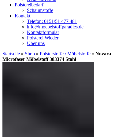
Polstereibedarf
Schaumstoffe
Kontakt
Telefon: 0151/51 477 481
info@moebelstoffparadies.de
Kontaktformular
Polsterei Wieder
Über uns
Startseite
»
Shop
»
Polsterstoffe / Möbelstoffe
»
Novara
Microfaser Möbelstoff 383374 Stahl