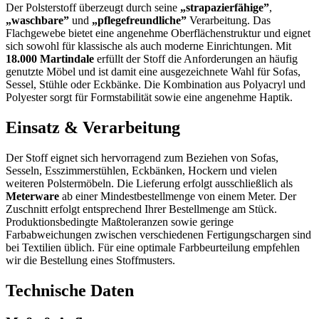
Der Polsterstoff überzeugt durch seine
„strapazierfähige”
,
„waschbare”
und
„pflegefreundliche”
Verarbeitung. Das
Flachgewebe bietet eine angenehme Oberflächenstruktur und eignet
sich sowohl für klassische als auch moderne Einrichtungen. Mit
18.000 Martindale
erfüllt der Stoff die Anforderungen an häufig
genutzte Möbel und ist damit eine ausgezeichnete Wahl für Sofas,
Sessel, Stühle oder Eckbänke. Die Kombination aus Polyacryl und
Polyester sorgt für Formstabilität sowie eine angenehme Haptik.
Einsatz & Verarbeitung
Der Stoff eignet sich hervorragend zum Beziehen von Sofas,
Sesseln, Esszimmerstühlen, Eckbänken, Hockern und vielen
weiteren Polstermöbeln. Die Lieferung erfolgt ausschließlich als
Meterware
ab einer Mindestbestellmenge von einem Meter. Der
Zuschnitt erfolgt entsprechend Ihrer Bestellmenge am Stück.
Produktionsbedingte Maßtoleranzen sowie geringe
Farbabweichungen zwischen verschiedenen Fertigungschargen sind
bei Textilien üblich. Für eine optimale Farbbeurteilung empfehlen
wir die Bestellung eines Stoffmusters.
Technische Daten