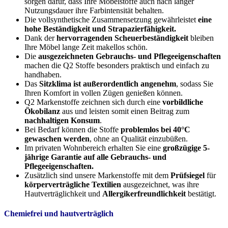
sorgen dafür, dass Ihre Möbelstoffe auch nach langer
Nutzungsdauer ihre Farbintensität behalten.
Die vollsynthetische Zusammensetzung gewährleistet
eine
hohe Beständigkeit und Strapazierfähigkeit.
Dank der
hervorragenden Scheuerbeständigkeit
bleiben
Ihre Möbel lange Zeit makellos schön.
Die
ausgezeichneten Gebrauchs- und Pflegeeigenschaften
machen die Q2 Stoffe besonders praktisch und einfach zu
handhaben.
Das
Sitzklima ist außerordentlich angenehm
, sodass Sie
Ihren Komfort in vollen Zügen genießen können.
Q2 Markenstoffe zeichnen sich durch eine
vorbildliche
Ökobilanz
aus und leisten somit einen Beitrag zum
nachhaltigen Konsum
.
Bei Bedarf können die Stoffe
problemlos bei 40°C
gewaschen werden
, ohne an Qualität einzubüßen.
Im privaten Wohnbereich erhalten Sie eine
großzügige 5-
jährige Garantie auf alle Gebrauchs- und
Pflegeeigenschaften.
Zusätzlich sind unsere Markenstoffe mit dem
Prüfsiegel
für
körperverträgliche Textilien
ausgezeichnet, was ihre
Hautverträglichkeit und
Allergikerfreundlichkeit
bestätigt.
Chemiefrei und hautverträglich