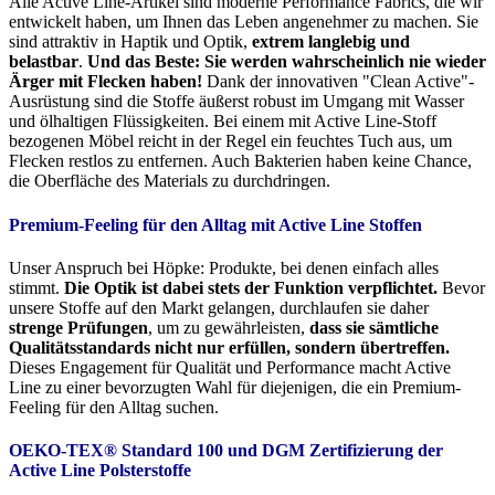
Alle Active Line-Artikel sind moderne Performance Fabrics, die wir
entwickelt haben, um Ihnen das Leben angenehmer zu machen. Sie
sind attraktiv in Haptik und Optik,
extrem langlebig und
belastbar
.
Und das Beste: Sie werden wahrscheinlich nie wieder
Ärger mit Flecken haben!
Dank der innovativen "Clean Active"-
Ausrüstung sind die Stoffe äußerst robust im Umgang mit Wasser
und ölhaltigen Flüssigkeiten. Bei einem mit Active Line-Stoff
bezogenen Möbel reicht in der Regel ein feuchtes Tuch aus, um
Flecken restlos zu entfernen. Auch Bakterien haben keine Chance,
die Oberfläche des Materials zu durchdringen.
Premium-Feeling für den Alltag mit Active Line Stoffen
Unser Anspruch bei Höpke: Produkte, bei denen einfach alles
stimmt.
Die Optik ist dabei stets der Funktion verpflichtet.
Bevor
unsere Stoffe auf den Markt gelangen, durchlaufen sie daher
strenge Prüfungen
, um zu gewährleisten,
dass sie sämtliche
Qualitätsstandards nicht nur erfüllen, sondern übertreffen.
Dieses Engagement für Qualität und Performance macht Active
Line zu einer bevorzugten Wahl für diejenigen, die ein Premium-
Feeling für den Alltag suchen.
OEKO-TEX® Standard 100 und DGM Zertifizierung der
Active Line Polsterstoffe