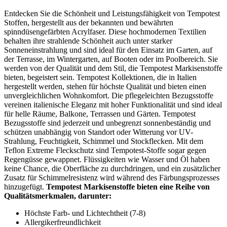
Entdecken Sie die Schönheit und Leistungsfähigkeit von Tempotest
Stoffen, hergestellt aus der bekannten und bewährten
spinndüsengefärbten Acrylfaser. Diese hochmodernen Textilien
behalten ihre strahlende Schönheit auch unter starker
Sonneneinstrahlung und sind ideal für den Einsatz im Garten, auf
der Terrasse, im Wintergarten, auf Booten oder im Poolbereich. Sie
werden von der Qualität und dem Stil, die Tempotest Markisenstoffe
bieten, begeistert sein. Tempotest Kollektionen, die in Italien
hergestellt werden, stehen für höchste Qualität und bieten einen
unvergleichlichen Wohnkomfort. Die pflegeleichten Bezugsstoffe
vereinen italienische Eleganz mit hoher Funktionalität und sind ideal
für helle Räume, Balkone, Terrassen und Gärten. Tempotest
Bezugsstoffe sind jederzeit und unbegrenzt sonnenbeständig und
schützen unabhängig von Standort oder Witterung vor UV-
Strahlung, Feuchtigkeit, Schimmel und Stockflecken. Mit dem
Teflon Extreme Fleckschutz sind Tempotest-Stoffe sogar gegen
Regengüsse gewappnet. Flüssigkeiten wie Wasser und Öl haben
keine Chance, die Oberfläche zu durchdringen, und ein zusätzlicher
Zusatz für Schimmelresistenz wird während des Färbungsprozesses
hinzugefügt.
Tempotest Markisenstoffe bieten eine Reihe von
Qualitätsmerkmalen, darunter:
Höchste Farb- und Lichtechtheit (7-8)
Allergikerfreundlichkeit