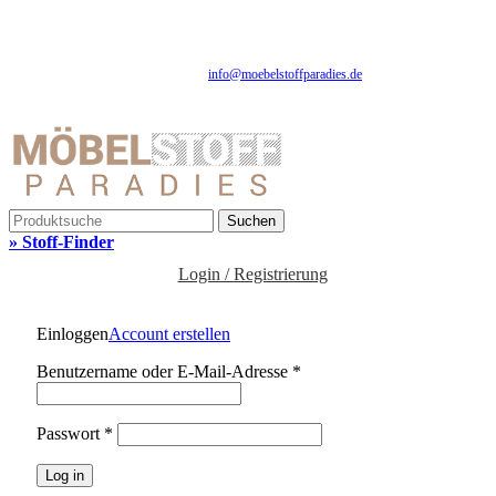
Fachhandel für Möbelstoffe, Gardinenstoffe, Vorhangstoffe & Polstereibedarf
Schnelle Lieferung | Über 25 Jahre Erfahrung | Sicher Einkaufen | Musterversand
info@moebelstoffparadies.de
| +49 (0)151 51477481
Fachhandel für Möbelstoffe & Polstermaterialien
Suchen
» Stoff-Finder
Login / Registrierung
Einloggen
Account erstellen
Benutzername oder E-Mail-Adresse
*
Passwort
*
Log in