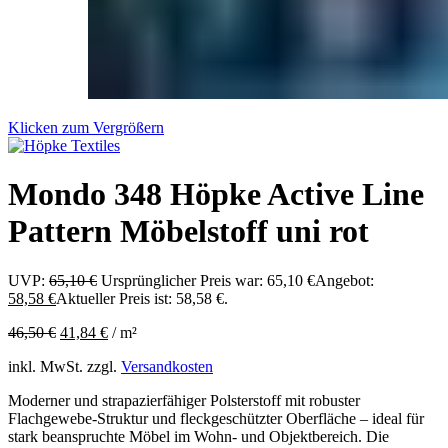
Klicken zum Vergrößern
Mondo 348 Höpke Active Line
Pattern Möbelstoff uni rot
UVP:
65,10
€
Ursprünglicher Preis war: 65,10 €
Angebot:
58,58
€
Aktueller Preis ist: 58,58 €.
46,50
€
41,84
€
/
m²
inkl. MwSt.
zzgl.
Versandkosten
Moderner und strapazierfähiger Polsterstoff mit robuster
Flachgewebe-Struktur und fleckgeschützter Oberfläche – ideal für
stark beanspruchte Möbel im Wohn- und Objektbereich. Die