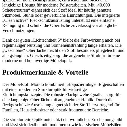
langlebige Lösung für moderne Polsterarbeiten. Mit „40.000
Scheuertouren“ eignet sich der Stoff ideal für häufig genutzte
Sitzmöbel, Stühle oder gewerbliche Einrichtungen. Die integrierte
„Clean active“-Fleckschutzausrüstung unterstützt eine einfache
Reinigung und schützt die Oberfläche zuverlässig vor alltäglichen
Verschmutzungen.
Dank der guten „Lichtechtheit 5“ bleibt die Farbwirkung auch bei
regelmäßiger Nutzung und Sonneneinstrahlung lange erhalten. Die
„waschbare“ Oberfläche macht den Stoff besonders pflegeleicht und
alltagstauglich. Gleichzeitig sorgt die angenehme Struktur für eine
moderne und hochwertige Möbeloptik.
Produktmerkmale & Vorteile
Der Möbelstoff Mondo kombiniert „strapazierfähige“ Eigenschaften
mit einer modernen Strukturoptik für vielseitige
Einrichtungskonzepte. Die robuste Flachgewebe-Qualität sorgt für
eine langlebige Oberfläche mit angenehmer Haptik. Durch die
fleckgeschützte Ausrüstung eignet sich der Stoff hervorragend für
Familien, Haustierbesitzer oder stark frequentierte Bereiche.
Die strukturierte Optik unterstützt ein wohnliches Erscheinungsbild
und lässt sich flexibel mit modernen sowie klassischen Möbelstilen