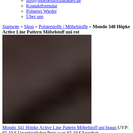
info@moebelstoffparadies.de
Kontaktformular
Polsterei Wieder
Über uns
Startseite
»
Shop
»
Polsterstoffe / Möbelstoffe
»
Mondo 348 Höpke
Active Line Pattern Möbelstoff uni rot
Mondo 341 Höpke Active Line Pattern Möbelstoff uni braun
UVP:
65,10
€
Ursprünglicher Preis war: 65,10 €
Angebot: