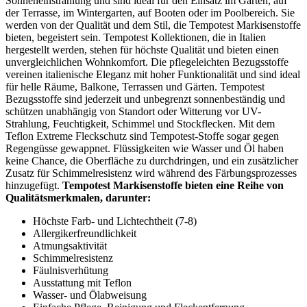
Sonneneinstrahlung und sind ideal für den Einsatz im Garten, auf
der Terrasse, im Wintergarten, auf Booten oder im Poolbereich. Sie
werden von der Qualität und dem Stil, die Tempotest Markisenstoffe
bieten, begeistert sein. Tempotest Kollektionen, die in Italien
hergestellt werden, stehen für höchste Qualität und bieten einen
unvergleichlichen Wohnkomfort. Die pflegeleichten Bezugsstoffe
vereinen italienische Eleganz mit hoher Funktionalität und sind ideal
für helle Räume, Balkone, Terrassen und Gärten. Tempotest
Bezugsstoffe sind jederzeit und unbegrenzt sonnenbeständig und
schützen unabhängig von Standort oder Witterung vor UV-
Strahlung, Feuchtigkeit, Schimmel und Stockflecken. Mit dem
Teflon Extreme Fleckschutz sind Tempotest-Stoffe sogar gegen
Regengüsse gewappnet. Flüssigkeiten wie Wasser und Öl haben
keine Chance, die Oberfläche zu durchdringen, und ein zusätzlicher
Zusatz für Schimmelresistenz wird während des Färbungsprozesses
hinzugefügt.
Tempotest Markisenstoffe bieten eine Reihe von
Qualitätsmerkmalen, darunter:
Höchste Farb- und Lichtechtheit (7-8)
Allergikerfreundlichkeit
Atmungsaktivität
Schimmelresistenz
Fäulnisverhütung
Ausstattung mit Teflon
Wasser- und Ölabweisung