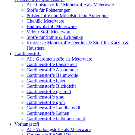
Alle Polsterstoffe / Möbelstoffe als Meterware
Stoffe für Polsterungen
Polsterstoffe und Möbelstoffe in Aubergine
Chenille Meterware
Baumwollstoff Meterware
Velour Stoff Meterware
Stoffe für Stühle & Eckbänke
Kratzfeste Möbelstoffe: Der ideale Stoff für Katzen &
Haustiere
Gardinenstoff
Alle Gardinenstoffe als Meterware
Gardinenstoffe transparent
Gardinenstoffe Ausbrenner
Gardinenstoffe Baumwolle
Gardinenstoffe beige
Gardinenstoffe Blickdicht
Gardinenstoffe gestreift
Gardinenstoffe grau
Gardinenstoffe grün
Gardinenstoffe Landhausstil
Gardinenstoffe Leinen
Gardinenstoffe halbtransparent
Vorhangstoff
Alle Vorhangstoffe als Meterware
Vorhangstoff Weiß / Weiss