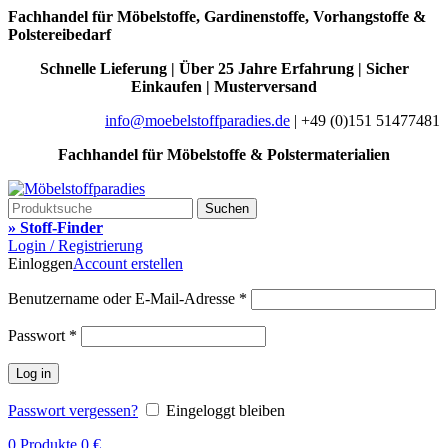
Fachhandel für Möbelstoffe, Gardinenstoffe, Vorhangstoffe &
Polstereibedarf
Schnelle Lieferung | Über 25 Jahre Erfahrung | Sicher
Einkaufen | Musterversand
info@moebelstoffparadies.de
| +49 (0)151 51477481
Fachhandel für Möbelstoffe & Polstermaterialien
Suchen
» Stoff-Finder
Login / Registrierung
Einloggen
Account erstellen
Benutzername oder E-Mail-Adresse
*
Passwort
*
Log in
Passwort vergessen?
Eingeloggt bleiben
0
Produkte
0
€