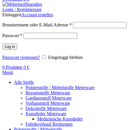
Login / Registrierung
Einloggen
Account erstellen
Benutzername oder E-Mail-Adresse
*
Passwort
*
Log in
Passwort vergessen?
Eingeloggt bleiben
0
Produkte
0
€
Menü
Alle Stoffe
Polsterstoffe / Möbelstoffe Meterware
Bezugsstoffe Meterware
Gardinenstoff Meterware
Vorhangstoff Meterware
Dekostoffe Meterware
Kunstleder Meterware
Medizinische Kunstleder
Fabrikverkauf Restposten
Polsterstoffe / Möbelstoffe