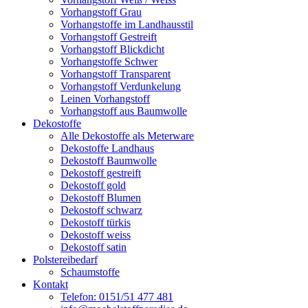
Vorhangstoff Grau
Vorhangstoffe im Landhausstil
Vorhangstoff Gestreift
Vorhangstoff Blickdicht
Vorhangstoffe Schwer
Vorhangstoff Transparent
Vorhangstoff Verdunkelung
Leinen Vorhangstoff
Vorhangstoff aus Baumwolle
Dekostoffe
Alle Dekostoffe als Meterware
Dekostoffe Landhaus
Dekostoff Baumwolle
Dekostoff gestreift
Dekostoff gold
Dekostoff Blumen
Dekostoff schwarz
Dekostoff türkis
Dekostoff weiss
Dekostoff satin
Polstereibedarf
Schaumstoffe
Kontakt
Telefon: 0151/51 477 481