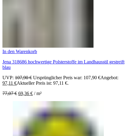
In den Warenkorb
Jena 318686 hochwertige Polsterstoffe im Landhausstil gestreift
blau
UVP:
107,90
€
Ursprünglicher Preis war: 107,90 €
Angebot:
97,11
€
Aktueller Preis ist: 97,11 €.
77,07
€
69,36
€
/
m²