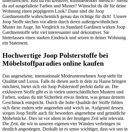
unterstreichen. Bist du ein kreativer, kunstliebender Mensch? Stehst
du auf ausgefallene Farben und Muster? Wünschst du dir für deine
Wohnung einen peppigeren Look? Dann sind die Joop
Gardinenstoffe wahrscheinlich genau das richtige für dich! Unsere
Joop Stoffe stechen vor allem durch deren außergewöhnlichen
Muster ins Auge. Im Vergleich zu Standard Gardinen wirken Joop
Gardinenstoffe sehr viel interessanter und dekorativer. Sie
hinterlassen einen starken Eindruck und setzen in deiner Wohnung
ein Statement.
Hochwertige Joop Polsterstoffe bei
Möbelstoffparadies online kaufen
Das angesehene, internationale Modeunternehmen Joop steht für
Qualität und Luxus. Falls du diesen auch in dein zu Hause bringen
möchtest, bietet sich ein Joop Polsterstoff perfekt dafür an. Die
exklusiven Stoffe gibt es in vielen unterschiedlichen Mustern und
Farben, sodass du mit Sicherheit etwas findest, was genau deinem
Geschmack entspricht. Durch die hohe Qualität der Stoffe fühlen
sich diese zudem sehr angenehm und weich an. Aufgrund dessen
sorgen Joop Stoffe auch für besonders angenehme und gemütliche
Möbelstücke. Dies ist vor allem in der heutigen Zeit sehr relevant.
Die Zeit, die wir in unseren eigenen vier Wänden verbringen ist
deutlich angestiegen. Deshalb ist es umso wichtiger, dass wir uns in