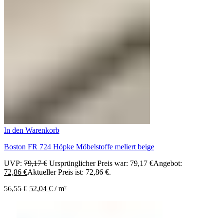
In den Warenkorb
Boston FR 724 Höpke Möbelstoffe meliert beige
UVP:
79,17
€
Ursprünglicher Preis war: 79,17 €
Angebot:
72,86
€
Aktueller Preis ist: 72,86 €.
56,55
€
52,04
€
/
m²