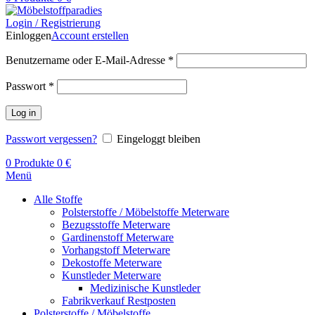
Login / Registrierung
Einloggen
Account erstellen
Benutzername oder E-Mail-Adresse
*
Passwort
*
Log in
Passwort vergessen?
Eingeloggt bleiben
0
Produkte
0
€
Menü
Alle Stoffe
Polsterstoffe / Möbelstoffe Meterware
Bezugsstoffe Meterware
Gardinenstoff Meterware
Vorhangstoff Meterware
Dekostoffe Meterware
Kunstleder Meterware
Medizinische Kunstleder
Fabrikverkauf Restposten
Polsterstoffe / Möbelstoffe