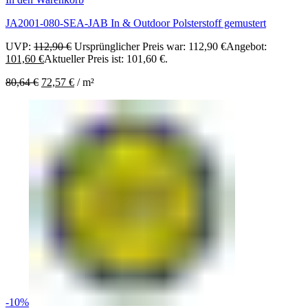
JA2001-080-SEA-JAB In & Outdoor Polsterstoff gemustert
UVP:
112,90
€
Ursprünglicher Preis war: 112,90 €
Angebot:
101,60
€
Aktueller Preis ist: 101,60 €.
80,64
€
72,57
€
/
m²
-10%