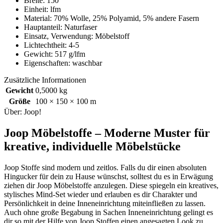
Breite: 150
Einheit: lfm
Material: 70% Wolle, 25% Polyamid, 5% andere Fasern
Hauptanteil: Naturfaser
Einsatz, Verwendung: Möbelstoff
Lichtechtheit: 4-5
Gewicht: 517 g/lfm
Eigenschaften: waschbar
Zusätzliche Informationen
Gewicht
0,5000 kg
Größe
100 × 150 × 100 m
Über: Joop!
Joop Möbelstoffe – Moderne Muster für
kreative, individuelle Möbelstücke
Joop Stoffe sind modern und zeitlos. Falls du dir einen absoluten
Hingucker für dein zu Hause wünschst, solltest du es in Erwägung
ziehen dir Joop Möbelstoffe anzulegen. Diese spiegeln ein kreatives,
stylisches Mind-Set wieder und erlauben es dir Charakter und
Persönlichkeit in deine Inneneinrichtung miteinfließen zu lassen.
Auch ohne große Begabung in Sachen Inneneinrichtung gelingt es
dir so mit der Hilfe von Joop Stoffen einen angesagten Look zu