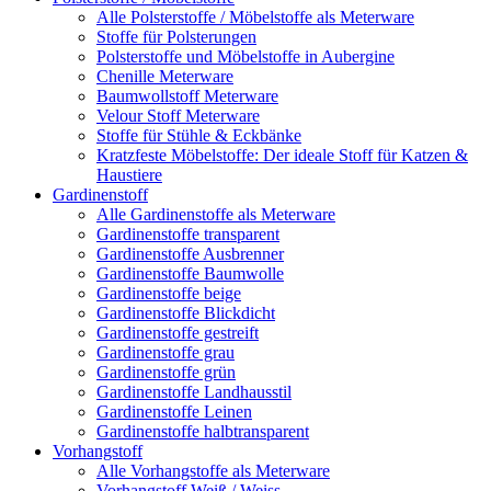
Alle Polsterstoffe / Möbelstoffe als Meterware
Stoffe für Polsterungen
Polsterstoffe und Möbelstoffe in Aubergine
Chenille Meterware
Baumwollstoff Meterware
Velour Stoff Meterware
Stoffe für Stühle & Eckbänke
Kratzfeste Möbelstoffe: Der ideale Stoff für Katzen &
Haustiere
Gardinenstoff
Alle Gardinenstoffe als Meterware
Gardinenstoffe transparent
Gardinenstoffe Ausbrenner
Gardinenstoffe Baumwolle
Gardinenstoffe beige
Gardinenstoffe Blickdicht
Gardinenstoffe gestreift
Gardinenstoffe grau
Gardinenstoffe grün
Gardinenstoffe Landhausstil
Gardinenstoffe Leinen
Gardinenstoffe halbtransparent
Vorhangstoff
Alle Vorhangstoffe als Meterware
Vorhangstoff Weiß / Weiss