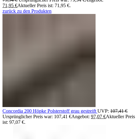
71,95
€
Aktueller Preis ist: 71,95 €.
zurück zu den Produkten
Concordia 200 Höpke Polsterstoff grau gestreift
UVP:
107,41
€
Ursprünglicher Preis war: 107,41 €
Angebot:
97,07
€
Aktueller Preis
ist: 97,07 €.