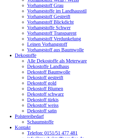
Vorhangstoff Grau
Vorhangstoffe im Landhausstil
Vorhangstoff Gestreift
Vorhangstoff Blickdicht
Vorhangstoffe Schwer
Vorhangstoff Transparent
Vorhangstoff Verdunkelung
Leinen Vorhangstoff
Vorhangstoff aus Baumwolle
Dekostoffe
Alle Dekostoffe als Meterware
Dekostoffe Landhaus
Dekostoff Baumwolle
Dekostoff gestreift
Dekostoff gold
Dekostoff Blumen
Dekostoff schwarz
Dekostoff türkis
Dekostoff weiss
Dekostoff satin
Polstereibedarf
Schaumstoffe
Kontakt
Telefon: 0151/51 477 481