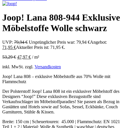
Joop! Lana 808-944 Exklusive
Möbelstoffe Wolle schwarz
UVP:
79,94
€
Ursprünglicher Preis war: 79,94 €
Angebot:
71,95
€
Aktueller Preis ist: 71,95 €.
53,29
€
47,97
€
/
m²
inkl. MwSt.
zzgl.
Versandkosten
Joop! Lana 808 – exklusive Möbelstoffe aus 70% Wolle mit
Flammschutz
Der Polsterstoff Joop! Lana 808 ist ein exklusiver Möbelstoff des
Designers “Joop!” Diese exklusiven Bezugsstoffe sind
Verkaufsschlager im Möbelstoffparadies! Sie passen als Bezug in
Gastätten und Hotels sowie auf Sofas, Sessel, Eckbänke, Couch
Garnituren, Stühle & Kissen.
Breite: 150 cm | Scheuertouren: 45.000 | Flammschutz: EN 1021
Teil 1 + 2 | Material: Wolle & Synthetik | waschbar | deutsches