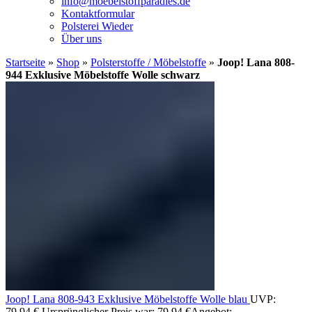
info@moebelstoffparadies.de
Kontaktformular
Polsterei Wieder
Über uns
Startseite
»
Shop
»
Polsterstoffe / Möbelstoffe
»
Joop! Lana 808-
944 Exklusive Möbelstoffe Wolle schwarz
Joop! Lana 808-943 Exklusive Möbelstoffe Wolle blau
UVP:
79,94
€
Ursprünglicher Preis war: 79,94 €
Angebot: