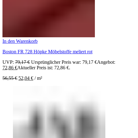
In den Warenkorb
Boston FR 728 Höpke Möbelstoffe meliert rot
UVP:
79,17
€
Ursprünglicher Preis war: 79,17 €
Angebot:
72,86
€
Aktueller Preis ist: 72,86 €.
56,55
€
52,04
€
/
m²