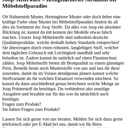
Möbelstoffparadies
Ob Hahnentritt Muster, Herringbone Muster oder doch lieber eine
kräftige Farbe ohne Muster bei Möbelstoffparadies findest du all
dies im Sortiment der Joop Stoffe. Da alles von Joop ein absoluter
Blickfang ist, kannst du mit keinem der Modelle etwas falsch
machen. Unsere Joop Möbelstoffe sind außerdem deutsche
Qualitätsprodukte, welche deshalb hohen Standards entsprechen!
Sie überzeugen durch einen robusten, langlebigen Stoff, welcher
dem täglichen Gebrauch mit Leichtigkeit standhält und sehr
belastbar ist. Zudem kannst du natürlich auf einen Flammschutz
zählen. Joop Möbelstoffe bieten dir Bestqualität zu einem günstigen
Preis. Bestelle heute noch Musterstoffe von uns und lass dir diese
zusenden, damit du im Voraus detailgenau planen kannst welche
Stoffvariante du für welchen Einsatzort verwenden möchtest. So
kannst du dann anschließend genau berechnen welche Menge an
Joop Polsterstoff du benötigst. Du verhinderst also unnötige
Ausgaben und bezahlst nur für das was du tatsächlich auch
benötigst.
Fragen zum Produkt?
Sie haben Fragen zum Produkt?
Lassen Sie sich gerne von uns beraten. Melden Sie sich dazu gerne
telefonisch oder per E-Mail bei uns, damit wir für Ihren