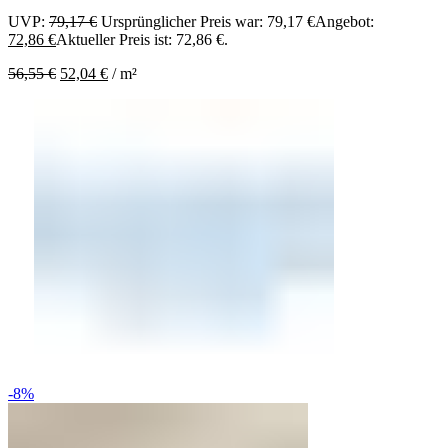
UVP:
79,17
€
Ursprünglicher Preis war: 79,17 €
Angebot:
72,86
€
Aktueller Preis ist: 72,86 €.
56,55
€
52,04
€
/
m²
-8%