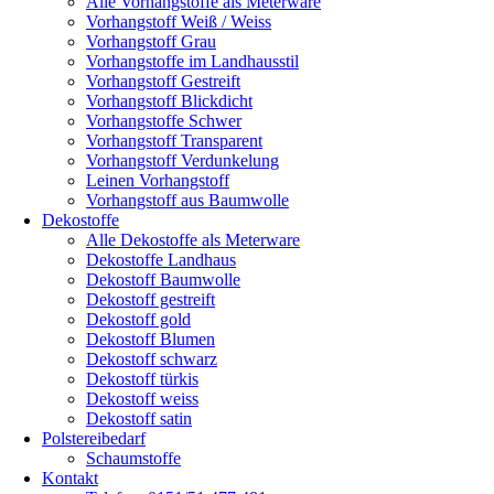
Alle Vorhangstoffe als Meterware
Vorhangstoff Weiß / Weiss
Vorhangstoff Grau
Vorhangstoffe im Landhausstil
Vorhangstoff Gestreift
Vorhangstoff Blickdicht
Vorhangstoffe Schwer
Vorhangstoff Transparent
Vorhangstoff Verdunkelung
Leinen Vorhangstoff
Vorhangstoff aus Baumwolle
Dekostoffe
Alle Dekostoffe als Meterware
Dekostoffe Landhaus
Dekostoff Baumwolle
Dekostoff gestreift
Dekostoff gold
Dekostoff Blumen
Dekostoff schwarz
Dekostoff türkis
Dekostoff weiss
Dekostoff satin
Polstereibedarf
Schaumstoffe
Kontakt