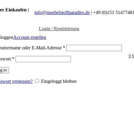
er Einkaufen |
info@moebelstoffparadies.de
| +49 (0)151 5147748
Login / Registrierung
nloggen
Account erstellen
nutzername oder E-Mail-Adresse
*
0
sswort
*
g in
swort vergessen?
Eingeloggt bleiben