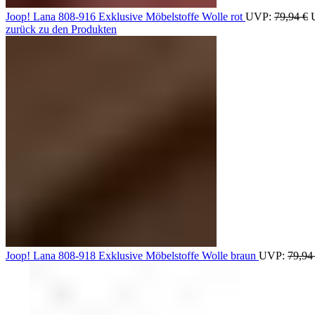
Joop! Lana 808-916 Exklusive Möbelstoffe Wolle rot
UVP:
79,94
€
zurück zu den Produkten
Joop! Lana 808-918 Exklusive Möbelstoffe Wolle braun
UVP:
79,9