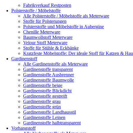
Fabrikverkauf Restposten
Polsterstoffe / Möbelstoffe
Alle Polsterstoffe / Möbelstoffe als Meterware
Stoffe für Polsterungen
Polsterstoffe und Möbelstoffe in Aubergine
Chenille Meterware
Baumwollstoff Meterware
Velour Stoff Meterware
Stoffe für Stühle & Eckbänke
Kratzfeste Möbelstoffe: Der ideale Stoff für Katzen & Hau
Gardinenstoff
Alle Gardinenstoffe als Meterware
Gardinenstoffe transparent
Gardinenstoffe Ausbrenner
Gardinenstoffe Baumwolle
Gardinenstoffe beige
Gardinenstoffe Blickdicht
Gardinenstoffe gestreift
Gardinenstoffe grau
Gardinenstoffe grün
Gardinenstoffe Landhausstil
Gardinenstoffe Leinen
Gardinenstoffe halbtransparent
Vorhangstoff