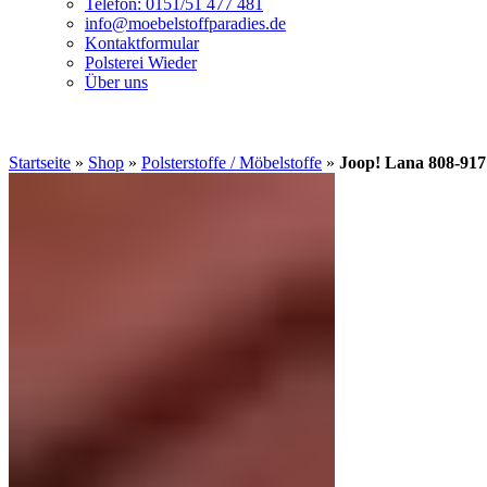
Telefon: 0151/51 477 481
info@moebelstoffparadies.de
Kontaktformular
Polsterei Wieder
Über uns
Startseite
»
Shop
»
Polsterstoffe / Möbelstoffe
»
Joop! Lana 808-917