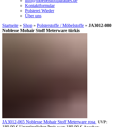
info@moebelstoffparadies.de
Kontaktformular
Polsterei Wieder
Über uns
Startseite
»
Shop
»
Polsterstoffe / Möbelstoffe
»
JA3012-080
Noblesse Mohair Stoff Meterware türkis
JA3012-065 Noblesse Mohair Stoff Meterware rosa
UVP:
189,90
€
Ursprünglicher Preis war: 189,90 €