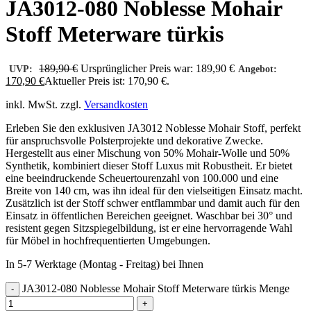
JA3012-080 Noblesse Mohair
Stoff Meterware türkis
189,90
€
Ursprünglicher Preis war: 189,90 €
UVP:
Angebot:
170,90
€
Aktueller Preis ist: 170,90 €.
inkl. MwSt.
zzgl.
Versandkosten
Erleben Sie den exklusiven JA3012 Noblesse Mohair Stoff, perfekt
für anspruchsvolle Polsterprojekte und dekorative Zwecke.
Hergestellt aus einer Mischung von 50% Mohair-Wolle und 50%
Synthetik, kombiniert dieser Stoff Luxus mit Robustheit. Er bietet
eine beeindruckende Scheuertourenzahl von 100.000 und eine
Breite von 140 cm, was ihn ideal für den vielseitigen Einsatz macht.
Zusätzlich ist der Stoff schwer entflammbar und damit auch für den
Einsatz in öffentlichen Bereichen geeignet. Waschbar bei 30° und
resistent gegen Sitzspiegelbildung, ist er eine hervorragende Wahl
für Möbel in hochfrequentierten Umgebungen.
In 5-7 Werktage (Montag - Freitag) bei Ihnen
JA3012-080 Noblesse Mohair Stoff Meterware türkis Menge