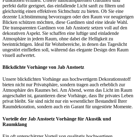
Funktionen erfüllen. Unsere halbtransparenten Gardinen sind
perfekt dafür geeignet, das einfallende Licht sanft zu filtern und
gleichzeitig einen effektiven Sichtschutz zu bieten. Ob Sie eine
dezente Lichtstimmung bevorzugen oder den Raum vor neugierigen
Blicken schützen möchten, diese Gardinen sind eine ideale Wahl.
Die transparenten Gardinen von Jab Anstoetz setzen voll auf den
dekorativen Aspekt. Sie schaffen eine luftige und einladende
Atmosphäre in jedem Raum, ohne dabei die Helligkeit zu
beeinträchtigen. Ideal für Wohnbereiche, in denen das Tageslicht
ungestört einfließen soll, während das elegante Design den Raum
visuell aufwertet.
Blickdichte Vorhänge von Jab Anstoetz
Unsere blickdichten Vorhänge aus hochwertigem Dekorationsstoff
bieten nicht nur Privatsphäre, sondern tragen auch erheblich zur
Atmosphäre des Raumes bei. Am Abend, wenn das Licht im Raum
angeschaltet ist, garantieren diese Vorhänge, dass Ihr privates Leben
privat bleibt. Sie sind nicht nur ein wesentlicher Bestandteil Ihrer
Raumdekoration, sondern auch ein Garant für ungestörte Momente.
Vorteile der Jab Anstoetz Vorhänge für Akustik und
Raumklang
Ein oft unterschätzter Vorteil von qualitativ hochwertigen