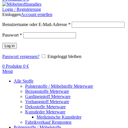
Login / Registrierung
Einloggen
Account erstellen
Benutzername oder E-Mail-Adresse
*
Passwort
*
Log in
Passwort vergessen?
Eingeloggt bleiben
0
Produkte
0
€
Menü
Alle Stoffe
Polsterstoffe / Möbelstoffe Meterware
Bezugsstoffe Meterware
Gardinenstoff Meterware
Vorhangstoff Meterware
Dekostoffe Meterware
Kunstleder Meterware
Medizinische Kunstleder
Fabrikverkauf Restposten
Polsterstoffe / Möbelstoffe