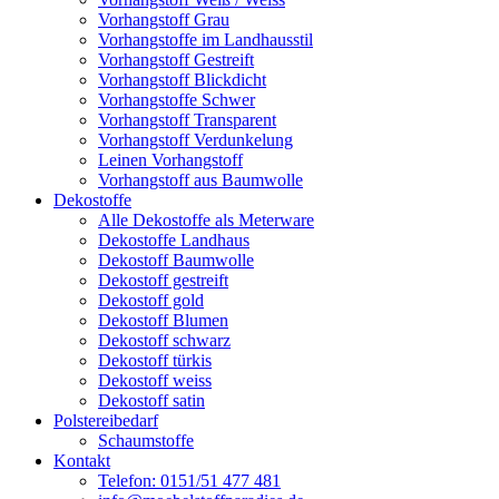
Vorhangstoff Grau
Vorhangstoffe im Landhausstil
Vorhangstoff Gestreift
Vorhangstoff Blickdicht
Vorhangstoffe Schwer
Vorhangstoff Transparent
Vorhangstoff Verdunkelung
Leinen Vorhangstoff
Vorhangstoff aus Baumwolle
Dekostoffe
Alle Dekostoffe als Meterware
Dekostoffe Landhaus
Dekostoff Baumwolle
Dekostoff gestreift
Dekostoff gold
Dekostoff Blumen
Dekostoff schwarz
Dekostoff türkis
Dekostoff weiss
Dekostoff satin
Polstereibedarf
Schaumstoffe
Kontakt
Telefon: 0151/51 477 481