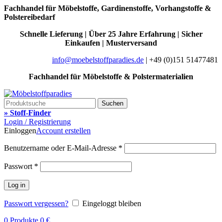
Fachhandel für Möbelstoffe, Gardinenstoffe, Vorhangstoffe &
Polstereibedarf
Schnelle Lieferung | Über 25 Jahre Erfahrung | Sicher
Einkaufen | Musterversand
info@moebelstoffparadies.de
| +49 (0)151 51477481
Fachhandel für Möbelstoffe & Polstermaterialien
Suchen
» Stoff-Finder
Login / Registrierung
Einloggen
Account erstellen
Benutzername oder E-Mail-Adresse
*
Passwort
*
Log in
Passwort vergessen?
Eingeloggt bleiben
0
Produkte
0
€