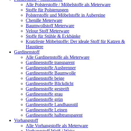
Alle Polsterstoffe / Möbelstoffe als Meterware
Stoffe für Polsterungen
Polsterstoffe und Möbelstoffe in Aubergine
Chenille Meterware
Baumwollstoff Meterware
Velour Stoff Meterware
Stoffe für Stühle & Eckbänke
Kratzfeste Möbelstoffe: Der ideale Stoff für Katzen &
Haustiere
Gardinenstoff
Alle Gardinenstoffe als Meterware
Gardinenstoffe transparent
Gardinenstoffe Ausbrenner
Gardinenstoffe Baumwolle
Gardinenstoffe beige
Gardinenstoffe Blickdicht
Gardinenstoffe gestreift
Gardinenstoffe grau
Gardinenstoffe grün
Gardinenstoffe Landhausstil
Gardinenstoffe Leinen
Gardinenstoffe halbtransparent
Vorhangstoff
Alle Vorhangstoffe als Meterware
Vorhangstoff Weiß / Weiss