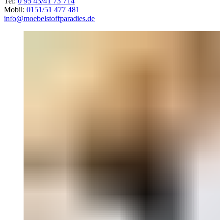
Tel:
0 95 43/41 73 714
Mobil:
0151/51 477 481
info@moebelstoffparadies.de