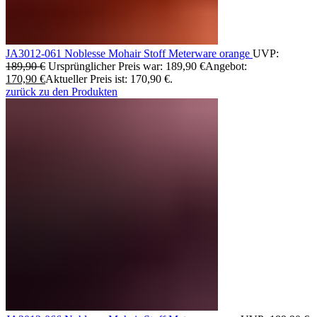
JA3012-061 Noblesse Mohair Stoff Meterware orange
UVP:
189,90
€
Ursprünglicher Preis war: 189,90 €
Angebot:
170,90
€
Aktueller Preis ist: 170,90 €.
zurück zu den Produkten