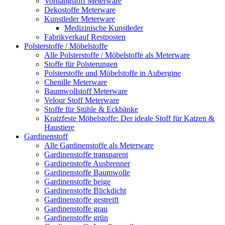
Vorhangstoff Meterware
Dekostoffe Meterware
Kunstleder Meterware
Medizinische Kunstleder
Fabrikverkauf Restposten
Polsterstoffe / Möbelstoffe
Alle Polsterstoffe / Möbelstoffe als Meterware
Stoffe für Polsterungen
Polsterstoffe und Möbelstoffe in Aubergine
Chenille Meterware
Baumwollstoff Meterware
Velour Stoff Meterware
Stoffe für Stühle & Eckbänke
Kratzfeste Möbelstoffe: Der ideale Stoff für Katzen &
Haustiere
Gardinenstoff
Alle Gardinenstoffe als Meterware
Gardinenstoffe transparent
Gardinenstoffe Ausbrenner
Gardinenstoffe Baumwolle
Gardinenstoffe beige
Gardinenstoffe Blickdicht
Gardinenstoffe gestreift
Gardinenstoffe grau
Gardinenstoffe grün