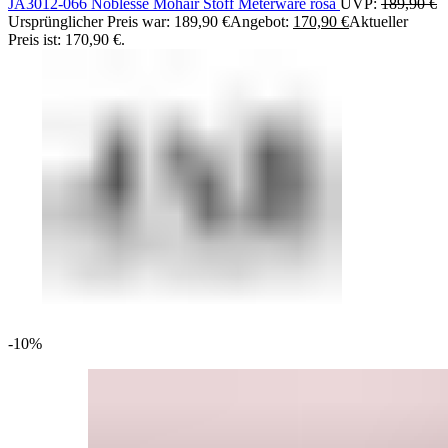
JA3012-066 Noblesse Mohair Stoff Meterware rosa
UVP:
189,90
€
Ursprünglicher Preis war: 189,90 €
Angebot:
170,90
€
Aktueller
Preis ist: 170,90 €.
-10%