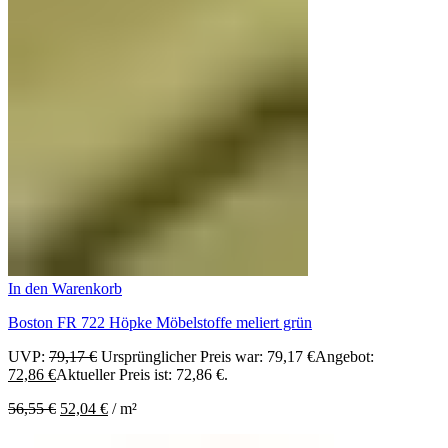
In den Warenkorb
Boston FR 722 Höpke Möbelstoffe meliert grün
UVP:
79,17
€
Ursprünglicher Preis war: 79,17 €
Angebot:
72,86
€
Aktueller Preis ist: 72,86 €.
56,55
€
52,04
€
/
m²