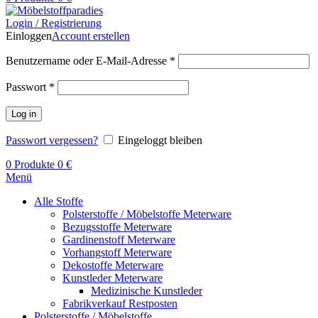
Login / Registrierung
Einloggen
Account erstellen
Benutzername oder E-Mail-Adresse
*
Passwort
*
Log in
Passwort vergessen?
Eingeloggt bleiben
0
Produkte
0
€
Menü
Alle Stoffe
Polsterstoffe / Möbelstoffe Meterware
Bezugsstoffe Meterware
Gardinenstoff Meterware
Vorhangstoff Meterware
Dekostoffe Meterware
Kunstleder Meterware
Medizinische Kunstleder
Fabrikverkauf Restposten
Polsterstoffe / Möbelstoffe