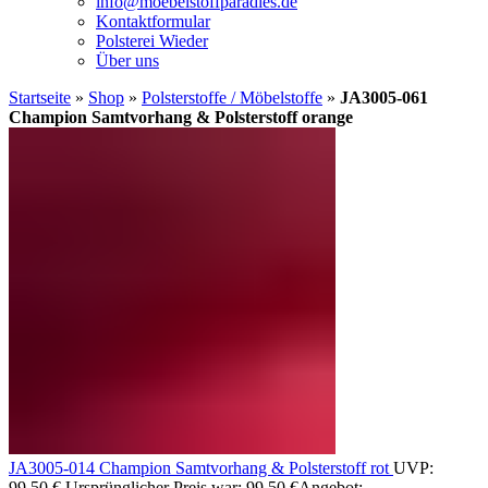
info@moebelstoffparadies.de
Kontaktformular
Polsterei Wieder
Über uns
Startseite
»
Shop
»
Polsterstoffe / Möbelstoffe
»
JA3005-061
Champion Samtvorhang & Polsterstoff orange
JA3005-014 Champion Samtvorhang & Polsterstoff rot
UVP:
99,50
€
Ursprünglicher Preis war: 99,50 €
Angebot: