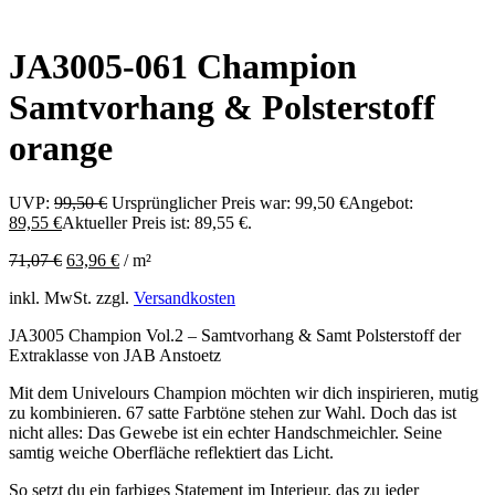
JA3005-061 Champion
Samtvorhang & Polsterstoff
orange
UVP:
99,50
€
Ursprünglicher Preis war: 99,50 €
Angebot:
89,55
€
Aktueller Preis ist: 89,55 €.
71,07
€
63,96
€
/
m²
inkl. MwSt.
zzgl.
Versandkosten
JA3005 Champion Vol.2 – Samtvorhang & Samt Polsterstoff der
Extraklasse von JAB Anstoetz
Mit dem Univelours Champion möchten wir dich inspirieren, mutig
zu kombinieren. 67 satte Farbtöne stehen zur Wahl. Doch das ist
nicht alles: Das Gewebe ist ein echter Handschmeichler. Seine
samtig weiche Oberfläche reflektiert das Licht.
So setzt du ein farbiges Statement im Interieur, das zu jeder