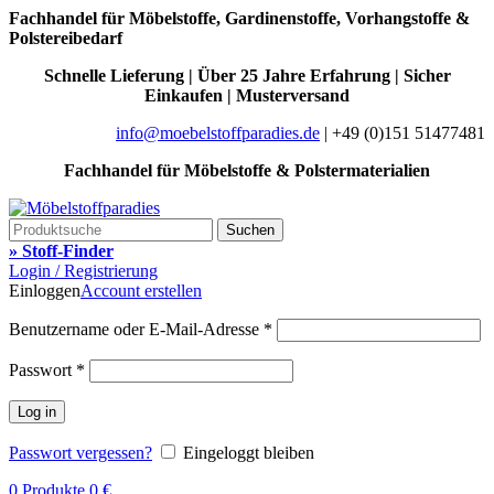
Fachhandel für Möbelstoffe, Gardinenstoffe, Vorhangstoffe &
Polstereibedarf
Schnelle Lieferung | Über 25 Jahre Erfahrung | Sicher
Einkaufen | Musterversand
info@moebelstoffparadies.de
| +49 (0)151 51477481
Fachhandel für Möbelstoffe & Polstermaterialien
Suchen
» Stoff-Finder
Login / Registrierung
Einloggen
Account erstellen
Benutzername oder E-Mail-Adresse
*
Passwort
*
Log in
Passwort vergessen?
Eingeloggt bleiben
0
Produkte
0
€