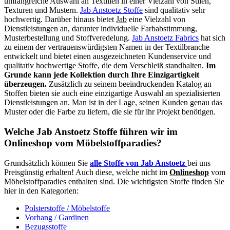
umfangreiche Auswahl an Textilien in einer Vielzahl von Stilen,
Texturen und Mustern.
Jab Anstoetz Stoffe
sind qualitativ sehr
hochwertig. Darüber hinaus bietet
Jab
eine Vielzahl von
Dienstleistungen an, darunter individuelle Farbabstimmung,
Musterbestellung und Stoffveredelung.
Jab Anstoetz Fabrics
hat sich
zu einem der vertrauenswürdigsten Namen in der Textilbranche
entwickelt und bietet einen ausgezeichneten Kundenservice und
qualitativ hochwertige Stoffe, die dem Verschleiß standhalten.
Im
Grunde kann jede Kollektion durch Ihre Einzigartigkeit
überzeugen.
Zusätzlich zu seinem beeindruckenden Katalog an
Stoffen bieten sie auch eine einzigartige Auswahl an spezialisierten
Dienstleistungen an. Man ist in der Lage, seinen Kunden genau das
Muster oder die Farbe zu liefern, die sie für ihr Projekt benötigen.
Welche Jab Anstoetz Stoffe führen wir im
Onlineshop vom Möbelstoffparadies?
Grundsätzlich können Sie
alle Stoffe von Jab Anstoetz
bei uns
Preisgünstig erhalten! Auch diese, welche nicht im
Onlineshop
vom
Möbelstoffparadies enthalten sind. Die wichtigsten Stoffe finden Sie
hier in den Kategorien:
Polsterstoffe / Möbelstoffe
Vorhang / Gardinen
Bezugsstoffe