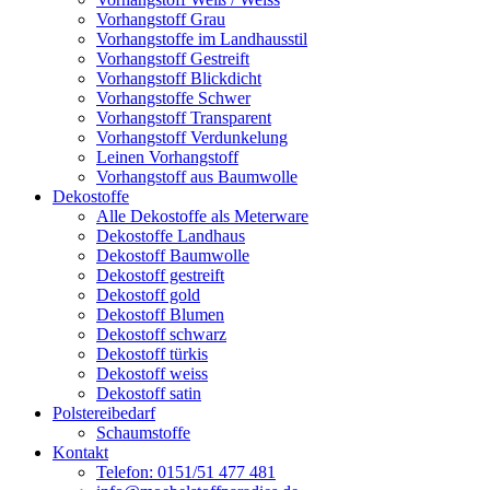
Vorhangstoff Grau
Vorhangstoffe im Landhausstil
Vorhangstoff Gestreift
Vorhangstoff Blickdicht
Vorhangstoffe Schwer
Vorhangstoff Transparent
Vorhangstoff Verdunkelung
Leinen Vorhangstoff
Vorhangstoff aus Baumwolle
Dekostoffe
Alle Dekostoffe als Meterware
Dekostoffe Landhaus
Dekostoff Baumwolle
Dekostoff gestreift
Dekostoff gold
Dekostoff Blumen
Dekostoff schwarz
Dekostoff türkis
Dekostoff weiss
Dekostoff satin
Polstereibedarf
Schaumstoffe
Kontakt
Telefon: 0151/51 477 481