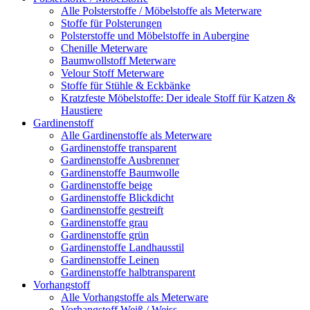
Alle Polsterstoffe / Möbelstoffe als Meterware
Stoffe für Polsterungen
Polsterstoffe und Möbelstoffe in Aubergine
Chenille Meterware
Baumwollstoff Meterware
Velour Stoff Meterware
Stoffe für Stühle & Eckbänke
Kratzfeste Möbelstoffe: Der ideale Stoff für Katzen &
Haustiere
Gardinenstoff
Alle Gardinenstoffe als Meterware
Gardinenstoffe transparent
Gardinenstoffe Ausbrenner
Gardinenstoffe Baumwolle
Gardinenstoffe beige
Gardinenstoffe Blickdicht
Gardinenstoffe gestreift
Gardinenstoffe grau
Gardinenstoffe grün
Gardinenstoffe Landhausstil
Gardinenstoffe Leinen
Gardinenstoffe halbtransparent
Vorhangstoff
Alle Vorhangstoffe als Meterware
Vorhangstoff Weiß / Weiss