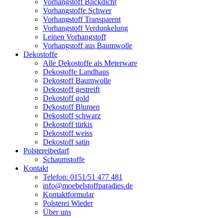
Vorhangstoff Blickdicht
Vorhangstoffe Schwer
Vorhangstoff Transparent
Vorhangstoff Verdunkelung
Leinen Vorhangstoff
Vorhangstoff aus Baumwolle
Dekostoffe
Alle Dekostoffe als Meterware
Dekostoffe Landhaus
Dekostoff Baumwolle
Dekostoff gestreift
Dekostoff gold
Dekostoff Blumen
Dekostoff schwarz
Dekostoff türkis
Dekostoff weiss
Dekostoff satin
Polstereibedarf
Schaumstoffe
Kontakt
Telefon: 0151/51 477 481
info@moebelstoffparadies.de
Kontaktformular
Polsterei Wieder
Über uns