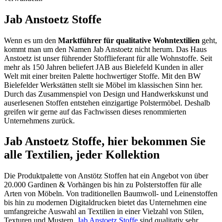
Jab Anstoetz Stoffe
Wenn es um den
Marktführer für qualitative Wohntextilien
geht,
kommt man um den Namen Jab Anstoetz nicht herum. Das Haus
Anstoetz ist unser führender Stofflieferant für alle Wohnstoffe. Seit
mehr als 150 Jahren beliefert JAB aus Bielefeld Kunden in aller
Welt mit einer breiten Palette hochwertiger Stoffe. Mit den BW
Bielefelder Werkstätten stellt sie Möbel im klassischen Sinn her.
Durch das Zusammenspiel von Design und Handwerkskunst und
auserlesenen Stoffen entstehen einzigartige Polstermöbel. Deshalb
greifen wir gerne auf das Fachwissen dieses renommierten
Unternehmens zurück.
Jab Anstoetz Stoffe, hier bekommen Sie
alle Textilien, jeder Kollektion
Die Produktpalette von Anstötz Stoffen hat ein Angebot von über
20.000 Gardinen & Vorhängen bis hin zu Polsterstoffen für alle
Arten von Möbeln. Von traditionellen Baumwoll- und Leinenstoffen
bis hin zu modernen Digitaldrucken bietet das Unternehmen eine
umfangreiche Auswahl an Textilien in einer Vielzahl von Stilen,
Texturen und Mustern.
Jab Anstoetz Stoffe
sind qualitativ sehr