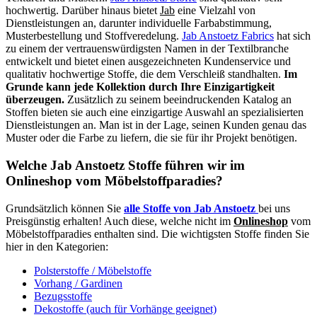
hochwertig. Darüber hinaus bietet
Jab
eine Vielzahl von
Dienstleistungen an, darunter individuelle Farbabstimmung,
Musterbestellung und Stoffveredelung.
Jab Anstoetz Fabrics
hat sich
zu einem der vertrauenswürdigsten Namen in der Textilbranche
entwickelt und bietet einen ausgezeichneten Kundenservice und
qualitativ hochwertige Stoffe, die dem Verschleiß standhalten.
Im
Grunde kann jede Kollektion durch Ihre Einzigartigkeit
überzeugen.
Zusätzlich zu seinem beeindruckenden Katalog an
Stoffen bieten sie auch eine einzigartige Auswahl an spezialisierten
Dienstleistungen an. Man ist in der Lage, seinen Kunden genau das
Muster oder die Farbe zu liefern, die sie für ihr Projekt benötigen.
Welche Jab Anstoetz Stoffe führen wir im
Onlineshop vom Möbelstoffparadies?
Grundsätzlich können Sie
alle Stoffe von Jab Anstoetz
bei uns
Preisgünstig erhalten! Auch diese, welche nicht im
Onlineshop
vom
Möbelstoffparadies enthalten sind. Die wichtigsten Stoffe finden Sie
hier in den Kategorien:
Polsterstoffe / Möbelstoffe
Vorhang / Gardinen
Bezugsstoffe
Dekostoffe (auch für Vorhänge geeignet)