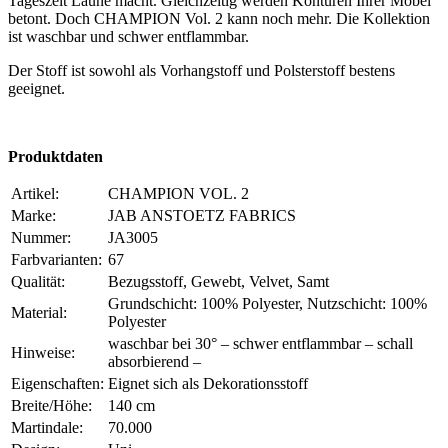
Tageszeit Laune macht. Gleichzeitig werden Konturen Ihrer Möbel
betont. Doch CHAMPION Vol. 2 kann noch mehr. Die Kollektion
ist waschbar und schwer entflammbar.
Der Stoff ist sowohl als Vorhangstoff und Polsterstoff bestens
geeignet.
Produktdaten
Artikel:
CHAMPION VOL. 2
Marke:
JAB ANSTOETZ FABRICS
Nummer:
JA3005
Farbvarianten:
67
Qualität:
Bezugsstoff, Gewebt, Velvet, Samt
Grundschicht: 100% Polyester, Nutzschicht: 100%
Material:
Polyester
waschbar bei 30° – schwer entflammbar – schall
Hinweise:
absorbierend –
Eigenschaften:
Eignet sich als Dekorationsstoff
Breite/Höhe:
140 cm
Martindale:
70.000