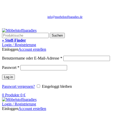
Fachhandel für Möbelstoffe, Gardinenstoffe, Vorhangstoffe & Polstereibedarf
Schnelle Lieferung | Über 25 Jahre Erfahrung | Sicher Einkaufen | Musterversand
info@moebelstoffparadies.de
| +49 (0)151 51477481
Fachhandel für Möbelstoffe & Polstermaterialien
Suchen
» Stoff-Finder
Login / Registrierung
Einloggen
Account erstellen
Benutzername oder E-Mail-Adresse
*
Passwort
*
Log in
Passwort vergessen?
Eingeloggt bleiben
0
Produkte
0
€
Login / Registrierung
Einloggen
Account erstellen