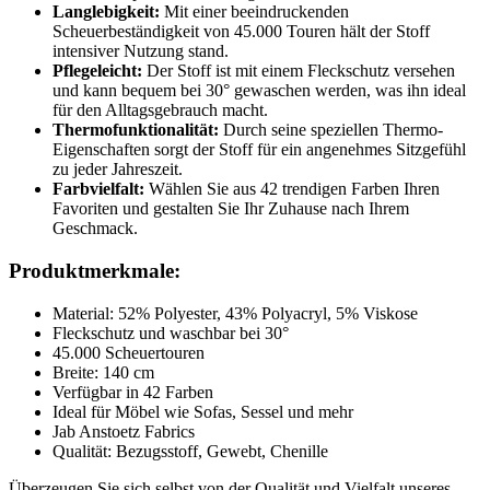
Langlebigkeit:
Mit einer beeindruckenden
Scheuerbeständigkeit von 45.000 Touren hält der Stoff
intensiver Nutzung stand.
Pflegeleicht:
Der Stoff ist mit einem Fleckschutz versehen
und kann bequem bei 30° gewaschen werden, was ihn ideal
für den Alltagsgebrauch macht.
Thermofunktionalität:
Durch seine speziellen Thermo-
Eigenschaften sorgt der Stoff für ein angenehmes Sitzgefühl
zu jeder Jahreszeit.
Farbvielfalt:
Wählen Sie aus 42 trendigen Farben Ihren
Favoriten und gestalten Sie Ihr Zuhause nach Ihrem
Geschmack.
Produktmerkmale:
Material: 52% Polyester, 43% Polyacryl, 5% Viskose
Fleckschutz und waschbar bei 30°
45.000 Scheuertouren
Breite: 140 cm
Verfügbar in 42 Farben
Ideal für Möbel wie Sofas, Sessel und mehr
Jab Anstoetz Fabrics
Qualität: Bezugsstoff, Gewebt, Chenille
Überzeugen Sie sich selbst von der Qualität und Vielfalt unseres