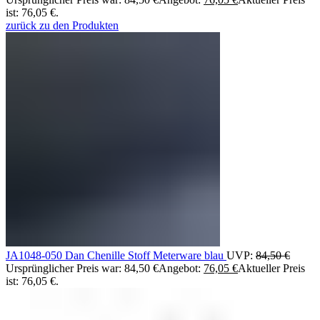
ist: 76,05 €.
zurück zu den Produkten
JA1048-050 Dan Chenille Stoff Meterware blau
UVP:
84,50
€
Ursprünglicher Preis war: 84,50 €
Angebot:
76,05
€
Aktueller Preis
ist: 76,05 €.