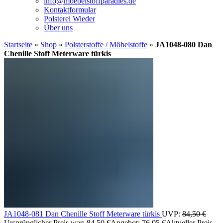
info@moebelstoffparadies.de
Kontaktformular
Polsterei Wieder
Über uns
Startseite
»
Shop
»
Polsterstoffe / Möbelstoffe
»
JA1048-080 Dan
Chenille Stoff Meterware türkis
JA1048-081 Dan Chenille Stoff Meterware türkis
UVP:
84,50
€
Ursprünglicher Preis war: 84,50 €
Angebot:
76,05
€
Aktueller Preis