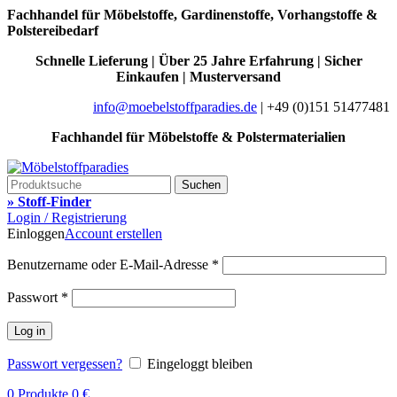
Fachhandel für Möbelstoffe, Gardinenstoffe, Vorhangstoffe &
Polstereibedarf
Schnelle Lieferung | Über 25 Jahre Erfahrung | Sicher
Einkaufen | Musterversand
info@moebelstoffparadies.de
| +49 (0)151 51477481
Fachhandel für Möbelstoffe & Polstermaterialien
Suchen
» Stoff-Finder
Login / Registrierung
Einloggen
Account erstellen
Benutzername oder E-Mail-Adresse
*
Passwort
*
Log in
Passwort vergessen?
Eingeloggt bleiben
0
Produkte
0
€