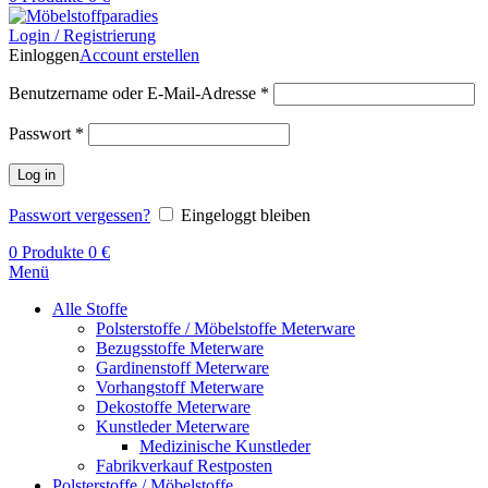
Login / Registrierung
Einloggen
Account erstellen
Benutzername oder E-Mail-Adresse
*
Passwort
*
Log in
Passwort vergessen?
Eingeloggt bleiben
0
Produkte
0
€
Menü
Alle Stoffe
Polsterstoffe / Möbelstoffe Meterware
Bezugsstoffe Meterware
Gardinenstoff Meterware
Vorhangstoff Meterware
Dekostoffe Meterware
Kunstleder Meterware
Medizinische Kunstleder
Fabrikverkauf Restposten
Polsterstoffe / Möbelstoffe