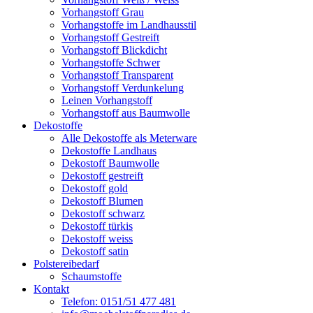
Vorhangstoff Grau
Vorhangstoffe im Landhausstil
Vorhangstoff Gestreift
Vorhangstoff Blickdicht
Vorhangstoffe Schwer
Vorhangstoff Transparent
Vorhangstoff Verdunkelung
Leinen Vorhangstoff
Vorhangstoff aus Baumwolle
Dekostoffe
Alle Dekostoffe als Meterware
Dekostoffe Landhaus
Dekostoff Baumwolle
Dekostoff gestreift
Dekostoff gold
Dekostoff Blumen
Dekostoff schwarz
Dekostoff türkis
Dekostoff weiss
Dekostoff satin
Polstereibedarf
Schaumstoffe
Kontakt
Telefon: 0151/51 477 481