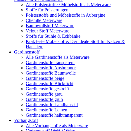
Alle Polsterstoffe / Möbelstoffe als Meterware
Stoffe für Polsterungen
Polsterstoffe und Möbelstoffe in Aubergine
Chenille Meterware
Baumwollstoff Meterware
Velour Stoff Meterware
Stoffe für Stühle & Eckbänke
Kratzfeste Möbelstoffe: Der ideale Stoff für Katzen &
Haustiere
Gardinenstoff
Alle Gardinenstoffe als Meterware
Gardinenstoffe transparent
Gardinenstoffe Ausbrenner
Gardinenstoffe Baumwolle
Gardinenstoffe beige
Gardinenstoffe Blickdicht
Gardinenstoffe gestreift
Gardinenstoffe grau
Gardinenstoffe grün
Gardinenstoffe Landhausstil
Gardinenstoffe Leinen
Gardinenstoffe halbtransparent
Vorhangstoff
Alle Vorhangstoffe als Meterware
Vorhangstoff Weiß / Weiss