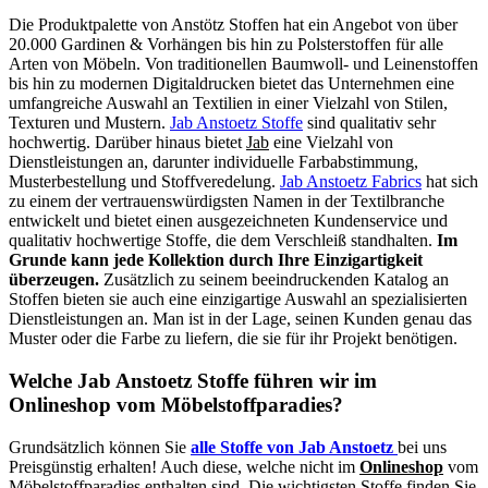
Die Produktpalette von Anstötz Stoffen hat ein Angebot von über
20.000 Gardinen & Vorhängen bis hin zu Polsterstoffen für alle
Arten von Möbeln. Von traditionellen Baumwoll- und Leinenstoffen
bis hin zu modernen Digitaldrucken bietet das Unternehmen eine
umfangreiche Auswahl an Textilien in einer Vielzahl von Stilen,
Texturen und Mustern.
Jab Anstoetz Stoffe
sind qualitativ sehr
hochwertig. Darüber hinaus bietet
Jab
eine Vielzahl von
Dienstleistungen an, darunter individuelle Farbabstimmung,
Musterbestellung und Stoffveredelung.
Jab Anstoetz Fabrics
hat sich
zu einem der vertrauenswürdigsten Namen in der Textilbranche
entwickelt und bietet einen ausgezeichneten Kundenservice und
qualitativ hochwertige Stoffe, die dem Verschleiß standhalten.
Im
Grunde kann jede Kollektion durch Ihre Einzigartigkeit
überzeugen.
Zusätzlich zu seinem beeindruckenden Katalog an
Stoffen bieten sie auch eine einzigartige Auswahl an spezialisierten
Dienstleistungen an. Man ist in der Lage, seinen Kunden genau das
Muster oder die Farbe zu liefern, die sie für ihr Projekt benötigen.
Welche Jab Anstoetz Stoffe führen wir im
Onlineshop vom Möbelstoffparadies?
Grundsätzlich können Sie
alle Stoffe von Jab Anstoetz
bei uns
Preisgünstig erhalten! Auch diese, welche nicht im
Onlineshop
vom
Möbelstoffparadies enthalten sind. Die wichtigsten Stoffe finden Sie