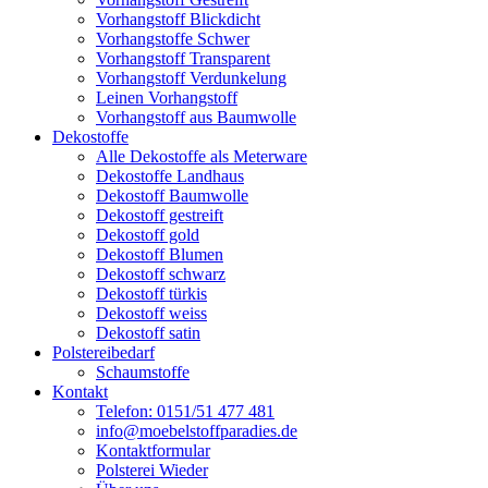
Vorhangstoff Blickdicht
Vorhangstoffe Schwer
Vorhangstoff Transparent
Vorhangstoff Verdunkelung
Leinen Vorhangstoff
Vorhangstoff aus Baumwolle
Dekostoffe
Alle Dekostoffe als Meterware
Dekostoffe Landhaus
Dekostoff Baumwolle
Dekostoff gestreift
Dekostoff gold
Dekostoff Blumen
Dekostoff schwarz
Dekostoff türkis
Dekostoff weiss
Dekostoff satin
Polstereibedarf
Schaumstoffe
Kontakt
Telefon: 0151/51 477 481
info@moebelstoffparadies.de
Kontaktformular
Polsterei Wieder