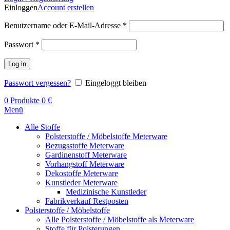
Einloggen
Account erstellen
Benutzername oder E-Mail-Adresse
*
Passwort
*
Log in
Passwort vergessen?
Eingeloggt bleiben
0
Produkte
0
€
Menü
Alle Stoffe
Polsterstoffe / Möbelstoffe Meterware
Bezugsstoffe Meterware
Gardinenstoff Meterware
Vorhangstoff Meterware
Dekostoffe Meterware
Kunstleder Meterware
Medizinische Kunstleder
Fabrikverkauf Restposten
Polsterstoffe / Möbelstoffe
Alle Polsterstoffe / Möbelstoffe als Meterware
Stoffe für Polsterungen