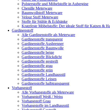
Polsterstoffe und Möbelstoffe in Aubergine
Chenille Meterware
Baumwollstoff Meterware
Velour Stoff Meterware
Stoffe für Stühle & Eckbänke
Kratzfeste Möbelstoffe: Der ideale Stoff für Katzen & Ha
Gardinenstoff
Alle Gardinenstoffe als Meterware
Gardinenstoffe transparent
Gardinenstoffe Ausbrenner
Gardinenstoffe Baumwolle
Gardinenstoffe beige
Gardinenstoffe Blickdicht
Gardinenstoffe gestreift
Gardinenstoffe grau
Gardinenstoffe grün
Gardinenstoffe Landhausstil
Gardinenstoffe Leinen
Gardinenstoffe halbtransparent
Vorhangstoff
Alle Vorhangstoffe als Meterware
Vorhangstoff Weiß / Weiss
Vorhangstoff Grau
Vorhangstoffe im Landhausstil
Vorhangstoff Gestreift