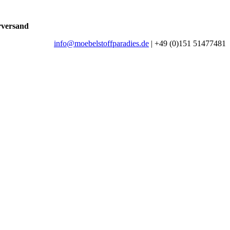
rversand
info@moebelstoffparadies.de
| +49 (0)151 51477481