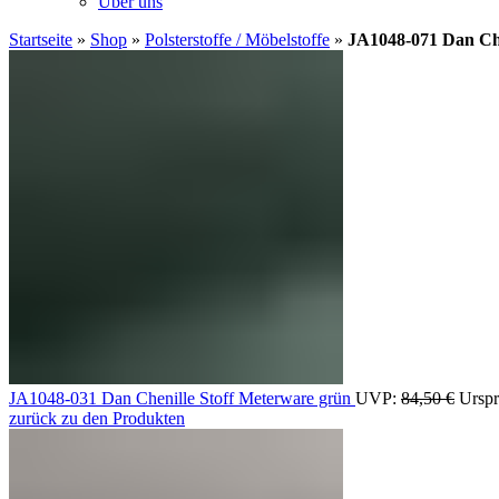
Über uns
Startseite
»
Shop
»
Polsterstoffe / Möbelstoffe
»
JA1048-071 Dan Che
JA1048-031 Dan Chenille Stoff Meterware grün
UVP:
84,50
€
Urspr
zurück zu den Produkten