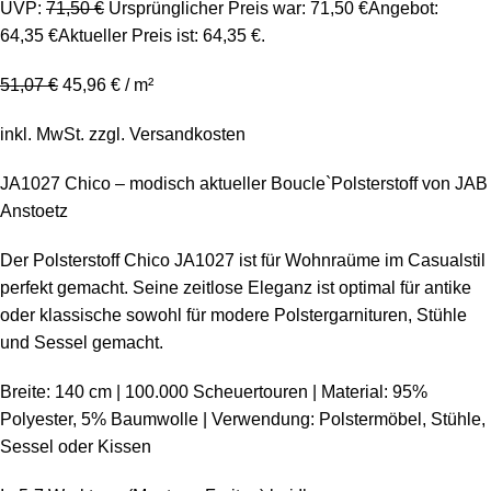
UVP:
71,50
€
Ursprünglicher Preis war: 71,50 €
Angebot:
64,35
€
Aktueller Preis ist: 64,35 €.
51,07
€
45,96
€
/
m²
inkl. MwSt.
zzgl.
Versandkosten
JA1027 Chico – modisch aktueller Boucle`Polsterstoff von JAB
Anstoetz
Der Polsterstoff Chico JA1027 ist für Wohnraüme im Casualstil
perfekt gemacht. Seine zeitlose Eleganz ist optimal für antike
oder klassische sowohl für modere Polstergarnituren, Stühle
und Sessel gemacht.
Breite: 140 cm | 100.000 Scheuertouren | Material: 95%
Polyester, 5% Baumwolle | Verwendung: Polstermöbel, Stühle,
Sessel oder Kissen