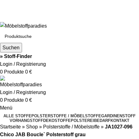
Fachhandel für Möbelstoffe, Gardinenstoffe, Vorhangstoffe & Polstereibedarf
Schnelle Lieferung | Über 25 Jahre Erfahrung | Sicher Einkaufen |
Musterversand
info@moebelstoffparadies.de
| +49 (0)151 51477481
Fachhandel für Möbelstoffe & Polstermaterialien
Suchen
» Stoff-Finder
Login / Registrierung
0
Produkte
0
€
Login / Registrierung
0
Produkte
0
€
Menü
ALLE STOFFE
POLSTERSTOFFE / MÖBELSTOFFE
GARDINENSTOFF
VORHANGSTOFF
DEKOSTOFFE
POLSTEREIBEDARF
KONTAKT
Startseite
»
Shop
»
Polsterstoffe / Möbelstoffe
»
JA1027-096
Chico JAB Boucle` Polsterstoff grau