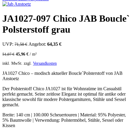
JA1027-097 Chico JAB Boucle`
Polsterstoff grau
UVP:
Ursprünglicher Preis war: 71,50 €
Angebot:
64,35
€
Aktueller Preis ist: 64,35 €.
71,50
€
45,96
€
/
m²
51,07
€
inkl. MwSt.
zzgl.
Versandkosten
JA1027 Chico – modisch aktueller Boucle`Polsterstoff von JAB
Anstoetz
Der Polsterstoff Chico JA1027 ist für Wohnraüme im Casualstil
perfekt gemacht. Seine zeitlose Eleganz ist optimal für antike oder
klassische sowohl für modere Polstergarnituren, Stühle und Sessel
gemacht.
Breite: 140 cm | 100.000 Scheuertouren | Material: 95% Polyester,
5% Baumwolle | Verwendung: Polstermöbel, Stühle, Sessel oder
Kissen