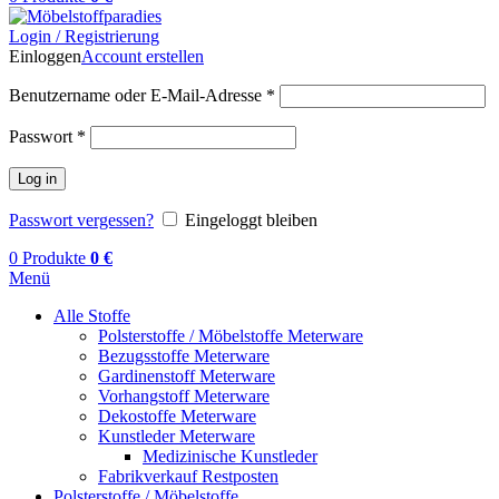
Login / Registrierung
Einloggen
Account erstellen
Benutzername oder E-Mail-Adresse
*
Passwort
*
Log in
Passwort vergessen?
Eingeloggt bleiben
0
Produkte
0
€
Menü
Alle Stoffe
Polsterstoffe / Möbelstoffe Meterware
Bezugsstoffe Meterware
Gardinenstoff Meterware
Vorhangstoff Meterware
Dekostoffe Meterware
Kunstleder Meterware
Medizinische Kunstleder
Fabrikverkauf Restposten
Polsterstoffe / Möbelstoffe