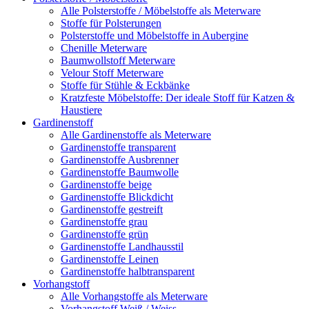
Alle Polsterstoffe / Möbelstoffe als Meterware
Stoffe für Polsterungen
Polsterstoffe und Möbelstoffe in Aubergine
Chenille Meterware
Baumwollstoff Meterware
Velour Stoff Meterware
Stoffe für Stühle & Eckbänke
Kratzfeste Möbelstoffe: Der ideale Stoff für Katzen &
Haustiere
Gardinenstoff
Alle Gardinenstoffe als Meterware
Gardinenstoffe transparent
Gardinenstoffe Ausbrenner
Gardinenstoffe Baumwolle
Gardinenstoffe beige
Gardinenstoffe Blickdicht
Gardinenstoffe gestreift
Gardinenstoffe grau
Gardinenstoffe grün
Gardinenstoffe Landhausstil
Gardinenstoffe Leinen
Gardinenstoffe halbtransparent
Vorhangstoff
Alle Vorhangstoffe als Meterware
Vorhangstoff Weiß / Weiss