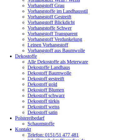
Vorhangstoff Grau
Vorhangstoffe im Landhausstil
Vorhangstoff Gestreift
Vorhangstoff Blickdicht
Vorhangstoffe Schwer
Vorhangstoff Transparent
Vorhangstoff Verdunkelung
Leinen Vorhangstoff
Vorhangstoff aus Baumwolle
Dekostoffe
Alle Dekostoffe als Meterware
Dekostoffe Landhaus
Dekostoff Baumwolle
Dekostoff gestreift
Dekostoff gold
Dekostoff Blumen
Dekostoff schwarz
Dekostoff türkis
Dekostoff weiss
Dekostoff satin
Polstereibedarf
Schaumstoffe
Kontakt
Telefon: 0151/51 477 481