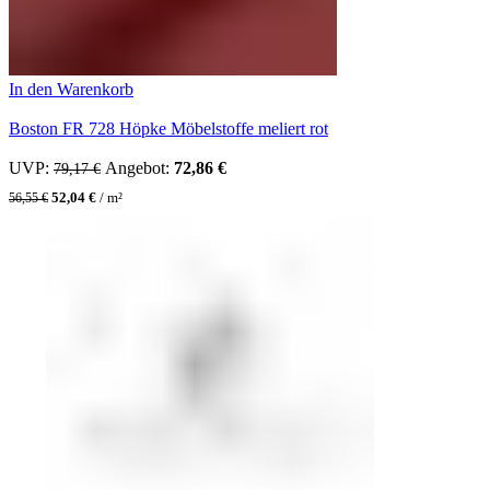
In den Warenkorb
Boston FR 728 Höpke Möbelstoffe meliert rot
UVP:
Ursprünglicher Preis war: 79,17 €
Angebot:
72,86
€
Aktueller Preis ist: 72,86 €.
79,17
€
52,04
€
/
m²
56,55
€