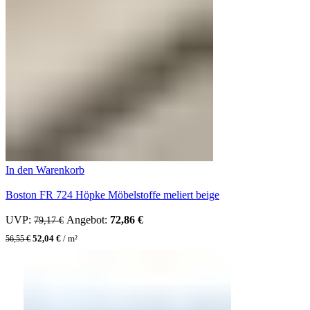
In den Warenkorb
Boston FR 724 Höpke Möbelstoffe meliert beige
UVP:
Ursprünglicher Preis war: 79,17 €
Angebot:
72,86
€
Aktueller Preis ist: 72,86 €.
79,17
€
52,04
€
/
m²
56,55
€