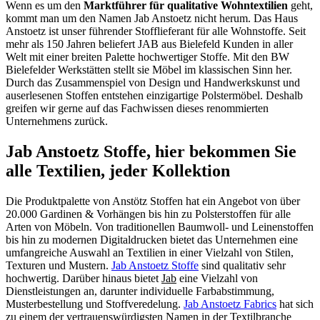
Wenn es um den
Marktführer für qualitative Wohntextilien
geht,
kommt man um den Namen Jab Anstoetz nicht herum. Das Haus
Anstoetz ist unser führender Stofflieferant für alle Wohnstoffe. Seit
mehr als 150 Jahren beliefert JAB aus Bielefeld Kunden in aller
Welt mit einer breiten Palette hochwertiger Stoffe. Mit den BW
Bielefelder Werkstätten stellt sie Möbel im klassischen Sinn her.
Durch das Zusammenspiel von Design und Handwerkskunst und
auserlesenen Stoffen entstehen einzigartige Polstermöbel. Deshalb
greifen wir gerne auf das Fachwissen dieses renommierten
Unternehmens zurück.
Jab Anstoetz Stoffe, hier bekommen Sie
alle Textilien, jeder Kollektion
Die Produktpalette von Anstötz Stoffen hat ein Angebot von über
20.000 Gardinen & Vorhängen bis hin zu Polsterstoffen für alle
Arten von Möbeln. Von traditionellen Baumwoll- und Leinenstoffen
bis hin zu modernen Digitaldrucken bietet das Unternehmen eine
umfangreiche Auswahl an Textilien in einer Vielzahl von Stilen,
Texturen und Mustern.
Jab Anstoetz Stoffe
sind qualitativ sehr
hochwertig. Darüber hinaus bietet
Jab
eine Vielzahl von
Dienstleistungen an, darunter individuelle Farbabstimmung,
Musterbestellung und Stoffveredelung.
Jab Anstoetz Fabrics
hat sich
zu einem der vertrauenswürdigsten Namen in der Textilbranche