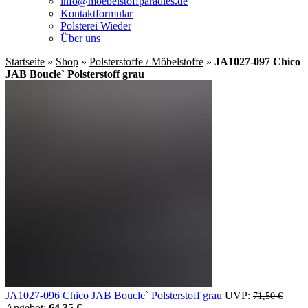
info@moebelstoffparadies.de
Kontaktformular
Polsterei Wieder
Über uns
Startseite
»
Shop
»
Polsterstoffe / Möbelstoffe
»
JA1027-097 Chico
JAB Boucle` Polsterstoff grau
JA1027-096 Chico JAB Boucle` Polsterstoff grau
UVP:
Urspr
71,50
€
Angebot:
64,35
€
Aktueller Preis ist: 64,35 €.
Preis