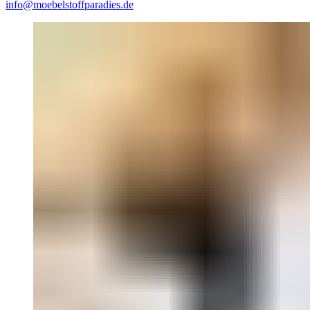
info@moebelstoffparadies.de