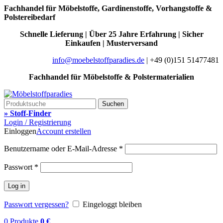
Fachhandel für Möbelstoffe, Gardinenstoffe, Vorhangstoffe &
Polstereibedarf
Schnelle Lieferung | Über 25 Jahre Erfahrung | Sicher
Einkaufen | Musterversand
info@moebelstoffparadies.de
| +49 (0)151 51477481
Fachhandel für Möbelstoffe & Polstermaterialien
Suchen
» Stoff-Finder
Login / Registrierung
Einloggen
Account erstellen
Benutzername oder E-Mail-Adresse
*
Passwort
*
Log in
Passwort vergessen?
Eingeloggt bleiben
0
Produkte
0
€