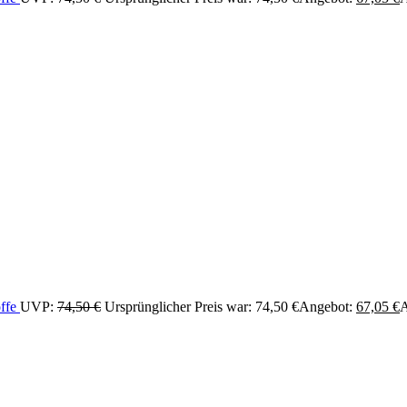
offe
UVP:
74,50
€
Ursprünglicher Preis war: 74,50 €
Angebot:
67,05
€
A