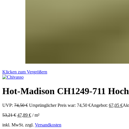
Klicken zum Vergrößern
Hot-Madison CH1249-711 Hochwe
UVP:
74,50
€
Ursprünglicher Preis war: 74,50 €
Angebot:
67,05
€
Akt
53,21
€
47,89
€
/
m²
inkl. MwSt.
zzgl.
Versandkosten