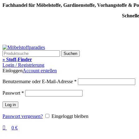
0
0
Fachhandel für Möbelstoffe, Gardinenstoffe, Vorhangstoffe & Po
Schnell
Suchen
» Stoff-Finder
Login / Registrierung
Einloggen
Account erstellen
Benutzername oder E-Mail-Adresse
*
Passwort
*
Log in
Passwort vergessen?
Eingeloggt bleiben
0
€