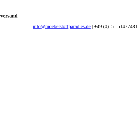
rversand
info@moebelstoffparadies.de
| +49 (0)151 51477481