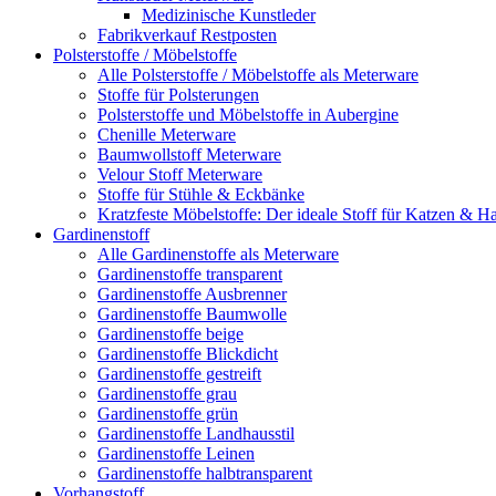
Medizinische Kunstleder
Fabrikverkauf Restposten
Polsterstoffe / Möbelstoffe
Alle Polsterstoffe / Möbelstoffe als Meterware
Stoffe für Polsterungen
Polsterstoffe und Möbelstoffe in Aubergine
Chenille Meterware
Baumwollstoff Meterware
Velour Stoff Meterware
Stoffe für Stühle & Eckbänke
Kratzfeste Möbelstoffe: Der ideale Stoff für Katzen & Ha
Gardinenstoff
Alle Gardinenstoffe als Meterware
Gardinenstoffe transparent
Gardinenstoffe Ausbrenner
Gardinenstoffe Baumwolle
Gardinenstoffe beige
Gardinenstoffe Blickdicht
Gardinenstoffe gestreift
Gardinenstoffe grau
Gardinenstoffe grün
Gardinenstoffe Landhausstil
Gardinenstoffe Leinen
Gardinenstoffe halbtransparent
Vorhangstoff