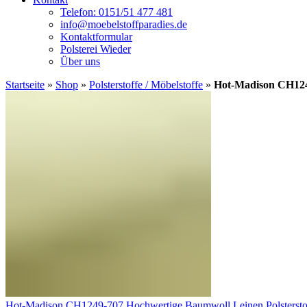
Telefon: 0151/51 477 481
info@moebelstoffparadies.de
Kontaktformular
Polsterei Wieder
Über uns
Startseite
»
Shop
»
Polsterstoffe / Möbelstoffe
»
Hot-Madison CH1249
Hot-Madison CH1249-707 Hochwertige Baumwoll Leinen Polsterst