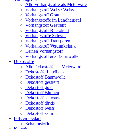
Alle Vorhangstoffe als Meterware
Vorhangstoff Weiß / Weiss
Vorhangstoff Grau
Vorhangstoffe im Landhausstil
Vorhangstoff Gestreift
Vorhangstoff Blickdicht
Vorhangstoffe Schwer
Vorhangstoff Transparent
Vorhangstoff Verdunkelung
Leinen Vorhangstoff
Vorhangstoff aus Baumwolle
Dekostoffe
Alle Dekostoffe als Meterware
Dekostoffe Landhaus
Dekostoff Baumwolle
Dekostoff gestreift
Dekostoff gold
Dekostoff Blumen
Dekostoff schwarz
Dekostoff türkis
Dekostoff weiss
Dekostoff satin
Polstereibedarf
Schaumstoffe
Kontakt