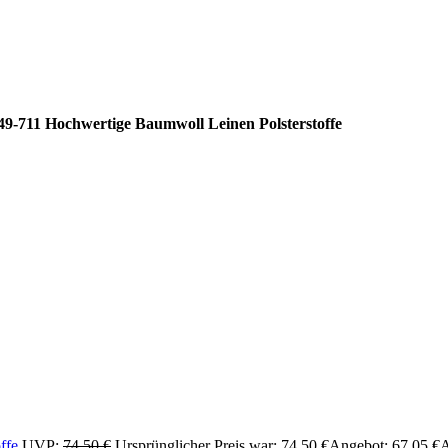
-711 Hochwertige Baumwoll Leinen Polsterstoffe
offe
UVP:
74,50
€
Ursprünglicher Preis war: 74,50 €
Angebot:
67,05
€
A