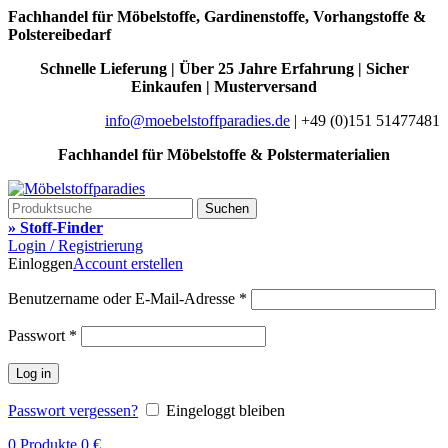
Fachhandel für Möbelstoffe, Gardinenstoffe, Vorhangstoffe &
Polstereibedarf
Schnelle Lieferung | Über 25 Jahre Erfahrung | Sicher
Einkaufen | Musterversand
info@moebelstoffparadies.de
| +49 (0)151 51477481
Fachhandel für Möbelstoffe & Polstermaterialien
Suchen
» Stoff-Finder
Login / Registrierung
Einloggen
Account erstellen
Benutzername oder E-Mail-Adresse
*
Passwort
*
Log in
Passwort vergessen?
Eingeloggt bleiben
0
Produkte
0
€