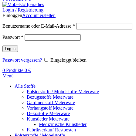
Login / Registrierung
Einloggen
Account erstellen
Benutzername oder E-Mail-Adresse
*
Passwort
*
Log in
Passwort vergessen?
Eingeloggt bleiben
0
Produkte
0
€
Menü
Alle Stoffe
Polsterstoffe / Möbelstoffe Meterware
Bezugsstoffe Meterware
Gardinenstoff Meterware
Vorhangstoff Meterware
Dekostoffe Meterware
Kunstleder Meterware
Medizinische Kunstleder
Fabrikverkauf Restposten
Polsterstoffe / Möbelstoffe