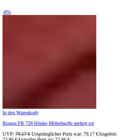
-8%
In den Warenkorb
Boston FR 728 Höpke Möbelstoffe meliert rot
UVP:
79,17
€
Ursprünglicher Preis war: 79,17 €
Angebot:
72,86
€
Aktueller Preis ist: 72,86 €.