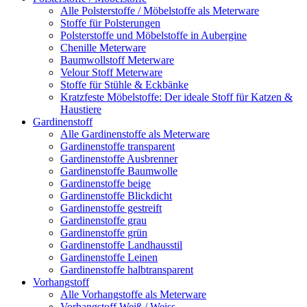
Alle Polsterstoffe / Möbelstoffe als Meterware
Stoffe für Polsterungen
Polsterstoffe und Möbelstoffe in Aubergine
Chenille Meterware
Baumwollstoff Meterware
Velour Stoff Meterware
Stoffe für Stühle & Eckbänke
Kratzfeste Möbelstoffe: Der ideale Stoff für Katzen &
Haustiere
Gardinenstoff
Alle Gardinenstoffe als Meterware
Gardinenstoffe transparent
Gardinenstoffe Ausbrenner
Gardinenstoffe Baumwolle
Gardinenstoffe beige
Gardinenstoffe Blickdicht
Gardinenstoffe gestreift
Gardinenstoffe grau
Gardinenstoffe grün
Gardinenstoffe Landhausstil
Gardinenstoffe Leinen
Gardinenstoffe halbtransparent
Vorhangstoff
Alle Vorhangstoffe als Meterware
Vorhangstoff Weiß / Weiss