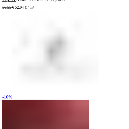
56,55
€
52,04
€
/
m²
-10%