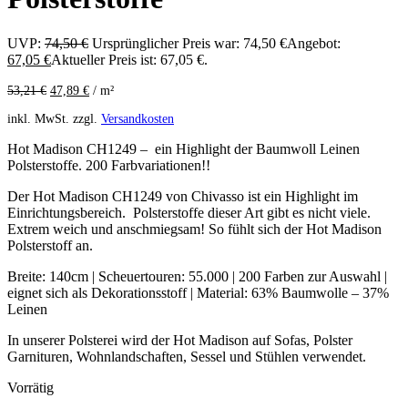
UVP:
74,50
€
Ursprünglicher Preis war: 74,50 €
Angebot:
67,05
€
Aktueller Preis ist: 67,05 €.
53,21
€
47,89
€
/
m²
inkl. MwSt.
zzgl.
Versandkosten
Hot Madison CH1249 – ein Highlight der Baumwoll Leinen
Polsterstoffe. 200 Farbvariationen!!
Der Hot Madison CH1249 von Chivasso ist ein Highlight im
Einrichtungsbereich. Polsterstoffe dieser Art gibt es nicht viele.
Extrem weich und anschmiegsam! So fühlt sich der Hot Madison
Polsterstoff an.
Breite: 140cm | Scheuertouren: 55.000 | 200 Farben zur Auswahl |
eignet sich als Dekorationsstoff | Material: 63% Baumwolle – 37%
Leinen
In unserer Polsterei wird der Hot Madison auf Sofas, Polster
Garnituren, Wohnlandschaften, Sessel und Stühlen verwendet.
Vorrätig