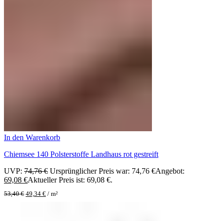
In den Warenkorb
Chiemsee 140 Polsterstoffe Landhaus rot gestreift
UVP:
74,76
€
Ursprünglicher Preis war: 74,76 €
Angebot:
69,08
€
Aktueller Preis ist: 69,08 €.
53,40
€
49,34
€
/
m²