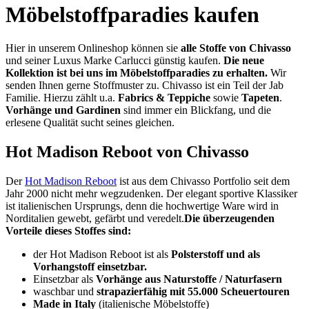
Möbelstoffparadies kaufen
Hier in unserem Onlineshop können sie
alle Stoffe von Chivasso
und seiner Luxus Marke Carlucci günstig kaufen.
Die neue
Kollektion ist bei uns im Möbelstoffparadies zu erhalten.
Wir
senden Ihnen gerne Stoffmuster zu.
Chivasso ist ein Teil der Jab
Familie. Hierzu zählt u.a.
Fabrics & Teppiche
sowie
Tapeten
.
Vorhänge und Gardinen
sind immer ein Blickfang, und die
erlesene Qualität sucht seines gleichen.
Hot Madison Reboot von Chivasso
Der
Hot Madison Reboot
ist aus dem Chivasso Portfolio seit dem
Jahr 2000 nicht mehr wegzudenken. Der elegant sportive Klassiker
ist italienischen Ursprungs, denn die hochwertige Ware wird in
Norditalien gewebt, gefärbt und veredelt.
Die überzeugenden
Vorteile dieses Stoffes sind:
der Hot Madison Reboot ist als
Polsterstoff und als
Vorhangstoff einsetzbar.
Einsetzbar als
Vorhänge aus Naturstoffe / Naturfasern
waschbar und
strapazierfähig mit 55.000 Scheuertouren
Made in Italy
(italienische Möbelstoffe)