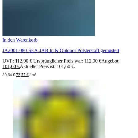
In den Warenkorb
JA2001-080-SEA-JAB In & Outdoor Polsterstoff gemustert
UVP:
112,90
€
Ursprünglicher Preis war: 112,90 €
Angebot:
101,60
€
Aktueller Preis ist: 101,60 €.
80,64
€
72,57
€
/
m²