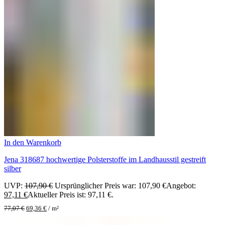
In den Warenkorb
Jena 318687 hochwertige Polsterstoffe im Landhausstil gestreift
silber
UVP:
107,90
€
Ursprünglicher Preis war: 107,90 €
Angebot:
97,11
€
Aktueller Preis ist: 97,11 €.
77,07
€
69,36
€
/
m²