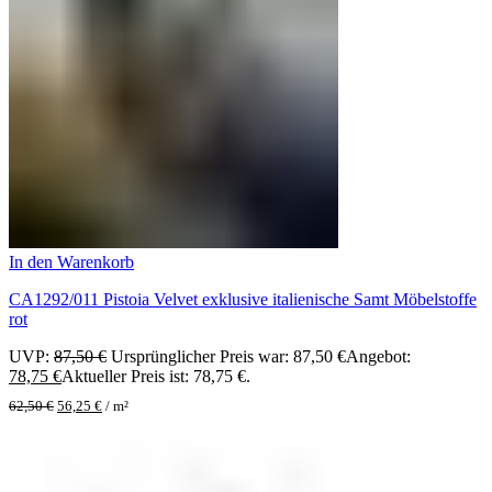
In den Warenkorb
CA1292/011 Pistoia Velvet exklusive italienische Samt Möbelstoffe
rot
UVP:
87,50
€
Ursprünglicher Preis war: 87,50 €
Angebot:
78,75
€
Aktueller Preis ist: 78,75 €.
62,50
€
56,25
€
/
m²