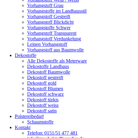
Vorhangstoff Grau
Vorhangstoffe im Landhausstil
Vorhangstoff Gestreift
Vorhangstoff Blickdicht
Vorhangstoffe Schwer
Vorhangstoff Transparent
Vorhangstoff Verdunkelung
Leinen Vorhangstoff
Vorhangstoff aus Baumwolle
Dekostoffe
Alle Dekostoffe als Meterware
Dekostoffe Landhaus
Dekostoff Baumwolle
Dekostoff gestreift
Dekostoff gold
Dekostoff Blumen
Dekostoff schwarz
Dekostoff türkis
Dekostoff weiss
Dekostoff satin
Polstereibedarf
Schaumstoffe
Kontakt
Telefon: 0151/51 477 481