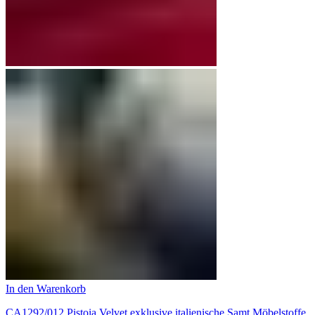
In den Warenkorb
CA1292/012 Pistoia Velvet exklusive italienische Samt Möbelstoffe