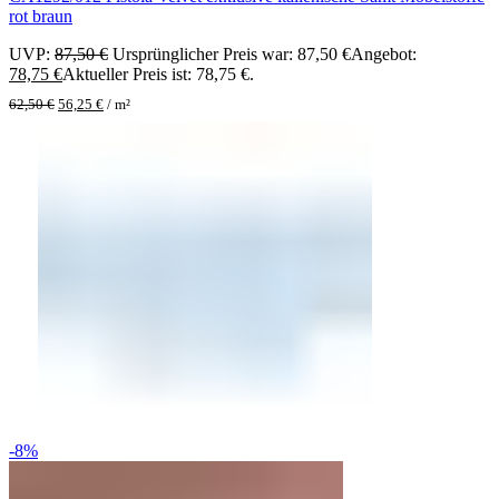
rot braun
UVP:
87,50
€
Ursprünglicher Preis war: 87,50 €
Angebot:
78,75
€
Aktueller Preis ist: 78,75 €.
62,50
€
56,25
€
/
m²
-8%