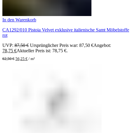
In den Warenkorb
CA1292/010 Pistoia Velvet exklusive italienische Samt Möbelstoffe
rot
UVP:
87,50
€
Ursprünglicher Preis war: 87,50 €
Angebot:
78,75
€
Aktueller Preis ist: 78,75 €.
62,50
€
56,25
€
/
m²