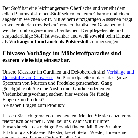
Der Stoff hat eine leicht angeraute Oberfläche und verleiht dem
edlen Baumwoll-Leinen-Stoff seinen lockeren Charme und einen
angenehm weichen Griff. Mit seinem einzigartigen Aussehen prägt
er weiterhin den modischen Trend zu haptischen Geweben mit
weichen und angenehmen Oberflächen. Der pflegeleichte und
strapazierfähige Stoff ist waschbar und weiß
sowohl
beim Einsatz
als
Vorhangstoff und auch als Polsterstoff
zu überzeugen.
Chivasso Vorhänge im Möbelstoffparadies sind
extrem vielseitig einsetzbar.
Unsere Klassiker im Gardinen und Dekobereich sind
Vorhänge und
Dekostoffe von Chivasso.
Die Produktpalette umfasst das ganze
Spectrum von Mustern und Produkteigenschaften. Gang
gleichgültig ob Sie eine Ausbrenner Gardine oder einen
Verdunkelungsvorhang suchen, hier werden Sie fündig.
Fragen zum Produkt?
Sie haben Fragen zum Produkt?
Lassen Sie sich gerne von uns beraten. Melden Sie sich dazu gerne
telefonisch oder per E-Mail bei uns, damit wir für Ihren
Einsatzbereich das richtige Produkt finden. Mit über 20 Jahre
Erfahrung als Polsterer Meister, bietet Stefan Wieder, Ihnen einen
zuverlässigen Partner für Stoffe aller Art.