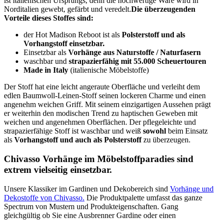
ist italienischen Ursprungs, denn die hochwertige Ware wird in
Norditalien gewebt, gefärbt und veredelt.
Die überzeugenden
Vorteile dieses Stoffes sind:
der Hot Madison Reboot ist als
Polsterstoff und als
Vorhangstoff einsetzbar.
Einsetzbar als
Vorhänge aus Naturstoffe / Naturfasern
waschbar und
strapazierfähig mit 55.000 Scheuertouren
Made in Italy
(italienische Möbelstoffe)
Der Stoff hat eine leicht angeraute Oberfläche und verleiht dem
edlen Baumwoll-Leinen-Stoff seinen lockeren Charme und einen
angenehm weichen Griff. Mit seinem einzigartigen Aussehen prägt
er weiterhin den modischen Trend zu haptischen Geweben mit
weichen und angenehmen Oberflächen. Der pflegeleichte und
strapazierfähige Stoff ist waschbar und weiß
sowohl
beim Einsatz
als
Vorhangstoff und auch als Polsterstoff
zu überzeugen.
Chivasso Vorhänge im Möbelstoffparadies sind
extrem vielseitig einsetzbar.
Unsere Klassiker im Gardinen und Dekobereich sind
Vorhänge und
Dekostoffe von Chivasso.
Die Produktpalette umfasst das ganze
Spectrum von Mustern und Produkteigenschaften. Gang
gleichgültig ob Sie eine Ausbrenner Gardine oder einen