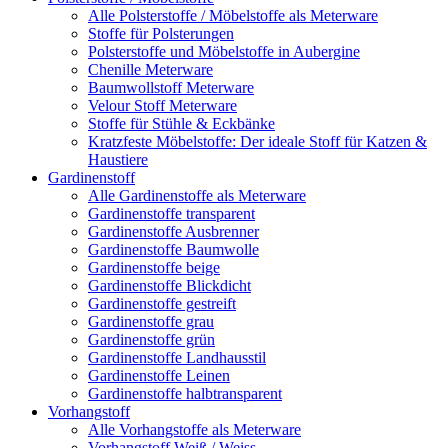
Alle Polsterstoffe / Möbelstoffe als Meterware
Stoffe für Polsterungen
Polsterstoffe und Möbelstoffe in Aubergine
Chenille Meterware
Baumwollstoff Meterware
Velour Stoff Meterware
Stoffe für Stühle & Eckbänke
Kratzfeste Möbelstoffe: Der ideale Stoff für Katzen &
Haustiere
Gardinenstoff
Alle Gardinenstoffe als Meterware
Gardinenstoffe transparent
Gardinenstoffe Ausbrenner
Gardinenstoffe Baumwolle
Gardinenstoffe beige
Gardinenstoffe Blickdicht
Gardinenstoffe gestreift
Gardinenstoffe grau
Gardinenstoffe grün
Gardinenstoffe Landhausstil
Gardinenstoffe Leinen
Gardinenstoffe halbtransparent
Vorhangstoff
Alle Vorhangstoffe als Meterware
Vorhangstoff Weiß / Weiss