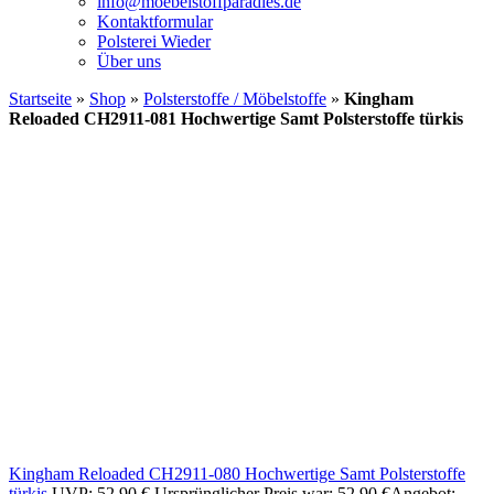
info@moebelstoffparadies.de
Kontaktformular
Polsterei Wieder
Über uns
Startseite
»
Shop
»
Polsterstoffe / Möbelstoffe
»
Kingham
Reloaded CH2911-081 Hochwertige Samt Polsterstoffe türkis
Kingham Reloaded CH2911-080 Hochwertige Samt Polsterstoffe
türkis
UVP:
52,90
€
Ursprünglicher Preis war: 52,90 €
Angebot: