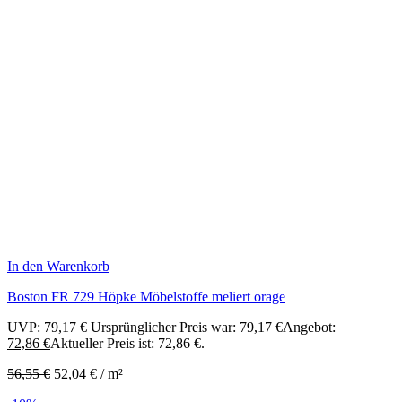
In den Warenkorb
Boston FR 729 Höpke Möbelstoffe meliert orage
UVP:
79,17
€
Ursprünglicher Preis war: 79,17 €
Angebot:
72,86
€
Aktueller Preis ist: 72,86 €.
56,55
€
52,04
€
/
m²