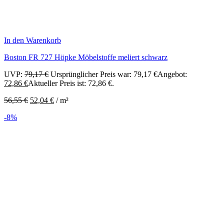
In den Warenkorb
Boston FR 727 Höpke Möbelstoffe meliert schwarz
UVP:
79,17
€
Ursprünglicher Preis war: 79,17 €
Angebot:
72,86
€
Aktueller Preis ist: 72,86 €.
56,55
€
52,04
€
/
m²
-8%