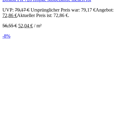
UVP:
79,17
€
Ursprünglicher Preis war: 79,17 €
Angebot:
72,86
€
Aktueller Preis ist: 72,86 €.
56,55
€
52,04
€
/
m²
-8%