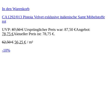
In den Warenkorb
CA1292/013 Pistoia Velvet exklusive italienische Samt Möbelstoffe
rot
UVP:
87,50
€
Ursprünglicher Preis war: 87,50 €
Angebot:
78,75
€
Aktueller Preis ist: 78,75 €.
62,50
€
56,25
€
/
m²
-10%