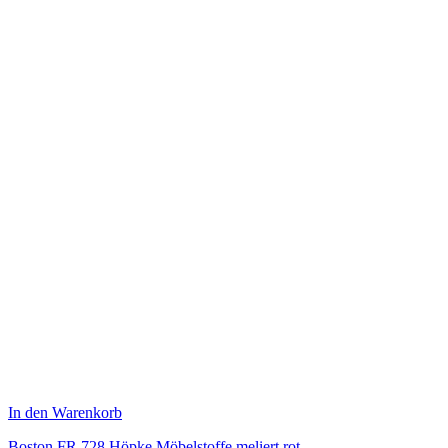
In den Warenkorb
Boston FR 728 Höpke Möbelstoffe meliert rot