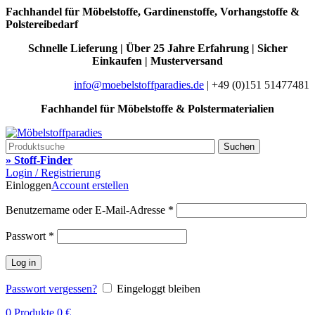
Fachhandel für Möbelstoffe, Gardinenstoffe, Vorhangstoffe &
Polstereibedarf
Schnelle Lieferung | Über 25 Jahre Erfahrung | Sicher
Einkaufen | Musterversand
info@moebelstoffparadies.de
| +49 (0)151 51477481
Fachhandel für Möbelstoffe & Polstermaterialien
Suchen
» Stoff-Finder
Login / Registrierung
Einloggen
Account erstellen
Benutzername oder E-Mail-Adresse
*
Passwort
*
Log in
Passwort vergessen?
Eingeloggt bleiben
0
Produkte
0
€