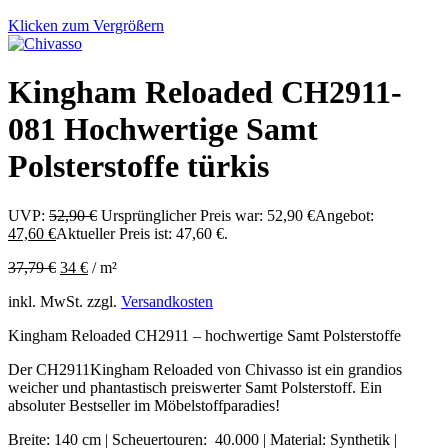
Klicken zum Vergrößern
Kingham Reloaded CH2911-
081 Hochwertige Samt
Polsterstoffe türkis
UVP:
52,90
€
Ursprünglicher Preis war: 52,90 €
Angebot:
47,60
€
Aktueller Preis ist: 47,60 €.
37,79
€
34
€
/
m²
inkl. MwSt.
zzgl.
Versandkosten
Kingham Reloaded CH2911 – hochwertige Samt Polsterstoffe
Der CH2911Kingham Reloaded von Chivasso ist ein grandios
weicher und phantastisch preiswerter Samt Polsterstoff. Ein
absoluter Bestseller im Möbelstoffparadies!
Breite: 140 cm | Scheuertouren: 40.000 | Material: Synthetik |