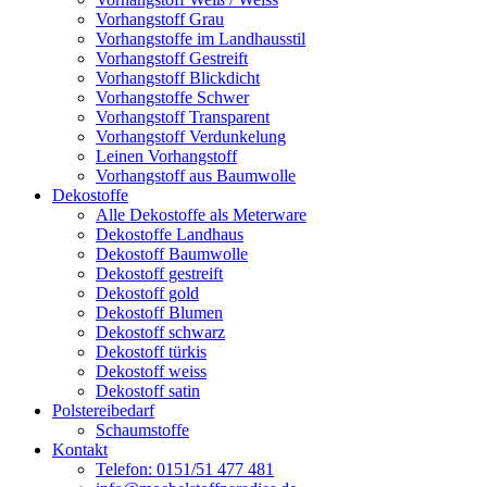
Vorhangstoff Grau
Vorhangstoffe im Landhausstil
Vorhangstoff Gestreift
Vorhangstoff Blickdicht
Vorhangstoffe Schwer
Vorhangstoff Transparent
Vorhangstoff Verdunkelung
Leinen Vorhangstoff
Vorhangstoff aus Baumwolle
Dekostoffe
Alle Dekostoffe als Meterware
Dekostoffe Landhaus
Dekostoff Baumwolle
Dekostoff gestreift
Dekostoff gold
Dekostoff Blumen
Dekostoff schwarz
Dekostoff türkis
Dekostoff weiss
Dekostoff satin
Polstereibedarf
Schaumstoffe
Kontakt
Telefon: 0151/51 477 481