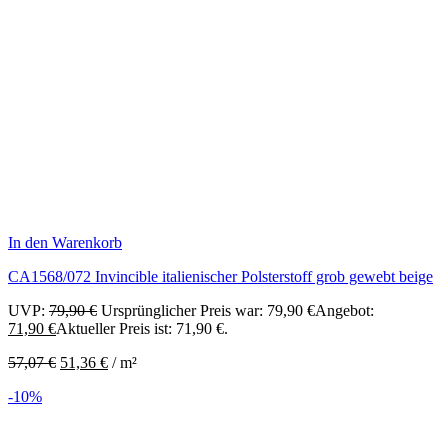
In den Warenkorb
CA1568/072 Invincible italienischer Polsterstoff grob gewebt beige
UVP:
79,90
€
Ursprünglicher Preis war: 79,90 €
Angebot:
71,90
€
Aktueller Preis ist: 71,90 €.
57,07
€
51,36
€
/
m²
-10%