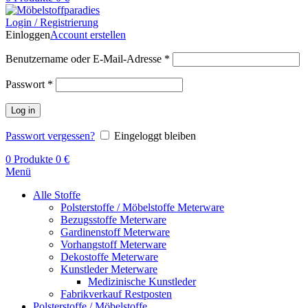
Login / Registrierung
Einloggen
Account erstellen
Benutzername oder E-Mail-Adresse
*
Passwort
*
Log in
Passwort vergessen?
Eingeloggt bleiben
0
Produkte
0
€
Menü
Alle Stoffe
Polsterstoffe / Möbelstoffe Meterware
Bezugsstoffe Meterware
Gardinenstoff Meterware
Vorhangstoff Meterware
Dekostoffe Meterware
Kunstleder Meterware
Medizinische Kunstleder
Fabrikverkauf Restposten
Polsterstoffe / Möbelstoffe