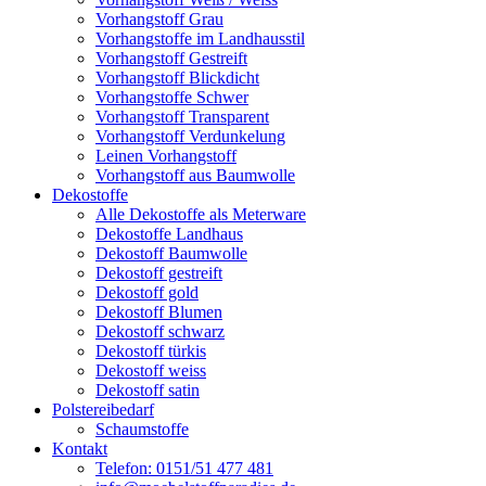
Vorhangstoff Grau
Vorhangstoffe im Landhausstil
Vorhangstoff Gestreift
Vorhangstoff Blickdicht
Vorhangstoffe Schwer
Vorhangstoff Transparent
Vorhangstoff Verdunkelung
Leinen Vorhangstoff
Vorhangstoff aus Baumwolle
Dekostoffe
Alle Dekostoffe als Meterware
Dekostoffe Landhaus
Dekostoff Baumwolle
Dekostoff gestreift
Dekostoff gold
Dekostoff Blumen
Dekostoff schwarz
Dekostoff türkis
Dekostoff weiss
Dekostoff satin
Polstereibedarf
Schaumstoffe
Kontakt
Telefon: 0151/51 477 481