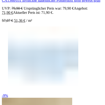
CA1568/031 Invincible italienischer Polsterstoff grob gewebt grün
UVP:
79,90
€
Ursprünglicher Preis war: 79,90 €
Angebot:
71,90
€
Aktueller Preis ist: 71,90 €.
57,07
€
51,36
€
/
m²
-9%