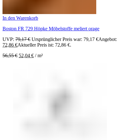
In den Warenkorb
Boston FR 729 Höpke Möbelstoffe meliert orage
UVP:
79,17
€
Ursprünglicher Preis war: 79,17 €
Angebot:
72,86
€
Aktueller Preis ist: 72,86 €.
56,55
€
52,04
€
/
m²