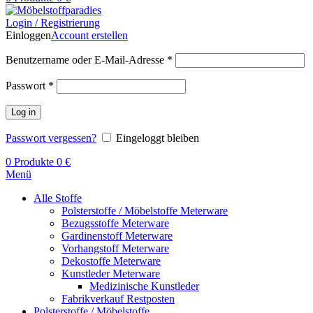
Login / Registrierung
Einloggen
Account erstellen
Benutzername oder E-Mail-Adresse
*
Passwort
*
Log in
Passwort vergessen?
Eingeloggt bleiben
0
Produkte
0
€
Menü
Alle Stoffe
Polsterstoffe / Möbelstoffe Meterware
Bezugsstoffe Meterware
Gardinenstoff Meterware
Vorhangstoff Meterware
Dekostoffe Meterware
Kunstleder Meterware
Medizinische Kunstleder
Fabrikverkauf Restposten
Polsterstoffe / Möbelstoffe