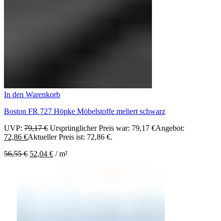
In den Warenkorb
Boston FR 727 Höpke Möbelstoffe meliert schwarz
UVP:
79,17
€
Ursprünglicher Preis war: 79,17 €
Angebot:
72,86
€
Aktueller Preis ist: 72,86 €.
56,55
€
52,04
€
/
m²