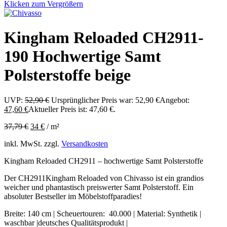
Klicken zum Vergrößern
Kingham Reloaded CH2911-
190 Hochwertige Samt
Polsterstoffe beige
UVP:
52,90
€
Ursprünglicher Preis war: 52,90 €
Angebot:
47,60
€
Aktueller Preis ist: 47,60 €.
37,79
€
34
€
/
m²
inkl. MwSt.
zzgl.
Versandkosten
Kingham Reloaded CH2911 – hochwertige Samt Polsterstoffe
Der CH2911Kingham Reloaded von Chivasso ist ein grandios
weicher und phantastisch preiswerter Samt Polsterstoff. Ein
absoluter Bestseller im Möbelstoffparadies!
Breite: 140 cm | Scheuertouren: 40.000 | Material: Synthetik |
waschbar |deutsches Qualitätsprodukt |