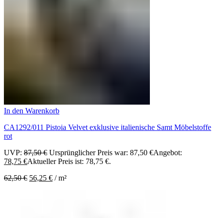
In den Warenkorb
CA1292/011 Pistoia Velvet exklusive italienische Samt Möbelstoffe
rot
UVP:
87,50
€
Ursprünglicher Preis war: 87,50 €
Angebot:
78,75
€
Aktueller Preis ist: 78,75 €.
62,50
€
56,25
€
/
m²