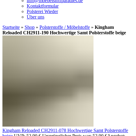
info@moebelstoffparadies.de
Kontaktformular
Polsterei Wieder
Über uns
Startseite
»
Shop
»
Polsterstoffe / Möbelstoffe
»
Kingham
Reloaded CH2911-190 Hochwertige Samt Polsterstoffe beige
Kingham Reloaded CH2911-078 Hochwertige Samt Polsterstoffe
beige
UVP:
52,90
€
Ursprünglicher Preis war: 52,90 €
Angebot: