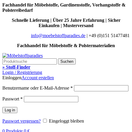
Fachhandel für Möbelstoffe, Gardinenstoffe, Vorhangstoffe &
Polstereibedarf
Schnelle Lieferung | Über 25 Jahre Erfahrung | Sicher
Einkaufen | Musterversand
info@moebelstoffparadies.de
| +49 (0)151 51477481
Fachhandel für Möbelstoffe & Polstermaterialien
Suchen
» Stoff-Finder
Login / Registrierung
Einloggen
Account erstellen
Benutzername oder E-Mail-Adresse
*
Passwort
*
Log in
Passwort vergessen?
Eingeloggt bleiben
0
Produkte
0
€