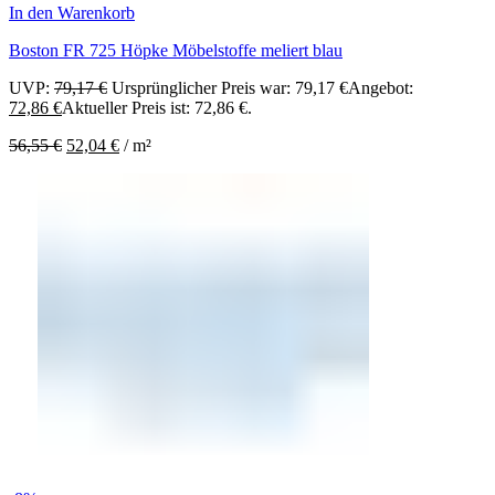
In den Warenkorb
Boston FR 725 Höpke Möbelstoffe meliert blau
UVP:
79,17
€
Ursprünglicher Preis war: 79,17 €
Angebot:
72,86
€
Aktueller Preis ist: 72,86 €.
56,55
€
52,04
€
/
m²