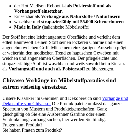
der Hot Madison Reboot ist als
Polsterstoff und als
Vorhangstoff einsetzbar.
Einsetzbar als
Vorhänge aus Naturstoffe / Naturfasern
waschbar und
strapazierfähig mit 55.000 Scheuertouren
Made in Italy
(italienische Möbelstoffe)
Der Stoff hat eine leicht angeraute Oberfläche und verleiht dem
edlen Baumwoll-Leinen-Stoff seinen lockeren Charme und einen
angenehm weichen Griff. Mit seinem einzigartigen Aussehen prägt
er weiterhin den modischen Trend zu haptischen Geweben mit
weichen und angenehmen Oberflächen. Der pflegeleichte und
strapazierfähige Stoff ist waschbar und weiß
sowohl
beim Einsatz
als
Vorhangstoff und auch als Polsterstoff
zu überzeugen.
Chivasso Vorhänge im Möbelstoffparadies sind
extrem vielseitig einsetzbar.
Unsere Klassiker im Gardinen und Dekobereich sind
Vorhänge und
Dekostoffe von Chivasso.
Die Produktpalette umfasst das ganze
Spectrum von Mustern und Produkteigenschaften. Gang
gleichgültig ob Sie eine Ausbrenner Gardine oder einen
Verdunkelungsvorhang suchen, hier werden Sie fündig.
Fragen zum Produkt?
Sie haben Fragen zum Produkt?