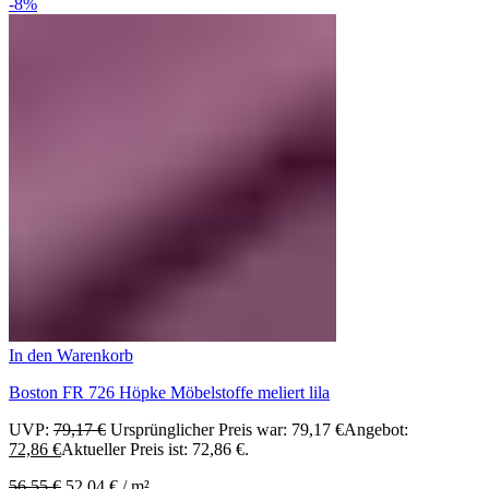
-8%
In den Warenkorb
Boston FR 726 Höpke Möbelstoffe meliert lila
UVP:
79,17
€
Ursprünglicher Preis war: 79,17 €
Angebot:
72,86
€
Aktueller Preis ist: 72,86 €.
56,55
€
52,04
€
/
m²