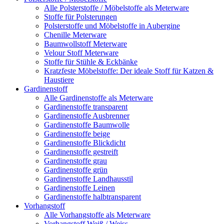
Alle Polsterstoffe / Möbelstoffe als Meterware
Stoffe für Polsterungen
Polsterstoffe und Möbelstoffe in Aubergine
Chenille Meterware
Baumwollstoff Meterware
Velour Stoff Meterware
Stoffe für Stühle & Eckbänke
Kratzfeste Möbelstoffe: Der ideale Stoff für Katzen &
Haustiere
Gardinenstoff
Alle Gardinenstoffe als Meterware
Gardinenstoffe transparent
Gardinenstoffe Ausbrenner
Gardinenstoffe Baumwolle
Gardinenstoffe beige
Gardinenstoffe Blickdicht
Gardinenstoffe gestreift
Gardinenstoffe grau
Gardinenstoffe grün
Gardinenstoffe Landhausstil
Gardinenstoffe Leinen
Gardinenstoffe halbtransparent
Vorhangstoff
Alle Vorhangstoffe als Meterware
Vorhangstoff Weiß / Weiss