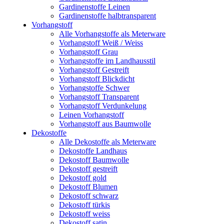
Gardinenstoffe Leinen
Gardinenstoffe halbtransparent
Vorhangstoff
Alle Vorhangstoffe als Meterware
Vorhangstoff Weiß / Weiss
Vorhangstoff Grau
Vorhangstoffe im Landhausstil
Vorhangstoff Gestreift
Vorhangstoff Blickdicht
Vorhangstoffe Schwer
Vorhangstoff Transparent
Vorhangstoff Verdunkelung
Leinen Vorhangstoff
Vorhangstoff aus Baumwolle
Dekostoffe
Alle Dekostoffe als Meterware
Dekostoffe Landhaus
Dekostoff Baumwolle
Dekostoff gestreift
Dekostoff gold
Dekostoff Blumen
Dekostoff schwarz
Dekostoff türkis
Dekostoff weiss
Dekostoff satin