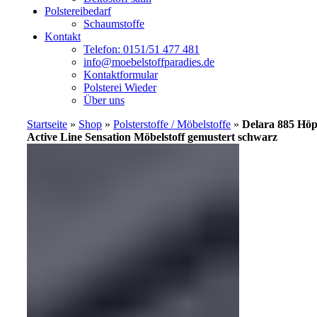
Polstereibedarf
Schaumstoffe
Kontakt
Telefon: 0151/51 477 481
info@moebelstoffparadies.de
Kontaktformular
Polsterei Wieder
Über uns
Startseite
»
Shop
»
Polsterstoffe / Möbelstoffe
»
Delara 885 Hö
Active Line Sensation Möbelstoff gemustert schwarz