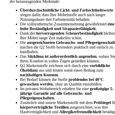
der herausragenden Merkmale:
Überdurchschnittliche Licht- und Farbechtheitswerte
sorgen dafür, dass Ihre Möbelstoffe auch nach langer
Nutzungsdauer ihre Farbintensität behalten.
Die vollsynthetische Zusammensetzung gewährleistet
eine
hohe Beständigkeit und Strapazierfähigkeit.
Dank der
hervorragenden Scheuerbeständigkeit
bleibe
Ihre Möbel lange Zeit makellos schön.
Die
ausgezeichneten Gebrauchs- und Pflegeeigenschaf
machen die Q2 Stoffe besonders praktisch und einfach zu
handhaben.
Das
Sitzklima ist außerordentlich angenehm
, sodass Si
Ihren Komfort in vollen Zügen genießen können.
Q2 Markenstoffe zeichnen sich durch eine
vorbildliche
Ökobilanz
aus und leisten somit einen Beitrag zum
nachhaltigen Konsum
.
Bei Bedarf können die Stoffe
problemlos bei 40°C
gewaschen werden
, ohne an Qualität einzubüßen.
Im privaten Wohnbereich erhalten Sie eine
großzügige 5-
jährige Garantie auf alle Gebrauchs- und
Pflegeeigenschaften.
Zusätzlich sind unsere Markenstoffe mit dem
Prüfsiegel
fü
körperverträgliche Textilien
ausgezeichnet, was ihre
Hautverträglichkeit und
Allergikerfreundlichkeit
bestätig