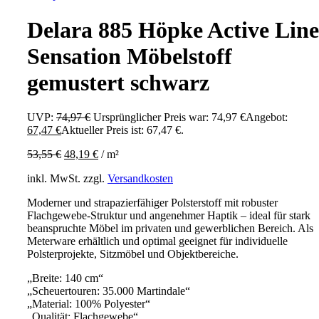
Delara 885 Höpke Active Line
Sensation Möbelstoff
gemustert schwarz
UVP:
74,97
€
Ursprünglicher Preis war: 74,97 €
Angebot:
67,47
€
Aktueller Preis ist: 67,47 €.
53,55
€
48,19
€
/
m²
inkl. MwSt.
zzgl.
Versandkosten
Moderner und strapazierfähiger Polsterstoff mit robuster
Flachgewebe-Struktur und angenehmer Haptik – ideal für stark
beanspruchte Möbel im privaten und gewerblichen Bereich. Als
Meterware erhältlich und optimal geeignet für individuelle
Polsterprojekte, Sitzmöbel und Objektbereiche.
„Breite: 140 cm“
„Scheuertouren: 35.000 Martindale“
„Material: 100% Polyester“
„Qualität: Flachgewebe“