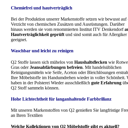
Chemiefrei und hautverträglich
Bei der Produktion unserer Markenstoffe setzen wir bewusst auf
Verzicht von chemischen Zusätzen und Ausrüstungen. Darüber
hinaus werden sie vom renommierten Institut ITV Denkendorf
a
Hautverträglichkeit geprüft
und sind somit auch für Allergiker
geeignet.
Waschbar und leicht zu reinigen
Q2 Stoffe lassen sich mühelos von
Haushaltsflecken
wie Rotwe
Gras oder
Jeansabfärbungen befreien
. Mit handelsüblichen
Reinigungsmitteln wie Seife, Aceton oder Bleichlösungen erstra
Ihre Möbelstoffe im Handumdrehen wieder in voller Schönheit. 
haben in der Polsterei Wieder ausschließlich
gute Erfahrung
üb
Q2 Stoff sammeln können.
Hohe Lichtechtheit für langanhaltende Farbbrillanz
Mit unseren Markenstoffen von Q2 genießen Sie langfristige Fr
an Ihren Textilien
Welche Kollektionen von Q2 Möbelstoffe gibt es aktuell?