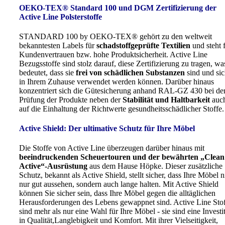
OEKO-TEX® Standard 100 und DGM Zertifizierung der
Active Line Polsterstoffe
STANDARD 100 by OEKO-TEX® gehört zu den weltweit
bekanntesten Labels für
schadstoffgeprüfte Textilien
und steht 
Kundenvertrauen bzw. hohe Produktsicherheit. Active Line
Bezugsstoffe sind stolz darauf, diese Zertifizierung zu tragen, wa
bedeutet, dass sie
frei von schädlichen Substanzen
sind und sic
in Ihrem Zuhause verwendet werden können. Darüber hinaus
konzentriert sich die Gütesicherung anhand RAL-GZ 430 bei de
Prüfung der Produkte neben der
Stabilität und Haltbarkeit
auc
auf die Einhaltung der Richtwerte gesundheitsschädlicher Stoffe.
Active Shield: Der ultimative Schutz für Ihre Möbel
Die Stoffe von Active Line überzeugen darüber hinaus mit
beeindruckenden Scheuertouren und der bewährten „Clean
Active“-Ausrüstung
aus dem Hause Höpke. Dieser zusätzliche
Schutz, bekannt als Active Shield, stellt sicher, dass Ihre Möbel n
nur gut aussehen, sondern auch lange halten. Mit Active Shield
können Sie sicher sein, dass Ihre Möbel gegen die alltäglichen
Herausforderungen des Lebens gewappnet sind. Active Line Sto
sind mehr als nur eine Wahl für Ihre Möbel - sie sind eine Investi
in Qualität,Langlebigkeit und Komfort. Mit ihrer Vielseitigkeit,