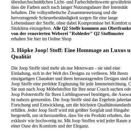
überdurchschnittlichen Licht- und Farbechtheitswerte gewährleis
dass die Farben auch nach langer Nutzungsdauer ihre Intensität
behalten. Die vollsynthetische Zusammensetzung und die
hervorragende Scheuerbeständigkeit sorgen für eine lange
Lebensdauer der Stoffe, ohne dabei Kompromisse bei Komfort 
Sitzklima einzugehen.
Alle Q2 Stoffe kommen aus Oberfrank
von der renovierten Weberei "Rohleder"
Q2 Stoffmuster
erhalten Sie hier im Online Shop
3. Höpke Joop! Stoff: Eine Hommage an Luxus 
Qualität
Die Joop Stoffe sind mehr als nur Meterware - sie sind eine
Einladung, sich in der Welt des Designs zu verlieren. Mit ihrem
einzigartigen Charakter und ihren herausragenden Designs sind d
Joop Stoffe eine perfekte Ergänzung für jede Inneneinrichtung. 
Sie nun nach Joop Möbelstoffen für Ihre neue Couch suchen ode
Joop Polsterstoffe für Ihren Lieblingssessel benötigen, die Ausw
ist nahezu grenzenlos. Die Joop Stoffe sind das Ergebnis jahrela
Forschung und Entwicklung, um die höchsten Qualitätsstandards
erfüllen. Jeder Joop Stoff wird mit größter Sorgfalt und Hingabe
hergestellt, um sicherzustellen, dass Sie ein Produkt erhalten, das
exklusiv wie hochwertig ist. Mit Joop Stoffen wird jeder Raum z
einer Oase des Komforts und der Eleganz.