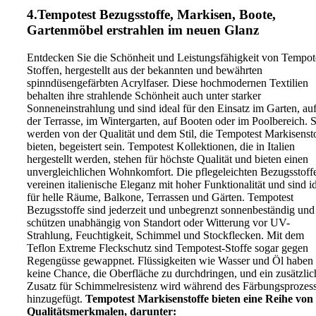
4.Tempotest Bezugsstoffe, Markisen, Boote,
Gartenmöbel erstrahlen im neuen Glanz
Entdecken Sie die Schönheit und Leistungsfähigkeit von Tempot
Stoffen, hergestellt aus der bekannten und bewährten
spinndüsengefärbten Acrylfaser. Diese hochmodernen Textilien
behalten ihre strahlende Schönheit auch unter starker
Sonneneinstrahlung und sind ideal für den Einsatz im Garten, au
der Terrasse, im Wintergarten, auf Booten oder im Poolbereich. S
werden von der Qualität und dem Stil, die Tempotest Markisenst
bieten, begeistert sein. Tempotest Kollektionen, die in Italien
hergestellt werden, stehen für höchste Qualität und bieten einen
unvergleichlichen Wohnkomfort. Die pflegeleichten Bezugsstoff
vereinen italienische Eleganz mit hoher Funktionalität und sind i
für helle Räume, Balkone, Terrassen und Gärten. Tempotest
Bezugsstoffe sind jederzeit und unbegrenzt sonnenbeständig und
schützen unabhängig von Standort oder Witterung vor UV-
Strahlung, Feuchtigkeit, Schimmel und Stockflecken. Mit dem
Teflon Extreme Fleckschutz sind Tempotest-Stoffe sogar gegen
Regengüsse gewappnet. Flüssigkeiten wie Wasser und Öl haben
keine Chance, die Oberfläche zu durchdringen, und ein zusätzlic
Zusatz für Schimmelresistenz wird während des Färbungsprozes
hinzugefügt.
Tempotest Markisenstoffe bieten eine Reihe von
Qualitätsmerkmalen, darunter: