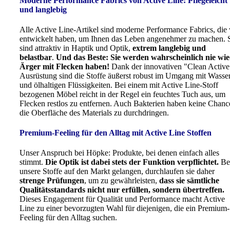
Moderne Performance Fabrics von Active Line:
Pflegeleicht
und langlebig
Alle Active Line-Artikel sind moderne Performance Fabrics, die 
entwickelt haben, um Ihnen das Leben angenehmer zu machen. 
sind attraktiv in Haptik und Optik,
extrem langlebig und
belastbar
.
Und das Beste: Sie werden wahrscheinlich nie wi
Ärger mit Flecken haben!
Dank der innovativen "Clean Active
Ausrüstung sind die Stoffe äußerst robust im Umgang mit Wasse
und ölhaltigen Flüssigkeiten. Bei einem mit Active Line-Stoff
bezogenen Möbel reicht in der Regel ein feuchtes Tuch aus, um
Flecken restlos zu entfernen. Auch Bakterien haben keine Chanc
die Oberfläche des Materials zu durchdringen.
Premium-Feeling für den Alltag mit Active Line Stoffen
Unser Anspruch bei Höpke: Produkte, bei denen einfach alles
stimmt.
Die Optik ist dabei stets der Funktion verpflichtet.
Be
unsere Stoffe auf den Markt gelangen, durchlaufen sie daher
strenge Prüfungen
, um zu gewährleisten,
dass sie sämtliche
Qualitätsstandards nicht nur erfüllen, sondern übertreffen.
Dieses Engagement für Qualität und Performance macht Active
Line zu einer bevorzugten Wahl für diejenigen, die ein Premium-
Feeling für den Alltag suchen.