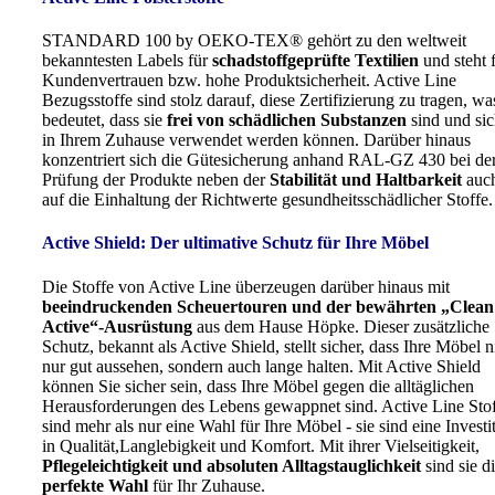
STANDARD 100 by OEKO-TEX® gehört zu den weltweit
bekanntesten Labels für
schadstoffgeprüfte Textilien
und steht 
Kundenvertrauen bzw. hohe Produktsicherheit. Active Line
Bezugsstoffe sind stolz darauf, diese Zertifizierung zu tragen, wa
bedeutet, dass sie
frei von schädlichen Substanzen
sind und sic
in Ihrem Zuhause verwendet werden können. Darüber hinaus
konzentriert sich die Gütesicherung anhand RAL-GZ 430 bei de
Prüfung der Produkte neben der
Stabilität und Haltbarkeit
auc
auf die Einhaltung der Richtwerte gesundheitsschädlicher Stoffe.
Active Shield: Der ultimative Schutz für Ihre Möbel
Die Stoffe von Active Line überzeugen darüber hinaus mit
beeindruckenden Scheuertouren und der bewährten „Clean
Active“-Ausrüstung
aus dem Hause Höpke. Dieser zusätzliche
Schutz, bekannt als Active Shield, stellt sicher, dass Ihre Möbel n
nur gut aussehen, sondern auch lange halten. Mit Active Shield
können Sie sicher sein, dass Ihre Möbel gegen die alltäglichen
Herausforderungen des Lebens gewappnet sind. Active Line Sto
sind mehr als nur eine Wahl für Ihre Möbel - sie sind eine Investi
in Qualität,Langlebigkeit und Komfort. Mit ihrer Vielseitigkeit,
Pflegeleichtigkeit und absoluten Alltagstauglichkeit
sind sie d
perfekte Wahl
für Ihr Zuhause.