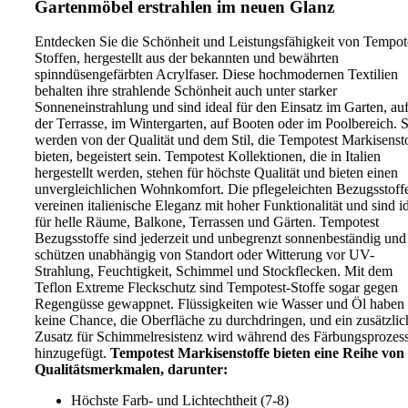
Gartenmöbel erstrahlen im neuen Glanz
Entdecken Sie die Schönheit und Leistungsfähigkeit von Tempot
Stoffen, hergestellt aus der bekannten und bewährten
spinndüsengefärbten Acrylfaser. Diese hochmodernen Textilien
behalten ihre strahlende Schönheit auch unter starker
Sonneneinstrahlung und sind ideal für den Einsatz im Garten, au
der Terrasse, im Wintergarten, auf Booten oder im Poolbereich. S
werden von der Qualität und dem Stil, die Tempotest Markisenst
bieten, begeistert sein. Tempotest Kollektionen, die in Italien
hergestellt werden, stehen für höchste Qualität und bieten einen
unvergleichlichen Wohnkomfort. Die pflegeleichten Bezugsstoff
vereinen italienische Eleganz mit hoher Funktionalität und sind i
für helle Räume, Balkone, Terrassen und Gärten. Tempotest
Bezugsstoffe sind jederzeit und unbegrenzt sonnenbeständig und
schützen unabhängig von Standort oder Witterung vor UV-
Strahlung, Feuchtigkeit, Schimmel und Stockflecken. Mit dem
Teflon Extreme Fleckschutz sind Tempotest-Stoffe sogar gegen
Regengüsse gewappnet. Flüssigkeiten wie Wasser und Öl haben
keine Chance, die Oberfläche zu durchdringen, und ein zusätzlic
Zusatz für Schimmelresistenz wird während des Färbungsprozes
hinzugefügt.
Tempotest Markisenstoffe bieten eine Reihe von
Qualitätsmerkmalen, darunter:
Höchste Farb- und Lichtechtheit (7-8)