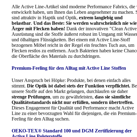
Alle Active Line-Artikel sind moderne Performance Fabrics, die 
entwickelt haben, um Ihnen das Leben angenehmer zu machen. 
sind attraktiv in Haptik und Optik,
extrem langlebig und
belastbar
.
Und das Beste: Sie werden wahrscheinlich nie wi
Ärger mit Flecken haben!
Dank der innovativen "Clean Active
Ausrüstung sind die Stoffe äußerst robust im Umgang mit Wasse
und ölhaltigen Flüssigkeiten. Bei einem mit Active Line-Stoff
bezogenen Möbel reicht in der Regel ein feuchtes Tuch aus, um
Flecken restlos zu entfernen. Auch Bakterien haben keine Chanc
die Oberfläche des Materials zu durchdringen.
Premium-Feeling für den Alltag mit Active Line Stoffen
Unser Anspruch bei Höpke: Produkte, bei denen einfach alles
stimmt.
Die Optik ist dabei stets der Funktion verpflichtet.
Be
unsere Stoffe auf den Markt gelangen, durchlaufen sie daher
strenge Prüfungen
, um zu gewährleisten,
dass sie sämtliche
Qualitätsstandards nicht nur erfüllen, sondern übertreffen.
Dieses Engagement für Qualität und Performance macht Active
Line zu einer bevorzugten Wahl für diejenigen, die ein Premium-
Feeling für den Alltag suchen.
OEKO-TEX® Standard 100 und DGM Zertifizierung der
Active Line Polsterstoffe