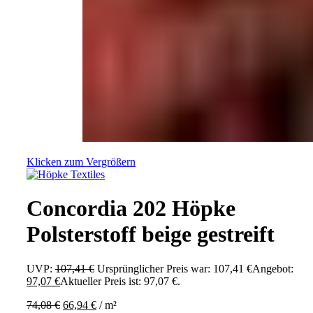
Klicken zum Vergrößern
Concordia 202 Höpke
Polsterstoff beige gestreift
UVP:
107,41
€
Ursprünglicher Preis war: 107,41 €
Angebot:
97,07
€
Aktueller Preis ist: 97,07 €.
74,08
€
66,94
€
/
m²