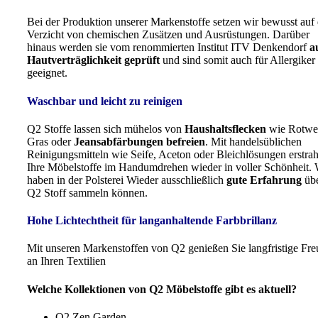
Bei der Produktion unserer Markenstoffe setzen wir bewusst auf
Verzicht von chemischen Zusätzen und Ausrüstungen. Darüber
hinaus werden sie vom renommierten Institut ITV Denkendorf
a
Hautverträglichkeit geprüft
und sind somit auch für Allergiker
geeignet.
Waschbar und leicht zu reinigen
Q2 Stoffe lassen sich mühelos von
Haushaltsflecken
wie Rotwe
Gras oder
Jeansabfärbungen befreien
. Mit handelsüblichen
Reinigungsmitteln wie Seife, Aceton oder Bleichlösungen erstra
Ihre Möbelstoffe im Handumdrehen wieder in voller Schönheit. 
haben in der Polsterei Wieder ausschließlich
gute Erfahrung
üb
Q2 Stoff sammeln können.
Hohe Lichtechtheit für langanhaltende Farbbrillanz
Mit unseren Markenstoffen von Q2 genießen Sie langfristige Fr
an Ihren Textilien
Welche Kollektionen von Q2 Möbelstoffe gibt es aktuell?
Q2 Zen Garden