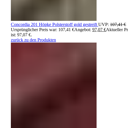
Concordia 201 Höpke Polsterstoff gold gestreift
UVP:
107,41
€
Ursprünglicher Preis war: 107,41 €
Angebot:
97,07
€
Aktueller Pr
ist: 97,07 €.
zurück zu den Produkten