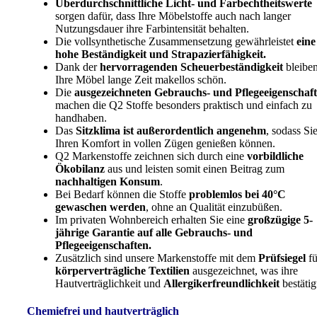
Überdurchschnittliche Licht- und Farbechtheitswerte
sorgen dafür, dass Ihre Möbelstoffe auch nach langer
Nutzungsdauer ihre Farbintensität behalten.
Die vollsynthetische Zusammensetzung gewährleistet
eine
hohe Beständigkeit und Strapazierfähigkeit.
Dank der
hervorragenden Scheuerbeständigkeit
bleibe
Ihre Möbel lange Zeit makellos schön.
Die
ausgezeichneten Gebrauchs- und Pflegeeigenschaf
machen die Q2 Stoffe besonders praktisch und einfach zu
handhaben.
Das
Sitzklima ist außerordentlich angenehm
, sodass Si
Ihren Komfort in vollen Zügen genießen können.
Q2 Markenstoffe zeichnen sich durch eine
vorbildliche
Ökobilanz
aus und leisten somit einen Beitrag zum
nachhaltigen Konsum
.
Bei Bedarf können die Stoffe
problemlos bei 40°C
gewaschen werden
, ohne an Qualität einzubüßen.
Im privaten Wohnbereich erhalten Sie eine
großzügige 5-
jährige Garantie auf alle Gebrauchs- und
Pflegeeigenschaften.
Zusätzlich sind unsere Markenstoffe mit dem
Prüfsiegel
fü
körperverträgliche Textilien
ausgezeichnet, was ihre
Hautverträglichkeit und
Allergikerfreundlichkeit
bestätig
Chemiefrei und hautverträglich