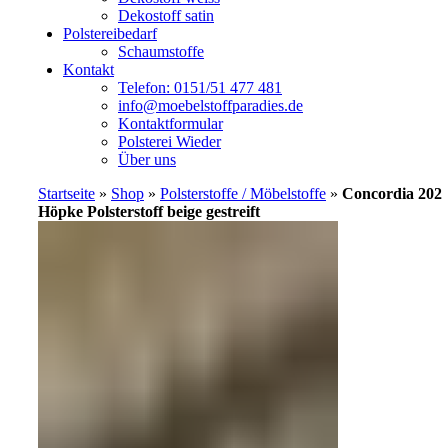
Dekostoff satin
Polstereibedarf
Schaumstoffe
Kontakt
Telefon: 0151/51 477 481
info@moebelstoffparadies.de
Kontaktformular
Polsterei Wieder
Über uns
Startseite
»
Shop
»
Polsterstoffe / Möbelstoffe
»
Concordia 202
Höpke Polsterstoff beige gestreift