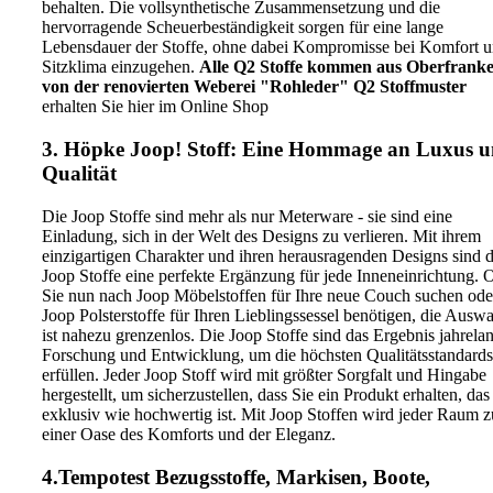
behalten. Die vollsynthetische Zusammensetzung und die
hervorragende Scheuerbeständigkeit sorgen für eine lange
Lebensdauer der Stoffe, ohne dabei Kompromisse bei Komfort 
Sitzklima einzugehen.
Alle Q2 Stoffe kommen aus Oberfrank
von der renovierten Weberei "Rohleder"
Q2 Stoffmuster
erhalten Sie hier im Online Shop
3. Höpke Joop! Stoff: Eine Hommage an Luxus 
Qualität
Die Joop Stoffe sind mehr als nur Meterware - sie sind eine
Einladung, sich in der Welt des Designs zu verlieren. Mit ihrem
einzigartigen Charakter und ihren herausragenden Designs sind d
Joop Stoffe eine perfekte Ergänzung für jede Inneneinrichtung. 
Sie nun nach Joop Möbelstoffen für Ihre neue Couch suchen ode
Joop Polsterstoffe für Ihren Lieblingssessel benötigen, die Ausw
ist nahezu grenzenlos. Die Joop Stoffe sind das Ergebnis jahrela
Forschung und Entwicklung, um die höchsten Qualitätsstandards
erfüllen. Jeder Joop Stoff wird mit größter Sorgfalt und Hingabe
hergestellt, um sicherzustellen, dass Sie ein Produkt erhalten, das
exklusiv wie hochwertig ist. Mit Joop Stoffen wird jeder Raum z
einer Oase des Komforts und der Eleganz.
4.Tempotest Bezugsstoffe, Markisen, Boote,