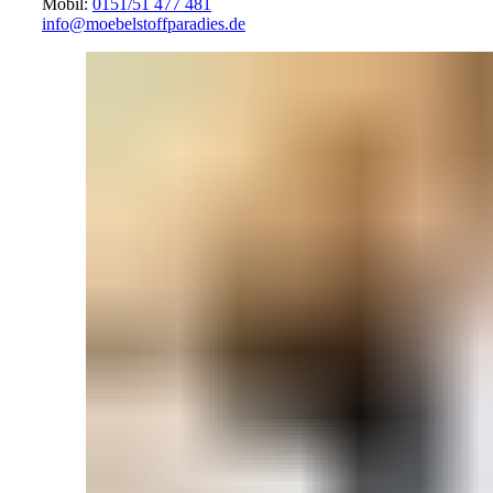
Mobil:
0151/51 477 481
info@moebelstoffparadies.de