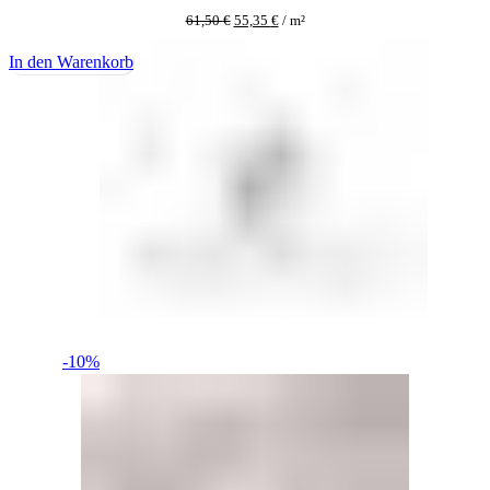
61,50
€
55,35
€
/
m²
In den Warenkorb
-10%