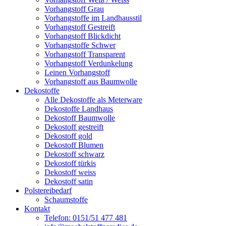
Vorhangstoff Grau
Vorhangstoffe im Landhausstil
Vorhangstoff Gestreift
Vorhangstoff Blickdicht
Vorhangstoffe Schwer
Vorhangstoff Transparent
Vorhangstoff Verdunkelung
Leinen Vorhangstoff
Vorhangstoff aus Baumwolle
Dekostoffe
Alle Dekostoffe als Meterware
Dekostoffe Landhaus
Dekostoff Baumwolle
Dekostoff gestreift
Dekostoff gold
Dekostoff Blumen
Dekostoff schwarz
Dekostoff türkis
Dekostoff weiss
Dekostoff satin
Polstereibedarf
Schaumstoffe
Kontakt
Telefon: 0151/51 477 481