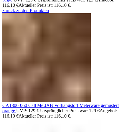
116,10
€
Aktueller Preis ist: 116,10 €.
zurück zu den Produkten
CA1806-060 Call Me JAB Vorhangstoff Meterware gemustert
orange
UVP:
129
€
Ursprünglicher Preis war: 129 €
Angebot:
116,10
€
Aktueller Preis ist: 116,10 €.