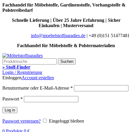
Fachhandel für Möbelstoffe, Gardinenstoffe, Vorhangstoffe &
Polstereibedarf
Schnelle Lieferung | Über 25 Jahre Erfahrung | Sicher
Einkaufen | Musterversand
info@moebelstoffparadies.de
| +49 (0)151 51477481
Fachhandel für Möbelstoffe & Polstermaterialien
Suchen
» Stoff-Finder
Login / Registrierung
Einloggen
Account erstellen
Benutzername oder E-Mail-Adresse
*
Passwort
*
Log in
Passwort vergessen?
Eingeloggt bleiben
0
Produkte
0
€