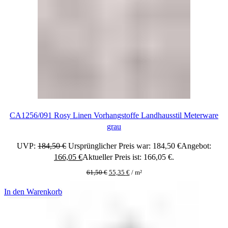
CA1256/091 Rosy Linen Vorhangstoffe Landhausstil Meterware
grau
UVP:
184,50
€
Ursprünglicher Preis war: 184,50 €
Angebot:
166,05
€
Aktueller Preis ist: 166,05 €.
61,50
€
55,35
€
/
m²
In den Warenkorb