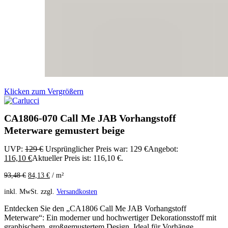
Klicken zum Vergrößern
CA1806-070 Call Me JAB Vorhangstoff
Meterware gemustert beige
UVP:
129
€
Ursprünglicher Preis war: 129 €
Angebot:
116,10
€
Aktueller Preis ist: 116,10 €.
93,48
€
84,13
€
/
m²
inkl. MwSt.
zzgl.
Versandkosten
Entdecken Sie den „CA1806 Call Me JAB Vorhangstoff
Meterware“: Ein moderner und hochwertiger Dekorationsstoff mit
graphischem, großgemustertem Design. Ideal für Vorhänge,