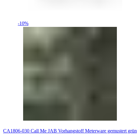
-10%
CA1806-030 Call Me JAB Vorhangstoff Meterware gemustert grün