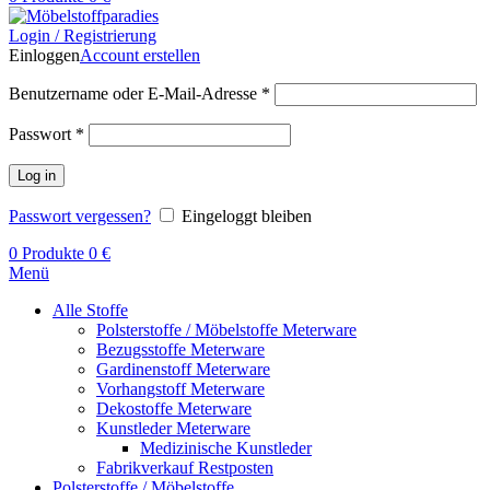
Login / Registrierung
Einloggen
Account erstellen
Benutzername oder E-Mail-Adresse
*
Passwort
*
Log in
Passwort vergessen?
Eingeloggt bleiben
0
Produkte
0
€
Menü
Alle Stoffe
Polsterstoffe / Möbelstoffe Meterware
Bezugsstoffe Meterware
Gardinenstoff Meterware
Vorhangstoff Meterware
Dekostoffe Meterware
Kunstleder Meterware
Medizinische Kunstleder
Fabrikverkauf Restposten
Polsterstoffe / Möbelstoffe