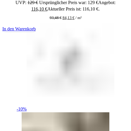
UVP:
129
€
Ursprünglicher Preis war: 129 €
Angebot:
116,10
€
Aktueller Preis ist: 116,10 €.
93,48
€
84,13
€
/
m²
In den Warenkorb
-10%