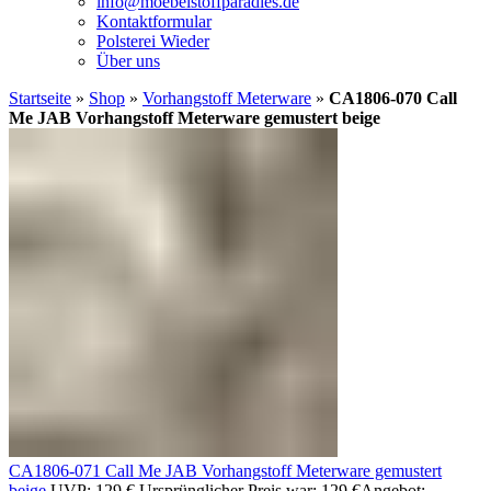
info@moebelstoffparadies.de
Kontaktformular
Polsterei Wieder
Über uns
Startseite
»
Shop
»
Vorhangstoff Meterware
»
CA1806-070 Call
Me JAB Vorhangstoff Meterware gemustert beige
CA1806-071 Call Me JAB Vorhangstoff Meterware gemustert
beige
UVP:
129
€
Ursprünglicher Preis war: 129 €
Angebot: