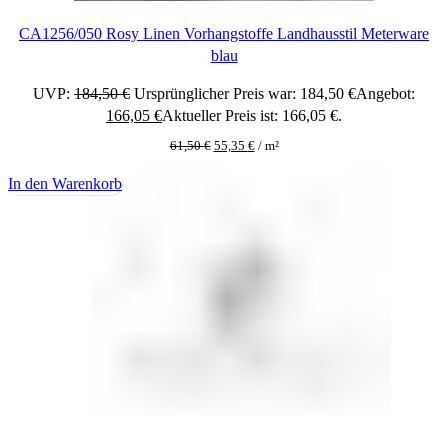
CA1256/050 Rosy Linen Vorhangstoffe Landhausstil Meterware
blau
UVP:
184,50
€
Ursprünglicher Preis war: 184,50 €
Angebot:
166,05
€
Aktueller Preis ist: 166,05 €.
61,50
€
55,35
€
/
m²
In den Warenkorb