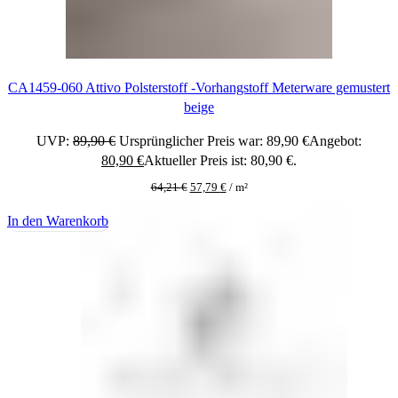
CA1459-060 Attivo Polsterstoff -Vorhangstoff Meterware gemustert
beige
UVP:
89,90
€
Ursprünglicher Preis war: 89,90 €
Angebot:
80,90
€
Aktueller Preis ist: 80,90 €.
64,21
€
57,79
€
/
m²
In den Warenkorb