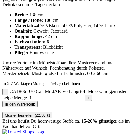
Dekokissen oder Tagesdecken.
Breite:
138 cm
Länge / Höhe:
100 cm
Material:
44 % Viskose, 42 % Polyester, 14 % Lurex
Qualität:
Gewebt, Jacquard
Rapportlänge:
42 cm
Farbvarianten:
6
Transparenz:
Blickdicht
Pflege:
Handwäsche
Unsere Vorteile im Möbelstoffparadies: Musterversand und
Nähservice auf Wunsch. Fachberatung durch Polsterei
Meisterbetrieb. Mustergröße für Leihmuster: 60 x 60 cm.
In 5-7 Werktage (Montag - Freitag) bei Ihnen
CA1806-070 Call Me JAB Vorhangstoff Meterware gemustert
beige Menge
In den Warenkorb
Muster bestellen (
22,50
€
)
Bei uns kaufst Du hochwertige Stoffe ca.
15-20% günstiger
als im
Fachhandel vor Ort!