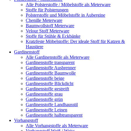
Alle Polsterstoffe / Möbelstoffe als Meterware
Stoffe für Polsterungen
Polsterstoffe und Möbelstoffe in Aubergine
Chenille Meterware
Baumwollstoff Meterware
Velour Stoff Meterware
Stoffe für Stühle & Eckbänke
Kratzfeste Möbelstoffe: Der ideale Stoff für Katzen &
Haustiere
Gardinenstoff
Alle Gardinenstoffe als Meterware
Gardinenstoffe transparent
Gardinenstoffe Ausbrenner
Gardinenstoffe Baumwolle
Gardinenstoffe beige
Gardinenstoffe Blickdicht
Gardinenstoffe gestreift
Gardinenstoffe grau
Gardinenstoffe grün
Gardinenstoffe Landhausstil
Gardinenstoffe Leinen
Gardinenstoffe halbtransparent
Vorhangstoff
Alle Vorhangstoffe als Meterware
Vorhangstoff Weiß / Weiss