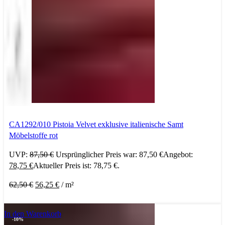
CA1292/010 Pistoia Velvet exklusive italienische Samt
Möbelstoffe rot
UVP:
87,50
€
Ursprünglicher Preis war: 87,50 €
Angebot:
78,75
€
Aktueller Preis ist: 78,75 €.
62,50
€
56,25
€
/
m²
In den Warenkorb
-10%