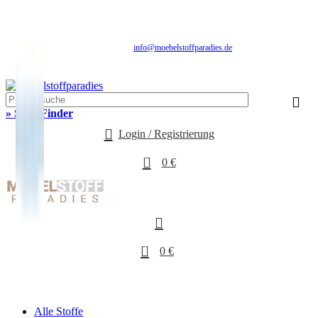
Fachhandel für Möbelstoffe, Gardinenstoffe, Vorhangstoffe & Polstereibedarf
SALE: Aktuelle Stoff-Angebote mit Rabatten
-10%
Schnelle Lieferung | Über 25 Jahre Erfahrung | Sicher Einkaufen | Musterversand
info@moebelstoffparadies.de
| +49 (0)151 51477481
Fachhandel für Möbelstoffe & Polstermaterialien
» Stoff-Finder
Login / Registrierung
0
0
€
0
0
€
Alle Stoffe