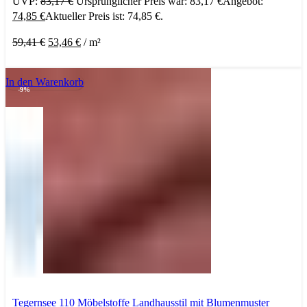
UVP:
83,17
€
Ursprünglicher Preis war: 83,17 €
Angebot:
74,85
€
Aktueller Preis ist: 74,85 €.
59,41
€
53,46
€
/
m²
In den Warenkorb
-9%
Tegernsee 110 Möbelstoffe Landhausstil mit Blumenmuster