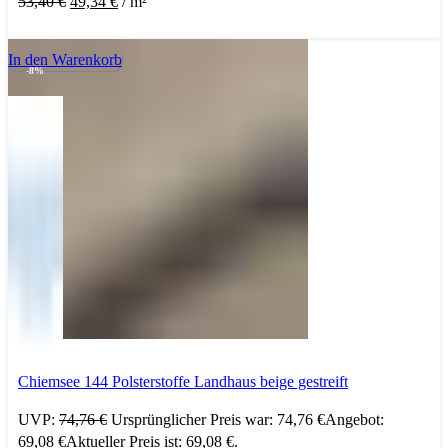
53,40
€
49,34
€
/
m²
In den Warenkorb
-8%
Chiemsee 144 Polsterstoffe Landhaus beige gestreift
UVP:
74,76
€
Ursprünglicher Preis war: 74,76 €
Angebot:
69,08
€
Aktueller Preis ist: 69,08 €.