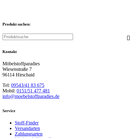
Produkt suchen:
Kontakt
Möbelstoffparadies
Wiesenstraße 7
96114 Hirschaid
Tel:
09543/41 83 675
Mobil:
0151/51 477 481
info@moebelstoffparadies.de
Service
Stoff-Finder
Versandarten
Zahlungsarten