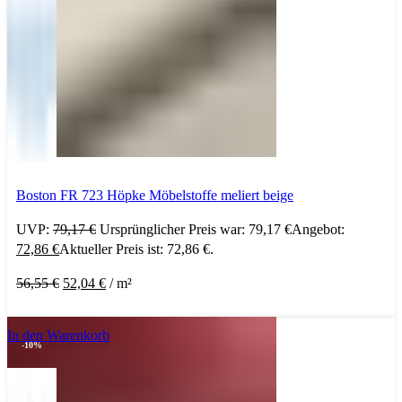
Boston FR 723 Höpke Möbelstoffe meliert beige
UVP:
79,17
€
Ursprünglicher Preis war: 79,17 €
Angebot:
72,86
€
Aktueller Preis ist: 72,86 €.
56,55
€
52,04
€
/
m²
In den Warenkorb
-10%