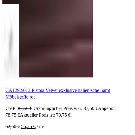
CA1292/013 Pistoia Velvet exklusive italienische Samt
Möbelstoffe rot
UVP:
87,50
€
Ursprünglicher Preis war: 87,50 €
Angebot:
78,75
€
Aktueller Preis ist: 78,75 €.
62,50
€
56,25
€
/
m²