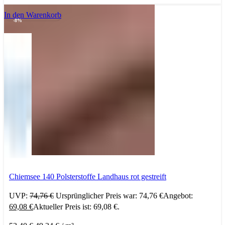
In den Warenkorb
-8%
Chiemsee 140 Polsterstoffe Landhaus rot gestreift
UVP:
74,76
€
Ursprünglicher Preis war: 74,76 €
Angebot:
69,08
€
Aktueller Preis ist: 69,08 €.