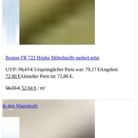
Boston FR 722 Höpke Möbelstoffe meliert grün
UVP:
79,17
€
Ursprünglicher Preis war: 79,17 €
Angebot:
72,86
€
Aktueller Preis ist: 72,86 €.
56,55
€
52,04
€
/
m²
In den Warenkorb
-8%