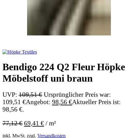
Bendigo 224 Q2 Fleur Höpke
Möbelstoff uni braun
UVP:
109,51
€
Ursprünglicher Preis war:
109,51 €
Angebot:
98,56
€
Aktueller Preis ist:
98,56 €.
77,12
€
69,41
€
/
m²
inkl. MwSt.
zzgl.
Versandkosten