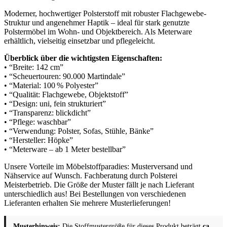
Moderner, hochwertiger Polsterstoff mit robuster Flachgewebe-
Struktur und angenehmer Haptik – ideal für stark genutzte
Polstermöbel im Wohn- und Objektbereich. Als Meterware
erhältlich, vielseitig einsetzbar und pflegeleicht.
Überblick über die wichtigsten Eigenschaften:
• “Breite: 142 cm”
• “Scheuertouren: 90.000 Martindale”
• “Material: 100 % Polyester”
• “Qualität: Flachgewebe, Objektstoff”
• “Design: uni, fein strukturiert”
• “Transparenz: blickdicht”
• “Pflege: waschbar”
• “Verwendung: Polster, Sofas, Stühle, Bänke”
• “Hersteller: Höpke”
• “Meterware – ab 1 Meter bestellbar”
Unsere Vorteile im Möbelstoffparadies: Musterversand und
Nähservice auf Wunsch. Fachberatung durch Polsterei
Meisterbetrieb. Die Größe der Muster fällt je nach Lieferant
unterschiedlich aus! Bei Bestellungen von verschiedenen
Lieferanten erhalten Sie mehrere Musterlieferungen!
Musterhinweis:
Die Stoffmustergröße für dieses Produkt beträgt
ca.