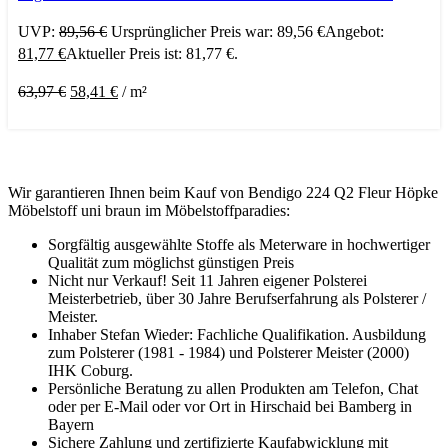
UVP:
89,56
€
Ursprünglicher Preis war: 89,56 €
Angebot:
81,77
€
Aktueller Preis ist: 81,77 €.
63,97
€
58,41
€
/
m²
Wir garantieren Ihnen beim Kauf von Bendigo 224 Q2 Fleur Höpke
Möbelstoff uni braun im Möbelstoffparadies:
Sorgfältig ausgewählte Stoffe als Meterware in hochwertiger
Qualität zum möglichst günstigen Preis
Nicht nur Verkauf! Seit 11 Jahren eigener Polsterei
Meisterbetrieb, über 30 Jahre Berufserfahrung als Polsterer /
Meister.
Inhaber Stefan Wieder: Fachliche Qualifikation. Ausbildung
zum Polsterer (1981 - 1984) und Polsterer Meister (2000)
IHK Coburg.
Persönliche Beratung zu allen Produkten am Telefon, Chat
oder per E-Mail oder vor Ort in Hirschaid bei Bamberg in
Bayern
Sichere Zahlung und zertifizierte Kaufabwicklung mit