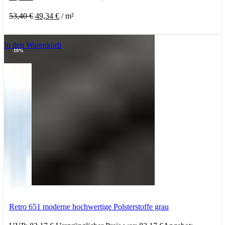
53,40
€
49,34
€
/
m²
In den Warenkorb
-10%
Retro 651 moderne hochwertige Polsterstoffe grau