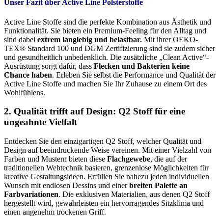
Unser Fazit über Active Line Polsterstoffe
Active Line Stoffe sind die perfekte Kombination aus Ästhetik und
Funktionalität. Sie bieten ein Premium-Feeling für den Alltag und
sind dabei
extrem langlebig und belastbar.
Mit ihrer OEKO-
TEX® Standard 100 und DGM Zertifizierung sind sie zudem sicher
und gesundheitlich unbedenklich. Die zusätzliche „Clean Active“-
Ausrüstung sorgt dafür, dass
Flecken und Bakterien keine
Chance haben
. Erleben Sie selbst die Performance und Qualität der
Active Line Stoffe und machen Sie Ihr Zuhause zu einem Ort des
Wohlfühlens.
2. Qualität trifft auf Design: Q2 Stoff für eine
ungeahnte Vielfalt
Entdecken Sie den einzigartigen Q2 Stoff, welcher Qualität und
Design auf beeindruckende Weise vereinen. Mit einer Vielzahl von
Farben und Mustern bieten diese
Flachgewebe
, die auf der
traditionellen Webtechnik basieren, grenzenlose Möglichkeiten für
kreative Gestaltungsideen. Erfüllen Sie nahezu jeden individuellen
Wunsch mit endlosen Dessins und einer
breiten Palette an
Farbvariationen
. Die exklusiven Materialien, aus denen Q2 Stoff
hergestellt wird, gewährleisten ein hervorragendes Sitzklima und
einen angenehm trockenen Griff.