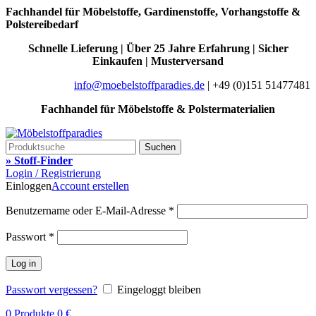
Fachhandel für Möbelstoffe, Gardinenstoffe, Vorhangstoffe &
Polstereibedarf
Schnelle Lieferung | Über 25 Jahre Erfahrung | Sicher
Einkaufen | Musterversand
info@moebelstoffparadies.de
| +49 (0)151 51477481
Fachhandel für Möbelstoffe & Polstermaterialien
Suchen
» Stoff-Finder
Login / Registrierung
Einloggen
Account erstellen
Benutzername oder E-Mail-Adresse
*
Passwort
*
Log in
Passwort vergessen?
Eingeloggt bleiben
0
Produkte
0
€