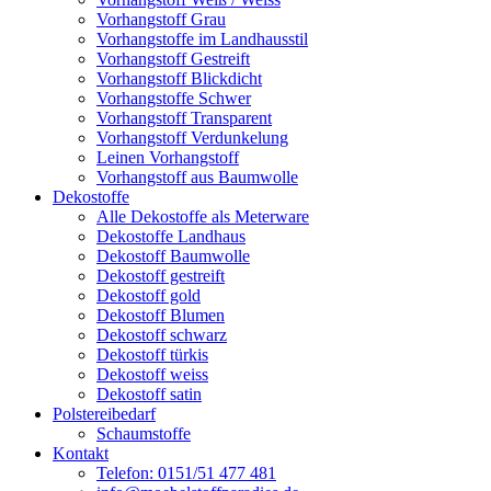
Vorhangstoff Grau
Vorhangstoffe im Landhausstil
Vorhangstoff Gestreift
Vorhangstoff Blickdicht
Vorhangstoffe Schwer
Vorhangstoff Transparent
Vorhangstoff Verdunkelung
Leinen Vorhangstoff
Vorhangstoff aus Baumwolle
Dekostoffe
Alle Dekostoffe als Meterware
Dekostoffe Landhaus
Dekostoff Baumwolle
Dekostoff gestreift
Dekostoff gold
Dekostoff Blumen
Dekostoff schwarz
Dekostoff türkis
Dekostoff weiss
Dekostoff satin
Polstereibedarf
Schaumstoffe
Kontakt
Telefon: 0151/51 477 481