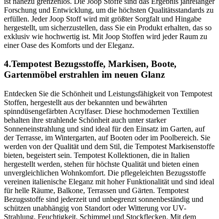
ist nahezu grenzenlos. Die Joop Stoffe sind das Ergebnis jahrelanger
Forschung und Entwicklung, um die höchsten Qualitätsstandards zu
erfüllen. Jeder Joop Stoff wird mit größter Sorgfalt und Hingabe
hergestellt, um sicherzustellen, dass Sie ein Produkt erhalten, das so
exklusiv wie hochwertig ist. Mit Joop Stoffen wird jeder Raum zu
einer Oase des Komforts und der Eleganz.
4.Tempotest Bezugsstoffe, Markisen, Boote,
Gartenmöbel erstrahlen im neuen Glanz
Entdecken Sie die Schönheit und Leistungsfähigkeit von Tempotest
Stoffen, hergestellt aus der bekannten und bewährten
spinndüsengefärbten Acrylfaser. Diese hochmodernen Textilien
behalten ihre strahlende Schönheit auch unter starker
Sonneneinstrahlung und sind ideal für den Einsatz im Garten, auf
der Terrasse, im Wintergarten, auf Booten oder im Poolbereich. Sie
werden von der Qualität und dem Stil, die Tempotest Markisenstoffe
bieten, begeistert sein. Tempotest Kollektionen, die in Italien
hergestellt werden, stehen für höchste Qualität und bieten einen
unvergleichlichen Wohnkomfort. Die pflegeleichten Bezugsstoffe
vereinen italienische Eleganz mit hoher Funktionalität und sind ideal
für helle Räume, Balkone, Terrassen und Gärten. Tempotest
Bezugsstoffe sind jederzeit und unbegrenzt sonnenbeständig und
schützen unabhängig von Standort oder Witterung vor UV-
Strahlung, Feuchtigkeit, Schimmel und Stockflecken. Mit dem