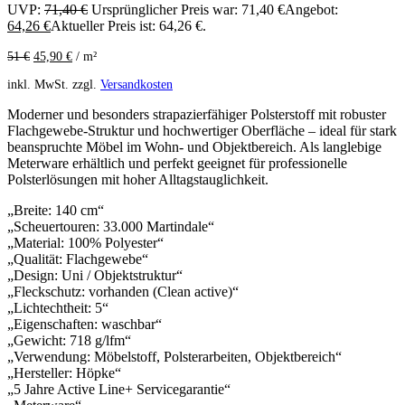
UVP:
71,40
€
Ursprünglicher Preis war: 71,40 €
Angebot:
64,26
€
Aktueller Preis ist: 64,26 €.
51
€
45,90
€
/
m²
inkl. MwSt.
zzgl.
Versandkosten
Moderner und besonders strapazierfähiger Polsterstoff mit robuster
Flachgewebe-Struktur und hochwertiger Oberfläche – ideal für stark
beanspruchte Möbel im Wohn- und Objektbereich. Als langlebige
Meterware erhältlich und perfekt geeignet für professionelle
Polsterlösungen mit hoher Alltagstauglichkeit.
„Breite: 140 cm“
„Scheuertouren: 33.000 Martindale“
„Material: 100% Polyester“
„Qualität: Flachgewebe“
„Design: Uni / Objektstruktur“
„Fleckschutz: vorhanden (Clean active)“
„Lichtechtheit: 5“
„Eigenschaften: waschbar“
„Gewicht: 718 g/lfm“
„Verwendung: Möbelstoff, Polsterarbeiten, Objektbereich“
„Hersteller: Höpke“
„5 Jahre Active Line+ Servicegarantie“