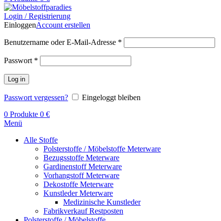
Login / Registrierung
Einloggen
Account erstellen
Benutzername oder E-Mail-Adresse
*
Passwort
*
Log in
Passwort vergessen?
Eingeloggt bleiben
0
Produkte
0
€
Menü
Alle Stoffe
Polsterstoffe / Möbelstoffe Meterware
Bezugsstoffe Meterware
Gardinenstoff Meterware
Vorhangstoff Meterware
Dekostoffe Meterware
Kunstleder Meterware
Medizinische Kunstleder
Fabrikverkauf Restposten
Polsterstoffe / Möbelstoffe