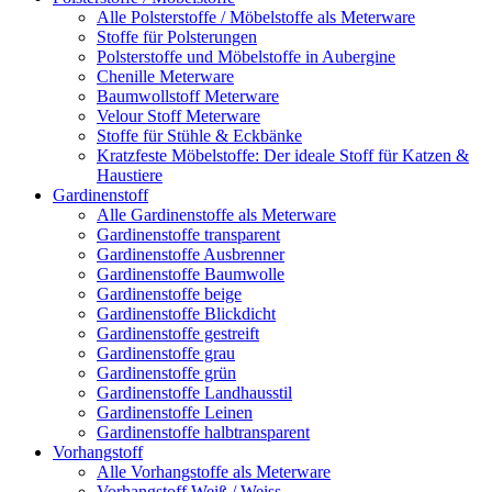
Alle Polsterstoffe / Möbelstoffe als Meterware
Stoffe für Polsterungen
Polsterstoffe und Möbelstoffe in Aubergine
Chenille Meterware
Baumwollstoff Meterware
Velour Stoff Meterware
Stoffe für Stühle & Eckbänke
Kratzfeste Möbelstoffe: Der ideale Stoff für Katzen &
Haustiere
Gardinenstoff
Alle Gardinenstoffe als Meterware
Gardinenstoffe transparent
Gardinenstoffe Ausbrenner
Gardinenstoffe Baumwolle
Gardinenstoffe beige
Gardinenstoffe Blickdicht
Gardinenstoffe gestreift
Gardinenstoffe grau
Gardinenstoffe grün
Gardinenstoffe Landhausstil
Gardinenstoffe Leinen
Gardinenstoffe halbtransparent
Vorhangstoff
Alle Vorhangstoffe als Meterware
Vorhangstoff Weiß / Weiss