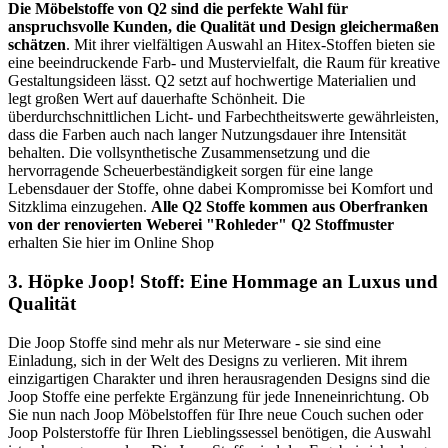
Die Möbelstoffe von Q2 sind die perfekte Wahl für
anspruchsvolle Kunden, die Qualität und Design gleichermaßen
schätzen
. Mit ihrer vielfältigen Auswahl an Hitex-Stoffen bieten sie
eine beeindruckende Farb- und Mustervielfalt, die Raum für kreative
Gestaltungsideen lässt. Q2 setzt auf hochwertige Materialien und
legt großen Wert auf dauerhafte Schönheit. Die
überdurchschnittlichen Licht- und Farbechtheitswerte gewährleisten,
dass die Farben auch nach langer Nutzungsdauer ihre Intensität
behalten. Die vollsynthetische Zusammensetzung und die
hervorragende Scheuerbeständigkeit sorgen für eine lange
Lebensdauer der Stoffe, ohne dabei Kompromisse bei Komfort und
Sitzklima einzugehen.
Alle Q2 Stoffe kommen aus Oberfranken
von der renovierten Weberei "Rohleder"
Q2 Stoffmuster
erhalten Sie hier im Online Shop
3. Höpke Joop! Stoff: Eine Hommage an Luxus und
Qualität
Die Joop Stoffe sind mehr als nur Meterware - sie sind eine
Einladung, sich in der Welt des Designs zu verlieren. Mit ihrem
einzigartigen Charakter und ihren herausragenden Designs sind die
Joop Stoffe eine perfekte Ergänzung für jede Inneneinrichtung. Ob
Sie nun nach Joop Möbelstoffen für Ihre neue Couch suchen oder
Joop Polsterstoffe für Ihren Lieblingssessel benötigen, die Auswahl