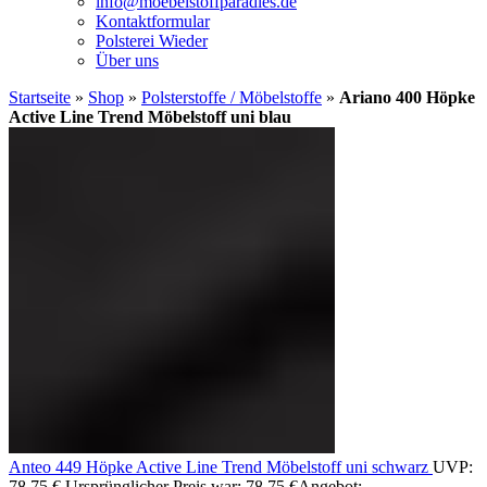
info@moebelstoffparadies.de
Kontaktformular
Polsterei Wieder
Über uns
Startseite
»
Shop
»
Polsterstoffe / Möbelstoffe
»
Ariano 400 Höpke
Active Line Trend Möbelstoff uni blau
Anteo 449 Höpke Active Line Trend Möbelstoff uni schwarz
UVP:
78,75
€
Ursprünglicher Preis war: 78,75 €
Angebot: