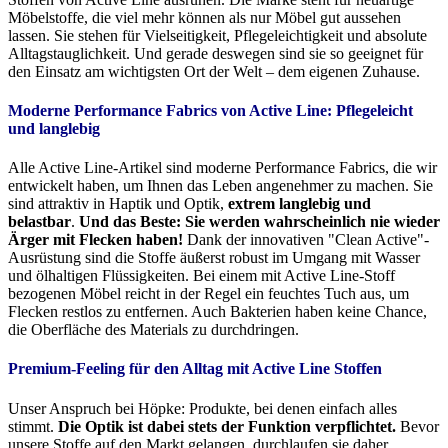
Möbelstoffe, die viel mehr können als nur Möbel gut aussehen
lassen. Sie stehen für Vielseitigkeit, Pflegeleichtigkeit und absolute
Alltagstauglichkeit. Und gerade deswegen sind sie so geeignet für
den Einsatz am wichtigsten Ort der Welt – dem eigenen Zuhause.
Moderne Performance Fabrics von Active Line:
Pflegeleicht
und langlebig
Alle Active Line-Artikel sind moderne Performance Fabrics, die wir
entwickelt haben, um Ihnen das Leben angenehmer zu machen. Sie
sind attraktiv in Haptik und Optik,
extrem langlebig und
belastbar
.
Und das Beste: Sie werden wahrscheinlich nie wieder
Ärger mit Flecken haben!
Dank der innovativen "Clean Active"-
Ausrüstung sind die Stoffe äußerst robust im Umgang mit Wasser
und ölhaltigen Flüssigkeiten. Bei einem mit Active Line-Stoff
bezogenen Möbel reicht in der Regel ein feuchtes Tuch aus, um
Flecken restlos zu entfernen. Auch Bakterien haben keine Chance,
die Oberfläche des Materials zu durchdringen.
Premium-Feeling für den Alltag mit Active Line Stoffen
Unser Anspruch bei Höpke: Produkte, bei denen einfach alles
stimmt.
Die Optik ist dabei stets der Funktion verpflichtet.
Bevor
unsere Stoffe auf den Markt gelangen, durchlaufen sie daher