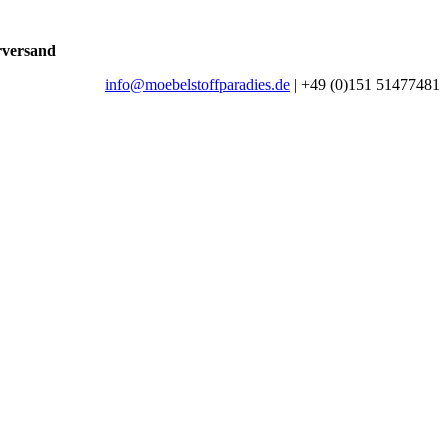
rversand
info@moebelstoffparadies.de
| +49 (0)151 51477481