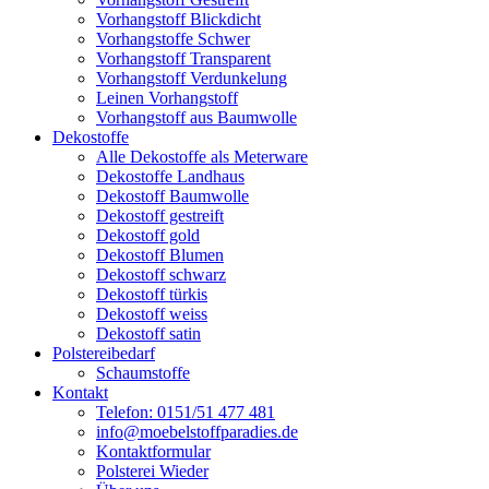
Vorhangstoff Blickdicht
Vorhangstoffe Schwer
Vorhangstoff Transparent
Vorhangstoff Verdunkelung
Leinen Vorhangstoff
Vorhangstoff aus Baumwolle
Dekostoffe
Alle Dekostoffe als Meterware
Dekostoffe Landhaus
Dekostoff Baumwolle
Dekostoff gestreift
Dekostoff gold
Dekostoff Blumen
Dekostoff schwarz
Dekostoff türkis
Dekostoff weiss
Dekostoff satin
Polstereibedarf
Schaumstoffe
Kontakt
Telefon: 0151/51 477 481
info@moebelstoffparadies.de
Kontaktformular
Polsterei Wieder