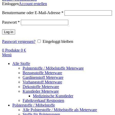
Einloggen
Account erstellen
Benutzername oder E-Mail-Adresse
*
Passwort
*
Log in
Passwort vergessen?
Eingeloggt bleiben
0
Produkte
0
€
Menü
Alle Stoffe
Polsterstoffe / Möbelstoffe Meterware
Bezugsstoffe Meterware
Gardinenstoff Meterware
Vorhangstoff Meterware
Dekostoffe Meterware
Kunstleder Meterware
Medizinische Kunstleder
Fabrikverkauf Restposten
Polsterstoffe / Möbelstoffe
Alle Polsterstoffe / Möbelstoffe als Meterware
Stoffe für Polsterungen