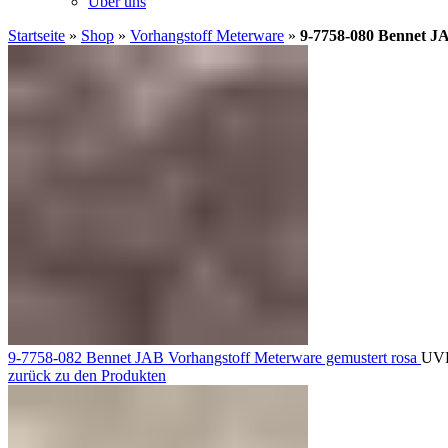
Über uns
Startseite
»
Shop
»
Vorhangstoff Meterware
»
9-7758-080 Bennet JA
9-7758-082 Bennet JAB Vorhangstoff Meterware gemustert rosa
UV
zurück zu den Produkten