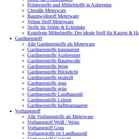
Polsterstoffe und Möbelstoffe in Aubergine
Chenille Meterware
Baumwollstoff Meterware
Velour Stoff Meterware
Stoffe für Stühle & Eckbänke
Kratzfeste Möbelstoffe: Der ideale Stoff für Katzen & Ha
Gardinenstoff
Alle Gardinenstoffe als Meterware
Gardinenstoffe transparent
Gardinenstoffe Ausbrenner
Gardinenstoffe Baumwolle
Gardinenstoffe beige
Gardinenstoffe Blickdicht
Gardinenstoffe gestreift
Gardinenstoffe grau
Gardinenstoffe grün
Gardinenstoffe Landhausstil
Gardinenstoffe Leinen
Gardinenstoffe halbtransparent
Vorhangstoff
Alle Vorhangstoffe als Meterware
Vorhangstoff Weiß / Weiss
Vorhangstoff Grau
Vorhangstoffe im Landhausstil
Vorhangstoff Gestreift