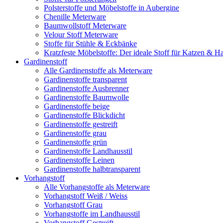
Polsterstoffe und Möbelstoffe in Aubergine
Chenille Meterware
Baumwollstoff Meterware
Velour Stoff Meterware
Stoffe für Stühle & Eckbänke
Kratzfeste Möbelstoffe: Der ideale Stoff für Katzen & Ha
Gardinenstoff
Alle Gardinenstoffe als Meterware
Gardinenstoffe transparent
Gardinenstoffe Ausbrenner
Gardinenstoffe Baumwolle
Gardinenstoffe beige
Gardinenstoffe Blickdicht
Gardinenstoffe gestreift
Gardinenstoffe grau
Gardinenstoffe grün
Gardinenstoffe Landhausstil
Gardinenstoffe Leinen
Gardinenstoffe halbtransparent
Vorhangstoff
Alle Vorhangstoffe als Meterware
Vorhangstoff Weiß / Weiss
Vorhangstoff Grau
Vorhangstoffe im Landhausstil
Vorhangstoff Gestreift