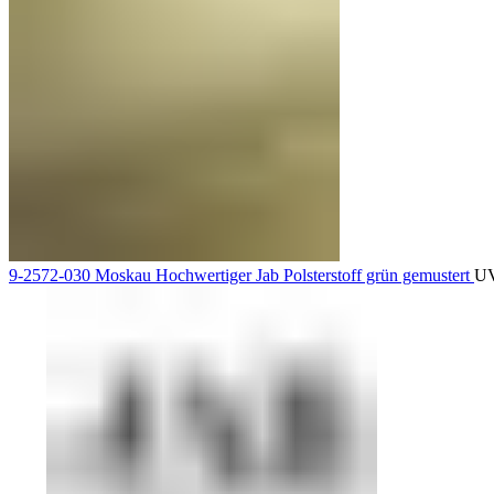
9-2572-030 Moskau Hochwertiger Jab Polsterstoff grün gemustert
U