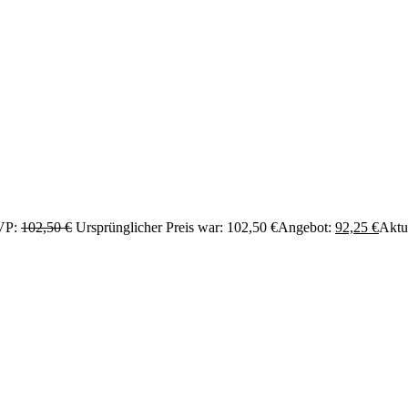
VP:
102,50
€
Ursprünglicher Preis war: 102,50 €
Angebot:
92,25
€
Aktue