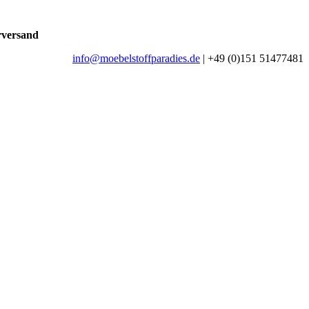
rversand
info@moebelstoffparadies.de
| +49 (0)151 51477481