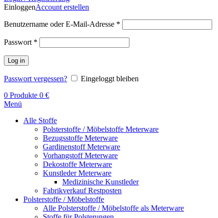
Einloggen
Account erstellen
Benutzername oder E-Mail-Adresse
*
Passwort
*
Log in
Passwort vergessen?
Eingeloggt bleiben
0
Produkte
0
€
Menü
Alle Stoffe
Polsterstoffe / Möbelstoffe Meterware
Bezugsstoffe Meterware
Gardinenstoff Meterware
Vorhangstoff Meterware
Dekostoffe Meterware
Kunstleder Meterware
Medizinische Kunstleder
Fabrikverkauf Restposten
Polsterstoffe / Möbelstoffe
Alle Polsterstoffe / Möbelstoffe als Meterware
Stoffe für Polsterungen