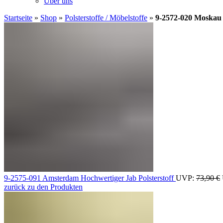
Über uns
Startseite
»
Shop
»
Polsterstoffe / Möbelstoffe
»
9-2572-020 Moskau 
9-2575-091 Amsterdam Hochwertiger Jab Polsterstoff
UVP:
73,90
€
zurück zu den Produkten