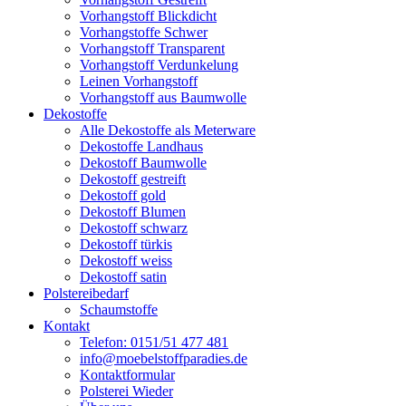
Vorhangstoff Blickdicht
Vorhangstoffe Schwer
Vorhangstoff Transparent
Vorhangstoff Verdunkelung
Leinen Vorhangstoff
Vorhangstoff aus Baumwolle
Dekostoffe
Alle Dekostoffe als Meterware
Dekostoffe Landhaus
Dekostoff Baumwolle
Dekostoff gestreift
Dekostoff gold
Dekostoff Blumen
Dekostoff schwarz
Dekostoff türkis
Dekostoff weiss
Dekostoff satin
Polstereibedarf
Schaumstoffe
Kontakt
Telefon: 0151/51 477 481
info@moebelstoffparadies.de
Kontaktformular
Polsterei Wieder