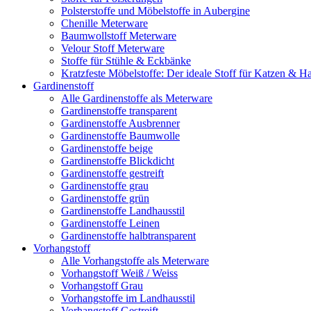
Polsterstoffe und Möbelstoffe in Aubergine
Chenille Meterware
Baumwollstoff Meterware
Velour Stoff Meterware
Stoffe für Stühle & Eckbänke
Kratzfeste Möbelstoffe: Der ideale Stoff für Katzen & Ha
Gardinenstoff
Alle Gardinenstoffe als Meterware
Gardinenstoffe transparent
Gardinenstoffe Ausbrenner
Gardinenstoffe Baumwolle
Gardinenstoffe beige
Gardinenstoffe Blickdicht
Gardinenstoffe gestreift
Gardinenstoffe grau
Gardinenstoffe grün
Gardinenstoffe Landhausstil
Gardinenstoffe Leinen
Gardinenstoffe halbtransparent
Vorhangstoff
Alle Vorhangstoffe als Meterware
Vorhangstoff Weiß / Weiss
Vorhangstoff Grau
Vorhangstoffe im Landhausstil
Vorhangstoff Gestreift