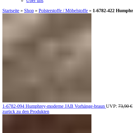
Über uns
Startseite
»
Shop
»
Polsterstoffe / Möbelstoffe
»
1-6782-422 Humph
1-6782-094 Humphrey-moderne JAB Vorhänge-braun
UVP:
73,90
€
zurück zu den Produkten