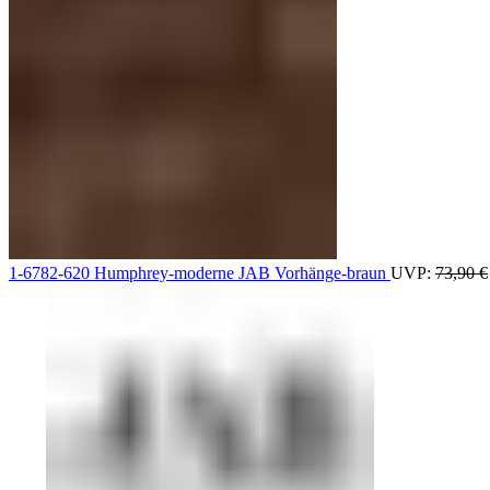
1-6782-620 Humphrey-moderne JAB Vorhänge-braun
UVP:
73,90
€