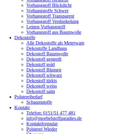
Vorhangstoff Blickdicht
Vorhangstoffe Schwer
Vorhangstoff Transparent
Vorhangstoff Verdunkelung
Leinen Vorhangstoff
Vorhangstoff aus Baumwolle
Dekostoffe
Alle Dekostoffe als Meterware
Dekostoffe Landhaus
Dekostoff Baumwolle
Dekostoff gestreift
Dekostoff gold
Dekostoff Blumen
Dekostoff schwarz
Dekostoff türkis
Dekostoff weiss
Dekostoff satin
Polstereibedarf
Schaumstoffe
Kontakt
Telefon: 0151/51 477 481
info@moebelstoffparadies.de
Kontaktformular
Polsterei Wieder