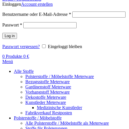
Einloggen
Account erstellen
Benutzername oder E-Mail-Adresse
*
Passwort
*
Log in
Passwort vergessen?
Eingeloggt bleiben
0
Produkte
0
€
Menü
Alle Stoffe
Polsterstoffe / Möbelstoffe Meterware
Bezugsstoffe Meterware
Gardinenstoff Meterware
Vorhangstoff Meterware
Dekostoffe Meterware
Kunstleder Meterware
Medizinische Kunstleder
Fabrikverkauf Restposten
Polsterstoffe / Möbelstoffe
Alle Polsterstoffe / Möbelstoffe als Meterware
Stoffe für Polsterungen