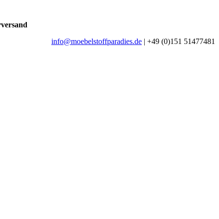
rversand
info@moebelstoffparadies.de
| +49 (0)151 51477481