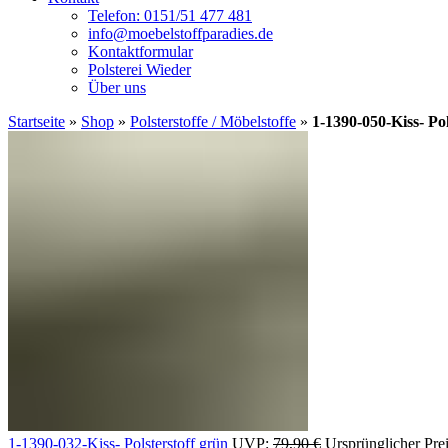
Telefon: 0151/51 477 481
info@moebelstoffparadies.de
Kontaktformular
Polsterei Wieder
Über uns
Startseite
»
Shop
»
Polsterstoffe / Möbelstoffe
»
1-1390-050-Kiss- Pol
1-1390-032-Kiss- Polsterstoff grün
UVP:
79,90
€
Ursprünglicher Pre