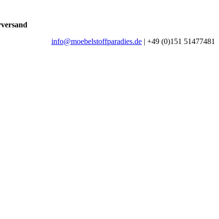
rversand
info@moebelstoffparadies.de
| +49 (0)151 51477481