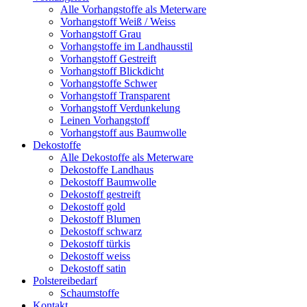
Alle Vorhangstoffe als Meterware
Vorhangstoff Weiß / Weiss
Vorhangstoff Grau
Vorhangstoffe im Landhausstil
Vorhangstoff Gestreift
Vorhangstoff Blickdicht
Vorhangstoffe Schwer
Vorhangstoff Transparent
Vorhangstoff Verdunkelung
Leinen Vorhangstoff
Vorhangstoff aus Baumwolle
Dekostoffe
Alle Dekostoffe als Meterware
Dekostoffe Landhaus
Dekostoff Baumwolle
Dekostoff gestreift
Dekostoff gold
Dekostoff Blumen
Dekostoff schwarz
Dekostoff türkis
Dekostoff weiss
Dekostoff satin
Polstereibedarf
Schaumstoffe
Kontakt