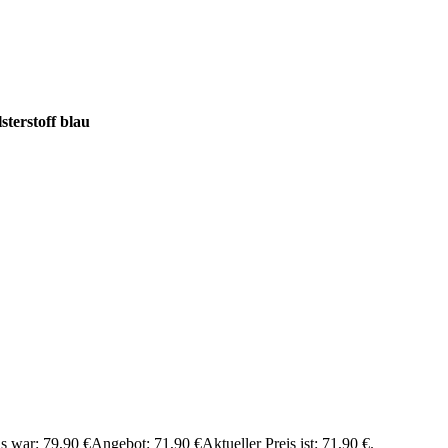
sterstoff blau
is war: 79,90 €
Angebot:
71,90
€
Aktueller Preis ist: 71,90 €.