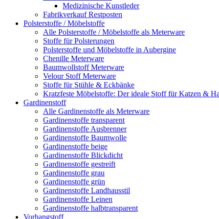
Medizinische Kunstleder
Fabrikverkauf Restposten
Polsterstoffe / Möbelstoffe
Alle Polsterstoffe / Möbelstoffe als Meterware
Stoffe für Polsterungen
Polsterstoffe und Möbelstoffe in Aubergine
Chenille Meterware
Baumwollstoff Meterware
Velour Stoff Meterware
Stoffe für Stühle & Eckbänke
Kratzfeste Möbelstoffe: Der ideale Stoff für Katzen & Ha
Gardinenstoff
Alle Gardinenstoffe als Meterware
Gardinenstoffe transparent
Gardinenstoffe Ausbrenner
Gardinenstoffe Baumwolle
Gardinenstoffe beige
Gardinenstoffe Blickdicht
Gardinenstoffe gestreift
Gardinenstoffe grau
Gardinenstoffe grün
Gardinenstoffe Landhausstil
Gardinenstoffe Leinen
Gardinenstoffe halbtransparent
Vorhangstoff