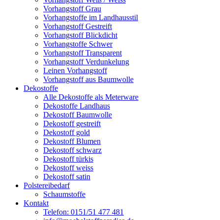
Vorhangstoff Grau
Vorhangstoffe im Landhausstil
Vorhangstoff Gestreift
Vorhangstoff Blickdicht
Vorhangstoffe Schwer
Vorhangstoff Transparent
Vorhangstoff Verdunkelung
Leinen Vorhangstoff
Vorhangstoff aus Baumwolle
Dekostoffe
Alle Dekostoffe als Meterware
Dekostoffe Landhaus
Dekostoff Baumwolle
Dekostoff gestreift
Dekostoff gold
Dekostoff Blumen
Dekostoff schwarz
Dekostoff türkis
Dekostoff weiss
Dekostoff satin
Polstereibedarf
Schaumstoffe
Kontakt
Telefon: 0151/51 477 481