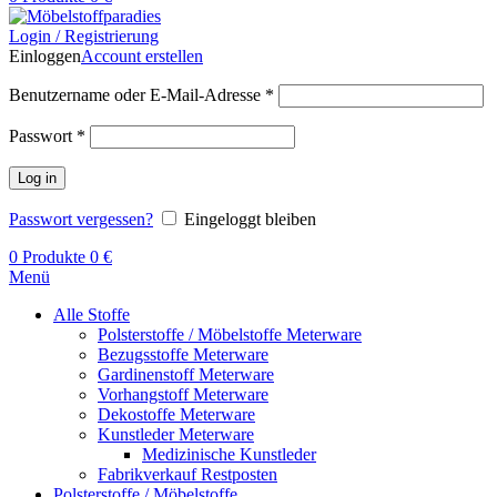
Login / Registrierung
Einloggen
Account erstellen
Benutzername oder E-Mail-Adresse
*
Passwort
*
Log in
Passwort vergessen?
Eingeloggt bleiben
0
Produkte
0
€
Menü
Alle Stoffe
Polsterstoffe / Möbelstoffe Meterware
Bezugsstoffe Meterware
Gardinenstoff Meterware
Vorhangstoff Meterware
Dekostoffe Meterware
Kunstleder Meterware
Medizinische Kunstleder
Fabrikverkauf Restposten
Polsterstoffe / Möbelstoffe