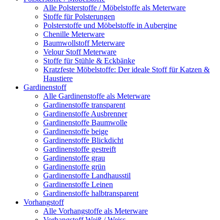
Alle Polsterstoffe / Möbelstoffe als Meterware
Stoffe für Polsterungen
Polsterstoffe und Möbelstoffe in Aubergine
Chenille Meterware
Baumwollstoff Meterware
Velour Stoff Meterware
Stoffe für Stühle & Eckbänke
Kratzfeste Möbelstoffe: Der ideale Stoff für Katzen &
Haustiere
Gardinenstoff
Alle Gardinenstoffe als Meterware
Gardinenstoffe transparent
Gardinenstoffe Ausbrenner
Gardinenstoffe Baumwolle
Gardinenstoffe beige
Gardinenstoffe Blickdicht
Gardinenstoffe gestreift
Gardinenstoffe grau
Gardinenstoffe grün
Gardinenstoffe Landhausstil
Gardinenstoffe Leinen
Gardinenstoffe halbtransparent
Vorhangstoff
Alle Vorhangstoffe als Meterware
Vorhangstoff Weiß / Weiss