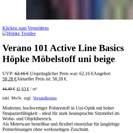
Klicken zum Vergrößern
Verano 101 Active Line Basics
Höpke Möbelstoff uni beige
UVP:
62,16
€
Ursprünglicher Preis war: 62,16 €
Angebot:
58,28
€
Aktueller Preis ist: 58,28 €.
44,40
€
41,63
€
/
m²
inkl. MwSt.
zzgl.
Versandkosten
Moderner, hochwertiger Polsterstoff in Uni-Optik mit hoher
Strapazierfähigkeit – ideal für stark beanspruchte Sitzmöbel im
Wohn- und Objektbereich.
Als Meterware bestellbar und flexibel einsetzbar für langlebige
Polsterlösungen ohne werksseitigen Zuschnitt.