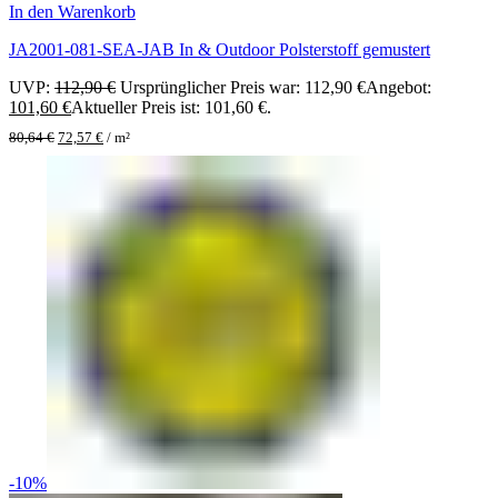
In den Warenkorb
JA2001-081-SEA-JAB In & Outdoor Polsterstoff gemustert
UVP:
112,90
€
Ursprünglicher Preis war: 112,90 €
Angebot:
101,60
€
Aktueller Preis ist: 101,60 €.
80,64
€
72,57
€
/
m²
-10%