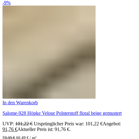
-9%
In den Warenkorb
Salome-928 Höpke Velour Polsterstoff floral beige gemustert
UVP:
101,22
€
Ursprünglicher Preis war: 101,22 €
Angebot:
91,76
€
Aktueller Preis ist: 91,76 €.
73,35
€
66,49
€
/
m²