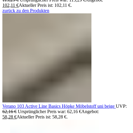
102,11
€
Aktueller Preis ist: 102,11 €.
zurück zu den Produkten
Verano 103 Active Line Basics Höpke Möbelstoff uni beige
UVP:
62,16
€
Ursprünglicher Preis war: 62,16 €
Angebot:
58,28
€
Aktueller Preis ist: 58,28 €.