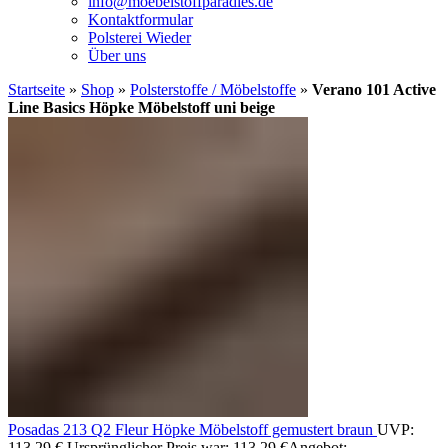
info@moebelstoffparadies.de
Kontaktformular
Polsterei Wieder
Über uns
Startseite
»
Shop
»
Polsterstoffe / Möbelstoffe
»
Verano 101 Active
Line Basics Höpke Möbelstoff uni beige
Posadas 213 Q2 Fleur Höpke Möbelstoff gemustert braun
UVP:
113,29
€
Ursprünglicher Preis war: 113,29 €
Angebot: