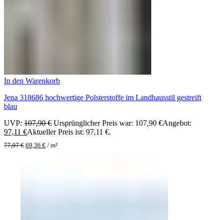
In den Warenkorb
Jena 318686 hochwertige Polsterstoffe im Landhausstil gestreift
blau
UVP:
107,90
€
Ursprünglicher Preis war: 107,90 €
Angebot:
97,11
€
Aktueller Preis ist: 97,11 €.
77,07
€
69,36
€
/
m²