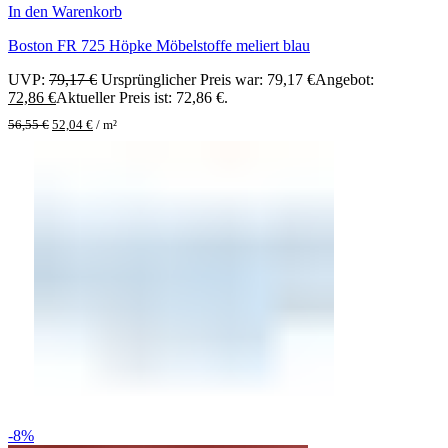
In den Warenkorb
Boston FR 725 Höpke Möbelstoffe meliert blau
UVP:
79,17
€
Ursprünglicher Preis war: 79,17 €
Angebot:
72,86
€
Aktueller Preis ist: 72,86 €.
56,55
€
52,04
€
/
m²
-8%