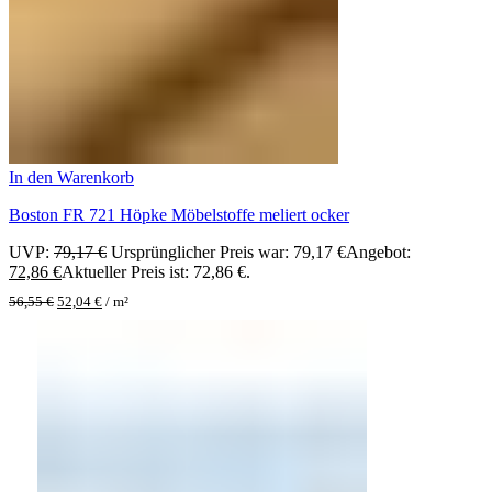
In den Warenkorb
Boston FR 721 Höpke Möbelstoffe meliert ocker
UVP:
79,17
€
Ursprünglicher Preis war: 79,17 €
Angebot:
72,86
€
Aktueller Preis ist: 72,86 €.
56,55
€
52,04
€
/
m²