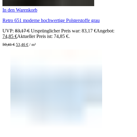
In den Warenkorb
Retro 651 moderne hochwertige Polsterstoffe grau
UVP:
83,17
€
Ursprünglicher Preis war: 83,17 €
Angebot:
74,85
€
Aktueller Preis ist: 74,85 €.
59,41
€
53,46
€
/
m²