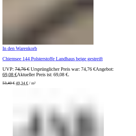
In den Warenkorb
Chiemsee 144 Polsterstoffe Landhaus beige gestreift
UVP:
74,76
€
Ursprünglicher Preis war: 74,76 €
Angebot:
69,08
€
Aktueller Preis ist: 69,08 €.
53,40
€
49,34
€
/
m²