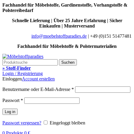
Fachhandel für Möbelstoffe, Gardinenstoffe, Vorhangstoffe &
Polstereibedarf
Schnelle Lieferung | Über 25 Jahre Erfahrung | Sicher
Einkaufen | Musterversand
info@moebelstoffparadies.de
| +49 (0)151 51477481
Fachhandel für Möbelstoffe & Polstermaterialien
Suchen
» Stoff-Finder
Login / Registrierung
Einloggen
Account erstellen
Benutzername oder E-Mail-Adresse
*
Passwort
*
Log in
Passwort vergessen?
Eingeloggt bleiben
0
Produkte
0
€