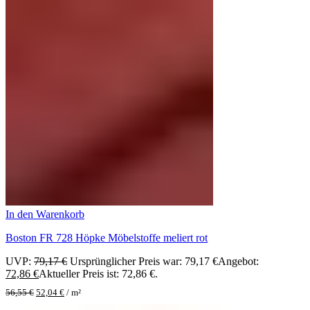
In den Warenkorb
Boston FR 728 Höpke Möbelstoffe meliert rot
UVP:
79,17
€
Ursprünglicher Preis war: 79,17 €
Angebot:
72,86
€
Aktueller Preis ist: 72,86 €.
56,55
€
52,04
€
/
m²