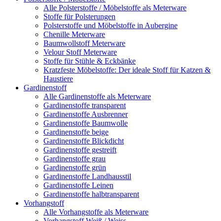
Alle Polsterstoffe / Möbelstoffe als Meterware
Stoffe für Polsterungen
Polsterstoffe und Möbelstoffe in Aubergine
Chenille Meterware
Baumwollstoff Meterware
Velour Stoff Meterware
Stoffe für Stühle & Eckbänke
Kratzfeste Möbelstoffe: Der ideale Stoff für Katzen &
Haustiere
Gardinenstoff
Alle Gardinenstoffe als Meterware
Gardinenstoffe transparent
Gardinenstoffe Ausbrenner
Gardinenstoffe Baumwolle
Gardinenstoffe beige
Gardinenstoffe Blickdicht
Gardinenstoffe gestreift
Gardinenstoffe grau
Gardinenstoffe grün
Gardinenstoffe Landhausstil
Gardinenstoffe Leinen
Gardinenstoffe halbtransparent
Vorhangstoff
Alle Vorhangstoffe als Meterware
Vorhangstoff Weiß / Weiss