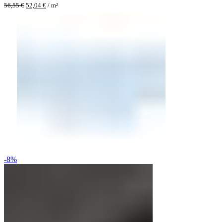
56,55
€
52,04
€
/
m²
-8%