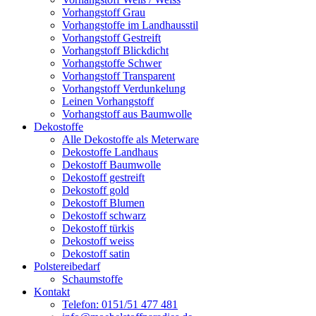
Vorhangstoff Grau
Vorhangstoffe im Landhausstil
Vorhangstoff Gestreift
Vorhangstoff Blickdicht
Vorhangstoffe Schwer
Vorhangstoff Transparent
Vorhangstoff Verdunkelung
Leinen Vorhangstoff
Vorhangstoff aus Baumwolle
Dekostoffe
Alle Dekostoffe als Meterware
Dekostoffe Landhaus
Dekostoff Baumwolle
Dekostoff gestreift
Dekostoff gold
Dekostoff Blumen
Dekostoff schwarz
Dekostoff türkis
Dekostoff weiss
Dekostoff satin
Polstereibedarf
Schaumstoffe
Kontakt
Telefon: 0151/51 477 481