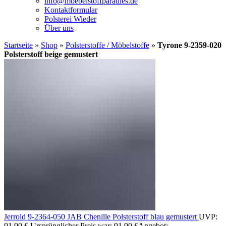
info@moebelstoffparadies.de
Kontaktformular
Polsterei Wieder
Über uns
Startseite
»
Shop
»
Polsterstoffe / Möbelstoffe
»
Tyrone 9-2359-020
Polsterstoff beige gemustert
Jerrold 9-2364-050 JAB Chenille Polsterstoff blau gemustert
UVP:
91,90
€
Ursprünglicher Preis war: 91,90 €
Angebot: