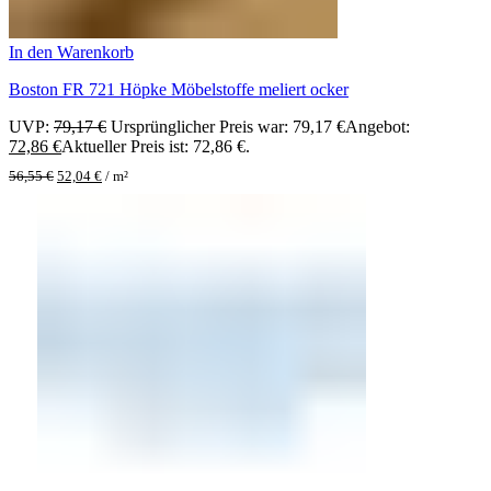
In den Warenkorb
Boston FR 721 Höpke Möbelstoffe meliert ocker
UVP:
79,17
€
Ursprünglicher Preis war: 79,17 €
Angebot:
72,86
€
Aktueller Preis ist: 72,86 €.
56,55
€
52,04
€
/
m²