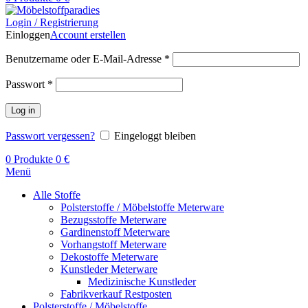
Login / Registrierung
Einloggen
Account erstellen
Benutzername oder E-Mail-Adresse
*
Passwort
*
Log in
Passwort vergessen?
Eingeloggt bleiben
0
Produkte
0
€
Menü
Alle Stoffe
Polsterstoffe / Möbelstoffe Meterware
Bezugsstoffe Meterware
Gardinenstoff Meterware
Vorhangstoff Meterware
Dekostoffe Meterware
Kunstleder Meterware
Medizinische Kunstleder
Fabrikverkauf Restposten
Polsterstoffe / Möbelstoffe