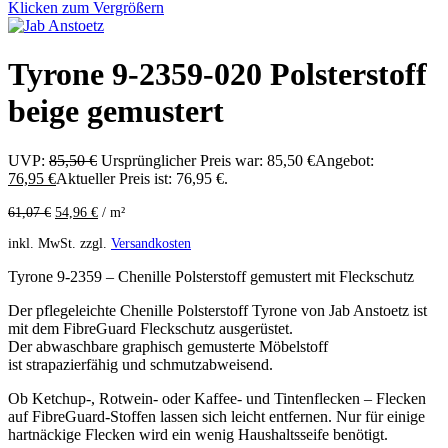
Klicken zum Vergrößern
Tyrone 9-2359-020 Polsterstoff
beige gemustert
UVP:
85,50
€
Ursprünglicher Preis war: 85,50 €
Angebot:
76,95
€
Aktueller Preis ist: 76,95 €.
61,07
€
54,96
€
/
m²
inkl. MwSt.
zzgl.
Versandkosten
Tyrone 9-2359 – Chenille Polsterstoff gemustert mit Fleckschutz
Der pflegeleichte Chenille Polsterstoff Tyrone von Jab Anstoetz ist
mit dem FibreGuard Fleckschutz ausgerüstet.
Der abwaschbare graphisch gemusterte Möbelstoff
ist strapazierfähig und schmutzabweisend.
Ob Ketchup-, Rotwein- oder Kaffee- und Tintenflecken – Flecken
auf FibreGuard-Stoffen lassen sich leicht entfernen. Nur für einige
hartnäckige Flecken wird ein wenig Haushaltsseife benötigt.