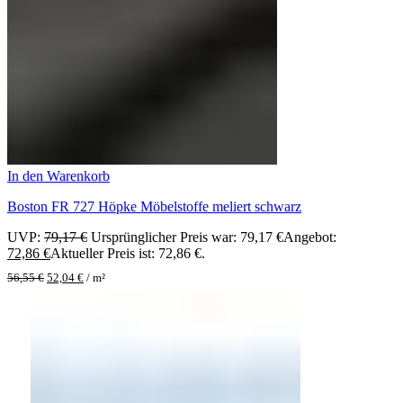
In den Warenkorb
Boston FR 727 Höpke Möbelstoffe meliert schwarz
UVP:
79,17
€
Ursprünglicher Preis war: 79,17 €
Angebot:
72,86
€
Aktueller Preis ist: 72,86 €.
56,55
€
52,04
€
/
m²