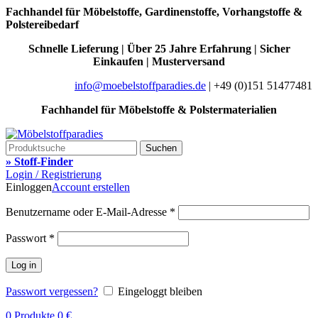
Fachhandel für Möbelstoffe, Gardinenstoffe, Vorhangstoffe &
Polstereibedarf
Schnelle Lieferung | Über 25 Jahre Erfahrung | Sicher
Einkaufen | Musterversand
info@moebelstoffparadies.de
| +49 (0)151 51477481
Fachhandel für Möbelstoffe & Polstermaterialien
Suchen
» Stoff-Finder
Login / Registrierung
Einloggen
Account erstellen
Benutzername oder E-Mail-Adresse
*
Passwort
*
Log in
Passwort vergessen?
Eingeloggt bleiben
0
Produkte
0
€