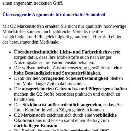
einen angenehm trockenen Griff.
Überzeugende Argumente für dauerhafte Schönheit
Mit Q2 Markenstoffen erhalten Sie nicht nur qualitativ hochwertige
Möbelstoffe, sondern auch zahlreiche Vorteile, die ihre
Langlebigkeit und Pflegeleichtigkeit garantieren. Hier sind einige
der herausragenden Merkmale:
Überdurchschnittliche Licht- und Farbechtheitswerte
sorgen dafür, dass Ihre Möbelstoffe auch nach langer
Nutzungsdauer ihre Farbintensität behalten.
Die vollsynthetische Zusammensetzung gewährleistet
eine
hohe Beständigkeit und Strapazierfähigkeit.
Dank der
hervorragenden Scheuerbeständigkeit
bleiben
Ihre Möbel lange Zeit makellos schön.
Die
ausgezeichneten Gebrauchs- und Pflegeeigenschaften
machen die Q2 Stoffe besonders praktisch und einfach zu
handhaben.
Das
Sitzklima ist außerordentlich angenehm
, sodass Sie
Ihren Komfort in vollen Zügen genießen können.
Q2 Markenstoffe zeichnen sich durch eine
vorbildliche
Ökobilanz
aus und leisten somit einen Beitrag zum
nachhaltigen Konsum
.
Bei Bedarf können die Stoffe
problemlos bei 40°C