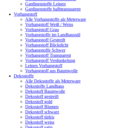
Gardinenstoffe Leinen
Gardinenstoffe halbtransparent
Vorhangstoff
Alle Vorhangstoffe als Meterware
Vorhangstoff Weiß / Weiss
Vorhangstoff Grau
Vorhangstoffe im Landhausstil
Vorhangstoff Gestreift
Vorhangstoff Blickdicht
Vorhangstoffe Schwer
Vorhangstoff Transparent
Vorhangstoff Verdunkelung
Leinen Vorhangstoff
Vorhangstoff aus Baumwolle
Dekostoffe
Alle Dekostoffe als Meterware
Dekostoffe Landhaus
Dekostoff Baumwolle
Dekostoff gestreift
Dekostoff gold
Dekostoff Blumen
Dekostoff schwarz
Dekostoff türkis
Dekostoff weiss
Dekostoff satin