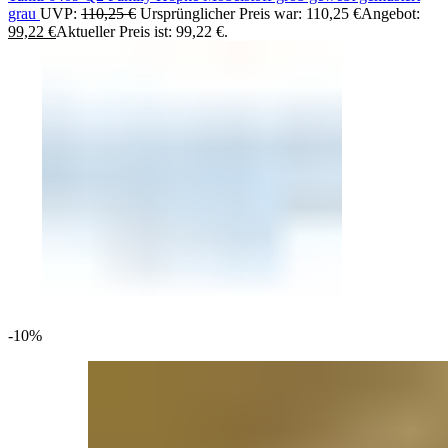
grau
UVP:
110,25
€
Ursprünglicher Preis war: 110,25 €
Angebot:
99,22
€
Aktueller Preis ist: 99,22 €.
-10%