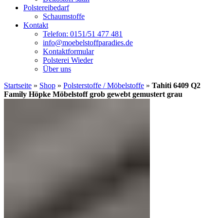
Polstereibedarf
Schaumstoffe
Kontakt
Telefon: 0151/51 477 481
info@moebelstoffparadies.de
Kontaktformular
Polsterei Wieder
Über uns
Startseite
»
Shop
»
Polsterstoffe / Möbelstoffe
»
Tahiti 6409 Q2
Family Höpke Möbelstoff grob gewebt gemustert grau