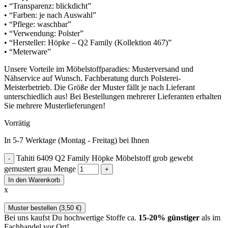
• “Transparenz: blickdicht”
• “Farben: je nach Auswahl”
• “Pflege: waschbar”
• “Verwendung: Polster”
• “Hersteller: Höpke – Q2 Family (Kollektion 467)”
• “Meterware”
Unsere Vorteile im Möbelstoffparadies: Musterversand und
Nähservice auf Wunsch. Fachberatung durch Polsterei-
Meisterbetrieb. Die Größe der Muster fällt je nach Lieferant
unterschiedlich aus! Bei Bestellungen mehrerer Lieferanten erhalten
Sie mehrere Musterlieferungen!
Vorrätig
In 5-7 Werktage (Montag - Freitag) bei Ihnen
Tahiti 6409 Q2 Family Höpke Möbelstoff grob gewebt
gemustert grau Menge
In den Warenkorb
x
Muster bestellen (
3,50
€
)
Bei uns kaufst Du hochwertige Stoffe ca.
15-20% günstiger
als im
Fachhandel vor Ort!