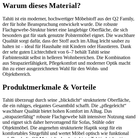
Warum dieses Material?
Tahiti ist ein moderner, hochwertiger Möbelstoff aus der Q2 Family,
der für hohe Beanspruchung entwickelt wurde. Die robuste
Flachgewebe-Struktur bietet eine langlebige Oberfläche, die sich
besonders gut für stark genutzte Polstermöbel eignet. Die waschbare
Qualität sorgt dafür, dass der Stoff auch im Alltag leicht sauber zu
halten ist – ideal für Haushalte mit Kindern oder Haustieren. Dank
der sehr guten Lichtechtheit von 6–7 behält Tahiti seine
Farbintensität selbst in helleren Wohnbereichen. Die Kombination
aus Strapazierfähigkeit, Pflegekomfort und moderner Optik macht
ihn zu einer ausgezeichneten Wahl für den Wohn- und
Objektbereich.
Produktmerkmale & Vorteile
Tahiti überzeugt durch seine „blickdicht“ strukturierte Oberfläche,
die ein ruhiges, elegantes Gesamtbild schafft. Die „pflegeleicht“
waschbare Qualität bietet hohen Komfort im Alltag. Das
„strapazierfähig“ robuste Flachgewebe hält intensiver Nutzung stand
und eignet sich daher hervorragend für Sofas, Stühle oder
Objektmöbel. Die angenehm strukturierte Haptik sorgt für ein
komfortables Sitzgefühl und wertet Möbel optisch wie funktional