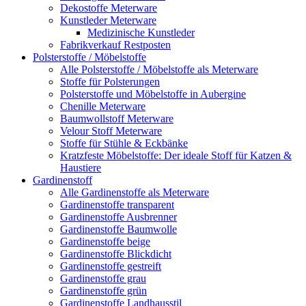
Dekostoffe Meterware
Kunstleder Meterware
Medizinische Kunstleder
Fabrikverkauf Restposten
Polsterstoffe / Möbelstoffe
Alle Polsterstoffe / Möbelstoffe als Meterware
Stoffe für Polsterungen
Polsterstoffe und Möbelstoffe in Aubergine
Chenille Meterware
Baumwollstoff Meterware
Velour Stoff Meterware
Stoffe für Stühle & Eckbänke
Kratzfeste Möbelstoffe: Der ideale Stoff für Katzen &
Haustiere
Gardinenstoff
Alle Gardinenstoffe als Meterware
Gardinenstoffe transparent
Gardinenstoffe Ausbrenner
Gardinenstoffe Baumwolle
Gardinenstoffe beige
Gardinenstoffe Blickdicht
Gardinenstoffe gestreift
Gardinenstoffe grau
Gardinenstoffe grün
Gardinenstoffe Landhausstil