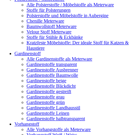
Alle Polsterstoffe / Möbelstoffe als Meterware
Stoffe für Polsterungen
Polsterstoffe und Möbelstoffe in Aubergine
Chenille Meterware
Baumwollstoff Meterware
Velour Stoff Meterware
Stoffe für Stühle & Eckbänke
Kratzfeste Möbelstoffe: Der ideale Stoff für Katzen &
Haustiere
Gardinenstoff
Alle Gardinenstoffe als Meterware
Gardinenstoffe transparent
Gardinenstoffe Ausbrenner
Gardinenstoffe Baumwolle
Gardinenstoffe beige
Gardinenstoffe Blickdicht
Gardinenstoffe gestreift
Gardinenstoffe grau
Gardinenstoffe grün
Gardinenstoffe Landhausstil
Gardinenstoffe Leinen
Gardinenstoffe halbtransparent
Vorhangstoff
Alle Vorhangstoffe als Meterware
Vorhangstoff Weiß / Weiss