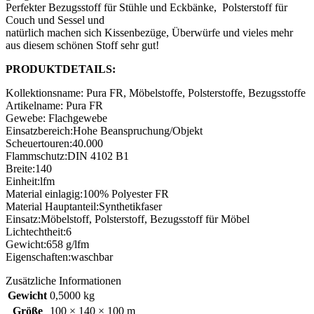
Perfekter Bezugsstoff für Stühle und Eckbänke, Polsterstoff für
Couch und Sessel und
natürlich machen sich Kissenbezüge, Überwürfe und vieles mehr
aus diesem schönen Stoff sehr gut!
PRODUKTDETAILS:
Kollektionsname: Pura FR, Möbelstoffe, Polsterstoffe, Bezugsstoffe
Artikelname: Pura FR
Gewebe: Flachgewebe
Einsatzbereich:Hohe Beanspruchung/Objekt
Scheuertouren:40.000
Flammschutz:DIN 4102 B1
Breite:140
Einheit:lfm
Material einlagig:100% Polyester FR
Material Hauptanteil:Synthetikfaser
Einsatz:Möbelstoff, Polsterstoff, Bezugsstoff für Möbel
Lichtechtheit:6
Gewicht:658 g/lfm
Eigenschaften:waschbar
Zusätzliche Informationen
Gewicht
0,5000 kg
Größe
100 × 140 × 100 m