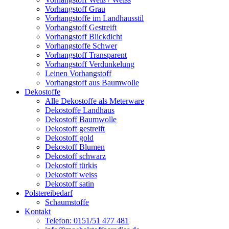
Vorhangstoff Grau
Vorhangstoffe im Landhausstil
Vorhangstoff Gestreift
Vorhangstoff Blickdicht
Vorhangstoffe Schwer
Vorhangstoff Transparent
Vorhangstoff Verdunkelung
Leinen Vorhangstoff
Vorhangstoff aus Baumwolle
Dekostoffe
Alle Dekostoffe als Meterware
Dekostoffe Landhaus
Dekostoff Baumwolle
Dekostoff gestreift
Dekostoff gold
Dekostoff Blumen
Dekostoff schwarz
Dekostoff türkis
Dekostoff weiss
Dekostoff satin
Polstereibedarf
Schaumstoffe
Kontakt
Telefon: 0151/51 477 481