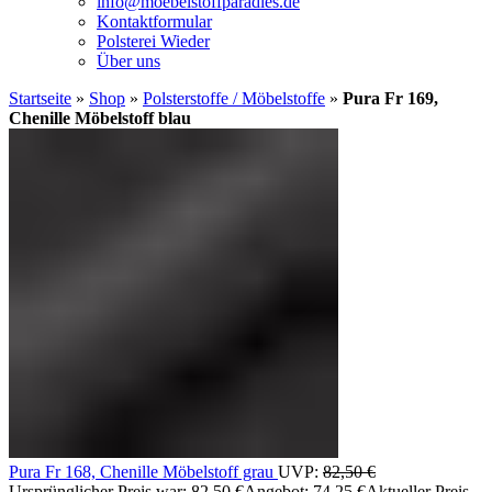
info@moebelstoffparadies.de
Kontaktformular
Polsterei Wieder
Über uns
Startseite
»
Shop
»
Polsterstoffe / Möbelstoffe
»
Pura Fr 169,
Chenille Möbelstoff blau
Pura Fr 168, Chenille Möbelstoff grau
UVP:
82,50
€
Ursprünglicher Preis war: 82,50 €
Angebot:
74,25
€
Aktueller Preis