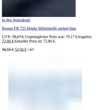
In den Warenkorb
Boston FR 725 Höpke Möbelstoffe meliert blau
UVP:
79,17
€
Ursprünglicher Preis war: 79,17 €
Angebot:
72,86
€
Aktueller Preis ist: 72,86 €.
56,55
€
52,04
€
/
m²