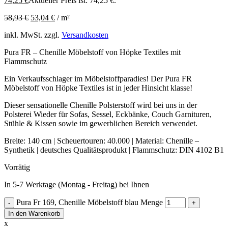
74,25
€
Aktueller Preis ist: 74,25 €.
58,93
€
53,04
€
/
m²
inkl. MwSt.
zzgl.
Versandkosten
Pura FR – Chenille Möbelstoff von Höpke Textiles mit
Flammschutz
Ein Verkaufsschlager im Möbelstoffparadies! Der Pura FR
Möbelstoff von Höpke Textiles ist in jeder Hinsicht klasse!
Dieser sensationelle Chenille Polsterstoff wird bei uns in der
Polsterei Wieder für Sofas, Sessel, Eckbänke, Couch Garnituren,
Stühle & Kissen sowie im gewerblichen Bereich verwendet.
Breite: 140 cm | Scheuertouren: 40.000 | Material: Chenille –
Synthetik | deutsches Qualitätsprodukt | Flammschutz: DIN 4102 B1
Vorrätig
In 5-7 Werktage (Montag - Freitag) bei Ihnen
Pura Fr 169, Chenille Möbelstoff blau Menge
In den Warenkorb
x