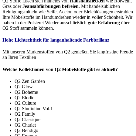
Q2 Stoffe lassen sich mühelos von
Haushaltsflecken
wie Rotwein,
Gras oder
Jeansabfärbungen befreien
. Mit handelsüblichen
Reinigungsmitteln wie Seife, Aceton oder Bleichlösungen erstrahlen
Ihre Möbelstoffe im Handumdrehen wieder in voller Schönheit. Wir
haben in der Polsterei Wieder ausschließlich
gute Erfahrung
über
Q2 Stoff sammeln können.
Hohe Lichtechtheit für langanhaltende Farbbrillanz
Mit unseren Markenstoffen von Q2 genießen Sie langfristige Freude
an Ihren Textilien
Welche Kollektionen von Q2 Möbelstoffe gibt es aktuell?
Q2 Zen Garden
Q2 Glow
Q2 Boheme
Q2 Elodie
Q2 Culture
Q2 Studioline Vol.1
Q2 Family
Q2 Classique
Q2 Charlet
Q2 Bendigo
Q2 Epoque