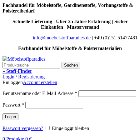
Fachhandel für Möbelstoffe, Gardinenstoffe, Vorhangstoffe &
Polstereibedarf
Schnelle Lieferung | Über 25 Jahre Erfahrung | Sicher
Einkaufen | Musterversand
info@moebelstoffparadies.de
| +49 (0)151 51477481
Fachhandel für Möbelstoffe & Polstermaterialien
Suchen
» Stoff-Finder
Login / Registrierung
Einloggen
Account erstellen
Benutzername oder E-Mail-Adresse
*
Passwort
*
Log in
Passwort vergessen?
Eingeloggt bleiben
0
Produkte
0
€