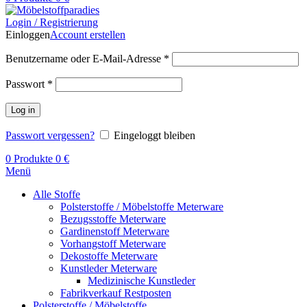
Login / Registrierung
Einloggen
Account erstellen
Benutzername oder E-Mail-Adresse
*
Passwort
*
Log in
Passwort vergessen?
Eingeloggt bleiben
0
Produkte
0
€
Menü
Alle Stoffe
Polsterstoffe / Möbelstoffe Meterware
Bezugsstoffe Meterware
Gardinenstoff Meterware
Vorhangstoff Meterware
Dekostoffe Meterware
Kunstleder Meterware
Medizinische Kunstleder
Fabrikverkauf Restposten
Polsterstoffe / Möbelstoffe