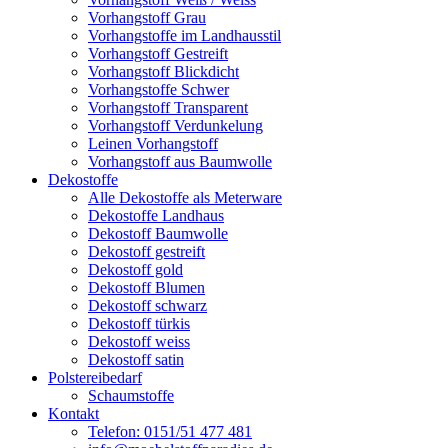
Vorhangstoff Grau
Vorhangstoffe im Landhausstil
Vorhangstoff Gestreift
Vorhangstoff Blickdicht
Vorhangstoffe Schwer
Vorhangstoff Transparent
Vorhangstoff Verdunkelung
Leinen Vorhangstoff
Vorhangstoff aus Baumwolle
Dekostoffe
Alle Dekostoffe als Meterware
Dekostoffe Landhaus
Dekostoff Baumwolle
Dekostoff gestreift
Dekostoff gold
Dekostoff Blumen
Dekostoff schwarz
Dekostoff türkis
Dekostoff weiss
Dekostoff satin
Polstereibedarf
Schaumstoffe
Kontakt
Telefon: 0151/51 477 481