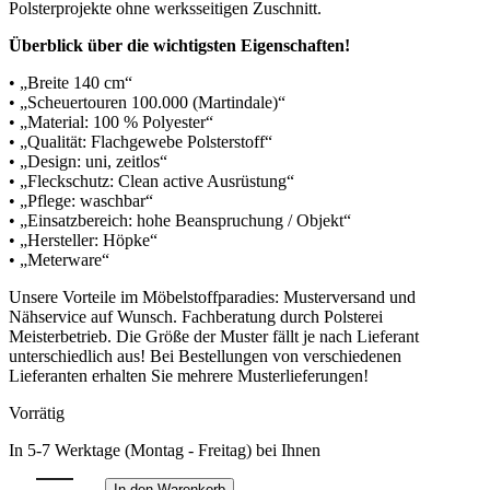
Polsterprojekte ohne werksseitigen Zuschnitt.
Überblick über die wichtigsten Eigenschaften!
• „Breite 140 cm“
• „Scheuertouren 100.000 (Martindale)“
• „Material: 100 % Polyester“
• „Qualität: Flachgewebe Polsterstoff“
• „Design: uni, zeitlos“
• „Fleckschutz: Clean active Ausrüstung“
• „Pflege: waschbar“
• „Einsatzbereich: hohe Beanspruchung / Objekt“
• „Hersteller: Höpke“
• „Meterware“
Unsere Vorteile im Möbelstoffparadies: Musterversand und
Nähservice auf Wunsch. Fachberatung durch Polsterei
Meisterbetrieb. Die Größe der Muster fällt je nach Lieferant
unterschiedlich aus! Bei Bestellungen von verschiedenen
Lieferanten erhalten Sie mehrere Musterlieferungen!
Vorrätig
In 5-7 Werktage (Montag - Freitag) bei Ihnen
In den Warenkorb