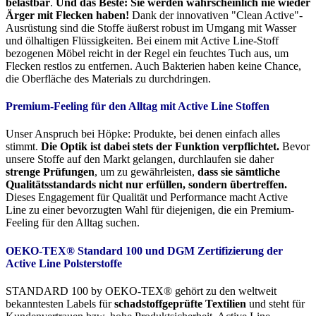
belastbar
.
Und das Beste: Sie werden wahrscheinlich nie wieder
Ärger mit Flecken haben!
Dank der innovativen "Clean Active"-
Ausrüstung sind die Stoffe äußerst robust im Umgang mit Wasser
und ölhaltigen Flüssigkeiten. Bei einem mit Active Line-Stoff
bezogenen Möbel reicht in der Regel ein feuchtes Tuch aus, um
Flecken restlos zu entfernen. Auch Bakterien haben keine Chance,
die Oberfläche des Materials zu durchdringen.
Premium-Feeling für den Alltag mit Active Line Stoffen
Unser Anspruch bei Höpke: Produkte, bei denen einfach alles
stimmt.
Die Optik ist dabei stets der Funktion verpflichtet.
Bevor
unsere Stoffe auf den Markt gelangen, durchlaufen sie daher
strenge Prüfungen
, um zu gewährleisten,
dass sie sämtliche
Qualitätsstandards nicht nur erfüllen, sondern übertreffen.
Dieses Engagement für Qualität und Performance macht Active
Line zu einer bevorzugten Wahl für diejenigen, die ein Premium-
Feeling für den Alltag suchen.
OEKO-TEX® Standard 100 und DGM Zertifizierung der
Active Line Polsterstoffe
STANDARD 100 by OEKO-TEX® gehört zu den weltweit
bekanntesten Labels für
schadstoffgeprüfte Textilien
und steht für