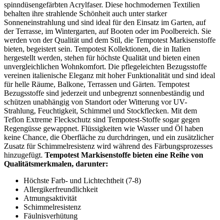
spinndüsengefärbten Acrylfaser. Diese hochmodernen Textilien
behalten ihre strahlende Schönheit auch unter starker
Sonneneinstrahlung und sind ideal für den Einsatz im Garten, auf
der Terrasse, im Wintergarten, auf Booten oder im Poolbereich. Sie
werden von der Qualität und dem Stil, die Tempotest Markisenstoffe
bieten, begeistert sein. Tempotest Kollektionen, die in Italien
hergestellt werden, stehen für höchste Qualität und bieten einen
unvergleichlichen Wohnkomfort. Die pflegeleichten Bezugsstoffe
vereinen italienische Eleganz mit hoher Funktionalität und sind ideal
für helle Räume, Balkone, Terrassen und Gärten. Tempotest
Bezugsstoffe sind jederzeit und unbegrenzt sonnenbeständig und
schützen unabhängig von Standort oder Witterung vor UV-
Strahlung, Feuchtigkeit, Schimmel und Stockflecken. Mit dem
Teflon Extreme Fleckschutz sind Tempotest-Stoffe sogar gegen
Regengüsse gewappnet. Flüssigkeiten wie Wasser und Öl haben
keine Chance, die Oberfläche zu durchdringen, und ein zusätzlicher
Zusatz für Schimmelresistenz wird während des Färbungsprozesses
hinzugefügt.
Tempotest Markisenstoffe bieten eine Reihe von
Qualitätsmerkmalen, darunter:
Höchste Farb- und Lichtechtheit (7-8)
Allergikerfreundlichkeit
Atmungsaktivität
Schimmelresistenz
Fäulnisverhütung