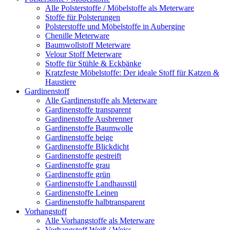
Alle Polsterstoffe / Möbelstoffe als Meterware
Stoffe für Polsterungen
Polsterstoffe und Möbelstoffe in Aubergine
Chenille Meterware
Baumwollstoff Meterware
Velour Stoff Meterware
Stoffe für Stühle & Eckbänke
Kratzfeste Möbelstoffe: Der ideale Stoff für Katzen &
Haustiere
Gardinenstoff
Alle Gardinenstoffe als Meterware
Gardinenstoffe transparent
Gardinenstoffe Ausbrenner
Gardinenstoffe Baumwolle
Gardinenstoffe beige
Gardinenstoffe Blickdicht
Gardinenstoffe gestreift
Gardinenstoffe grau
Gardinenstoffe grün
Gardinenstoffe Landhausstil
Gardinenstoffe Leinen
Gardinenstoffe halbtransparent
Vorhangstoff
Alle Vorhangstoffe als Meterware
Vorhangstoff Weiß / Weiss