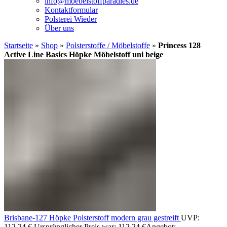
info@moebelstoffparadies.de
Kontaktformular
Polsterei Wieder
Über uns
Startseite
»
Shop
»
Polsterstoffe / Möbelstoffe
»
Princess 128
Active Line Basics Höpke Möbelstoff uni beige
Brisbane-127 Höpke Polsterstoff modern grau gestreift
UVP:
112,24
€
Ursprünglicher Preis war: 112,24 €
Angebot: