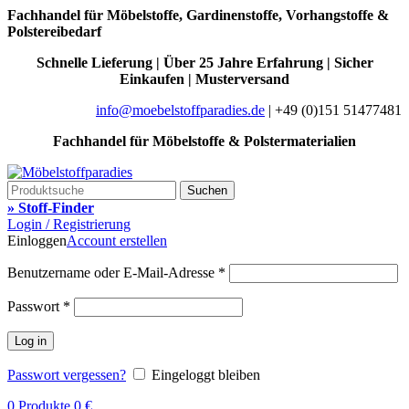
Fachhandel für Möbelstoffe, Gardinenstoffe, Vorhangstoffe &
Polstereibedarf
Schnelle Lieferung | Über 25 Jahre Erfahrung | Sicher
Einkaufen | Musterversand
info@moebelstoffparadies.de
| +49 (0)151 51477481
Fachhandel für Möbelstoffe & Polstermaterialien
Suchen
» Stoff-Finder
Login / Registrierung
Einloggen
Account erstellen
Benutzername oder E-Mail-Adresse
*
Passwort
*
Log in
Passwort vergessen?
Eingeloggt bleiben
0
Produkte
0
€