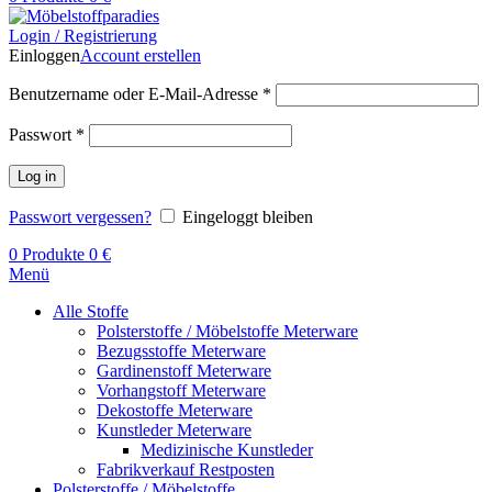
Login / Registrierung
Einloggen
Account erstellen
Benutzername oder E-Mail-Adresse
*
Passwort
*
Log in
Passwort vergessen?
Eingeloggt bleiben
0
Produkte
0
€
Menü
Alle Stoffe
Polsterstoffe / Möbelstoffe Meterware
Bezugsstoffe Meterware
Gardinenstoff Meterware
Vorhangstoff Meterware
Dekostoffe Meterware
Kunstleder Meterware
Medizinische Kunstleder
Fabrikverkauf Restposten
Polsterstoffe / Möbelstoffe