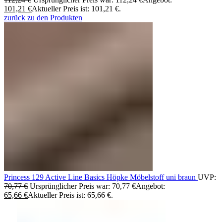
101,21
€
Aktueller Preis ist: 101,21 €.
zurück zu den Produkten
Princess 129 Active Line Basics Höpke Möbelstoff uni braun
UVP:
70,77
€
Ursprünglicher Preis war: 70,77 €
Angebot:
65,66
€
Aktueller Preis ist: 65,66 €.