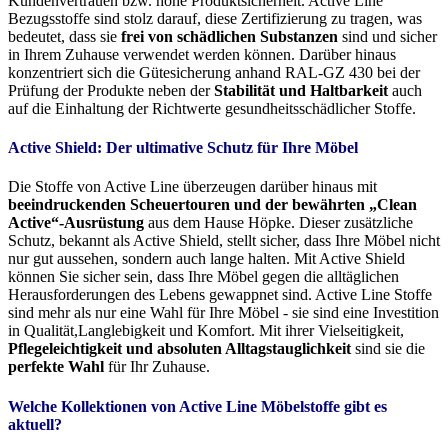
Kundenvertrauen bzw. hohe Produktsicherheit. Active Line
Bezugsstoffe sind stolz darauf, diese Zertifizierung zu tragen, was
bedeutet, dass sie
frei von schädlichen Substanzen
sind und sicher
in Ihrem Zuhause verwendet werden können. Darüber hinaus
konzentriert sich die Gütesicherung anhand RAL-GZ 430 bei der
Prüfung der Produkte neben der
Stabilität und Haltbarkeit
auch
auf die Einhaltung der Richtwerte gesundheitsschädlicher Stoffe.
Active Shield: Der ultimative Schutz für Ihre Möbel
Die Stoffe von Active Line überzeugen darüber hinaus mit
beeindruckenden Scheuertouren und der bewährten „Clean
Active“-Ausrüstung
aus dem Hause Höpke. Dieser zusätzliche
Schutz, bekannt als Active Shield, stellt sicher, dass Ihre Möbel nicht
nur gut aussehen, sondern auch lange halten. Mit Active Shield
können Sie sicher sein, dass Ihre Möbel gegen die alltäglichen
Herausforderungen des Lebens gewappnet sind. Active Line Stoffe
sind mehr als nur eine Wahl für Ihre Möbel - sie sind eine Investition
in Qualität,Langlebigkeit und Komfort. Mit ihrer Vielseitigkeit,
Pflegeleichtigkeit und absoluten Alltagstauglichkeit
sind sie die
perfekte Wahl
für Ihr Zuhause.
Welche Kollektionen von Active Line Möbelstoffe gibt es
aktuell?