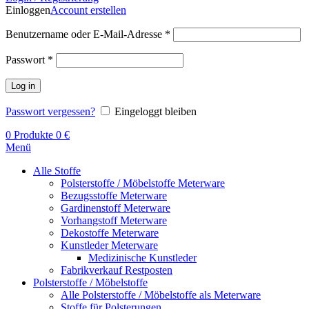
Einloggen
Account erstellen
Benutzername oder E-Mail-Adresse
*
Passwort
*
Log in
Passwort vergessen?
Eingeloggt bleiben
0
Produkte
0
€
Menü
Alle Stoffe
Polsterstoffe / Möbelstoffe Meterware
Bezugsstoffe Meterware
Gardinenstoff Meterware
Vorhangstoff Meterware
Dekostoffe Meterware
Kunstleder Meterware
Medizinische Kunstleder
Fabrikverkauf Restposten
Polsterstoffe / Möbelstoffe
Alle Polsterstoffe / Möbelstoffe als Meterware
Stoffe für Polsterungen