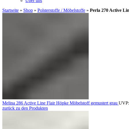
Über uns
Startseite
»
Shop
»
Polsterstoffe / Möbelstoffe
»
Perla 270 Active Li
Melina 286 Active Line Flair Höpke Möbelstoff gemustert grau
UVP
zurück zu den Produkten