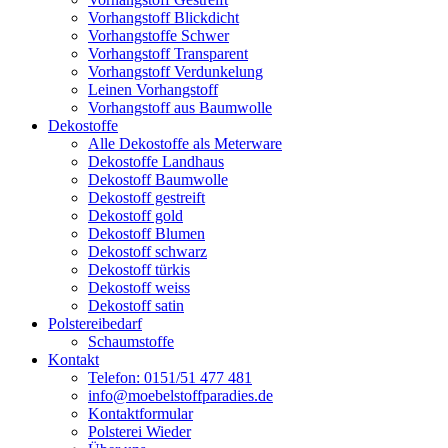
Vorhangstoff Blickdicht
Vorhangstoffe Schwer
Vorhangstoff Transparent
Vorhangstoff Verdunkelung
Leinen Vorhangstoff
Vorhangstoff aus Baumwolle
Dekostoffe
Alle Dekostoffe als Meterware
Dekostoffe Landhaus
Dekostoff Baumwolle
Dekostoff gestreift
Dekostoff gold
Dekostoff Blumen
Dekostoff schwarz
Dekostoff türkis
Dekostoff weiss
Dekostoff satin
Polstereibedarf
Schaumstoffe
Kontakt
Telefon: 0151/51 477 481
info@moebelstoffparadies.de
Kontaktformular
Polsterei Wieder