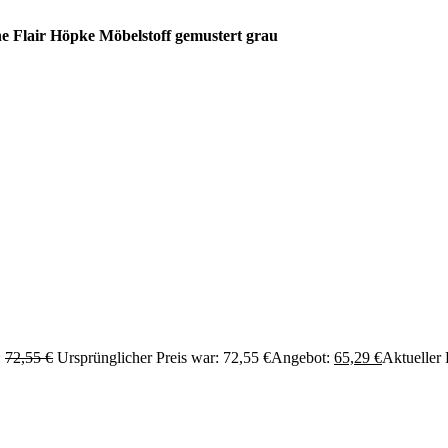
ne Flair Höpke Möbelstoff gemustert grau
:
72,55
€
Ursprünglicher Preis war: 72,55 €
Angebot:
65,29
€
Aktueller P