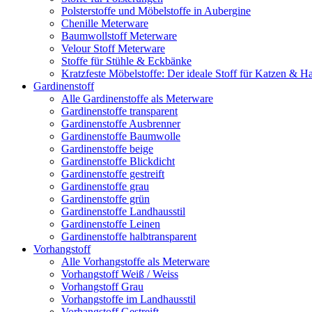
Polsterstoffe und Möbelstoffe in Aubergine
Chenille Meterware
Baumwollstoff Meterware
Velour Stoff Meterware
Stoffe für Stühle & Eckbänke
Kratzfeste Möbelstoffe: Der ideale Stoff für Katzen & Ha
Gardinenstoff
Alle Gardinenstoffe als Meterware
Gardinenstoffe transparent
Gardinenstoffe Ausbrenner
Gardinenstoffe Baumwolle
Gardinenstoffe beige
Gardinenstoffe Blickdicht
Gardinenstoffe gestreift
Gardinenstoffe grau
Gardinenstoffe grün
Gardinenstoffe Landhausstil
Gardinenstoffe Leinen
Gardinenstoffe halbtransparent
Vorhangstoff
Alle Vorhangstoffe als Meterware
Vorhangstoff Weiß / Weiss
Vorhangstoff Grau
Vorhangstoffe im Landhausstil
Vorhangstoff Gestreift