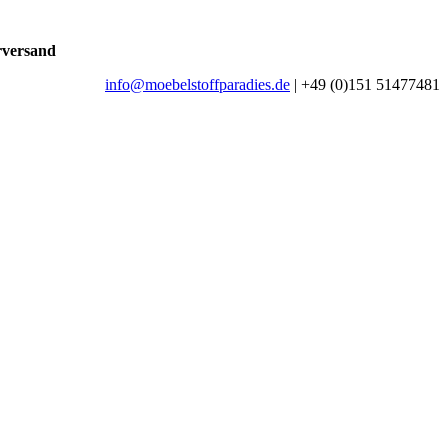
rversand
info@moebelstoffparadies.de
| +49 (0)151 51477481