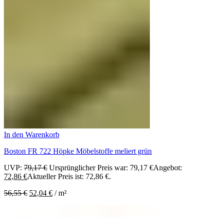
In den Warenkorb
Boston FR 722 Höpke Möbelstoffe meliert grün
UVP:
79,17
€
Ursprünglicher Preis war: 79,17 €
Angebot:
72,86
€
Aktueller Preis ist: 72,86 €.
56,55
€
52,04
€
/
m²