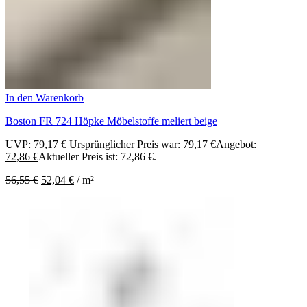
In den Warenkorb
Boston FR 724 Höpke Möbelstoffe meliert beige
UVP:
79,17
€
Ursprünglicher Preis war: 79,17 €
Angebot:
72,86
€
Aktueller Preis ist: 72,86 €.
56,55
€
52,04
€
/
m²