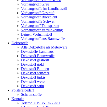
Vorhangstoff Grau
Vorhangstoffe im Landhausstil
Vorhangstoff Gestreift
Vorhangstoff Blickdicht
Vorhangstoffe Schwer
Vorhangstoff Transparent
Vorhangstoff Verdunkelung
Leinen Vorhangstoff
Vorhangstoff aus Baumwolle
Dekostoffe
Alle Dekostoffe als Meterware
Dekostoffe Landhaus
Dekostoff Baumwolle
Dekostoff gestreift
Dekostoff gold
Dekostoff Blumen
Dekostoff schwarz
Dekostoff türkis
Dekostoff weiss
Dekostoff satin
Polstereibedarf
Schaumstoffe
Kontakt
Telefon: 0151/51 477 481