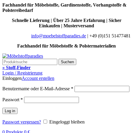
Fachhandel für Möbelstoffe, Gardinenstoffe, Vorhangstoffe &
Polstereibedarf
Schnelle Lieferung | Über 25 Jahre Erfahrung | Sicher
Einkaufen | Musterversand
info@moebelstoffparadies.de
| +49 (0)151 51477481
Fachhandel für Möbelstoffe & Polstermaterialien
Suchen
» Stoff-Finder
Login / Registrierung
Einloggen
Account erstellen
Benutzername oder E-Mail-Adresse
*
Passwort
*
Log in
Passwort vergessen?
Eingeloggt bleiben
0
Produkte
0
€