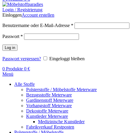
Login / Registrierung
Einloggen
Account erstellen
Benutzername oder E-Mail-Adresse
*
Passwort
*
Log in
Passwort vergessen?
Eingeloggt bleiben
0
Produkte
0
€
Menü
Alle Stoffe
Polsterstoffe / Möbelstoffe Meterware
Bezugsstoffe Meterware
Gardinenstoff Meterware
Vorhangstoff Meterware
Dekostoffe Meterware
Kunstleder Meterware
Medizinische Kunstleder
Fabrikverkauf Restposten
Polsterstoffe / Möbelstoffe