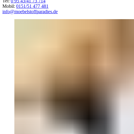
Tel:
0 95 43/41 73 714
Mobil:
0151/51 477 481
info@moebelstoffparadies.de