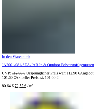
In den Warenkorb
JA2001-081-SEA-JAB In & Outdoor Polsterstoff gemustert
UVP:
112,90
€
Ursprünglicher Preis war: 112,90 €
Angebot:
101,60
€
Aktueller Preis ist: 101,60 €.
80,64
€
72,57
€
/
m²