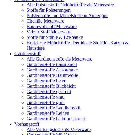
Alle Polsterstoffe / Möbelstoffe als Meterware
Stoffe für Polsterungen
Polsterstoffe und Möbelstoffe in Aubergine
Chenille Meterware
Baumwollstoff Meterware
Velour Stoff Meterware
Stoffe für Stühle & Eckbänke
Kratzfeste Möbelstoffe: Der ideale Stoff für Katzen &
Haustiere
Gardinenstoff
Alle Gardinenstoffe als Meterware
Gardinenstoffe transparent
Gardinenstoffe Ausbrenner
Gardinenstoffe Baumwolle
Gardinenstoffe beige
Gardinenstoffe Blickdicht
Gardinenstoffe gestreift
Gardinenstoffe grau
Gardinenstoffe grün
Gardinenstoffe Landhausstil
Gardinenstoffe Leinen
Gardinenstoffe halbtransparent
Vorhangstoff
Alle Vorhangstoffe als Meterware
Vorhangstoff Weiß / Weiss