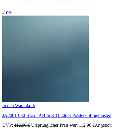
-10%
In den Warenkorb
JA2001-080-SEA-JAB In & Outdoor Polsterstoff gemustert
UVP:
112,90
€
Ursprünglicher Preis war: 112,90 €
Angebot: