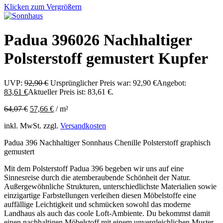
Klicken zum Vergrößern
Padua 396026 Nachhaltiger
Polsterstoff gemustert Kupfer
UVP:
92,90
€
Ursprünglicher Preis war: 92,90 €
Angebot:
83,61
€
Aktueller Preis ist: 83,61 €.
64,07
€
57,66
€
/
m²
inkl. MwSt.
zzgl.
Versandkosten
Padua 396 Nachhaltiger Sonnhaus Chenille Polsterstoff graphisch
gemustert
Mit dem Polsterstoff Padua 396 begeben wir uns auf eine
Sinnesreise durch die atemberaubende Schönheit der Natur.
Außergewöhnliche Strukturen, unterschiedlichste Materialien sowie
einzigartige Farbstellungen verleihen diesen Möbelstoffe eine
auffällige Leichtigkeit und schmücken sowohl das moderne
Landhaus als auch das coole Loft-Ambiente. Du bekommst damit
einen nachhaltigen Möbelstoff mit einem unvergleichlichen Muster.