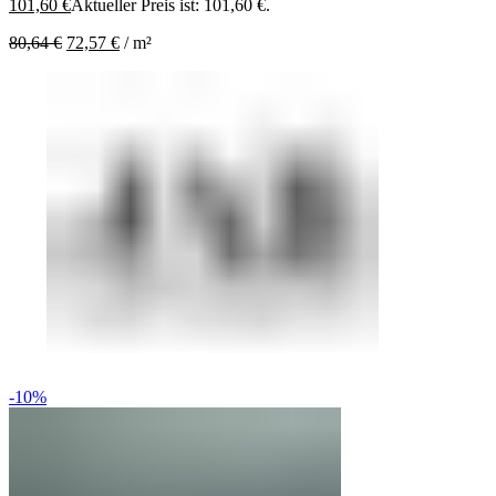
101,60
€
Aktueller Preis ist: 101,60 €.
80,64
€
72,57
€
/
m²
-10%