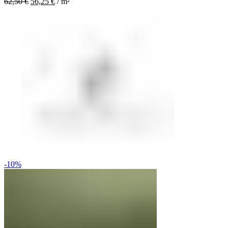
62,50
€
56,25
€
/
m²
-10%