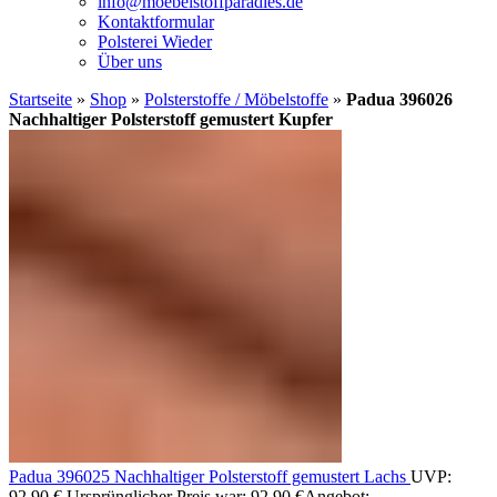
info@moebelstoffparadies.de
Kontaktformular
Polsterei Wieder
Über uns
Startseite
»
Shop
»
Polsterstoffe / Möbelstoffe
»
Padua 396026
Nachhaltiger Polsterstoff gemustert Kupfer
Padua 396025 Nachhaltiger Polsterstoff gemustert Lachs
UVP:
92,90
€
Ursprünglicher Preis war: 92,90 €
Angebot: