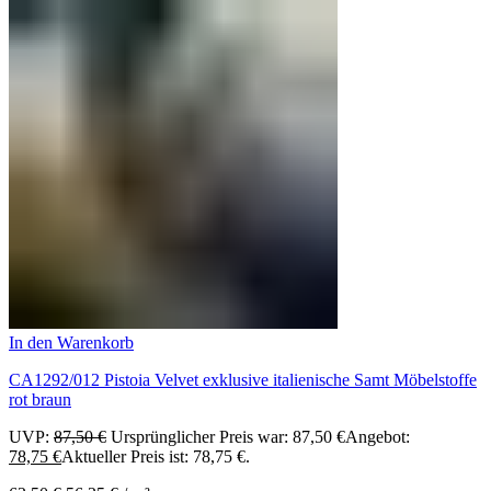
In den Warenkorb
CA1292/012 Pistoia Velvet exklusive italienische Samt Möbelstoffe
rot braun
UVP:
87,50
€
Ursprünglicher Preis war: 87,50 €
Angebot:
78,75
€
Aktueller Preis ist: 78,75 €.