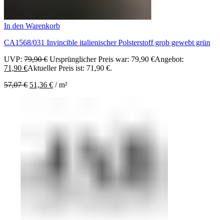
In den Warenkorb
CA1568/031 Invincible italienischer Polsterstoff grob gewebt grün
UVP:
79,90
€
Ursprünglicher Preis war: 79,90 €
Angebot:
71,90
€
Aktueller Preis ist: 71,90 €.
57,07
€
51,36
€
/
m²